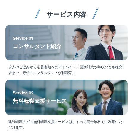
また国が推奨する長期優良住宅も標準化し、お客様が
安心、安全な住宅にお住まいいただける技術職として
サービス内容
自信を持って住宅建築環境づくりに専念できます。
【Toei Solutions Corporation】
東栄ソリューションズ株式会社は、日本での経験と知
Service 01
見をフィリピン市場に応用し、リーズナブルな価格な
コンサルタント紹介
がら高品質な住宅用品、サービスを提供する建設支援
サービス会社です。これらには、建設支援と資機材の
輸入が含まれます。
求人のご提案から応募書類へのアドバイス、面接対策や年収など各種交
渉まで、専任のコンサルタントが転職活...
同社は、東栄住宅株式会社が100%出資する現地法人で
あり、「より良い住まいづくりを通じて、収益性の高
い生活と生産性の高い社会づくりに貢献する」という
Service 02
企業ビジョンも掲げています。最終的には、フィリピ
無料転職支援サービス
ンにジャパンクオリティの生活をもたらすことを目指
しています。
建設転職ナビの無料転職支援サービスは、すべて完全無料でご利用いた
※フィリピン人スタッフ10名、日本人スタッフ2名（20
だけます。