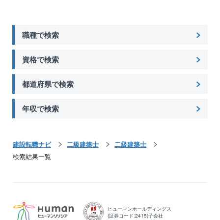
24年1月31日現在）
職種で検索
【残業抑制の取組み】
月平均の残業時間は20～40時間程度。長時間労働の抑
制として、残業申請がないと18時にPCがシャットダウ
資格で検索
ンする仕組みを導入しています。案件の図面や写真の
やりとりも会社支給のスマートフォンで行うため、業
都道府県で検索
務の効率化に繋がっており、結果として時間外労働が
減少しています。
年収で検索
【家族を大切にできる職場】
同業他社と比べて残業が少なく、土日にしっかりと休
建設転職ナビ
二級建築士
二級建築士
める点が魅力。有給休暇も取りやすくメリハリをつけ
検索結果一覧
て働ける環境に加え、産休、育休制度も整っている
為、男女ともに長く活躍していただく事が可能です。
【会社の魅力】
●同社は、東証プライム上場グループの中核を担うパワ
ヒューマンホールディングス
ービルダーです。
(証券コード:2415)子会社