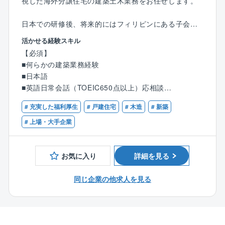
視した海外分譲住宅の建築土木業務をお任せします。
日本での研修後、将来的にはフィリピンにある子会社
(Toei Solutions Corporation）で建築土木技術者とし
活かせる経験スキル
てご活躍いただきたいと思います。
【必須】
■何らかの建築業務経験
住宅建築施工管理
■日本語
住宅造成、土木工事管理
■英語日常会話（TOEIC650点以上）応相談
フィリピン現地法人で働くスタッフの業務マネジメン
■ワード、エクセルができる方
ト（他の管理職と協力して行います）
# 充実した福利厚生
# 戸建住宅
# 木造
# 新築
■普通自動車免許
フィリピン事業全般の業務管理
# 上場・大手企業
PC環境維持管理（セットアップ、不具合発生時の対応
【歓迎】
など）
■住宅建築施工管理、造成、土木工事が2年以上ある
その他上記に付随する業務全般
お気に入り
詳細を見る
方
常時20～30案件を並行して手掛けます。分譲住宅が中
■TOEIC750点以上、タガログ語
心ですが、1棟1棟コンセプトに基づいた設計を行って
同じ企業の他求人を見る
■一、二級建築士、1、2級建築施工管理技士 1級土木
おります。数をこなすだけでなく、確実にスキルを磨
施工管理技士
くことができます。
品質へのこだわりとして住宅性能評価取得に取組み、