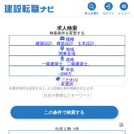
求人を探す
ログイン
メニュー
求人検索
検索条件を変更する
職種
建築設計、構造設計、土木設計、
地域
関東全域
資格
一級建築士、二級建築士、
二級建築士/東南アジアの求人検索結果一
年収
~299万、
覧
こだわり
未選択
未選択項目を設定すると､より詳細な条件検索が行えます｡
検索結果 1 件
この条件で検索する
現在の検索条件
該
当求人数
1
件