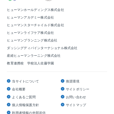
●高品質「長期優良住宅認定棟数が全国トップクラ
ス」、「住宅性能評価を全棟取得」
ヒューマンホールディングス株式会社
●土地仕入れ、地盤、設計、施工、販売、アフターサー
ヒューマンアカデミー株式会社
ビスに至るまでの「自社一貫体制」
ヒューマンスターチャイルド株式会社
●供給棟数のスケールメリットを生かした「ローコス
ヒューマンライフケア株式会社
ト・ハイクオリティー」の実現など、品質重視と実直
な家づくりの姿勢には高い評価を得ており、これまで
ヒューマンプランニング株式会社
に5万人以上のお客さまに選ばれています。
ダッシングディバインターナショナル株式会社
新規エリアでは、今までに首都圏で行ってきた商品企
産経ヒューマンラーニング株式会社
画をベースに、その地域ごとの環境や特有の慣習を考
慮した商品づくりを行っています。
教育連携校 学校法人佐藤学園
当サイトについて
推奨環境
会社概要
サイトポリシー
よくあるご質問
お問い合わせ
個人情報保護方針
サイトマップ
利用者情報の外部送信