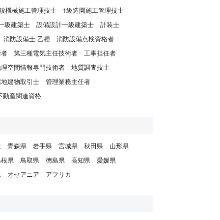
建設機械施工管理技士
1級造園施工管理技士
一級建築士
設備設計一級建築士
計装士
消防設備士 乙種
消防設備点検資格者
術者
第三種電気主任技術者
工事担任者
地理空間情報専門技術者
地質調査技士
宅地建物取引士
管理業務主任者
不動産関連資格
道
青森県
岩手県
宮城県
秋田県
山形県
島根県
鳥取県
徳島県
高知県
愛媛県
米
オセアニア
アフリカ