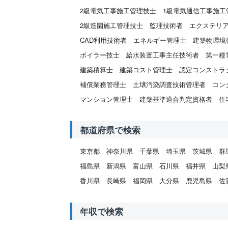
2級電気工事施工管理技士
1級電気通信工事施工
2級造園施工管理技士
監理技術者
エクステリ
CAD利用技術者
エネルギー管理士
建築物環境
ボイラー技士
給水装置工事主任技術者
第一種
建築積算士
建築コスト管理士
認定コンストラ
補償業務管理士
土壌汚染調査技術管理者
コン
マンション管理士
建築基準適合判定資格者
住
都道府県で検索
東京都
神奈川県
千葉県
埼玉県
茨城県
群
福島県
新潟県
富山県
石川県
福井県
山梨
香川県
長崎県
福岡県
大分県
鹿児島県
佐
年収で検索