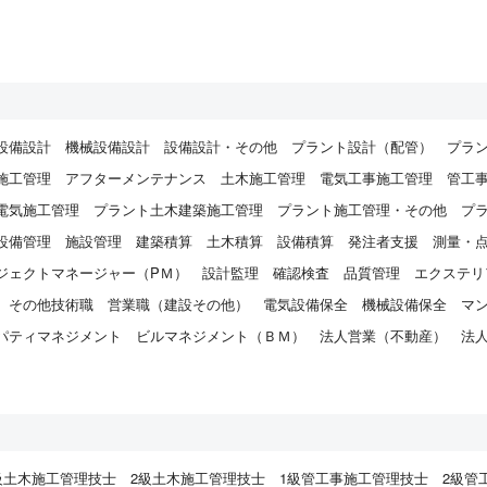
設備設計
機械設備設計
設備設計・その他
プラント設計（配管）
プラ
施工管理
アフターメンテナンス
土木施工管理
電気工事施工管理
管工
電気施工管理
プラント土木建築施工管理
プラント施工管理・その他
プ
設備管理
施設管理
建築積算
土木積算
設備積算
発注者支援
測量・
ジェクトマネージャー（PＭ）
設計監理
確認検査
品質管理
エクステリ
その他技術職
営業職（建設その他）
電気設備保全
機械設備保全
マ
パティマネジメント
ビルマネジメント（ＢＭ）
法人営業（不動産）
法
）
級土木施工管理技士
2級土木施工管理技士
1級管工事施工管理技士
2級管