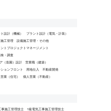
ント設計（機械）
プラント設計（電気・計装）
事施工管理
設備施工管理・その他
ラントプロジェクトマネージメント
点検・調査
ア（造園）設計
営業職（建築）
ンションフロント
用地仕入
不動産開発
人営業（住宅）
個人営業（不動産）
工事施工管理技士
1級電気工事施工管理技士