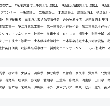
管理技士
2級電気通信工事施工管理技士
1級建設機械施工管理技士
2級
アプランナー
一級建築士
二級建築士
木造建築士
建築設備士
構造設計
衛生管理技術者
高圧ガス製造保安責任者
危険物取扱者
消防設備士 甲種
電気工事士
第二種電気工事士
第一種電気主任技術者
第二種電気主任技
クション・マネジャー
技術士
技術士補
ＲＣＣＭ
測量士
測量士補
クリート技士・診断士
土木鋼構造診断士
土木学会認定土木技術者資格
宅性能評価員
建設業経理事務士
労働衛生コンサルタント
その他 建設・
馬県
栃木県
大阪府
兵庫県
和歌山県
京都府
奈良県
滋賀県
北海
県
長野県
岐阜県
静岡県
愛知県
三重県
広島県
岡山県
山口県
賀県
熊本県
宮崎県
沖縄県
海外
東南アジア
中東
欧州
北米
南