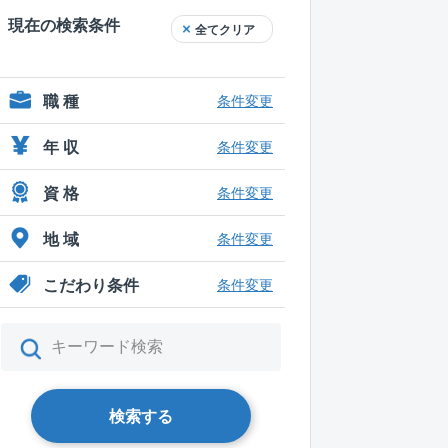
現在の検索条件
全てクリア
職 種
条件変更
年 収
条件変更
資 格
条件変更
地 域
条件変更
こだわり条件
条件変更
検索する