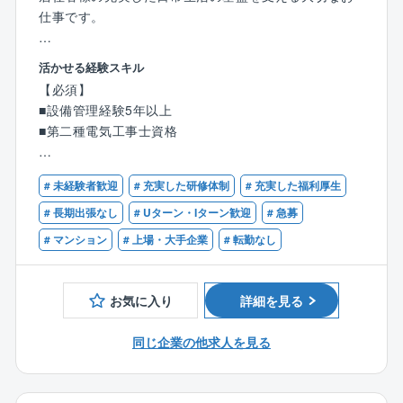
減）。■残業平均：35時間
仕事です。
■削減施策：
・事務系業務を専門スタッフに集約
活かせる経験スキル
【業務詳細】
・技術系業務をテクニカルアシスタントチームが担当
【必須】
・日常点検・月次点検
・クラウド上での測定記録一括管理
■設備管理経験5年以上
・居住棟や電気室、熱源機械室などの定期巡回
・プレハブセンターでの事前加工・直納
■第二種電気工事士資格
・設備の維持管理業務
・時間外管理システムによる警告・有給促進
・メーター検診、簡易的な修繕、電球の交換
・キャリア採用強化・文系新卒・派遣社員活用による
【歓迎】
・設備トラブル時の一次対応 など
# 未経験者歓迎
# 充実した研修体制
# 充実した福利厚生
業務分散
■第三種電気主任技術者
・当番制の見直し。削減実績：2024年度の全体平均月
# 長期出張なし
# Uターン・Iターン歓迎
# 急募
【働く環境】
労働時間は170.1時間（2020年度比：178.1時間から削
# マンション
# 上場・大手企業
# 転勤なし
・現在5名所属しております。
減）。
・2-3人体制で常駐していただきます。
お気に入り
詳細を見る
【働き方】
★残業は平均で月10時間程度です。
同じ企業の他求人を見る
★勤務時間はご希望を考慮いたします。