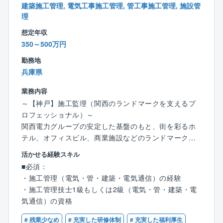
建築施工管理, 電気工事施工管理, 管工事施工管理, 施設管
■夜勤もほとんどございません。
理
想定年収
350～500万円
勤務地
兵庫県
業務内容
～【神戸】施工監理（関西のランドマークを支えるプ
ロフェッショナル）～
関西電力グループの安定した基盤のもと、街を彩るホ
テル、オフィスビル、商業施設などのランドマークと
なる物件の改修工事に携わっていただきます。
活かせる経験スキル
■必須：
■仕事内容
・施工管理（電気・管・建築・電気通信）の経験
元請けとして、同社の管理物件の改修工事全般におけ
・施工管理技士1級もしくは2級（電気・管・建築・電
る施工監理をお任せします。QCDS（品質・コスト・
気通信）の資格
納期・安全）の管理はもちろんのこと、裁量を持って
予算管理や顧客折衝に深く関われる点がこの仕事の醍
# 残業少なめ
# 充実した研修体制
# 充実した福利厚生