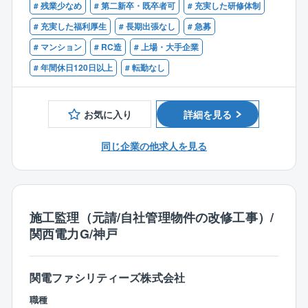
営業のサポートとして、管理組合の理事会や修繕委員
# 残業少なめ
# 第二新卒・既卒者可
# 充実した研修体制
■1級施工管理技士（建築/電気/管/電気通信）
会に参加するケースもございます。
■マンション新築/改修（建築、空調衛生設備、電気通
# 充実した福利厚生
# 長期出張なし
# 急募
信設備など）の施工管理経験者
# マンション
# RC造
# 上場・大手企業
【仕事の流れ】
■建築施工管理技士や建築士、管工事施工管理技士、電
■管理組合からフロント営業に修繕依頼
# 年間休日120日以上
# 転勤なし
気工事施工管理技士、電気通信主任技術者等の資格保
■案件内容から見積作成
有者
■電子稟議書の作成
■協力会社へ修繕依頼
お気に入り
詳細を見る
■修繕作業開始
■報告書作成
同じ企業の他求人を見る
【案件例】
外壁塗装、鉄部塗装、外構、屋上防水、給排水設備、L
ED電球工事など工事金額800万程度の小中規模が中心
施工監理（元請/自社管理物件の改修工事）/
です。
関西電力G/神戸
大規模修繕工事はグループ会社が担います。
【働き方】
関電ファシリティーズ株式会社
■年間休日120日以上
職種
■残業20時間以下