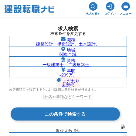
求人を探す
ログイン
メニュー
求人検索
検索条件を変更する
職種
建築設計、構造設計、土木設計、
地域
関東全域
資格
一級建築士、二級建築士、
1級電気通信工事施工管理技士/兵庫県の求
年収
~299万、
人検索結果一覧
こだわり
未選択
未選択項目を設定すると､より詳細な条件検索が行えます｡
検索結果 6 件
この条件で検索する
現在の検索条件
該
当求人数
6
件