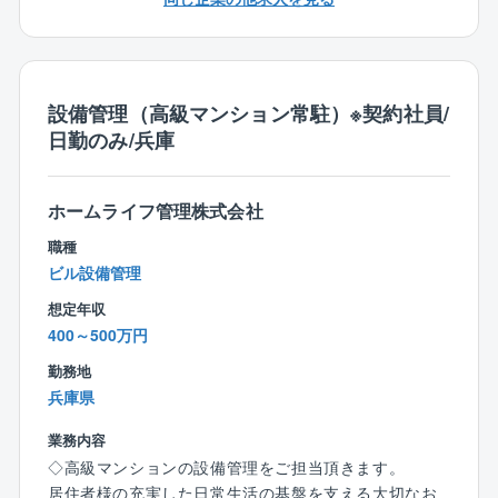
・責任者業務
・客先折衝
・緊急対応
・修繕業務への対応、工事管理
設備管理（高級マンション常駐）※契約社員/
・業者立会業務
日勤のみ/兵庫
・上記に関わるミーティングへの参加
■残業平均：35時間
ホームライフ管理株式会社
■削減施策：
職種
・事務系業務を専門スタッフに集約
ビル設備管理
・技術系業務をテクニカルアシスタントチームが担当
想定年収
・クラウド上での測定記録一括管理
400～500万円
・プレハブセンターでの事前加工・直納
勤務地
・時間外管理システムによる警告・有給促進
兵庫県
・キャリア採用強化・文系新卒・派遣社員活用による
業務分散
業務内容
・当番制の見直し。削減実績：2024年度の全体平均月
◇高級マンションの設備管理をご担当頂きます。
労働時間は170.1時間（2020年度比：178.1時間から削
居住者様の充実した日常生活の基盤を支える大切なお