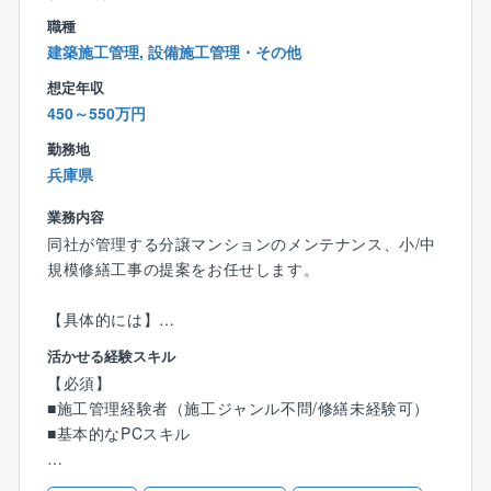
【働き方】
職種
■年間休日120日以上
建築施工管理, 設備施工管理・その他
■残業20時間以下
想定年収
■夜勤もほとんどございません。
450～550万円
勤務地
兵庫県
業務内容
同社が管理する分譲マンションのメンテナンス、小/中
規模修繕工事の提案をお任せします。
【具体的には】
管理組合コンサルティング担当のフロント営業と連携
活かせる経験スキル
し、担当物件の保守/メンテナンス業務を管理します。
【必須】
見積や電子稟議書の作成、協力会社への修繕依頼、工
■施工管理経験者（施工ジャンル不問/修繕未経験可）
事完了後の報告書作成など、デスクワーク中心に業務
■基本的なPCスキル
を進めていきます。
長期間にわたる案件や高額の案件の場合は、フロント
【歓迎】