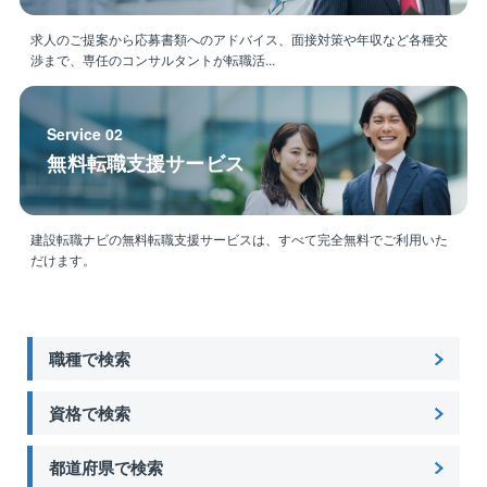
振替休日を確実に取得できるため、安心して長く働け
る環境です。
求人のご提案から応募書類へのアドバイス、面接対策や年収など各種交
現場によっては直行直帰も可能です。
渉まで、専任のコンサルタントが転職活...
■同社の特徴：
・元パナソニックグループの同社は関西電力グループ
Service 02
となり、安定した経営基盤で、社風が穏やかな中、腰
無料転職支援サービス
を据えて長く働けます。
・1974年の設立以来、ホテル・商業施設をはじめ、多
種多様な施設の一気通関体制でのトータルマネジメン
建設転職ナビの無料転職支援サービスは、すべて完全無料でご利用いた
トを実現しています
だけます。
職種で検索
資格で検索
都道府県で検索