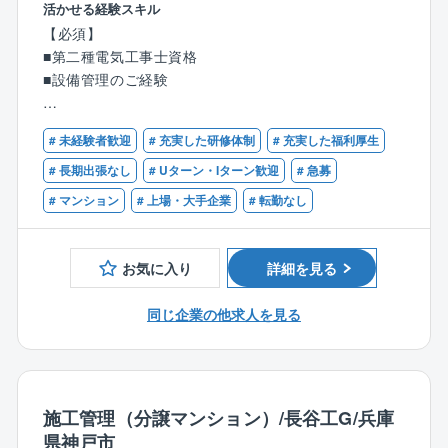
活かせる経験スキル
【業務詳細】
【必須】
・日常点検・月次点検
■第二種電気工事士資格
・居住棟や電気室、熱源機械室などの定期巡回
■設備管理のご経験
・設備の維持管理業務
・メーター検診、簡易的な修繕、電球の交換
【歓迎】
・設備トラブル時の一次対応 など
# 未経験者歓迎
# 充実した研修体制
# 充実した福利厚生
■第三種電気主任技術者資格
# 長期出張なし
# Uターン・Iターン歓迎
# 急募
【働く環境】
# マンション
# 上場・大手企業
# 転勤なし
・現在5名所属しております。
・2-3人体制で常駐していただきます。
お気に入り
詳細を見る
【働き方】
★残業は平均で月10時間程度です。
同じ企業の他求人を見る
★勤務時間はご希望を考慮いたします。
施工管理（分譲マンション）/長谷工G/兵庫
県神戸市