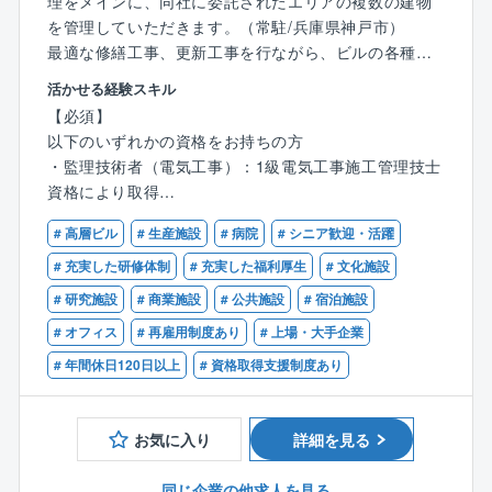
理をメインに、同社に委託されたエリアの複数の建物
を管理していただきます。（常駐/兵庫県神戸市）
最適な修繕工事、更新工事を行ながら、ビルの各種役
務を最適化を図っていきます。建築技術者のトータル
活かせる経験スキル
な経験が活きる業務です。
【必須】
以下のいずれかの資格をお持ちの方
■同社の魅力
・監理技術者（電気工事）：1級電気工事施工管理技士
・本ポジションは特定現場の常駐となりますので、転
資格により取得
勤・出張は想定しておりません。
・監理技術者（電気工事）：一定の実務経験により取
・案件数が多いため、ご経験に合った案件から挑戦
# 高層ビル
# 生産施設
# 病院
# シニア歓迎・活躍
得
し、徐々にキャリアアップできる環境です。
上記の資格をお持ちで下記のご経験のある方
# 充実した研修体制
# 充実した福利厚生
# 文化施設
・2024年～2026年に渡り複数回のベースアップを実施
・一般建築物でS造、SRC造、RC造での電気設備の施
# 研究施設
# 商業施設
# 公共施設
# 宿泊施設
し、保険や手当等福利厚生も充実しているため、働き
工管理経験のある方
やすい状況です。
# オフィス
# 再雇用制度あり
# 上場・大手企業
# 年間休日120日以上
# 資格取得支援制度あり
■具体的には
オフィスビルや商業施設、工場など同社が施主様の依
頼を受けた建築物の現場責任者として常駐し、屋内電
お気に入り
詳細を見る
気設備工事の新設、保守、改修工事の責任者としても
携わっていただきます。
同じ企業の他求人を見る