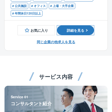
醐味です。
# 公共施設
# オフィス
# 上場・大手企業
# 年間休日120日以上
〇プロジェクトの舵取り役として活躍：改修工事の初
期段階から携わり、施工図作成、工程計画、そして現
場の進捗管理まで、プロジェクト全体をリードしてい
お気に入り
詳細を見る
ただきます。
基本的には、関西の現場で、工程管理、現場への立ち
同じ企業の他求人を見る
会い業務が主です。
元請として、常駐管理をすることもあれば、掛け持ち
で複数物件をチェックすることもあります。
〇関わる人たちとの信頼関係を築く：協力会社や顧客
との円滑なコミュニケーションを通じて、プロジェク
サービス内容
トを成功に導きます。現場の責任者として、あなたの
調整力や交渉力が活かせるポジションです。
〇働きやすい環境でキャリアを築く：月平均残業時間
Service 01
は20時間程度。年間休日122日とワークライフバラン
コンサルタント紹介
スも大切にできます。休日出勤が発生した場合でも、