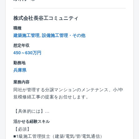
株式会社長谷工コミュニティ
職種
建築施工管理, 設備施工管理・その他
想定年収
450～630万円
勤務地
兵庫県
業務内容
同社が管理する分譲マンションのメンテナンス、小/中
規模修繕工事の提案をお任せします。
【具体的には】
管理組合コンサルティング担当のフロント営業と連携
活かせる経験スキル
し、担当物件の保守/メンテナンス業務を管理します。
【必須】
見積や電子稟議書の作成、協力会社への修繕依頼、工
■1級施工管理技士（建築/電気/管/電気通信）