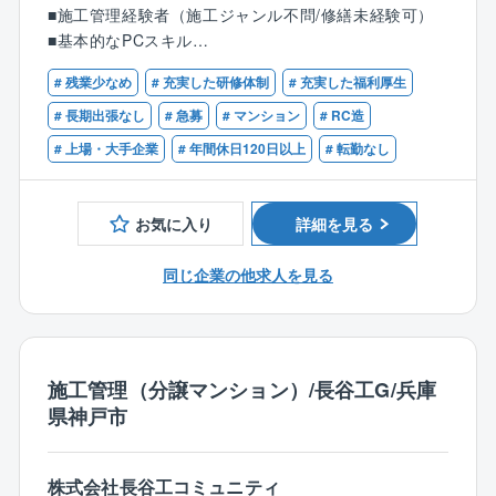
事完了後の報告書作成など、デスクワーク中心に業務
■施工管理経験者（施工ジャンル不問/修繕未経験可）
を進めていきます。
■基本的なPCスキル
長期間にわたる案件や高額の案件の場合は、フロント
営業のサポートとして、管理組合の理事会や修繕委員
# 残業少なめ
# 充実した研修体制
# 充実した福利厚生
【歓迎】
会に参加するケースもございます。
■マンション新築/改修（建築、空調衛生設備、電気通
# 長期出張なし
# 急募
# マンション
# RC造
信設備など）の施工管理経験者
# 上場・大手企業
# 年間休日120日以上
# 転勤なし
【仕事の流れ】
■建築施工管理技士や建築士、管工事施工管理技士、電
■管理組合からフロント営業に修繕依頼
気工事施工管理技士、電気通信主任技術者等の資格保
■案件内容から見積作成
有者
お気に入り
詳細を見る
■電子稟議書の作成
■協力会社へ修繕依頼
同じ企業の他求人を見る
■修繕作業開始
■報告書作成
【案件例】
外壁塗装、鉄部塗装、外構、屋上防水、給排水設備、L
施工管理（分譲マンション）/長谷工G/兵庫
ED電球工事など工事金額800万程度の小中規模が中心
県神戸市
です。
大規模修繕工事はグループ会社が担います。
株式会社長谷工コミュニティ