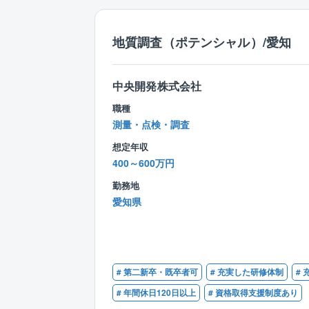
地質調査（ポテンシャル）/愛知
中央開発株式会社
職種
測量・点検・調査
想定年収
400～600万円
勤務地
愛知県
# 第二新卒・既卒者可
# 充実した研修体制
#
# 年間休日120日以上
# 資格取得支援制度あり