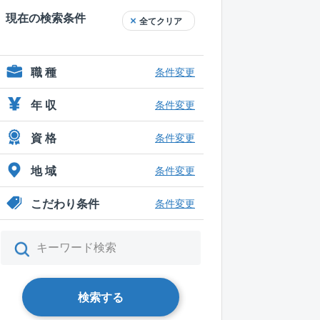
現在の検索条件
全てクリア
職 種
条件変更
年 収
条件変更
資 格
条件変更
地 域
条件変更
こだわり条件
条件変更
検索する