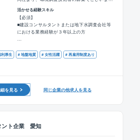
象者）など、ライフイベントに合わせた柔軟な
す。
活かせる経験スキル
働き方を支援しており、長期的なキャリア形成
勤務地は同社の名古屋支店です。
【必須】
が可能です。
■建設コンサルタントまたは地下水調査会社等
【具体的には】
における業務経験が３年以上の方
◇成長を加速させる「人材育成への投資」と
■水文調査
「挑戦できる環境」
■地下水解析
【歓迎】
■充実した研修制度：階層別研修やスキルアッ
■自然由来重金属調査
■技術士（建設部門 土質及び基礎、建設環境
プ研修が整っており、未経験からでも安心して
福利厚生
# 地盤地質
# 女性活躍
# 再雇用制度あり
■土壌汚染調査 等
／応用理学部門／農業部門）
専門知識を習得できます。
■RCCM（土質及び基礎、建設環境、地質、農
【入社後の働き方】
業土木）
■難関資格「技術士」取得を強力に支援：資格
入社後、半年～1年間はOJT期間として先輩と
■地質調査技士
手当の支給はもちろん、学習サポート体制が充
一緒に業務を行っていただきます。
■土壌汚染調査技術管理者
実しており、技術者としての市場価値を高めら
詳細を見る
同じ企業の他求人を見る
最初から1人で業務をすることは一切ないの
■技術士補（建設部門／応用理学部門／農業部
れます。
で、安心して就業可能です。
門）
以下に、中途にて入社された方々のコメントを
■風通しの良い社風：大組織の歯車ではなく、
記載いたします。
若手でもプロジェクトの全体像に関わり、主体
タント企業 愛知
的に業務に取り組める環境です。意欲次第で早
区画整理業務（20代後半）
期に責任あるポジションに挑戦できます。
建設コンサル未経験ですので大変な面はありま