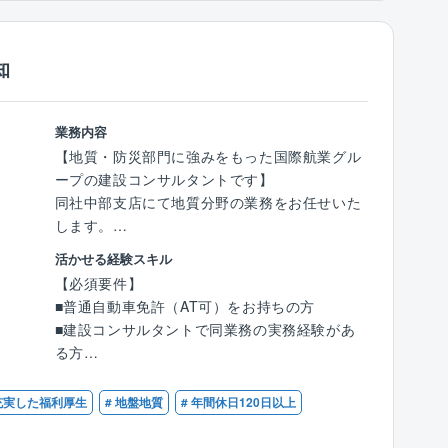
地質調査技士等の資格保有者
目度が高まる地理空間情報分野で「世界の地理
【同社の魅力】
空間関連企業トップ 100 社」に選出されるなど
◇高度な専門技術と独自性
知
業界トップクラスの技術を有し、行政への支援
・1954年創業、東証スタンダード市場上場、業
を通じ日本の”まちづくり”を支えてきました。
界内トップ3に入る大手優良建設コンサルタン
都市計画などの建設コンサルタント、地質や海
トです。
業務内容
洋などの調査、防災・減災、環境・エネルギー
業界内で唯一自社機を保有し（6機）、顧客要
【地質・防災部門に強みをもった国際航業グル
分野などへと業容を広げ、総合的なコンサルタ
望にスピーディーに対応できる体制を整えてい
ープの建設コンサルタントです】
ント企業として、暮らしに関わる幅広い分野で
ます。
同社中部支店にて地質分野の業務をお任せいた
専門性の高い技術サービスを安定的に提供して
・行政サービスの支援向上や防災・減災、そし
します。
います。
て環境保全といった分野に携わり、「技術のア
経験を活かして技術士のもと、資格取得をめざ
この幅広い事業領域を活かし、多角的に社会貢
活かせる経験スキル
ジア」と呼ばれる高度な専門技術と独自性を見
せます！
献を行っている企業でございます！
【必須要件】
出しています。
■普通自動車免許（AT可）をお持ちの方
・社内では、数多くの技術講座を行い、全国の
【具体的には】
■建設コンサルタントで同業務の実務経験があ
技術者が自己成長に取り組んでいます。現在
■地質踏査
る方
は、技術士・測量士の資格保有者が300名以上
■各種解析・シミュレーション
■技術士補(建設部門・応用理学部門)をお持ちの
在籍しています。
■ボーリング調査
方
 充実した福利厚生
# 地盤地質
# 年間休日120日以上
■室内試験 他
◇働きやすい社風
【歓迎要件】
・「人のアジア」と言われるほど社員を大切に