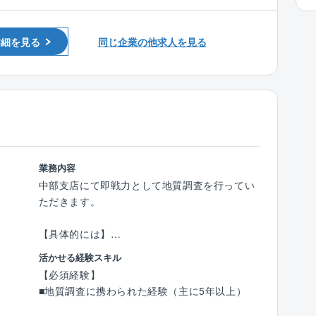
キル別研修・資格取得研修や奨励制度・外部機
関での研修や社内研究発表など様々な取り組み
詳細を見る
同じ企業の他求人を見る
を実施しています。
資格試験前には、筆記試験対策や模擬面接も実
施しています。
官公庁・民間企業問わず豊富な案件に携わって
きた実績のあるベテラン社員も多く、ノウハウ
や技術を学ぶ環境も整っています。
新卒も中途も男性も女性も活躍頂ける環境が同
社には整っています。
業務内容
中部支店にて即戦力として地質調査を行ってい
■同社について：
ただきます。
同社は、地盤調査事業を軸に、大規模災害の被
害調査や防災関連の事業にも取り組んでいま
【具体的には】
す。
■土木構造物の基礎調査に関する業務（道路、
活かせる経験スキル
特に、土砂崩れや地滑り、土石流などの斜面災
トンネル、ダム、河川など）
【必須経験】
害をリアルタイムで監視する技術は、近年国内
■斜面防災に関する業務（地すべり調査、斜面
■地質調査に携わられた経験（主に5年以上）
外でしばしば発生している地震や豪雨などの被
調査など）
災地で採用されています。
■維持管理に関する業務（道路防災点検、斜面