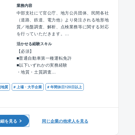
すが、周りの方のフォローもあり今後も頑張っ
業務内容
【中央開発社について】
ていきたいと思っており、国際航業を紹介いた
中部支社にて官公庁、地方公共団体、民間各社
同社は、地盤調査事業を軸に、大規模災害の被
だけてよかったと思っています。
（道路、鉄道、電力他）より発注される地形地
害調査や防災関連の事業にも取り組んでいま
質／地盤調査、解析、点検業務等に関する対応
す。
河川業務（20代半ば）
を行っていただきます。
特に、土砂崩れや地滑り、土石流などの斜面災
素敵な会社をご紹介いただき、おかげさまで心
害をリアルタイムで監視する技術は、近年国内
活かせる経験スキル
地良く働かせていただいております。
具体的には…
外でしばしば発生している地震や豪雨などの被
【必須】
・地質・土質調査
災地で採用されています。
■普通自動車第一種運転免許
【同社の魅力】
・地質踏査、地形解析
一方で、観光振興事業やメガソーラーの設置な
■以下いずれかの実務経験
☆社会貢献性の高い企業です！
・道路防災点検、土工構造物点検、斜面・法面
ど、時代のニーズに即した事業を展開していま
・地質・土質調査
☆離職率は3.5％と全国平均（11.1％）を大き
調査・点検
す。
・軟弱地盤解析業務
く下回っております！
・斜面対策設計（道路法面構造物、急傾斜崩壊
そのため、建設コンサルタントでは珍しく、受
・地質調査、地形解析
☆週2日まで在宅勤務可能
盤地質
# 上場・大手企業
# 年間休日120日以上
対策施設、地すべり対策施設）
注の6割が公官庁から、残りの4割は民間企業
・斜面調査または道路防災点検
☆創業77年の伝統ある企業
※7割内勤ですが、案件によっては全国出張があ
（電力会社等）が占めており、事業の幅が広い
・斜面対策設計（道路法面構造物、急傾斜崩落
☆年間休日120日以上
ります。1日単位や1週間単位の出張もありま
点が強みといえます。
対策施設、地すべり対策施設）
す。基本的に調査は平日で実施しますが、天候
【同社について】
の関係で平日にうまく調査ができない場合は休
【歓迎】
【”はかる” 技術をコアに、持続可能で強靭な国
詳細を見る
同じ企業の他求人を見る
日になる場合もあります。休日出社分は代休取
■技術士（土質及び基礎）（応用理学：地質）
土の構築とインフラ整備に貢献】
得いただきます。
（建設：河川、砂防及び海岸・海洋）
『自動運転』や『３D都市モデル』など近年注