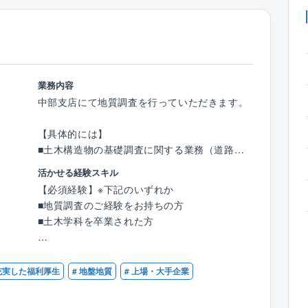
業務内容
中部支店にて地質調査を行っていただきます。
【具体的には】
■土木構造物の基礎調査に関する業務（道路、
トンネル、ダム、河川など）
活かせる経験スキル
■斜面防災に関する業務（地すべり調査、斜面
【必須経験】※下記のいずれか
調査など）
■地質調査のご経験をお持ちの方
■維持管理に関する業務（道路防災点検、斜面
■土木学科を卒業された方
点検など）
■ボーリング調査等における現場管理 など
【歓迎資格】
■地質調査技士
 充実した福利厚生
# 地盤地質
# 上場・大手企業
【同社の魅力】
■技術士（建設部門：土質及び基礎）
■研修・教育制度の充実
■RCCM（土質及び基礎）
同社は社員の教育に力を入れており、階層やス