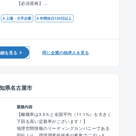
【必須資格】
一方で、観光振興事業やメガソーラーの設置な
点検など）
■地質調査技士
ど、時代のニーズに即した事業を展開していま
■ボーリング調査等における現場管理 など
す。
# 上場・大手企業
# 年間休日120日以上
【歓迎資格】
そのため、建設コンサルタントでは珍しく、受
★経験や資格を活かして、後輩育成も行ってい
■技術士（建設部門：土質及び基礎）
注の6割が公官庁から、残りの4割は民間企業
ただきます。
■RCCM（土質及び基礎）
（電力会社等）が占めており、事業の幅が広い
点が強みといえます。
【同社の魅力】
詳細を見る
同じ企業の他求人を見る
◇プライベートも大切にできる「安定した働き
やすさ」
■ワークライフバランスを重視：年間休日124日
（土日祝休み）で、夏季休暇や年末年始休暇も
確保されており、しっかりとリフレッシュでき
愛知県名古屋市
ます。
■充実の福利厚生：住宅手当、家族手当、退職
業務内容
金制度など、生活を支える各種手当・制度が整
【離職率は3.5％と全国平均（11.1%）を大きく
っています。
下回る高い定着率がございます！】
地理空間情報のリーディングカンパニーである
■高い育休取得実績：育児休業取得率100%（対
同社より、環境調査技術者の募集でございま