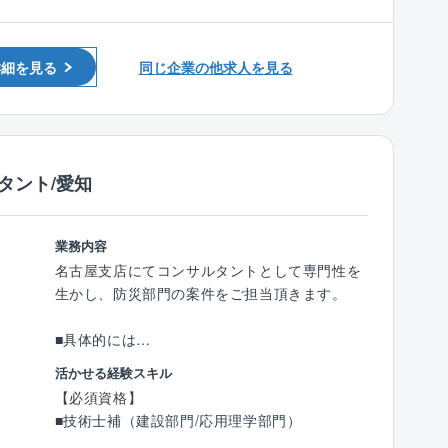
【同社について】
以下いずれか資格をお持ちの方
する社風で、真面目さ・自由度の高さをを併せ
同社は1961年創業の歴史を持つ総合建設コンサ
■RCCM(土質及び基礎・地質)
もっています。平均勤続年数は約15年で、業界
ルタントです。土木、建築、防災・防水工事に
■技術士(建設部門：土質及び基礎・応用理学部
平均と比較しても高い定着率を誇ります。
詳細を見る
同じ企業の他求人を見る
関する地質調査、土質調査、設計、施工管理、
門：地質)
・柔軟な発想力を生み出し、効率よく成果を上
コンサルティングを核とし、地下資源や環境調
■地質調査技士
げるための職場環境つくりにも注力していま
査、測量、地理情報システム（GIS）の分野ま
す。例えば、毎週水曜日は「自己投資デー」と
で幅広く事業を展開しています。
して定時退社を実施する「ワークライフバラン
確かな技術力と全国ネットワークにより、社会
タント/愛知
ス」の推進や「リフレッシュコーナー」の設置
インフラの整備、防災・減災対策、環境保全を
等、役職や立場に捉われずコミュニケーション
通して、安全で持続可能な社会づくりに貢献し
を図ることができます。
ています。
業務内容
名古屋支店にてコンサルタントとして専門性を
【同社の魅力】
生かし、防災部門の案件をご担当頂きます。
■地理空間情報に強みを持つ国際航業グループ
同社は大手建設コンサルタントの国際航業株式
■具体的には
会社のグループ企業の1つでございます。
対象事業は、地すべり対策事業、河川事業、道
活かせる経験スキル
そのため、年間休日125日やリモートワーク可
路事業となります。
【必須資格】
能など、福利厚生も整っており働きやすさが抜
国・県および市町村から受注した、地すべり・
■技術士補（建設部門/応用理学部門）
群でございます。
急傾斜、ダム貯水池の斜面安定、道路防災等の