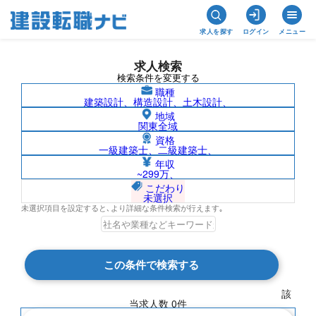
求人を探す
ログイン
メニュー
求人検索
検索条件を変更する
職種
建築設計、構造設計、土木設計、
地域
関東全域
資格
一級建築士、二級建築士、
地質調査技士/京都府の求人検索結果一覧
年収
~299万、
こだわり
未選択
未選択項目を設定すると､より詳細な条件検索が行えます｡
検索結果 0 件
この条件で検索する
現在の検索条件
該
当求人数
0
件