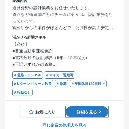
業務内容
道路分野の設計業務をお任せいたします。
道路など構造物ごとにチームに分かれ、設計業務を行
っています。
官公庁からの案件がほとんどで、公共性が高く安定し
た経営基盤があります。
活かせる経験スキル
【必須】
【主な業務内容】
■普通自動車運転免許
道路設計
■道路分野の設計経験（5年～15年程度）
路線計画 交差点計画 バリアフリー計画
※下記いずれかの資格
交通量推計 道路事業評価
■技術士（建設部門：道路）
公園、緑地設計
# 道路・トンネル
# マイカー通勤可
■RCCM
土地造成設計
# Uターン・Iターン歓迎
# 急募
# 年間休日120日以上
公園設計 緑地整備設計 造成設計
【歓迎】
# 転勤なし
急傾斜・地すべり対策
■測量士（補）
法面保護工（法枠工、アースアンカー）
■地質調査技士
法令に基づく申請書作成
■1級あるいは2級土木施工管理技士
お気に入り
詳細を見る
河川法、普通河川保全条例、道路法、保安林 など
同じ企業の他求人を見る
【特徴・魅力】