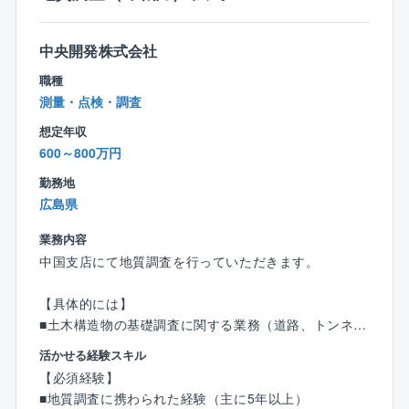
■同社について：
中央開発株式会社
同社は、地盤調査事業を軸に、大規模災害の被害調査
や防災関連の事業にも取り組んでいます。
職種
特に、土砂崩れや地滑り、土石流などの斜面災害をリ
測量・点検・調査
アルタイムで監視する技術は、近年国内外でしばしば
想定年収
発生している地震や豪雨などの被災地で採用されてい
600～800万円
ます。
一方で、観光振興事業やメガソーラーの設置など、時
勤務地
代のニーズに即した事業を展開しています。
広島県
そのため、建設コンサルタントでは珍しく、受注の6割
が公官庁から、残りの4割は民間企業（電力会社等）が
業務内容
占めており、事業の幅が広い点が強みといえます。
中国支店にて地質調査を行っていただきます。
【具体的には】
■土木構造物の基礎調査に関する業務（道路、トンネ
ル、ダム、河川など）
活かせる経験スキル
■斜面防災に関する業務（地すべり調査、斜面調査な
【必須経験】
ど）
■地質調査に携わられた経験（主に5年以上）
■維持管理に関する業務（道路防災点検、斜面点検な