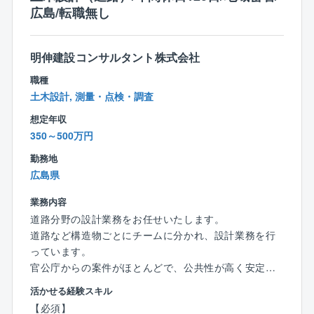
広島/転職無し
本比率は7割以上と、財務基盤も非常に安定しているの
が特徴です。こうした背景から、平均勤続年数は比較
的長い（15年以上）企業ですが、他社を経験した社員
明伸建設コンサルタント株式会社
が同社の魅力に気づき、出戻り入社するケースも増え
てきています。
職種
土木設計, 測量・点検・調査
想定年収
350～500万円
勤務地
広島県
業務内容
道路分野の設計業務をお任せいたします。
道路など構造物ごとにチームに分かれ、設計業務を行
っています。
官公庁からの案件がほとんどで、公共性が高く安定し
た経営基盤があります。
活かせる経験スキル
【必須】