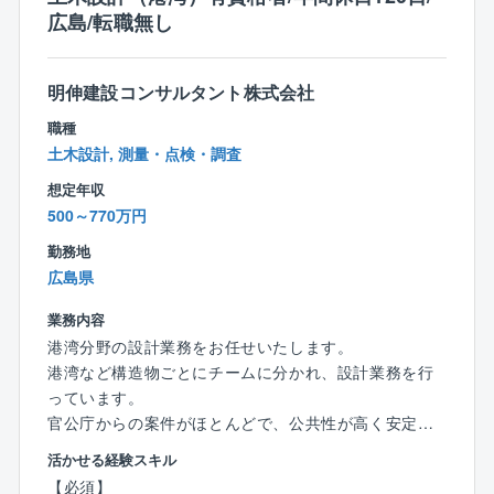
広島/転職無し
が特徴です。こうした背景から、平均勤続年数は比較
的長い（15年以上）企業ですが、他社を経験した社員
が同社の魅力に気づき、出戻り入社するケースも増え
明伸建設コンサルタント株式会社
てきています。
職種
土木設計, 測量・点検・調査
想定年収
500～770万円
勤務地
広島県
業務内容
港湾分野の設計業務をお任せいたします。
港湾など構造物ごとにチームに分かれ、設計業務を行
っています。
官公庁からの案件がほとんどで、公共性が高く安定し
た経営基盤があります。
活かせる経験スキル
【必須】