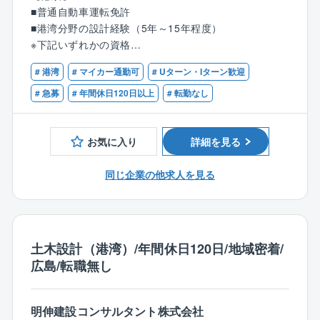
【港湾及び海岸部門】
■普通自動車運転免許
各種港湾構造物設計
■港湾分野の設計経験（5年～15年程度）
防波堤、護岸、係留施設、埋め立て、その他附帯施設
※下記いずれかの資格
補修・補強設計
■技術士（建設部門：港湾及び空港）
コンクリート構造物、鋼管杭等の補修設計
# 港湾
# マイカー通勤可
# Uターン・Iターン歓迎
■RCCM
構造物劣化調査
# 急募
# 年間休日120日以上
# 転勤なし
既設構造物の劣化度調査、配筋調査 など
【歓迎】
■測量士（補）
【特徴・魅力】
お気に入り
詳細を見る
■地質調査技士
完全週休2日制で各種手当・福利厚生も充実していま
■1級あるいは2級土木施工管理技士
す。ノー残業デーの設定や、時間単位有給の取得、育
同じ企業の他求人を見る
児や介護における休暇取得など、柔軟な働き方に適応
している企業です。会社自体の安定性も高く、自己資
本比率は7割以上と、財務基盤も非常に安定しているの
が特徴です。こうした背景から、平均勤続年数は比較
土木設計（港湾）/年間休日120日/地域密着/
的長い（15年以上）企業ですが、他社を経験した社員
広島/転職無し
が同社の魅力に気づき、出戻り入社するケースも増え
てきています。
明伸建設コンサルタント株式会社