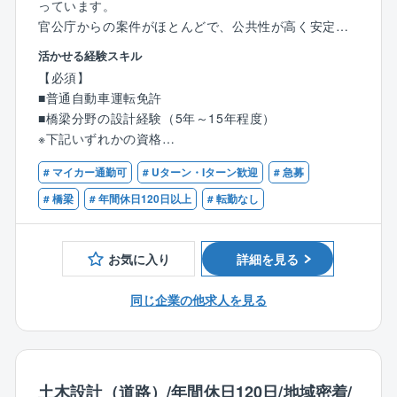
っています。
官公庁からの案件がほとんどで、公共性が高く安定し
た経営基盤があります。
活かせる経験スキル
【必須】
【主な業務内容】
■普通自動車運転免許
各種構造物設計
■橋梁分野の設計経験（5年～15年程度）
橋梁、擁壁、可動堰、ボックスカルバート、標識、下
※下記いずれかの資格
水道、共同溝、トンネル
■技術士（建設部門：鋼構造及びコンクリート）
補強土壁、法面構造物
# マイカー通勤可
# Uターン・Iターン歓迎
# 急募
■RCCM
補修、補強設計、コンクリート・鋼構造物の劣化対
# 橋梁
# 年間休日120日以上
# 転勤なし
策、耐震補強
【歓迎】
活荷重増加対策
■測量士（補）
構造物調査
お気に入り
詳細を見る
■地質調査技士
既設構造物の劣化度調査、配筋調査 など
■1級あるいは2級土木施工管理技士
同じ企業の他求人を見る
【特徴・魅力】
完全週休2日制で各種手当・福利厚生も充実していま
す。ノー残業デーの設定や、時間単位有給の取得、育
児や介護における休暇取得など、柔軟な働き方に適応
土木設計（道路）/年間休日120日/地域密着/
している企業です。会社自体の安定性も高く、自己資