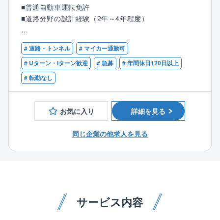
【主な業務内容】
■普通自動車運転免許
道路設計
■道路分野の設計経験（2年～4年程度）
路線計画 交差点計画 バリアフリー計画
交通量推計 道路事業評価
【歓迎】
公園、緑地設計
# 道路・トンネル
# マイカー通勤可
■技術士（補）（建設部門：道路）
土地造成設計
■RCCM
# Uターン・Iターン歓迎
# 急募
# 年間休日120日以上
公園設計 緑地整備設計 造成設計
■測量士（補）
# 転勤なし
急傾斜・地すべり対策
■地質調査技士
法面保護工（法枠工、アースアンカー）
■1級あるいは2級土木施工管理技士
法令に基づく申請書作成
お気に入り
詳細を見る
河川法、普通河川保全条例、道路法、保安林 など
同じ企業の他求人を見る
【特徴・魅力】
完全週休2日制で各種手当・福利厚生も充実していま
す。ノー残業デーの設定や、時間単位有給の取得、育
児や介護における休暇取得など、柔軟な働き方に適応
している企業です。会社自体の安定性も高く、自己資
本比率は7割以上と、財務基盤も非常に安定しているの
サービス内容
が特徴です。こうした背景から、平均勤続年数は比較
的長い（15年以上）企業ですが、他社を経験した社員