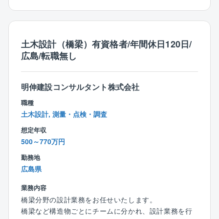
完全週休2日制で各種手当・福利厚生も充実していま
す。ノー残業デーの設定や、時間単位有給の取得、育
児や介護における休暇取得など、柔軟な働き方に適応
している企業です。会社自体の安定性も高く、自己資
土木設計（橋梁）有資格者/年間休日120日/
本比率は7割以上と、財務基盤も非常に安定しているの
広島/転職無し
が特徴です。こうした背景から、平均勤続年数は比較
的長い（15年以上）企業ですが、他社を経験した社員
が同社の魅力に気づき、出戻り入社するケースも増え
明伸建設コンサルタント株式会社
てきています。
職種
土木設計, 測量・点検・調査
想定年収
500～770万円
勤務地
広島県
業務内容
橋梁分野の設計業務をお任せいたします。
橋梁など構造物ごとにチームに分かれ、設計業務を行