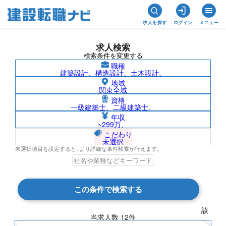
求人を探す
ログイン
メニュー
求人検索
検索条件を変更する
職種
建築設計、構造設計、土木設計、
地域
関東全域
資格
一級建築士、二級建築士、
地質調査技士/広島県の求人検索結果一覧
年収
~299万、
こだわり
未選択
未選択項目を設定すると､より詳細な条件検索が行えます｡
検索結果 12 件
この条件で検索する
現在の検索条件
該
当求人数
12
件