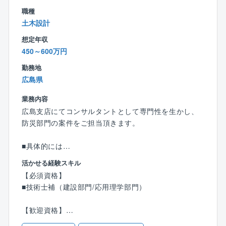
職種
◇成長を加速させる「人材育成への投資」と「挑戦で
土木設計
きる環境」
想定年収
■充実した研修制度：階層別研修やスキルアップ研修が
450～600万円
整っており、未経験からでも安心して専門知識を習得
できます。
勤務地
広島県
■難関資格「技術士」取得を強力に支援：資格手当の支
給はもちろん、学習サポート体制が充実しており、技
業務内容
術者としての市場価値を高められます。
広島支店にてコンサルタントとして専門性を生かし、
防災部門の案件をご担当頂きます。
■風通しの良い社風：大組織の歯車ではなく、若手でも
プロジェクトの全体像に関わり、主体的に業務に取り
■具体的には
組める環境です。意欲次第で早期に責任あるポジショ
対象事業は、地すべり対策事業、河川事業、道路事業
活かせる経験スキル
ンに挑戦できます。
となります。
【必須資格】
国・県および市町村から受注した、地すべり・急傾
■技術士補（建設部門/応用理学部門）
【中央開発社について】
斜、ダム貯水池の斜面安定、道路防災等の案件に対応
同社は、地盤調査事業を軸に、大規模災害の被害調査
頂きます。
【歓迎資格】
や防災関連の事業にも取り組んでいます。
■技術士（建設部門/応用理学部門）