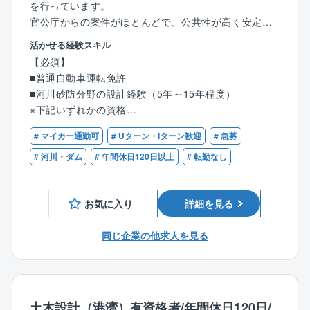
を行っています。
官公庁からの案件がほとんどで、公共性が高く安定し
た経営基盤があります。
活かせる経験スキル
【必須】
【河川砂防部門】
■普通自動車運転免許
各種河川砂防構造物設計
■河川砂防分野の設計経験（5年～15年程度）
河川砂防設計
※下記いずれかの資格
河川全体計画
■技術士（建設部門：河川、砂防及び海岸・海洋）
内水解析
# マイカー通勤可
# Uターン・Iターン歓迎
# 急募
■RCCM
砂防堰堤
# 河川・ダム
# 年間休日120日以上
# 転勤なし
可動堰
【歓迎】
渓流保全計画
■測量士（補）
不等流解析 など
お気に入り
詳細を見る
■地質調査技士
■1級あるいは2級土木施工管理技士
【特徴・魅力】
同じ企業の他求人を見る
完全週休2日制で各種手当・福利厚生も充実していま
す。ノー残業デーの設定や、時間単位有給の取得、育
児や介護における休暇取得など、柔軟な働き方に適応
している企業です。会社自体の安定性も高く、自己資
土木設計（港湾）有資格者/年間休日120日/
本比率は7割以上と、財務基盤も非常に安定しているの