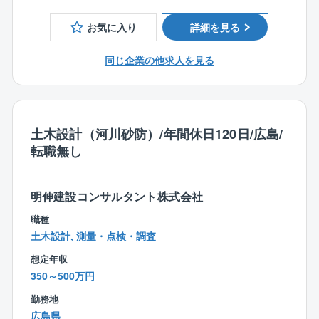
踏まえ応急対策や地域振興を念頭にした恒久対策に常
■地質調査技士
に第一線で対応しています。
お気に入り
詳細を見る
■1級土木施工管理技士
■働く環境について
同じ企業の他求人を見る
【学歴】
残業時間は、時期によってばらつきはありますが、平
■大学卒以上
均して月40時間程度です。
ノー残業デーや残業時間のアラートメール配信の他、
同社では働き方改革の取り組みとして下記のような取
土木設計（河川砂防）/年間休日120日/広島/
り組みを実施しております。
転職無し
◎サテライトオフィス勤務の導入（首都圏に6カ所設
置）
◎テレワーク勤務の導入（月10日まで）
明伸建設コンサルタント株式会社
◎フレックス制度の導入（早朝勤務の奨励等も有）
◎スタンディングミーティングの実施
職種
◎地域限定制度の導入
土木設計, 測量・点検・調査
◎その他
想定年収
「健康経営優良法人（ホワイト500）」（大規模法人部
350～500万円
門）に7年連続で認定！
社員の健康維持・向上を図る取り組みを積極的に展
勤務地
開。
広島県