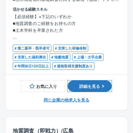
ル、ダム、河川など）
活かせる経験スキル
■斜面防災に関する業務（地すべり調査、斜面調査な
【必須経験】※下記のいずれか
ど）
■地質調査のご経験をお持ちの方
■維持管理に関する業務（道路防災点検、斜面点検な
■土木学科を卒業された方
ど）
■ボーリング調査等における現場管理 など
【歓迎資格】
# 第二新卒・既卒者可
# 充実した研修体制
■地質調査技士
【同社の魅力】
■技術士（建設部門：土質及び基礎）
# 充実した福利厚生
# 地盤地質
# 上場・大手企業
■研修・教育制度の充実
■RCCM（土質及び基礎）
# 年間休日120日以上
# 資格取得支援制度あり
同社は社員の教育に力を入れており、階層やスキル別
研修・資格取得研修や奨励制度・外部機関での研修や
社内研究発表など様々な取り組みを実施しています。
お気に入り
詳細を見る
資格試験前には、筆記試験対策や模擬面接も実施して
います。
同じ企業の他求人を見る
官公庁・民間企業問わず豊富な案件に携わってきた実
績のあるベテラン社員も多く、ノウハウや技術を学ぶ
環境も整っています。
新卒も中途も男性も女性も活躍頂ける環境が同社には
整っています。
地質調査（即戦力）/広島