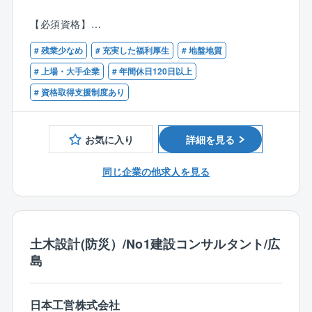
ど）
【必須資格】
■ボーリング調査等における現場管理 など
■地質調査技士
# 残業少なめ
# 充実した福利厚生
# 地盤地質
★経験や資格を活かして、後輩育成も行っていただき
【歓迎資格】
# 上場・大手企業
# 年間休日120日以上
ます。
■技術士（建設部門：土質及び基礎）
# 資格取得支援制度あり
■RCCM（土質及び基礎）
【同社の魅力】
◇プライベートも大切にできる「安定した働きやす
お気に入り
詳細を見る
さ」
■ワークライフバランスを重視：年間休日124日（土日
同じ企業の他求人を見る
祝休み）で、夏季休暇や年末年始休暇も確保されてお
り、しっかりとリフレッシュできます。
■充実の福利厚生：住宅手当、家族手当、退職金制度な
ど、生活を支える各種手当・制度が整っています。
土木設計(防災）/No1建設コンサルタント/広
島
■高い育休取得実績：育児休業取得率100%（対象者）
など、ライフイベントに合わせた柔軟な働き方を支援
しており、長期的なキャリア形成が可能です。
日本工営株式会社