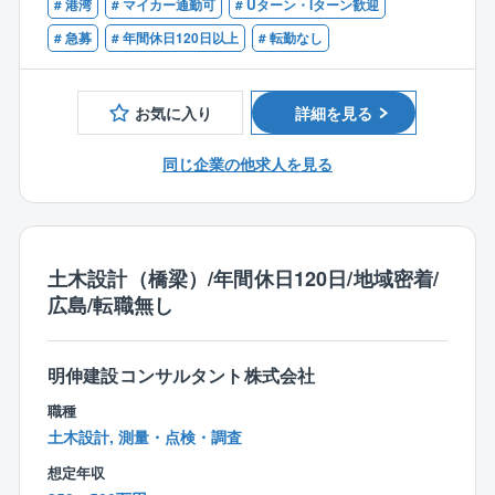
コンクリート構造物、鋼管杭等の補修設計
# 港湾
# マイカー通勤可
# Uターン・Iターン歓迎
■技術士（補）（建設部門：港湾及び空港）
構造物劣化調査
■RCCM
# 急募
# 年間休日120日以上
# 転勤なし
既設構造物の劣化度調査、配筋調査 など
■測量士（補）
■地質調査技士
【特徴・魅力】
お気に入り
詳細を見る
■1級あるいは2級土木施工管理技士
完全週休2日制で各種手当・福利厚生も充実していま
す。ノー残業デーの設定や、時間単位有給の取得、育
同じ企業の他求人を見る
児や介護における休暇取得など、柔軟な働き方に適応
している企業です。会社自体の安定性も高く、自己資
本比率は7割以上と、財務基盤も非常に安定しているの
が特徴です。こうした背景から、平均勤続年数は比較
土木設計（橋梁）/年間休日120日/地域密着/
的長い（15年以上）企業ですが、他社を経験した社員
広島/転職無し
が同社の魅力に気づき、出戻り入社するケースも増え
てきています。
明伸建設コンサルタント株式会社
職種
土木設計, 測量・点検・調査
想定年収