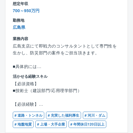
想定年収
門）に7年連続で認定！
700～950万円
社員の健康維持・向上を図る取り組みを積極的に展
開。
勤務地
大企業認定は497社でそのうちの1社に入り、業界内で
広島県
は先駆けて健康増進に取り組んでいます。
業務内容
■組織風土：
広島支店にて即戦力のコンサルタントとして専門性を
同社の強みは「総合力」と「チームとしてのまとま
生かし、防災部門の案件をご担当頂きます。
り」。
交通運輸・農業・環境・地盤・情報・電力など、同社
■具体的には
には様々な分野のスペシャリストが在籍しており、他
対象事業は、地すべり対策事業、河川事業、道路事業
活かせる経験スキル
部門からアドバイスを頂くこともございます。
となります。
【必須資格】
またチームで動くことが多い仕事ですので、チーム力
国・県および市町村から受注した、地すべり・急傾
■技術士（建設部門/応用理学部門）
の高い組織で働きたい方にはお勧めです。
斜、ダム貯水池の斜面安定、道路防災等の案件に対応
頂きます。
【必須経験】
■防災分野での計画、調査、設計経験
※特に近年では、気候温暖化に伴う局地的な異常豪雨や
# 道路・トンネル
# 充実した福利厚生
# 河川・ダム
■建設コンサルタントでの経験
大規模地震（阪神大震災、中越地震、岩手宮城内陸地
# 地盤地質
# 上場・大手企業
# 年間休日120日以上
震）が多発しており、これら災害に対して安全管理を
【歓迎資格】