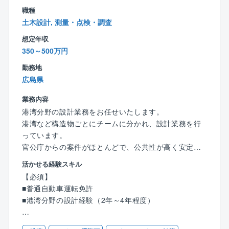
職種
土木設計, 測量・点検・調査
想定年収
350～500万円
勤務地
広島県
業務内容
港湾分野の設計業務をお任せいたします。
港湾など構造物ごとにチームに分かれ、設計業務を行
っています。
官公庁からの案件がほとんどで、公共性が高く安定し
た経営基盤があります。
活かせる経験スキル
【必須】
【港湾及び海岸部門】
■普通自動車運転免許
各種港湾構造物設計
■港湾分野の設計経験（2年～4年程度）
防波堤、護岸、係留施設、埋め立て、その他附帯施設
補修・補強設計
【歓迎】