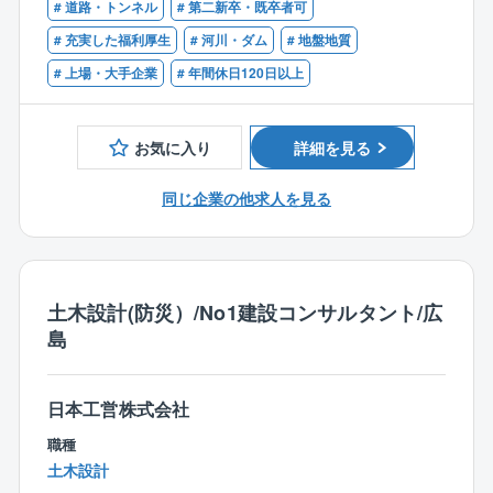
特に、土砂崩れや地滑り、土石流などの斜面災害をリ
※特に近年では、気候温暖化に伴う局地的な異常豪雨や
# 道路・トンネル
# 第二新卒・既卒者可
■地質調査技士
アルタイムで監視する技術は、近年国内外でしばしば
大規模地震（阪神大震災、中越地震、岩手宮城内陸地
■1級土木施工管理技士
# 充実した福利厚生
# 河川・ダム
# 地盤地質
発生している地震や豪雨などの被災地で採用されてい
震）が多発しており、これら災害に対して安全管理を
# 上場・大手企業
# 年間休日120日以上
ます。
踏まえ応急対策や地域振興を念頭にした恒久対策に常
【必須経験】
一方で、観光振興事業やメガソーラーの設置など、時
に第一線で対応しています。
下記いずれかのご経験
代のニーズに即した事業を展開しています。
■防災分野での計画、調査、設計経験者
お気に入り
詳細を見る
そのため、建設コンサルタントでは珍しく、受注の6割
■働く環境について
■建設コンサルタントでの経験
が公官庁から、残りの4割は民間企業（電力会社等）が
残業時間は、時期によってばらつきはありますが、平
同じ企業の他求人を見る
占めており、事業の幅が広い点が強みといえます。
均して月40時間程度です。
【学歴】
ノー残業デーや残業時間のアラートメール配信の他、
■大学卒以上
同社では働き方改革の取り組みとして下記のような取
り組みを実施しております。
◎サテライトオフィス勤務の導入（首都圏に6カ所設
土木設計(防災）/No1建設コンサルタント/広
置）
島
◎テレワーク勤務の導入（月10日まで）
◎フレックス制度の導入（早朝勤務の奨励等も有）
◎スタンディングミーティングの実施
日本工営株式会社
◎地域限定制度の導入
職種
◎その他
土木設計
「健康経営優良法人（ホワイト500）」（大規模法人部