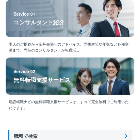
が同社の魅力に気づき、出戻り入社するケースも増え
てきています。
Service 01
コンサルタント紹介
求人のご提案から応募書類へのアドバイス、面接対策や年収など各種交
渉まで、専任のコンサルタントが転職活...
Service 02
無料転職支援サービス
建設転職ナビの無料転職支援サービスは、すべて完全無料でご利用いた
だけます。
職種で検索