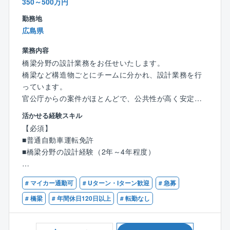
350～500万円
勤務地
広島県
業務内容
橋梁分野の設計業務をお任せいたします。
橋梁など構造物ごとにチームに分かれ、設計業務を行
っています。
官公庁からの案件がほとんどで、公共性が高く安定し
た経営基盤があります。
活かせる経験スキル
【必須】
【主な業務内容】
■普通自動車運転免許
各種構造物設計
■橋梁分野の設計経験（2年～4年程度）
橋梁、擁壁、可動堰、ボックスカルバート、標識、下
水道、共同溝、トンネル
【歓迎】
補強土壁、法面構造物
# マイカー通勤可
# Uターン・Iターン歓迎
# 急募
■技術士（補）（建設部門：鋼構造及びコンクリート）
補修、補強設計、コンクリート・鋼構造物の劣化対
■RCCM
# 橋梁
# 年間休日120日以上
# 転勤なし
策、耐震補強
■測量士（補）
活荷重増加対策
■地質調査技士
構造物調査