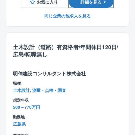
お気に入り
詳細を見る
■1級あるいは2級土木施工管理技士
既設構造物の劣化度調査、配筋調査 など
同じ企業の他求人を見る
【特徴・魅力】
完全週休2日制で各種手当・福利厚生も充実していま
す。ノー残業デーの設定や、時間単位有給の取得、育
児や介護における休暇取得など、柔軟な働き方に適応
土木設計（道路）有資格者/年間休日120日/
している企業です。会社自体の安定性も高く、自己資
広島/転職無し
本比率は7割以上と、財務基盤も非常に安定しているの
が特徴です。こうした背景から、平均勤続年数は比較
的長い（15年以上）企業ですが、他社を経験した社員
明伸建設コンサルタント株式会社
が同社の魅力に気づき、出戻り入社するケースも増え
てきています。
職種
土木設計, 測量・点検・調査
想定年収
500～770万円
勤務地
広島県