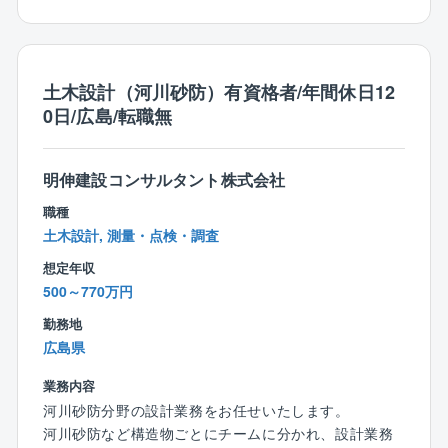
完全週休2日制で各種手当・福利厚生も充実していま
す。ノー残業デーの設定や、時間単位有給の取得、育
児や介護における休暇取得など、柔軟な働き方に適応
している企業です。会社自体の安定性も高く、自己資
土木設計（河川砂防）有資格者/年間休日12
本比率は7割以上と、財務基盤も非常に安定しているの
0日/広島/転職無
が特徴です。こうした背景から、平均勤続年数は比較
的長い（15年以上）企業ですが、他社を経験した社員
が同社の魅力に気づき、出戻り入社するケースも増え
明伸建設コンサルタント株式会社
てきています。
職種
土木設計, 測量・点検・調査
想定年収
500～770万円
勤務地
広島県
業務内容
河川砂防分野の設計業務をお任せいたします。
河川砂防など構造物ごとにチームに分かれ、設計業務