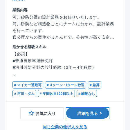
大企業認定は497社でそのうちの1社に入り、業界内で
業務内容
は先駆けて健康増進に取り組んでいます。
河川砂防分野の設計業務をお任せいたします。
河川砂防など構造物ごとにチームに分かれ、設計業務
■組織風土：
を行っています。
同社の強みは「総合力」と「チームとしてのまとま
官公庁からの案件がほとんどで、公共性が高く安定し
り」。
た経営基盤があります。
交通運輸・農業・環境・地盤・情報・電力など、同社
活かせる経験スキル
には様々な分野のスペシャリストが在籍しており、他
【必須】
【河川砂防部門】
部門からアドバイスを頂くこともございます。
■普通自動車運転免許
各種河川砂防構造物設計
またチームで動くことが多い仕事ですので、チーム力
■河川砂防分野の設計経験（2年～4年程度）
河川砂防設計
の高い組織で働きたい方にはお勧めです。
河川全体計画
【歓迎】
内水解析
# マイカー通勤可
# Uターン・Iターン歓迎
# 急募
■技術士（補）（建設部門：河川、砂防及び海岸・海
砂防堰堤
洋）
# 河川・ダム
# 年間休日120日以上
# 転勤なし
可動堰
■RCCM
渓流保全計画
■測量士（補）
不等流解析 など
お気に入り
詳細を見る
■地質調査技士
■1級あるいは2級土木施工管理技士
【特徴・魅力】
同じ企業の他求人を見る