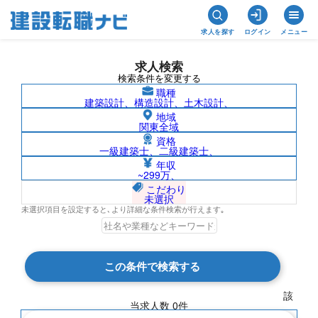
求人を探す
ログイン
メニュー
求人検索
検索条件を変更する
職種
建築設計、構造設計、土木設計、
地域
関東全域
資格
一級建築士、二級建築士、
地質調査技士/愛媛県の求人検索結果一覧
年収
~299万、
こだわり
未選択
未選択項目を設定すると､より詳細な条件検索が行えます｡
検索結果 0 件
この条件で検索する
現在の検索条件
該
当求人数
0
件