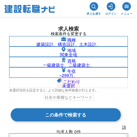
求人を探す
ログイン
メニュー
求人検索
検索条件を変更する
職種
建築設計、構造設計、土木設計、
地域
関東全域
資格
一級建築士、二級建築士、
危険物取扱者/秋田県の求人検索結果一覧
年収
~299万、
こだわり
未選択
未選択項目を設定すると､より詳細な条件検索が行えます｡
検索結果 0 件
この条件で検索する
現在の検索条件
該
当求人数
0
件