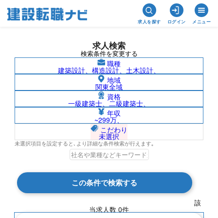
求人を探す
ログイン
メニュー
求人検索
検索条件を変更する
職種
建築設計、構造設計、土木設計、
地域
関東全域
資格
一級建築士、二級建築士、
労働衛生コンサルタント/鹿児島県の求人
年収
~299万、
検索結果一覧
こだわり
未選択
未選択項目を設定すると､より詳細な条件検索が行えます｡
検索結果 0 件
この条件で検索する
現在の検索条件
該
当求人数
0
件