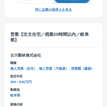
〇自社および協力企業スタッフの取り纏め
すことでよりお客様のニーズに合った提案をさせて頂
〇緊急事態発生時の初期対応や行政担当への報告
同じ企業の他求人を見る
ける環境がございます。
【平均残業】20時間程度
【歓迎】以下の資格をお持ちの方は歓迎します。
宅地建物取引士
【勤務形態について】
ビル経営管理士
営業【注文住宅／残業20時間以内／岐阜
シフト制で、基本金・土休みですが、日曜日休みの際
建築物環境衛生管理技術者
県】
は、土曜日出勤など週休2日になるようにご調整いただ
施工管理技士（建築・電気・管）
きます。
月～木曜日：8時30分～17時00分 日曜日：13時30分～
古川製材株式会社
22時00分 (7.5時間)
職種
個人営業（住宅）, 個人営業（不動産）, 営業職（建築）
想定年収
400～630万円
勤務地
岐阜県
業務内容