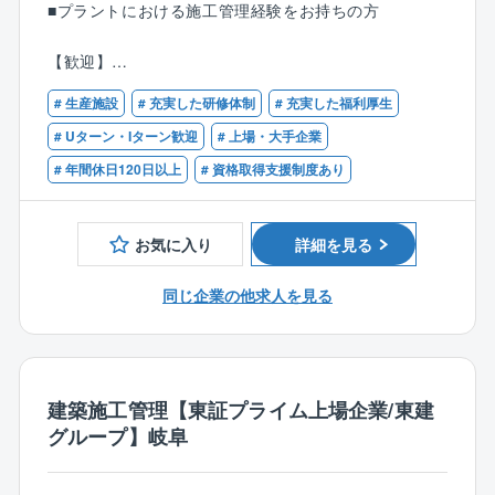
■プラントにおける施工管理経験をお持ちの方
通りに終了するように施工管理を行なっていただきま
す。
【歓迎】
現場・工程管理が中心で、エンジニアリングとメンテ
■石油・石油化学業界での就業経験がある方
ナンスの割合は1：4程度とメンテナンスの案件が大多
# 生産施設
# 充実した研修体制
# 充実した福利厚生
■下記などの資格保有者
数です。
・1級管工事施工管理技士
# Uターン・Iターン歓迎
# 上場・大手企業
・1級土木施工管理技士
# 年間休日120日以上
# 資格取得支援制度あり
・エンジニアリング
・1級電気施工管理技士
⇒定期的な大規模修繕工事、改良工事、新設工事な
・1級計装士
ど。
・溶接施工管理技術者（1級/2級）
お気に入り
詳細を見る
多様な改造・建設プロジェクトに事業化の検討段階
・保全技能士（機械）等
から参画し、設計、施工、試運転まで一貫して行いま
同じ企業の他求人を見る
す。
・メンテナンス
⇒日常的な補修工事
建築施工管理【東証プライム上場企業/東建
■出張について
グループ】岐阜
○可能性としてはありますが短期間の対応！
⇒大型工事の応援のために、全国事業所へ出張する