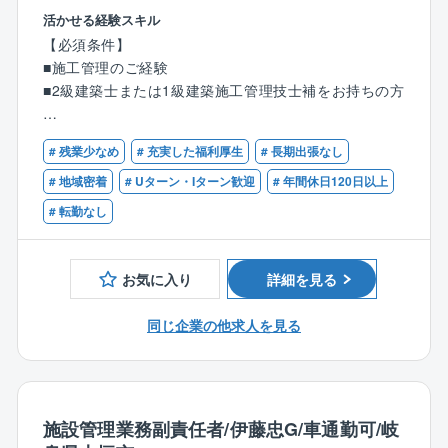
下呂市、高山市、岐阜市内がメインです。
◎同社は、10年以上の増収増益、事業拡大を続ける安
活かせる経験スキル
定企業です。
【必須条件】
【対象案件について】
『複合ブランド戦略』により、注文受託事業を中心に
■施工管理のご経験
主な建築（新築、改修含む）実績として、
リフォーム/リノベーション、不動産、雑貨販売、民泊
■2級建築士または1級建築施工管理技士補をお持ちの方
ホテル、工場、倉庫、事務所、店舗、病院、学校、介
等、住まいや暮らしに関わる幅広い事業を展開してお
護施設、ホテル社宅などがあります。
ります。
【歓迎】
また、価格帯、性能別に数多くのブランドがあるた
# 残業少なめ
# 充実した福利厚生
# 長期出張なし
■1級建築施工管理技士をお持ちの方
【業務詳細】
め、幅広い顧客層へのアプローチが可能になり、主客
■非住宅建物（ホテル、工場、倉庫、事務所、店舗、病
# 地域密着
# Uターン・Iターン歓迎
# 年間休日120日以上
・お客様や設計事務所との打ち合わせ
数、契約数の増加につながっています。
院施設、マンションなど）の建築施工管理業務を5年以
# 転勤なし
・施工計画の作成や各種書類の作成
この多ブランド展開により、トップシェアを誇る飛騨/
上お持ちの方
・資材や機材、人員の手配や各種申請業務
高山エリアにとどまらす、愛知県に事業エリアを拡大
■jw cadが使用可能な方
・予算・工程・品質・安全のトータル管理
するなど、今後も安定した成長を見込んでいます。
お気に入り
詳細を見る
・ICT・DXを活用した業務（ANDPAD、ビルディー、
杭ナビ 等）
◎同社では、ノルマという考え方はありません。「人
同じ企業の他求人を見る
・勤怠管理の正確な記録（クラウドを利用） 他
の役に立ちたい」「お客様に寄り添いたい」「チーム
・ＢＩＭ／ＣＩＭを使用した３Ｄ図面の作成
ともに頑張りたい」「成長したい」という思いをもっ
・jw cadを利用しての施工図作成
た方が活躍しています。また、研修/セミナーに力をい
れており、全社として、社員を大切にする風土がござ
【所属組織】
施設管理業務副責任者/伊藤忠G/車通勤可/岐
います。
従業員数：134名（男性：118名、女性16名/女性技術