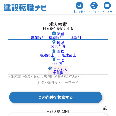
求人を探す
ログイン
メニュー
求人検索
検索条件を変更する
職種
建築設計、構造設計、土木設計、
地域
関東全域
資格
一級建築士、二級建築士、
2級建築施工管理技士/岐阜県の求人検索結
年収
~299万、
果一覧
こだわり
未選択
未選択項目を設定すると､より詳細な条件検索が行えます｡
検索結果 35 件
この条件で検索する
現在の検索条件
該
当求人数
35
件