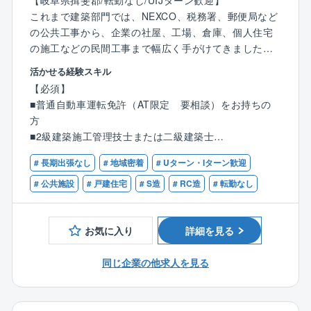
【岐阜県揖斐郡/転勤なし/UIJターン歓迎】
また、現場で必要な知識技能の講習を受けに行くこと
これまで建築部門では、NEXCO、税務署、郵便局など
も推奨しており、自身の成長のために積極的に学ぶ事
の公共工事から、企業の社屋、工場、倉庫、個人住宅
ができ、更に会社の発展へと繋がっています。
の施工などの民間工事まで幅広く手がけてきました。
”お客様がこだわりたいことにこだわりぬく。”それが、
活かせる経験スキル
◎一生に一度の喜びを提供する仕事
加藤建設株式会社の住宅設計建築です。
戸建て住宅を建てることは、お客様にとって、人生で
【必須】
「地域に必要とされる会社」を目指し、建築部門で施
一度きりのかけがえのない体験です。そんなお客様の
■普通自動車運転免許（AT限定 要相談）をお持ちの
工管理をお任せできる方を募集いたします。
ご要望、こだわりをとことん聞き、創り上げていきま
方
す。最終的に完成した際の、お客様からの「ありがと
■2級建築施工管理技士または二級建築士
【具体的には】
う」という感謝の言葉をいただく時、この上ないやり
■建築施工管理の実務経験をお持ちの方
新築工事・営繕工事・解体工事などの建築現場で下記
# 長期出張なし
# 地域密着
# Uターン・Iターン歓迎
がいを感じられます。
の業務をお任せいたします。
【歓迎】
# 公共施設
# 戸建住宅
# S造
# RC造
# 転勤なし
公共工事・民間工事など、これまでのご経験に合った
■工場（S造）、住宅（木造）、リフォーム、改修工事
現場をご担当頂く予定です。
のいずれかの経験をお持ちの方
・安全管理、品質管理
お気に入り
詳細を見る
・施工管理、進捗管理
・発注者、協力業者と工事の進め方等の打ち合わせ
同じ企業の他求人を見る
・設計図の確認
・積算業務、予算管理
・各種必要書類の作成