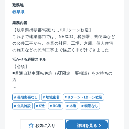
勤務地
岐阜県
業務内容
【岐阜県揖斐郡/転勤なし/UIJターン歓迎】
これまで建築部門では、NEXCO、税務署、郵便局など
の公共工事から、企業の社屋、工場、倉庫、個人住宅
の施工などの民間工事まで幅広く手がけてきました。
”お客様がこだわりたいことにこだわりぬく。”それが、
活かせる経験スキル
加藤建設の住宅設計建築です。
【必須】
「地域に必要とされる会社」を目指し、経験豊富な先
■普通自動車運転免許（AT限定 要相談）をお持ちの
輩のもとで、建築部門での施工管理をしていただける
方
方を募集いたします。
【尚可】
【具体的には】
# 長期出張なし
# 地域密着
# Uターン・Iターン歓迎
■建設業界での何かしらの経験を持ちの方
はじめは、できることからお任せします。
# 公共施設
# S造
# RC造
# 木造
# 転勤なし
先輩たちのフォローを受けながら一歩ずつ一人前を目
指しましょう。
分からないことは聞ける風通しの良い風土です。
お気に入り
詳細を見る