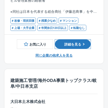
ビル管理業務の経験者
指導
貢献していけるお仕事です。
※同社は日本を代表する総合商社「伊藤忠商事」を中核
【求人の魅力】
【具体的には…】
とした伊藤忠グループの一員として、伊藤忠商事や他
◎建設DXやICTの活用による生産性の向上に取り組ん
■設備スタッフ（約10名）の指導・監督
# 改修・現状回復
# 残業少なめ
# マンション
のグループ企業と連携した大規模プロジェクトや新し
でおり、建設DXのトップランナーを目指しておりま
■オーナー様、テナント様との窓口業務・契約業務
い不動産プランへの取り組みを含め、グループ力を活
# 上場・大手企業
# 年間休日120日以上
# 転勤なし
す。
■担当物件の保守点検、工事調整、立ち会い
かしたビジネスを展開しています。グループ力を活か
◎業務効率化を通じた働きやすさを大切にしており、
■各種報告書作成 など
すことでよりお客様のニーズに合った提案をさせて頂
施工管理職の平均残業時間は20〜30時間/月ほど。
お気に入り
詳細を見る
ける環境がございます。
◎キャリア採用も多く、上下関係の少ないフラットな
【平均残業】20時間程度
風通しの良い組織であり、会社にも馴染み易いです。
同じ企業の他求人を見る
【歓迎】以下の資格をお持ちの方は歓迎します。
【勤務形態について】
宅地建物取引士
シフト制で、基本金・土休みですが、日曜日休みの際
ビル経営管理士
【働き方】
は、土曜日出勤など週休2日になるようにご調整いただ
建築物環境衛生管理技術者
◎岐阜県9000社のうち、上位1％の働きやすさ！
きます。
施工管理技士（建築・電気・管）
建築施工管理/海外ODA事業トップクラス/岐
令和7年度「岐阜県ワーク・ライフ・バランス推進エク
月～木曜日：8時30分～17時00分 日曜日：13時30分～
阜/中日本支店
セレント企業」「ぎふ建設人材育成リーディング企
22時00分 (7.5時間)
業」に認定されており、仕事とプライベートの両立が
叶う点が魅力です。
大日本土木株式会社
◎完全週休二日制（土日）
◎全社残業月平均 11時間 × 年間休日 126日