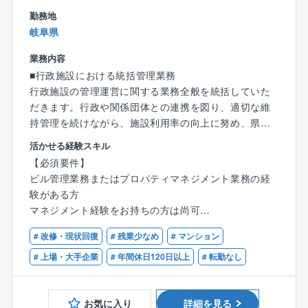
▼契約
勤務地
▼設計・施工フォロー
岐阜県
▼オープン＆オープン後フォロー
業務内容
【同社の魅力】
■行政施設における統括管理業務
◎空間すべてに関わることができる
行政施設の管理運営に関する業務全般を統括していた
設計～施工まで通貫して担当するため、トータルでコ
だきます。行政や関係団体との連携を図り、適切な維
ーディネートすることができます
持管理を続けながら、施設利用率の向上に努め、県民
◎働きやすい環境
生活や企業活動に寄与する重要な役割を担っていただ
活かせる経験スキル
定着率90％以上、勤続年数17年以上の方もいるなど長
きます。
【必須要件】
く働きやすい環境です
ビル管理業務またはプロパティマネジメント業務の経
【具体的な業務内容】
験がある方
〇行政担当との窓口業務、契約調整業務、予算執行業
マネジメント経験をお持ちの方は尚可
務
〇修繕工事等の打合せ会議での意見や提言の発信
# 改修・現状回復
# 残業少なめ
# マンション
※同社は日本を代表する総合商社「伊藤忠商事」を中核
〇月次・年次報告書や消防関係届出書など各種報告書
とした伊藤忠グループの一員として、伊藤忠商事や他
# 上場・大手企業
# 年間休日120日以上
# 転勤なし
の作成および会議での説明
のグループ企業と連携した大規模プロジェクトや新し
〇年度事業計画書の作成（5年ごとに公募提案書の作成
い不動産プランへの取り組みを含め、グループ力を活
も含む）
お気に入り
詳細を見る
かしたビジネスを展開しています。グループ力を活か