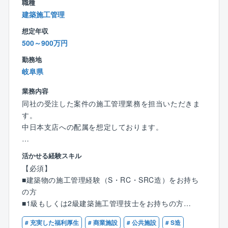
職種
◎閑散期（0〜5h）は定時退社、有休取得を推奨
建築施工管理
◎男性社員の育児休暇取得100％
想定年収
500～900万円
勤務地
岐阜県
業務内容
同社の受注した案件の施工管理業務を担当いただきま
す。
中日本支店への配属を想定しております。
【具体的には】
活かせる経験スキル
■安全管理
【必須】
■原価管理
■建築物の施工管理経験（S・RC・SRC造）をお持ち
■アイ各工程管理
の方
■品質管理
■1級もしくは2級建築施工管理技士をお持ちの方
■資料作成（施工計画書・申請書・報告書等）
■元請けの施工管理経験をお持ちの方
# 充実した福利厚生
# 商業施設
# 公共施設
# S造