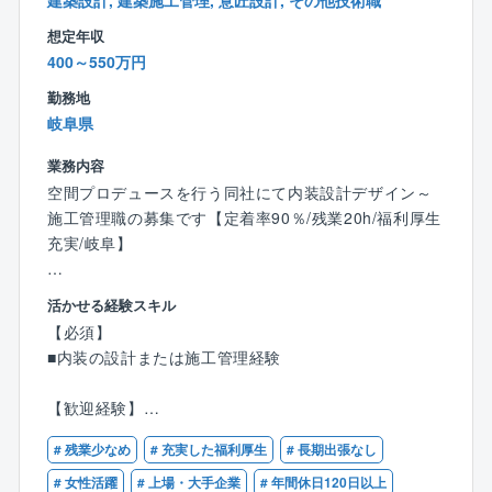
建築設計, 建築施工管理, 意匠設計, その他技術職
○大企業らしからぬ自由さと、大企業らしいサポート体
何が時代に必要とされているのかを考え、商品に反映
制を併せ持った、社員が働きやすい会社です。
想定年収
している同社。
400～550万円
例えば高耐震やバリアフリー設計などニーズのある商
品を創造する事でお客様から高い満足度を頂いていま
勤務地
す。
岐阜県
つくりあげていくのは何十年と地図に残る建物。
社会的意義の高い商品をつくっていくやりがいある仕
業務内容
事です。
空間プロデュースを行う同社にて内装設計デザイン～
施工管理職の募集です【定着率90％/残業20h/福利厚生
■クオリティの高い建物を生み出しています
充実/岐阜】
高耐震重軽量鉄骨アパート
シェルルTPII（特許・実用新案取得）の鉄骨部材を主
【業務概要】
活かせる経験スキル
力商品とし、様々な製品を自社工場で一貫生産してい
既存顧客への提案活動や新規取引先の開拓、マーケッ
【必須】
る同社。
ト分析、設計・施工フォロー、契約からアフターフォ
■内装の設計または施工管理経験
室内家具はもちろん、家具、造作材、システムキッチ
ローまで一連の営業開発業務をお任せします！
ン、収納家具などを幅広く生産し、質の高い建物を生
【歓迎経験】
み出しています。
【具体的には】
■店舗内装に携わったご経験
コンペ形式によって設計・施工者が選定される案件を
# 残業少なめ
# 充実した福利厚生
# 長期出張なし
主に担当し、クリエイティビティを重視した商業空間
【歓迎資格】※各種資格をお持ちの方
# 女性活躍
# 上場・大手企業
# 年間休日120日以上