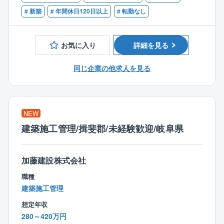
【歓迎条件】
◆依頼主は地域に住むファミリー層や、建て替え希望
・1級建築施工管理をお持ちの方
# 新築
# 年間休日120日以上
# 転勤なし
のシニア層など
業務量もコントロールしているため残業もほぼなく
◆各現場への確認・訪問回数は1日2～3件
プライベートの時間を大切にできます。
◆訪問先は車で1時間圏内
お気に入り
詳細を見る
◆並行して進める案件は6件程度
◆注文住宅と規格住宅の割合は7：3
同じ企業の他求人を見る
【働きやすい環境】
◆”残業はしない”方針
業務システムアプリの導入により、いつでもどこで
NEW
も施工状況を確認。
建築施工管理/揖斐郡/未経験歓迎/岐阜県
また、着工前の打合せは営業と分業しているため残
業削減に。
加藤建設株式会社
◆インセンティブで頑張りを還元
職種
賞与やインセンティブがモチベーションに！
建築施工管理
頑張りをきちんと評価する体制があります◎
想定年収
280～420万円