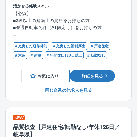
■CADを使った図面作成
業務量もコントロールしているため残業もほぼなく
活かせる経験スキル
■住宅や、小規模建築のプランニング・自由設計・企画
プライベートの時間を大切にできます。
【必須】
設計
■2級以上の建築士の資格をお持ちの方
■各所申請業務 など
〈チーム組織構成〉
■普通自動車免許（AT限定可）をお持ちの方
※分業体制のため、設計業務のみに集中できます！
20代～60代までの幅広い社員（24名）が活躍中。
年齢関係なく和気あいあいとコミュニケーションを取
【優遇条件】
1人あたりの案件数は10件～15件程を担当。
# 充実した研修体制
# 充実した福利厚生
# 戸建住宅
っているため、働きやすい環境です！
■CADオペレーターのご経験
お客様のご要望をもとに、住宅のコンセプトを決定。
■建築設計のご経験
# 木造
# 新築
# 年間休日120日以上
# 転勤なし
見た目の美しさや機能性などを考慮しながら、外観内
■設計事務所でのご経験
装設計・図面作成・確認申請等を行います。
■建設業者・工務店・インテリア業界でのご経験
お気に入り
詳細を見る
＜入社後の流れ＞
入社後は、3カ月～半年間のOJT研修を通じて業務を習
同じ企業の他求人を見る
得できます。
・座学研修
∟CADの使い方や打ち合わせ時のポイントを学びま
す。
NEW
・先輩社員との同行
品質検査【戸建住宅/転勤なし/年休126日／
∟まずは図面のトレースなど簡単な業務からスター
岐阜県】
ト。