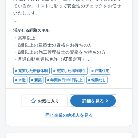
ているか」リストに沿って安全性のチェックをお任せ
いたします。
【具体的には】
活かせる経験スキル
■検査業務：同社は徹底した検査で安全性の高い住宅を
・高卒以上
提供しています。
・2級以上の建築士の資格をお持ちの方
着工から竣工まで合計で12回行う検査のうち9回の検査
・2級以上の施工管理技士の資格をお持ちの方
を担当していただきます。
・普通自動車運転免許（AT限定可）
★建築や現場の経験・知識はゼロでOK！
＜9回の検査項目＞
# 充実した研修体制
# 充実した福利厚生
# 戸建住宅
■配置確認検査■出来形検査■土台検査
# 木造
# 新築
# 年間休日120日以上
# 転勤なし
■上棟検査■断熱検査■ボード検査
■外装検査■木完検査■完了検査
◆業務の流れ◆
お気に入り
詳細を見る
◎検査業務は全て現場で直接対応
◎チェックシートに従って検査を実施
同じ企業の他求人を見る
◎検査後、写真を撮影して専用サイトに登録
◎基準を満たさない項目があった場合、