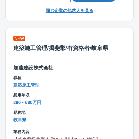
まずは経験豊富な先輩と一緒に、建築現場で下記の業
務をお任せいたします。
同じ企業の他求人を見る
・安全管理、品質管理
・施工管理、進捗管理
・発注者、協力業者と工事の進め方等の打ち合わせ
NEW
・設計図の確認
建築施工管理/揖斐郡/有資格者/岐阜県
・積算業務、予算管理
・各種必要書類の作成
・役所等関係各所への手続き
加藤建設株式会社
職種
※現場は岐阜県・愛知県がメインとなりますので長期の
建築施工管理
出張や泊りでの対応はほとんどありません。社用車で
現場に直行直帰が可能です。
想定年収
280～680万円
【加藤建設の魅力】
勤務地
◎業界随一の学べる環境と資格取得のサポート体制
岐阜県
研修や勉強会を積極的に行っており、入社年数や役職
によって研修内容が違う為、今の自分に合ったレベル
業務内容
の知識を身に付けられます。