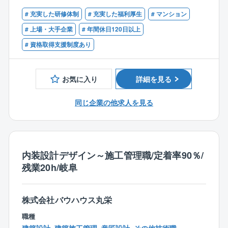
業務を進められるようになります。
1級建築施工管理技士、2級建築施工管理技士
すが、そうでなくてもプラントでの就業経験がある方
# 充実した研修体制
# 充実した福利厚生
# マンション
であれば問題ありません。
▼仕事の詳細
# 上場・大手企業
# 年間休日120日以上
⇒施工管理の基礎知識や必要な考え方は、現場に出
安全や品質、工程の管理をお任せします。
# 資格取得支援制度あり
ながら身につけていただきます。
同社独自のシステムとしてタブレット(ipad)で業務を支
必ず先輩がつき、1から10まで教えますのでご安心
援しスムーズに仕事を進められる環境を整えていま
ください。
す。
お気に入り
詳細を見る
■実はこんな社風です
■入社後の流れ
同じ企業の他求人を見る
○会社の規模感から「細かいルールが多く、お堅い会社
入社後は同社のこと、仕事の流れをまずは知って頂く
だ」という印象を持たれることが多いとのことです
ことからスタート。
が、実は社内はとても温かくてフランク。
あなた自身のスキルも活かしつつ、徐々に慣れていき
○社交的な社員が多く、事務所では雑談を交えながら仕
ましょう！
事を進めていく雰囲気です。
内装設計デザイン～施工管理職/定着率90％/
現場の判断を優先して仕事を進められる環境も整っ
また、お願いする案件は規格商品の建築が大半。
残業20h/岐阜
ており、多くの社員さんから「想像以上に、自分の思
同じ規格商品の建築工事を複数担当することもあるた
うように仕事ができる」という声があがっています。
め、経験を積み仕事に慣れていけば、効率よく業務を
○お子さまの人数に応じて支給される教育補助手当や、
進められます。
株式会社バウハウス丸栄
家賃補助、住宅手当といった手厚い待遇も魅力のひと
職種
つ。
■未来まで街に残る建物をつくっています