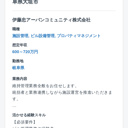
阜県大垣市
者1名）
└土木施工管理技士：38名（1級：32名・2級：6名）
└建築施工管理技士：22名（1級：16名・2級：6名）
伊藤忠アーバンコミュニティ株式会社
└建築士：16名（1級：5名・2級：11 名）
職種
施設管理, ビル設備管理, プロパティマネジメント
20代：20名強、30代：15名弱、40代：20名強、50
想定年収
代：30名強、60代：30名強
600～720万円
ありがたいことに、業界では珍しく20-30代の方も多く
在籍・活躍してれており、
勤務地
入社3年目までの定着率は90%以上を誇ります。
岐阜県
【組織風土】
業務内容
・フラットな組織で、中途入社でも馴染みやすい
維持管理業務全般をお任せします。
・ITエンジニア、銀行員、牧場スタッフ、JA職員な
統括者と業務連携しながら施設運営を推進いただきま
ど、異業種からの転職者も多数活躍
す。
・チームワークを重視し、若手には同年代の先輩がい
る現場を配属
各種設備(空調・照明・給排水等)の小修繕や専有部清掃
活かせる経験スキル
・統括部長の定期訪問や面談で孤立を防止
の提案をし、オフィスビルや様々な施設の維持・資産
【必須要件】
・入社後6ヶ月〜1年のOJTで、ベテラン社員が丁寧に
価値の向上を図り、魅力あるビル作りを通じて社会に