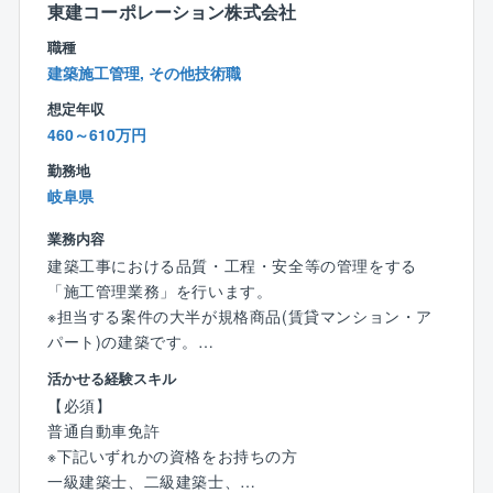
場合があります。
東建コーポレーション株式会社
（年2回程度、1回につき数日～2か月程度行くケース
職種
があります）
建築施工管理, その他技術職
想定年収
■就業環境：
460～610万円
【入社3年後の新卒定着率】94.0%
【平均勤続年数】15.5年
勤務地
【年間有給取得平均日数】14.2日
岐阜県
■キャリアアップ
業務内容
○中途入社の方もハンデが生まれることはありません！
建築工事における品質・工程・安全等の管理をする
⇒社歴に関係なく、能力や経験、希望に応じて大規
「施工管理業務」を行います。
模プロジェクトの責任者や組織・若手社員のマネジメ
※担当する案件の大半が規格商品(賃貸マンション・ア
ントを担っていくなど、早期のキャリアアップも実現
パート)の建築です。
できます。
活かせる経験スキル
【具体的には】
【必須】
■施工管理未経験の方もご安心ください
▼担当する案件
普通自動車免許
○中途入社される方の多くが、プラント施工管理未経験
◎自社開発の賃貸マンション・アパート
※下記いずれかの資格をお持ちの方
です。
※規格商品の建築が大半の為、経験を積む事で効率的に
一級建築士、二級建築士、
⇒プラント施工管理のご経験をお持ちの方は歓迎で