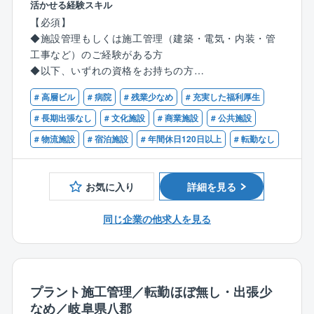
技術、知識も進化が求められ、生涯にわたって、様々
活かせる経験スキル
・現場スタッフの管理
な挑戦が出来る仕事です。
【必須】
・年間予算計画の作成
◆施設管理もしくは施工管理（建築・電気・内装・管
・建物の修繕案の作成、工事計画の立案
◎業界随一の学べる環境と資格取得のサポート体制
工事など）のご経験がある方
・テナントや協力会社との折衝
研修や勉強会を積極的に行っており、入社年数や役職
◆以下、いずれの資格をお持ちの方
※約50名～60名のマネジメントを行っていただきま
によって研修内容が違う為、今の自分に合ったレベル
電気工事士/電気工事施工管理技士/電気主任技術者/建
す。
の知識を身に付けられます。
# 高層ビル
# 病院
# 残業少なめ
# 充実した福利厚生
築物環境衛生管理技術者/管工事施工管理技士/建築施工
※担当物件は、病院や公共施設が主となります。
また、現場で必要な知識技能の講習を受けに行くこと
管理技士
# 長期出張なし
# 文化施設
# 商業施設
# 公共施設
も推奨しており、自身の成長のために積極的に学ぶ事
# 物流施設
# 宿泊施設
# 年間休日120日以上
# 転勤なし
【同社の魅力】
ができ、更に会社の発展へと繋がっています。
【歓迎】
◆残業20h以下
◆メーカー等でユーティリティ設備を管理運営されて
◆転勤はございません！
いた方やマネジメント経験がある方
お気に入り
詳細を見る
◆昭和38年創業の歴史と安定感がございます
◆ゼネコンやサブコン、電気・空調・建築・管工事の
◆非常駐型の設備管理センターが社内体制にあるた
業界で工事・施工管理の経験がある方
同じ企業の他求人を見る
め、緊急対応はございません。
◆東海圏に各拠点があるため、県を跨ぐ出張等もござ
いません。
プラント施工管理／転勤ほぼ無し・出張少
なめ／岐阜県⼋郡