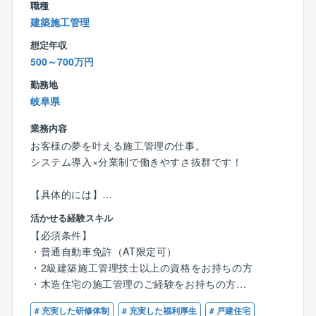
職種
真摯に品質検査に取り組んでいきましょう！
建築施工管理
〈チーム組織構成〉
想定年収
20代～60代までの幅広い社員（24名）が活躍中。
500～700万円
年齢関係なく和気あいあいとコミュニケーションを取
勤務地
っているため、働きやすい環境です！
岐阜県
＼教育体制について／
業務内容
入社後は、建築関係の知識や経験に合わせたOJTで仕
お客様の夢を叶える施工管理の仕事。
事を教えます。
システム導入×分業制で働きやすさ抜群です！
検査課のリーダーや課長がいる店舗にて、1カ月程OJT
研修を実施。
【具体的には】
少しずつ一人での検査業務をお任せしていき、独り立
・営業からお客様を引き継ぎ、施工の打ち合わせ
ち後も先輩や上司がしっかりフォローするので、安心
活かせる経験スキル
・職人の手配や資材の発注を実施
して業務をスタートできます！
【必須条件】
・着工したら現場で品質・工程・安全管理を担当
・普通自動車免許（AT限定可）
・約3～4ヶ月で完成。引き渡しが無事に進めば、1案件
＼検査職のポイント／
・2級建築施工管理技士以上の資格をお持ちの方
完了！
★力仕事も急な呼び出しもほとんどなし
・木造住宅の施工管理のご経験をお持ちの方
★体力的に無理なく働ける仕事！
【ポイント】
# 充実した研修体制
# 充実した福利厚生
# 戸建住宅
★検査写真格納アプリを活用で効率的