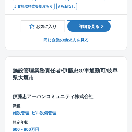
の企画立案と設計デザイン、そして提案業務を行いま
○宅地建物取引士
# 資格取得支援制度あり
# 転勤なし
す。
○建築士（一級・二級）
提案に際しては、社内外の多くの人と複合的に連携を
○建築施工管理技士（1級・2級）
図り、ヒアリングや現地調査を行った上で効果的なプ
お気に入り
詳細を見る
ランニングを練り上げます。
設計力はもとより、コミュニケーション力やプレゼン
同じ企業の他求人を見る
テーション力を存分に発揮できる職種です。
■最新のトレンドなどの情報収集
■スピード重視で数多くのアプローチを実行し、人脈を
構築
施設管理業務責任者/伊藤忠G/車通勤可/岐阜
■業界業種を問わず新規顧客へアプローチ、空間づくり
県大垣市
の可能性を提案
■従来の枠にとらわれない新たなビジネスチャンスの創
出
伊藤忠アーバンコミュニティ株式会社
■デベロッパーへのリーシング協力
職種
施設管理, ビル設備管理
【仕事の流れ】
想定年収
▼マーケット分析
600～800万円
▼営業活動