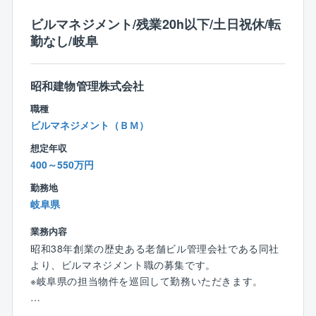
・役所等関係各所への手続き
ビルマネジメント/残業20h以下/土日祝休/転
勤なし/岐阜
※現場は岐阜県・愛知県がメインとなりますので長期の
出張や泊りでの対応はほとんどありません。社用車で
現場に直行直帰が可能です。
昭和建物管理株式会社
【加藤建設の魅力】
職種
◎一生に一度の喜びを提供する仕事
ビルマネジメント（ＢＭ）
戸建て住宅を建てることは、お客様にとって、人生で
想定年収
一度きりのかけがえのない体験です。そんなお客様の
400～550万円
ご要望、こだわりをとことん聞き、そのこだわりをゼ
ロから創り上げるために、プロジェクトの進行を管理
勤務地
し、創り上げていきます。
岐阜県
最終的に完成した際の、お客様からの「ありがとう」
業務内容
という感謝の言葉をいただく時、この上ないやりがい
昭和38年創業の歴史ある老舗ビル管理会社である同社
を感じられます。
より、ビルマネジメント職の募集です。
また、個人住宅にとどまらず事務所や工場・店舗など
※岐阜県の担当物件を巡回して勤務いただきます。
法人顧客からの仕事も多く請け負っております。
時代の変化に合わせ、お客様からのニーズも変化し、
【具体的には】