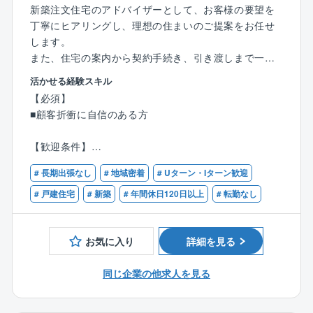
新築注文住宅のアドバイザーとして、お客様の要望を
丁寧にヒアリングし、理想の住まいのご提案をお任せ
します。
また、住宅の案内から契約手続き、引き渡しまで一貫
してサポートしていただきます。
活かせる経験スキル
※岐阜県内のショールームにてご勤務いただきます。
【必須】
■顧客折衝に自信のある方
【具体的には】
■お客様の要望をヒアリング
【歓迎条件】
■理想の住まいの提案
■ハウスメーカーでの営業経験をお持ちの方
■その他契約手続き、引き渡し
# 長期出張なし
# 地域密着
# Uターン・Iターン歓迎
■その他営業経験をお持ちの方
■住宅関係に興味をお持ちの方
# 戸建住宅
# 新築
# 年間休日120日以上
# 転勤なし
【特徴】
■注文住宅とは「使用する木材や断熱材、窓の種類とい
った仕様から、新築に関わるすべての項目に関してを
お気に入り
詳細を見る
一から決めていく」お家づくりであるため、
設計職やインテリアコーディネーターと連携をとりな
同じ企業の他求人を見る
がら、お客様の要望に合わせた幅広い提案が可能で
す。