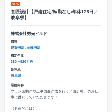
監督や現場の職人さんに伝え、修正を依頼
NEW
★現場の職人さんとのコミュニケーションが重要で
意匠設計【戸建住宅/転勤なし/年休126日／
す！
岐阜県】
監督や職人さんと連携をとりながら、
お客様の暮らしの安心と安全のために
真摯に品質検査に取り組んでいきましょう！
株式会社秀光ビルド
職種
＼教育体制について／
建築設計, 意匠設計
入社後は、建築関係の知識や経験に合わせたOJTで仕
事を教えます。
想定年収
検査課のリーダーや課長がいる店舗にて、1カ月 程OJ
380～520万円
T研修を実施。
勤務地
少しずつ一人での検査業務をお任せしていき、独り立
岐阜県
ち後も先輩や上司がしっかりフォローするので、安心
して業務をスタートできます！
業務内容
プラン図制作や工事図面作成を行う「設計職」のお仕
＼検査職のポイント／
事に携わっていただきます！
★力仕事も急な呼び出しもほとんどなし
★体力的に無理なく働ける仕事！
【具体的には】
★検査写真格納アプリを活用で効率的