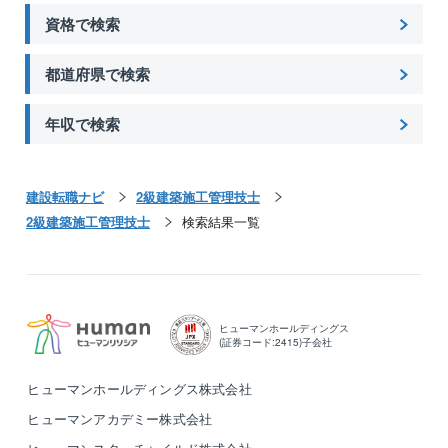
新入社員教育、工務社員教育、所長（役職者）前研修
資格で検索
等、自身のレベルに応じた教育が用意され、作業所に
おいてはOJTにより現場の施工について学ぶことがで
都道府県で検索
きます。
また、社内のマイスター制度を利用することにより、
年収で検索
経験者の意見等をイントラネット上で聞くことがで
き、若手社員をバックアップする態勢をとっていま
す。
建設転職ナビ
2級建築施工管理技士
【同社の強み】
2級建築施工管理技士
検索結果一覧
１.海外ODA（政府開発援助。開発途上地域の開発を主
目的とする国際協力活動のための公的資金がODAで
す）の実績が国内トップクラス（1～3位で推移）で
す。
近年、海外志向のある方のご入社が増えており、若い
ヒューマンホールディングス
(証券コード:2415)子会社
うちからチャレンジに出ていく社員もいます。
２.建築・土木のバランスが良いため、景気の波に左右
ヒューマンホールディングス株式会社
されにくい事業構造です。
ヒューマンアカデミー株式会社
３.借入金が一切ない、安定的なキャッシュフローで
す。