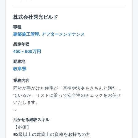
・独り立ちまでのサポート
∟未経験者でも約1年で独り立ちが可能。
株式会社秀光ビルド
経験者にはスキルに応じた業務をお任せします。
職種
建築施工管理, アフターメンテナンス
＜仕事の魅力＞
◆お客様の理想を叶えるやりがい◆
想定年収
「こんな家を建てたい」というお客様の理想を叶えら
450～600万円
れることが、注文住宅設計の面白さ。
勤務地
「子どもがのびのびと遊べる家が良い」「趣味の部屋
岐阜県
を作りたい」など希望はさまざまです！
お客様と直接関わることができるからこそ、一つひと
業務内容
つのこだわりを実現できるやりがいがあります！
同社が手がけた住宅が「基準や法令をきちんと満たし
ているか」リストに沿って安全性のチェックをお任せ
〈チーム組織構成〉
いたします。
20代～60代まで幅広い年齢層の社員が活躍中。
いずれの拠点も、明るい声が響き、活気にあふれた雰
◆具体的な業務内容◆
囲気で、わからないことがあれば気軽に質問できる環
活かせる経験スキル
【検査業務】
境が整っています。
【必須】
同社は徹底した検査で安全性の高い住宅を提供してい
中途入社も多く、壁を感じることなく馴染むことがで
■2級以上の建築士の資格をお持ちの方
ます。