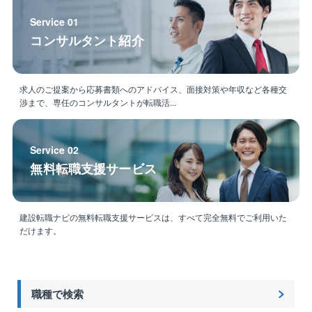
Service 01
■雇用形態補足：
コンサルタント紹介
契約社員としてのご入社となります。入社6か月経過
後、ご希望により総合職（全国範囲での配属有り）、
ブロック職（支社管轄範囲内での配属）への採用試験
求人のご提案から応募書類へのアドバイス、面接対策や年収など各種交
を受験いただけます。ほとんどの方が正社員として勤
渉まで、専任のコンサルタントが転職活...
務しています。
■職場環境：
Service 02
西日本支社全体で200名ほど、工事部全体で100名ほど
無料転職支援サービス
が在籍しています。
案件規模にもよりますが、基本的に複数名で施工管理
を行っていただき、一部業務をアウトソーシングする
建設転職ナビの無料転職支援サービスは、すべて完全無料でご利用いた
などして、おひとりに業務が集中しないよう配慮して
だけます。
います。
【手厚いキャリア支援】
キャリア支援は教育・研修体系に基づき実施していま
職種で検索
す。