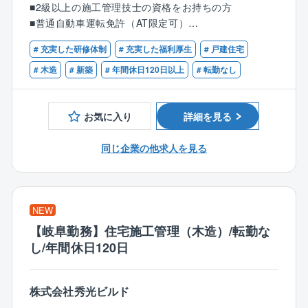
きる環境です。
■2級以上の施工管理技士の資格をお持ちの方
着工から竣工まで合計で12回行う検査のうち9回の検査
■普通自動車運転免許（AT限定可）
を担当していただきます。
〈男女比〉4：6
# 充実した研修体制
# 充実した福利厚生
# 戸建住宅
★建築や現場の経験・知識はゼロでOK！
＜9回の検査項目＞
≪商品ラインアップ≫
※第二新卒の方歓迎！
# 木造
# 新築
# 年間休日120日以上
# 転勤なし
■配置確認検査■出来形検査■土台検査
■ローコストで自由設計が可能な自由設計住宅シリーズ
■上棟検査■断熱検査■ボード検査
■100種類以上の間取りや外観から選べる企画住宅シリ
＼１つでも当てはまったら、ぜひご応募を！／
■外装検査■木完検査■完了検査
お気に入り
詳細を見る
ーズ
・施工管理や建築・建設関係のご経験をお持ちの方
・真面目にコツコツと業務に取り組める方
◆業務の流れ◆
同じ企業の他求人を見る
≪商品特長≫
・コミュニケーション能力を活かしたい方
◎検査業務は全て現場で直接対応
創業以来、商品に建築に必要なすべての費用を明確に
・安定した環境で、無理なく長く働きたい方
◎チェックシートに従って検査を実施
して表示した「コミコミ価格品質」で提供。
・細かいところまで見逃さない性格の方
◎検査後、写真を撮影して専用サイトに登録
100種類以上ある規格プラン集には、全て金額記載をす
・家づくりに興味がある方
◎基準を満たさない項目があった場合、
NEW
る正直な会社です。
・誰かの安心を守る仕事がしたい方
監督や現場の職人さんに伝え、修正を依頼
【岐阜勤務】住宅施工管理（木造）/転勤な
★現場の職人さんとのコミュニケーションが重要で
また、フル装備の住宅や高気密・高断熱・オール電化
し/年間休日120日
す！
の標準仕様、さらには独自に開発した耐震・制震機能
を備えた「SKダンパー」を採用しており、より安心の
監督や職人さんと連携をとりながら、
株式会社秀光ビルド
住まいづくりを行っています。
お客様の暮らしの安心と安全のために