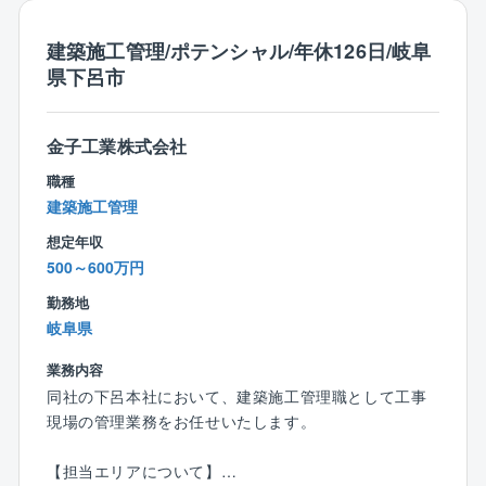
■目標はありますが、ノルマありません。
建築施工管理/ポテンシャル/年休126日/岐阜
また、ヒアリングから引き渡しまで一貫して対応する
県下呂市
ため、長期的な関係を築きながら、お客様に寄り添っ
た提案をすることが可能です。
金子工業株式会社
■インセンティブ
同社は月給固定給で安定しております。インセンティ
職種
ブは個人によらずチームで達成し賞与分配を行いま
建築施工管理
す。
想定年収
個人でもチームでも頑張り評価をあげれば役職を得ら
500～600万円
れ20代後半で年収1000万を叶える部長職を年功序列で
なく目指すことが可能です。
勤務地
岐阜県
【組織、環境】
業務内容
全社として、研修制度や育成環境も整っており、質問
同社の下呂本社において、建築施工管理職として工事
がしやすい環境であるため、中途でご入社される方も
現場の管理業務をお任せいたします。
安心してご活躍いただけます。
【担当エリアについて】
【魅力】