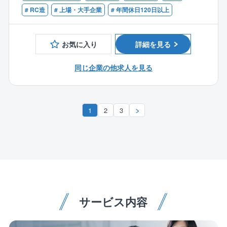
【主な案件】
# RC造
# 上場・大手企業
# 年間休日120日以上
官公庁・公共施設・公社公団・官舎・住宅・事務所・
店舗・医療・福祉厚生施設
教育研究施設・娯楽・レジャー施設・工場・倉庫・運
お気に入り
詳細を見る
輸・プラント・耐震・免震
・免震レトロフィット
同じ企業の他求人を見る
■業務概要：
同社が受注した建築工事における現場管理業務をお任
せします。
1
2
3
■業務詳細：
現場代理人、監理技術者として、建築計画の策定・施
工計画の作成・工程管理・品質管理・安全管理・コス
ト管理などの施工管理業務をご担当いただきます。
■施工対象：
サービス内容
官公庁、商業施設、住宅、医療施設、工場をはじめ、
幅広い建築物の施工実績があります。受注形態は元請
けのケースがほとんどです。