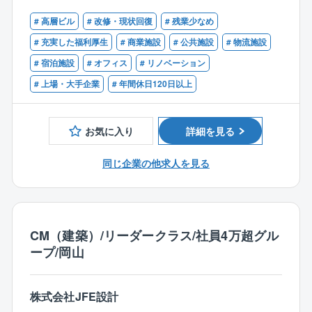
かな技術で社会に貢献する」を経営理念に掲げてお
質/安全/原価管理等
【歓迎】
り、土木、舗装、環境設備、リニューアルの各分野に
〇既存物件の管理：保全維持管理全般、テナント入れ
# 高層ビル
# 改修・現状回復
# 残業少なめ
■設計事務所での監理経験
おいて、多岐にわたる市場のニーズに応え、社会に貢
替え時の工事管理等
■ゼネコン発注者側の管理経験
# 充実した福利厚生
# 商業施設
# 公共施設
# 物流施設
献できる企業を目指しています。
〇請負工事の管理：依頼を受けた物件の施工管理※社内
■一～二級建築士
# 宿泊施設
# オフィス
# リノベーション
営業、設計事務所、テナント、施工会社など、関係各
■1～2級建築施工管理技士
所様々なやりとりが発生する為、対人能力、交渉力が
# 上場・大手企業
# 年間休日120日以上
■1～2級電気工事施工管理技士
重要となります。
■1～2級管工事施工管理技士
【業務の特徴】
お気に入り
詳細を見る
〇管理する物件はコンビニなどの単独の商業や複数の
テナントが入った複合商業施設となり、エリアによっ
同じ企業の他求人を見る
て担当を決定しています。
〇施設管理業務がメインとなりますが、物件によってB
M業務や新築物件の工事計画などに携わっていただく
場合もございます。
CM（建築）/リーダークラス/社員4万超グル
ープ/岡山
【同社の魅力】
★キャリア形成
株式会社JFE設計
施工管理のご経験から、発注者側の施設管理職へのキ