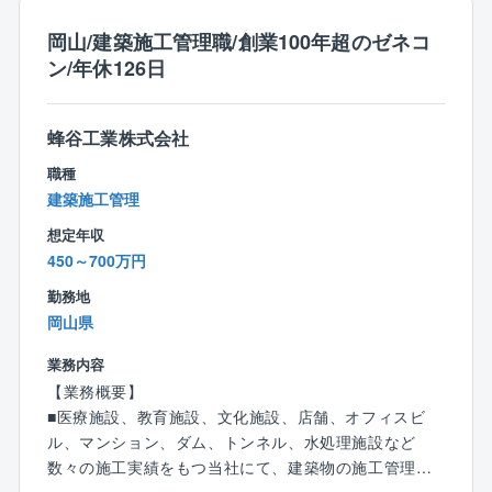
につき、営業としてだけでなく建築のスペシャリスト
になることができます。
岡山/建築施工管理職/創業100年超のゼネコ
ン/年休126日
反響営業が中心ではございますが、単に来場や問い合
わせのあったお客様対応だけではなく、特に入社直後
は過去お問い合わせをいただいたお客様への電話フォ
蜂谷工業株式会社
ロー（掘り起こし）や、不動産業者への訪問活動な
職種
ど、受け身ではなく、能動的に営業活動を行います。
建築施工管理
想定年収
＼インセンティブ制度あり、頑張りが評価に反映◎約
450～700万円
半数が年収800万超／
平均年収：900万円
勤務地
年収分布：1,000万円以上34%、800万円以上49% ※
岡山県
全国平均
報酬の上限はないため、頑張りはダイレクトに給与に
業務内容
反映されます◎
【業務概要】
■医療施設、教育施設、文化施設、店舗、オフィスビ
■入社後のフォロー体制：
ル、マンション、ダム、トンネル、水処理施設など
配属先OJT（4週間）→本社での集合研修（2週間）→
数々の施工実績をもつ当社にて、建築物の施工管理業
OJT（2週間～）