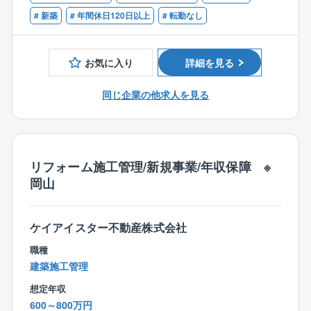
【歓迎条件】
◆依頼主は地域に住むファミリー層や、建て替え希望
≪商品ラインアップ≫
・1級建築施工管理をお持ちの方
# 新築
# 年間休日120日以上
# 転勤なし
のシニア層など
■ローコストで自由設計が可能な自由設計住宅シリーズ
◆各現場への確認・訪問回数は1日2～3件
■100種類以上の間取りや外観から選べる企画住宅シリ
◆訪問先は車で1時間圏内
お気に入り
詳細を見る
ーズ
◆並行して進める案件は6件程度
◆注文住宅と規格住宅の割合は7：3
同じ企業の他求人を見る
≪商品特長≫
創業以来、商品に建築に必要なすべての費用を明確に
【働きやすい環境】
して表示した「コミコミ価格品質」で提供。
◆”残業はしない”方針
100種類以上ある規格プラン集には、全て金額記載をす
業務システムアプリの導入により、いつでもどこで
る正直な会社です。
リフォーム施工管理/新規事業/年収保障 ※
も施工状況を確認。
岡山
また、着工前の打合せは営業と分業しているため残
また、フル装備の住宅や高気密・高断熱・オール電化
業削減に。
の標準仕様、さらには独自に開発した耐震・制震機能
を備えた「SKダンパー」を採用しており、より安心の
ケイアイスター不動産株式会社
◆インセンティブで頑張りを還元
住まいづくりを行っています。
賞与やインセンティブがモチベーションに！
職種
頑張りをきちんと評価する体制があります◎
建築施工管理
想定年収
600～800万円