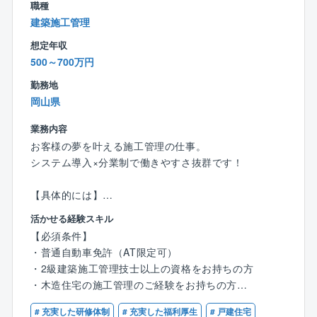
職種
建築施工管理
＜仕事の魅力＞
◆お客様の理想を叶えるやりがい◆
想定年収
「こんな家を建てたい」というお客様の理想を叶えら
500～700万円
れることが、注文住宅設計の面白さ。
勤務地
「子どもがのびのびと遊べる家が良い」「趣味の部屋
岡山県
を作りたい」など希望はさまざまです！
お客様と直接関わることができるからこそ、一つひと
業務内容
つのこだわりを実現できるやりがいがあります！
お客様の夢を叶える施工管理の仕事。
システム導入×分業制で働きやすさ抜群です！
〈チーム組織構成〉
20代～60代まで幅広い年齢層の社員が活躍中。
【具体的には】
いずれの拠点も、明るい声が響き、活気にあふれた雰
・営業からお客様を引き継ぎ、施工の打ち合わせ
囲気で、わからないことがあれば気軽に質問できる環
活かせる経験スキル
・職人の手配や資材の発注を実施
境が整っています。
【必須条件】
・着工したら現場で品質・工程・安全管理を担当
中途入社も多く、壁を感じることなく馴染むことがで
・普通自動車免許（AT限定可）
・約3～4ヶ月で完成。引き渡しが無事に進めば、1案件
きる環境です。
・2級建築施工管理技士以上の資格をお持ちの方
完了！
・木造住宅の施工管理のご経験をお持ちの方
〈男女比〉4：6
【ポイント】
# 充実した研修体制
# 充実した福利厚生
# 戸建住宅