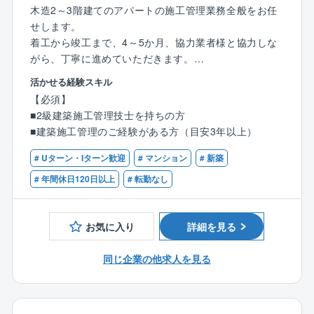
木造2～3階建てのアパートの施工管理業務全般をお任
そんな伸びに伸びている同社ですから、拡大ペースに
せします。
比べて幹部候補の社員が足りていません。
着工から竣工まで、4～5か月、協力業者様と協力しな
30代で部長クラスはもちろん、役員も十分目指せま
がら、丁寧に進めていただきます。
す。上場企業の幹部になれるチャンスのある企業はそ
※岡山支店へ配属予定です。
う多くはないはず。
活かせる経験スキル
【必須】
【具体的には】
○同社は、男女・社歴・年齢を問わないフラットな評価
■2級建築施工管理技士を持ちの方
■現場協力業者への指示や品質管理、工程管理、安全管
体制、高い給与水準、産休育休取得のしやすさ、産休
■建築施工管理のご経験がある方（目安3年以上）
理、原価管理
後の時短・時差・在宅勤務、残業時間の削減…などな
■アパートの着工からお引渡しまでの全体管理
ど、社員の働く環境づくりに力を入れてきました。
# Uターン・Iターン歓迎
# マンション
# 新築
※現場管理アプリ「ダンドリワーク」を使用していきま
その結果、業界の離職率が20％を超える中、同社は1
# 年間休日120日以上
# 転勤なし
す。
0％程度です。
女性の働きやすさに関しては、くるみんや、えるぼし
〈ポジションの魅力〉
を取得しており、国からも女性の働き方を認められて
お気に入り
詳細を見る
完全自社設計のため、社会人女性をターゲットに、デ
いる企業です。
ザインや設備へこだわり、土地の形に合わせた間取り
同じ企業の他求人を見る
や部屋の配置、防音対策、セキュリティ対策、地震対
同社では、社会人経験に応じた"キャリアステップ制
策等を施した最新鋭のアパートです。
度"を導入しています。
不動産の知識も身につけることが出来ます。
・社会人経験3年以上：正社員としての採用（試用期間