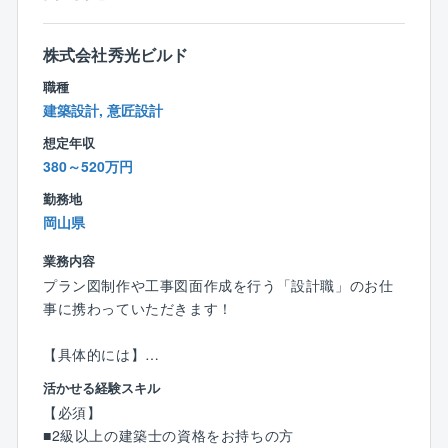
理へ／
施工管理の「非効率」を、システムと体制で一掃しま
監督や職人さんと連携をとりながら、
株式会社秀光ビルド
した。
お客様の暮らしの安心と安全のために
煩雑な作業はもう不要！非効率な移動時間、手書きの
職種
真摯に品質検査に取り組んでいきましょう！
記録作業、現場常駐による拘束時間といった業界の
建築設計, 意匠設計
「当たり前」を根本から解消しています。
〈チーム組織構成〉
想定年収
20代～60代までの幅広い社員（24名）が活躍中。
380～520万円
年齢関係なく和気あいあいとコミュニケーションを取
勤務地
っているため、働きやすい環境です！
岡山県
＼教育体制について／
業務内容
入社後は、建築関係の知識や経験に合わせたOJTで仕
プラン図制作や工事図面作成を行う「設計職」のお仕
事を教えます。
事に携わっていただきます！
検査課のリーダーや課長がいる店舗にて、1カ月程OJT
研修を実施。
【具体的には】
少しずつ一人での検査業務をお任せしていき、独り立
■CADを使った図面作成
ち後も先輩や上司がしっかりフォローするので、安心
活かせる経験スキル
■住宅や、小規模建築のプランニング・自由設計・企画
して業務をスタートできます！
【必須】
設計
■2級以上の建築士の資格をお持ちの方
■各所申請業務 など