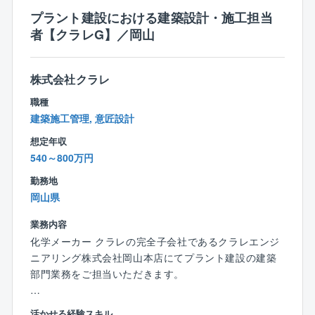
6カ月）
プラント建設における建築設計・施工担当
〈同社の魅力〉
・社会人経験3年未満：契約社員としての更新期間（3
者【クラレG】／岡山
◎圧倒的な収益性、入居率を誇る木造アパート経営の
カ月、3カ月、6カ月）
雄！
※社会人経験とは、正社員・契約社員としての就業経験
同社は木造アパートの開発を中心に売り上げを伸ばし
を指します。
株式会社クラレ
ております。開発する物件はデザイン性やセキュリテ
ィ面、防音性に優れており、充実設備の質の良い木造
職種
アパートであるため、入居率は99％と業界の中でも高
建築施工管理, 意匠設計
水準を誇り、売上高200億円と順調に成長しておりま
想定年収
す。
540～800万円
◎2025年から福岡本社を天神ガーデンシティへ移転！
今後も更なる販路拡大を目指しております。
勤務地
岡山県
業務内容
化学メーカー クラレの完全子会社であるクラレエンジ
ニアリング株式会社岡山本店にてプラント建設の建築
部門業務をご担当いただきます。
株式会社クラレに入社いただき、同時にクラレエンジ
活かせる経験スキル