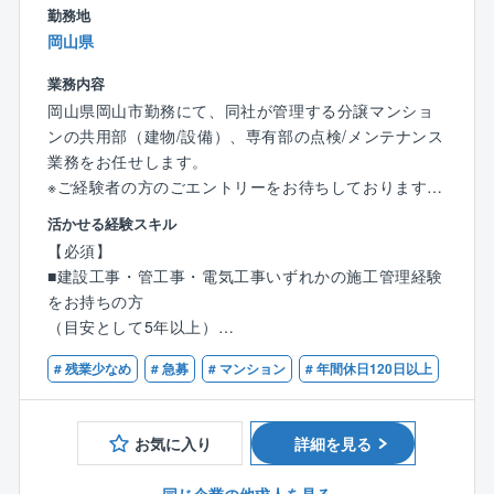
【平均勤続年数】15.5年
勤務地
【年間有給取得平均日数】14.2日
岡山県
■キャリアアップ
業務内容
○中途入社の方もハンデが生まれることはありません！
岡山県岡山市勤務にて、同社が管理する分譲マンショ
⇒社歴に関係なく、能力や経験、希望に応じて大規
ンの共用部（建物/設備）、専有部の点検/メンテナンス
模プロジェクトの責任者や組織・若手社員のマネジメ
業務をお任せします。
ントを担っていくなど、早期のキャリアアップも実現
※ご経験者の方のごエントリーをお待ちしております
できます。
活かせる経験スキル
【具体的な業務内容】
【必須】
■施工管理未経験の方もご安心ください
■工事提案：フロント担当(営業)と共に管理組合に対し
■建設工事・管工事・電気工事いずれかの施工管理経験
○中途入社される方の多くが、プラント施工管理未経験
工事提案(工事の内容の説明／プレゼンテーション)を行
をお持ちの方
です。
います。
（目安として5年以上）
⇒プラント施工管理のご経験をお持ちの方は歓迎で
■工事施工管理：工事がスムーズに進むよう工程管理や
■普通自動車免許第一種
すが、そうでなくてもプラントでの就業経験がある方
工事業者への指導、品質チェック等を行います。
# 残業少なめ
# 急募
# マンション
# 年間休日120日以上
であれば問題ありません。
■見積書作成：マンション不具合箇所の修理、改修、計
【歓迎】
⇒施工管理の基礎知識や必要な考え方は、現場に出
画工事等に関する見積書の作成を行います。
■建築士・建築施工管理技士・管工事施工管理技士・電
ながら身につけていただきます。
■長期修繕計画表作成：修繕工事の時期及び費用を把握
お気に入り
詳細を見る
気主任技術者などの資格をお持ちの方
必ず先輩がつき、1から10まで教えますのでご安心
するための修繕計画を作成します。
ください。
■設備点検の確認：関係業者による設備点検等の結果を