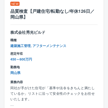
導入。
NEW
現場状況の遠隔確認、チャットでの指示出し、資料共
品質検査【戸建住宅/転勤なし/年休126日／
有が可能になり、非効率な移動時間を根本から解消し
岡山県】
ました。
また現場は店舗から1時間圏内に限定。
株式会社秀光ビルド
出張もなく、地域に根差して腰を据えて働けます。
職種
建築施工管理, アフターメンテナンス
◆「管理」業務だけに集中できる分業体制
あなたは【原価/工程/品質/安全管理】にのみ注力して
想定年収
ください！
450～600万円
着工前の打ち合わせは営業が、設計図面やアフターフ
勤務地
ォローは他部署が担当。
岡山県
無駄な業務や着工後の大幅な図面変更は最小限で定時
退社も目指せます♪
業務内容
同社が手がけた住宅が「基準や法令をきちんと満たし
◆【年間休日126日】建設業界では希少な「完全週休2
ているか」リストに沿って安全性のチェックをお任せ
日制」
いたします。
土日祝が休み（基本）の完全週休2日制！
年末年始や夏季休暇も取得でき、有給もしっかり取る