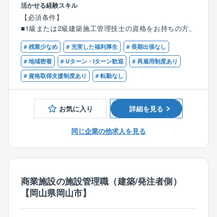
務を担当していただきます。
活かせる経験スキル
研修期間は最長6カ月。
■具体的には、施工管理業務全般として、作業所におけ
【必須条件】
未経験から活躍できる制度/システムが整っています。
る、工程管理、安全管理、品質管理、原価管理、その
■1級または2級建築施工管理技士の資格をお持ちの方。
営業スタート後は、3件受注するまで営業所長や先輩社
他渉外業務等を行っていただきます。
員がマンツーマンで手厚い体制で徹底サポートしま
# 残業少なめ
# 充実した福利厚生
# 長期出張なし
す！
【職務の特徴】
# 地域密着
# Uターン・Iターン歓迎
# 再雇用制度あり
■長期出張は少なく、基本的には直行直帰のスタイルと
# 資格取得支援制度あり
# 転勤なし
■リフォーム（新築そっくりさん）事業について：
なる現場が多数を占めます。また、基本的には作業所
大規模リフォーム受注実績全国No.1の事業です。
長補佐→作業所長→施工部門役職という順にキャリア
部分改築が主流だったリフォームの概念を覆して、古
を積んでいただきますが、経験年数によっては、有資
お気に入り
詳細を見る
い戸建住宅を耐震補強し、
格者は作業所長から任用し、作業所責任者として業務
まるごと新築同然に再生する完全定価制リフォーム商
にあたっていただく場合もあるため、ベテラン社員の
同じ企業の他求人を見る
品「新築そっくりさん」は大ヒットし、ロングセラー
技術を引き継いでご活躍頂ける方を求めています。
商品へ成長しました。
【施工実績】
■庁舎、事務所庁舎、事務所、福祉施設、教育施設、商
業施設
商業施設の施設管理職（建築/発注者側）
住宅関連施設、スポーツレジャー施設、工場、倉庫、
【岡山県岡山市】
衛生施設