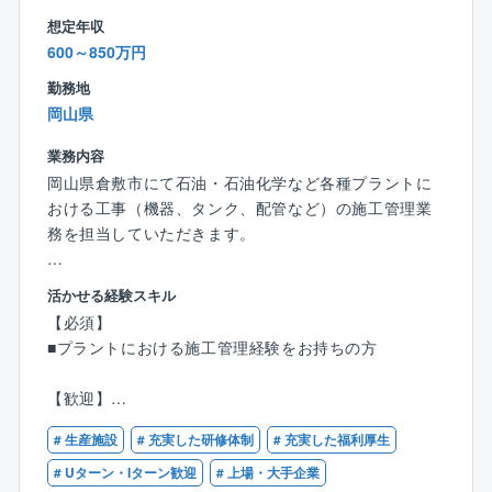
ます。これまでのキャリアをしっかり活かせる環境で
想定年収
す。
600～850万円
◆外注先（約3,000社）の協力業者は同社をよく知る職
人たちのため、連携が取りやすく、施工管理がしやす
勤務地
い環境です。
岡山県
◆担当現場は拠点から車で1時間～1時間半圏内です
業務内容
（社用車あり）遠方への出張がなく、ご自宅近くで安
心して働くことができます。
岡山県倉敷市にて石油・石油化学など各種プラントに
◆徹底した分業制と積極的なDX化を推進しているた
おける工事（機器、タンク、配管など）の施工管理業
め、WLBを整えやすい環境です。
務を担当していただきます。
残業時間は15時間程度、年間休日は実質120日以上で
休暇制度も充実。全社で残業削減に取り組み、定時退
■業務内容
活かせる経験スキル
社を目指しています。ご家族との時間もしっかり取
プラントにおける日常的な補修工事、定期的な大規模
【必須】
れ、プライベートとの両立が実現できます。
修繕工事、改良工事、新設工事などがスムーズに納期
■プラントにおける施工管理経験をお持ちの方
◆「業界トップを目指す」という明確な目標の元、年
通りに終了するように施工管理を行なっていただきま
次関係なく活躍できる風通しのよい社風も魅力です。
す。
【歓迎】
現場・工程管理が中心で、エンジニアリングとメンテ
■石油・石油化学業界での就業経験がある方
ナンスの割合は1：4程度とメンテナンスの案件が大多
# 生産施設
# 充実した研修体制
# 充実した福利厚生
■下記などの資格保有者
数です。
・1級管工事施工管理技士
# Uターン・Iターン歓迎
# 上場・大手企業