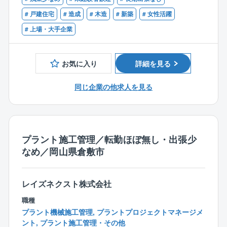
◆土木施工管理技士の有資格者
健康、医療や住宅、通勤、育成制度などはもちろん完
て頂きます。
◆建築士の有資格者
# 戸建住宅
# 造成
# 木造
# 新築
# 女性活躍
備しており、JFEグループならではの多種多様なグル
住宅を建てる上で非常に重要なポジションを担って頂
◆マネジメント経験のある方
# 上場・大手企業
ープ割引もございます。
きます！
◎徹底した勤怠管理
【ポジションについて】
お気に入り
詳細を見る
繁忙期には残業もございますが、同社は三六協定を遵
住宅の宅地造成については営業担当や施工管理担当が
守しています。世界を代表するメーカーグループとし
兼務していることが一般的ですが、同社では宅地造成
同じ企業の他求人を見る
て、コンプライアンスを徹底しております。
を分業化。各職種の負担軽減と、WLBの改善につなが
っています。
土木施工管理の経験がある方はもちろん、住宅を建て
る過程を理解されている方、建築施工管理の経験を活
かしてWLBを改善されたい方にもおすすめのポジショ
プラント施工管理／転勤ほぼ無し・出張少
ンです。
なめ／岡山県倉敷市
経験の浅い方もしっかり教育していくので安心して業
務に取り組むことができます！
レイズネクスト株式会社
【働く環境について】
職種
◆ご経験に応じて前職年収を保障。マネジメント経験
プラント機械施工管理, プラントプロジェクトマネージメ
をお持ちの方であれば管理職候補としてお迎えいたし
ント, プラント施工管理・その他