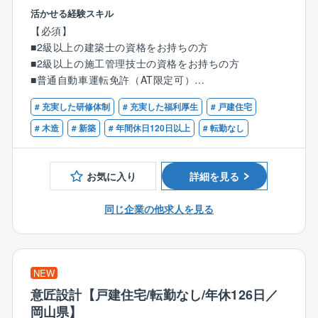
◆具体的な業務内容◆
文化が
活かせる経験スキル
【検査業務】
根付いています。
【必須】
同社は徹底した検査で安全性の高い住宅を提供してい
■2級以上の建築士の資格をお持ちの方
ます。
＼経験者優遇！年収1,000万円超も視野に／
■2級以上の施工管理技士の資格をお持ちの方
着工から竣工まで合計で12回行う検査のうち9回の検査
月給35万円以上スタート。残業代は100%全額支給。
■普通自動車運転免許（AT限定可）
を担当していただきます。
サービス残業ナシ！
# 充実した研修体制
# 充実した福利厚生
# 戸建住宅
各種手当も充実しており、実績次第で年収1,000万円以
★建築や現場の経験・知識はゼロでOK！
＜9回の検査項目＞
上も可能。
※第二新卒の方歓迎！
# 木造
# 新築
# 年間休日120日以上
# 転勤なし
■配置確認検査■出来形検査■土台検査
年収例：入社6年/980万円、入社8年/1,140万円。
■上棟検査■断熱検査■ボード検査
＼１つでも当てはまったら、ぜひご応募を！／
■外装検査■木完検査■完了検査
お気に入り
詳細を見る
また資格取得支援制度で、1級/2級施工管理技士への挑
・施工管理や建築・建設関係のご経験をお持ちの方
戦もサポートします！
・真面目にコツコツと業務に取り組める方
◆業務の流れ◆
同じ企業の他求人を見る
チーム組織構成
・コミュニケーション能力を活かしたい方
◎検査業務は全て現場で直接対応
30代の社員を中心に、20代の若手から60代のベテラン
・安定した環境で、無理なく長く働きたい方
◎チェックシートに従って検査を実施
まで幅広い年齢層の社員が活躍中！
・細かいところまで見逃さない性格の方
◎検査後、写真を撮影して専用サイトに登録
年齢や社歴に関わらず、経験とスキルが正当に評価さ
・家づくりに興味がある方
◎基準を満たさない項目があった場合、
NEW
れる、活気あふれる環境です◎
・誰かの安心を守る仕事がしたい方
監督や現場の職人さんに伝え、修正を依頼
意匠設計【戸建住宅/転勤なし/年休126日／
★現場の職人さんとのコミュニケーションが重要で
＼定時退勤も可能！時間をコントロールできる施工管
岡山県】
す！