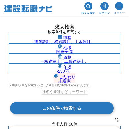
求人を探す
ログイン
メニュー
求人検索
検索条件を変更する
職種
建築設計、構造設計、土木設計、
地域
関東全域
資格
一級建築士、二級建築士、
2級建築施工管理技士/岡山県の求人検索結
年収
~299万、
果一覧
こだわり
未選択
未選択項目を設定すると､より詳細な条件検索が行えます｡
検索結果 50 件
この条件で検索する
現在の検索条件
該
当求人数
50
件