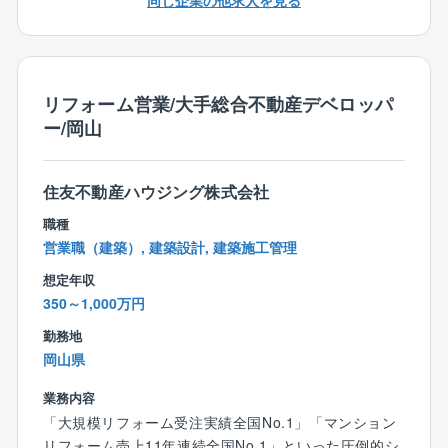
同じ企業の他求人を見る
確認し、工事の必要性を検討。
■実はこんな社風です
■その他上記に付随関連する業務全般
○会社の規模感から「細かいルールが多く、お堅い会社
だ」という印象を持たれることが多いとのことです
※平均残業時間20時間～30時間
リフォーム営業/大手総合不動産デベロッパ
が、実は社内はとても温かくてフランク。
※夜間、休日出勤は基本少なめですが、対応いただいた
ー/岡山
○社交的な社員が多く、事務所では雑談を交えながら仕
場合は振替休日を取得いただきます。
事を進めていく雰囲気です。
現場の判断を優先して仕事を進められる環境も整っ
【同ポジションで働く魅力】
住友不動産ハウジング株式会社
ており、多くの社員さんから「想像以上に、自分の思
■ご経験を活かして働き方改善可能！
職種
うように仕事ができる」という声があがっています。
年間休日129日、所定労働時間7.5時間、残業20～30時
営業職（建築）, 建築設計, 建築施工管理
○お子さまの人数に応じて支給される教育補助手当や、
間、フレックス制度導入等、プライベートと両立しな
家賃補助、住宅手当といった手厚い待遇も魅力のひと
がら業務に取り組むことができる環境が整っているの
想定年収
つ。
で長期的就業が可能です！
350～1,000万円
○大企業らしからぬ自由さと、大企業らしいサポート体
勤務地
制を併せ持った、社員が働きやすい会社です。
■安定基盤で安心して就業可能！
岡山県
業界トップの管理物件数を誇る大京グループ＆盤石の
オリックスグループ
業務内容
「大規模リフォーム受注実績全国No.1」「マンション
【事業基盤】
リフォーム売上11年連続全国No.1」といった圧倒的シ