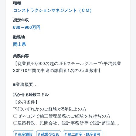
職種
ャリアアップが可能です！また、将来的には同社が開
コンストラクションマネジメント（ＣＭ）
発している商業施設やホテルの企画/開発等に携わって
いただける可能性もございます。
想定年収
デベロッパー側での幅広いキャリアの選択肢があり、
630～900万円
長期的なキャリア形成が可能です。
勤務地
岡山県
★WLBの充実
年間休日123日、残業20～30時間程度、時間休の使用
業務内容
が可能など、WLBも整えていただける環境です！
【従業員40,000名超のJFEスチールグループ/平均残業
20h/10年間で中途の離職者1名のみ/倉敷市】
【働き方】
■業務概要
〇土日祝日休みで年間休日は123日、残業はおおむね2
JFEスチール株式会社が運営する各地区製鉄所の建築
活かせる経験スキル
0~30時間程度です。自身で業務調整を行い、定時に帰
建設工事 （建屋、建造物等）について、オーナーであ
【必須条件】
宅することも可能です。
るJFEスチールの代行として工事監理業務をご担当頂
下記いずれかのご経験が5年以上の方
〇時間単位で有休が使える制度や有休を積み立てる制
きます。
〇ゼネコンで施工管理業務のご経験をお持ちの方
度、家族の看護休暇が有休と別に付与されているな
〇建築行政、民間会社、設計事務所等で設計監理業務
ど、家庭と仕事を両立できる制度が多数用意されてい
【業務詳細】
のご経験をお持ちの方
ます。
〇施主（JFEスチール）側からの要求を整理し、設計
# 生産施設
# 残業少なめ
# 第二新卒・既卒者可