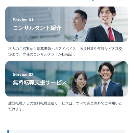
繁忙期でも多い人で40時間程度です。有給消化率も高
く、年に13日以上は有給消化をしています。
◎定着率90％以上
Service 01
直近10年で採用した中途採用社員のうち、離職者は1名
コンサルタント紹介
のみ！
社員間のコミュニケーションも円滑で、長く働きやす
い職場環境です。
◎世界に誇る鉄鋼メーカーグループ
求人のご提案から応募書類へのアドバイス、面接対策や年収など各種交
渉まで、専任のコンサルタントが転職活...
連結従業員40,000名超、資本金2000億円超のJFEスチ
ールグループ。
安定した経営基盤がございます。
Service 02
◎自治体の方の入社実績多数！ 発注者側の経験を活か
無料転職支援サービス
して、ご活躍中の方が多数いらっしゃいます。
社員の心身の健康を企業成長の基盤と捉え、「健康経
営」にも積極的に取り組んでおり、2025年度には健康
建設転職ナビの無料転職支援サービスは、すべて完全無料でご利用いた
だけます。
経営優良法人（中小規模優良法人部門）ネクストブラ
イト1000に認定され、全社的な取り組みとして社員の
健康を大切にしている企業です。