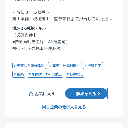
＜お任せする仕事＞
施工準備～現場施工～監督業務まで担当していただき
ます。
活かせる経験スキル
1人あたり、6案件程を担当。1案件あたり平均3カ月～
【必須条件】
4カ月程です。
■普通自動車免許（AT限定可）
■何かしらの施工管理経験
☆時間と年収の両方手に入れたいあなたへ
同社はムリなく働ける環境を徹底整備しています。
【歓迎条件】
実際に同社の施工管理職の月平均残業時間は20時間程
# 充実した研修体制
# 充実した福利厚生
# 戸建住宅
■2級建築施工管理技士以上の資格をお持ちの方
度。
■木造住宅の施工管理のご経験をお持ちの方
# 新築
# 年間休日120日以上
# 転勤なし
その理由は個人の頑張り頼みではなく、会社全体で
「残業をしない」を徹底しているからです。
お気に入り
詳細を見る
＼働きやすい理由／
◆現場に縛られない働き方を実現
同じ企業の他求人を見る
現場への移動や張り付きで時間を浪費することはもう
ありません。
DX化で業務を効率化！現場支援アプリ『ANDPAD』を