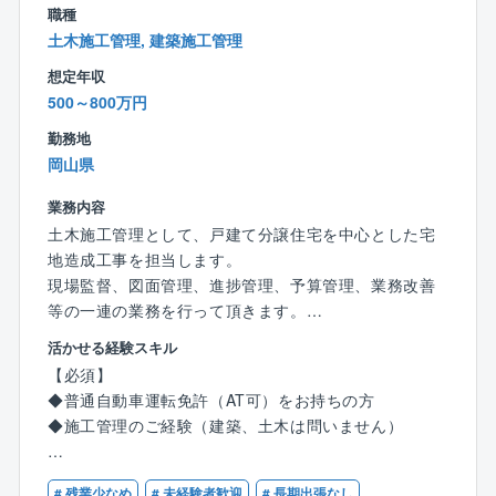
職種
＜勤務地＞
土木施工管理, 建築施工管理
岡山県には下記2つの製鉄所がございます。
想定年収
倉敷事業所：岡山県倉敷市水島川崎通1丁目
500～800万円
福山事業所：岡山県笠岡市鋼管町8番地
※ご希望も踏まえて配属いたします。
勤務地
岡山県
【同社の魅力】
◎世界に誇る鉄鋼メーカーグループ！盤石な経営基盤
業務内容
世界有数の大手鉄鋼メーカー、JFEスチールが親会社
土木施工管理として、戸建て分譲住宅を中心とした宅
となっており、創業以来黒字、無借金経営を維持して
地造成工事を担当します。
おります。
現場監督、図面管理、進捗管理、予算管理、業務改善
等の一連の業務を行って頂きます。
◎JFEグループ唯一の総合建設会社
活かせる経験スキル
グループの製鉄所の保全事業だけでなく、大型物流倉
【具体的な業務】
【必須】
庫を中心にJFEグループ外からの工事受注が大幅に増
◆住宅建設前に、営業が仕入れた土地に水道管が通っ
◆普通自動車運転免許（AT可）をお持ちの方
加し業績を伸ばしております。
ているかなどの調査をして頂きます。
◆施工管理のご経験（建築、土木は問いません）
◆調査した情報を基に施工図面の作成から見積もり、
◎充実した福利厚生
工事の発注を行って頂きます。
【歓迎】
JFEスチールと同等の手厚い福利厚生がございます。
◆その他、地盤の調査や各作業工程の管理などを行っ
# 残業少なめ
# 未経験者歓迎
# 長期出張なし