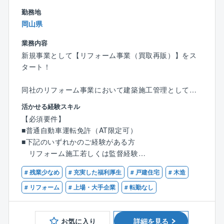
勤務地
岡山県
業務内容
新規事業として【リフォーム事業（買取再販）】をス
タート！
同社のリフォーム事業において建築施工管理として、
戸建て住宅のリフォームを中心とした工事を担当しま
活かせる経験スキル
す。
【必須要件】
→現場監督・図面管理・進捗管理・予算管理・業務改
■普通自動車運転免許（AT限定可）
善等の一連の業務を行って頂きます。
■下記のいずれかのご経験がある方
リフォーム施工若しくは監督経験
【具体的な業務】
新築戸建施工若しくは監督経験
住宅建設前に職人さんに資材を手配したり建設現場で
# 残業少なめ
# 充実した福利厚生
# 戸建住宅
# 木造
安全確認やスケジュール管理をするお仕事です。
【歓迎条件】
# リフォーム
# 上場・大手企業
# 転勤なし
現場で手を動かす仕事ではなく、滞りなく順調に作業
■宅建士（宅地建物取引士）をお持ちの方
が進んでいるか、品質と安全を保てているか管理をす
■建築士をお持ちの方
るお仕事です。
お気に入り
詳細を見る
■施工管理技士をお持ちの方