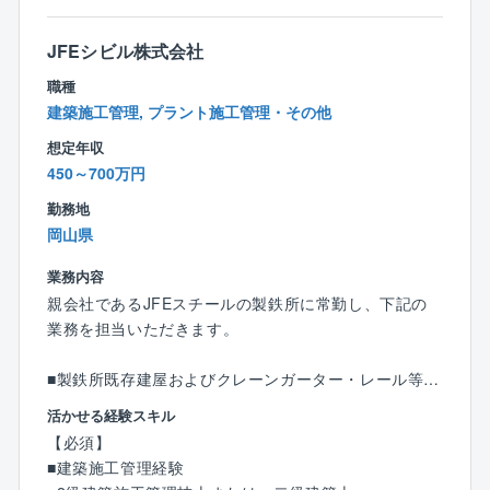
頂きます。
※派遣給付、帰宅旅費（毎月１回分 ※支給要件あり）な
JFEシビル株式会社
どの支給も充実しています。単身赴任になった場合
職種
も、派遣先の家賃は全て支給するため、二重に生活費
建築施工管理, プラント施工管理・その他
が発生しないようにしております。
想定年収
・転勤は原則発生しません。
450～700万円
【魅力ポイント】
勤務地
「クラレ」ブランドと、クラレ本体で長年培った設
岡山県
計・施工・安全管理のノウハウを基盤に、プラントの
設計～建設・施工管理までプロジェクトチームで一貫
業務内容
して対応しますので、上流から下流まで携わりなが
親会社であるJFEスチールの製鉄所に常勤し、下記の
ら、同社が長年培ったプラントに関するノウハウを学
業務を担当いただきます。
ぶことをできます。
■製鉄所既存建屋およびクレーンガーター・レール等の
クラレエンジニアリング株式会社：
保全業務：顧客であるJFEスチールと協力し、保全計
活かせる経験スキル
1977年に株式会社クラレの100％子会社として設立さ
画提案から工事管理までを行う
【必須】
れ、現在、ユーザー系エンジニアリング会社として、
■製鉄所内の新規建設工事の施工管理業務
■建築施工管理経験
ケミカル、医薬、化粧品、食品、香料、半導体関連素
■JFEグループ各社・周辺企業等の新規建設・補修工事