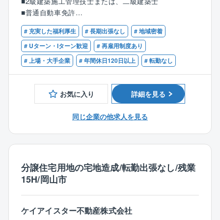
■2級建築施工管理技士または、二級建築士
材など、多岐に渡り社内外の国内工場プラント建設を
の施工管理業務
■普通自動車免許
行ってまいりました。“お客さまの立場に立った”最適な
ソリューションの提案、基本構想を熟考し、詳細設
※機械設備のメンテナンス等ではなく、鋼構造物が中心
# 充実した福利厚生
# 長期出張なし
# 地域密着
【歓迎】
計・建設・試運転までの品質の高い、また安全で合理
となります。
■1級建築施工管理技士または、一級建築士
# Uターン・Iターン歓迎
# 再雇用制度あり
的な工場建設を進め、お客様と社会に信頼されるエン
また工事内容により、夜勤、土日祝日勤務の可能性が
# 上場・大手企業
# 年間休日120日以上
# 転勤なし
ジニアリング会社を目指しています。
あります。
※土木分野（道路、港湾、線路、埋設配管）等の保全・
建設工事のポジションは別途ございます。
お気に入り
詳細を見る
＜就業環境について＞
同じ企業の他求人を見る
夜間工事も現状月1回程度で、事前に計画を決めて行っ
ています。
なお、年末・年始、お盆もお休みになるので、非常に
安定した就業環境です。
【同求人の魅力ポイント】
分譲住宅用地の宅地造成/転勤出張なし/残業
〇年収を下げずに地方で働きたい。Uターンしたい方に
15H/岡山市
おすすめです。
〇案件の大半がJFEスチールからの発注になりますの
で、長く関係を築くことができます。
ケイアイスター不動産株式会社