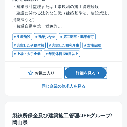
ニアリング株式会社への出向となります。
・建築設計監理または工事現場の施工管理経験
・建設に関わる法的な知識（建築基準法、建設業法、
【主な業務】
消防法など）
・クラレグループ内外企業のプラント建設を受注（建
・普通自動車第一種免許
築部門の業務担当）
・建設エリアのレイアウト、建築物の設計・施工
# 生産施設
# 残業少なめ
# 第二新卒・既卒者可
【なお可（WANT)】
・二級建築士
# 充実した研修体制
# 充実した福利厚生
# 女性活躍
一級建築士事務所および建設業者として、設計から竣
・一級建築士（数年後での取得は必須）、一級建築施
# 上場・大手企業
# 年間休日120日以上
工引き渡しに至るまでを一貫体制で行っており、自分
工管理技士（可能であれば）
が手掛けたものがお客様に提供できるというのが本ポ
・語学 英語能力初級以上（目安：TOEICスコア600
ジションの魅力です。
以上）
お気に入り
詳細を見る
ご入社後は、建築部の管理職を補佐する立場を担い、
同じ企業の他求人を見る
近い将来、建築業務の計画検討と実効管理、部員の管
理監督対応業務をお願いしたいと考えています。
【働き方】
・岡山で設計業務を行い、施工時には現場へ出張し、
製鉄所保全及び建築施工管理/JFEグループ/
監理業務を行って頂きます。
岡山県
・社外案件では、県内外で数日～1年以上の派遣に従事