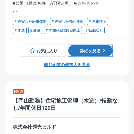
＼検査職のポイント／
■普通自動車免許（AT限定可）をお持ちの方
※分業体制のため、設計業務のみに集中できます！
★力仕事も急な呼び出しもほとんどなし
★体力的に無理なく働ける仕事！
【優遇条件】
1人あたりの案件数は10件～15件程を担当。
# 充実した研修体制
# 充実した福利厚生
# 戸建住宅
★検査写真格納アプリを活用で効率的
■CADオペレーターのご経験
お客様のご要望をもとに、住宅のコンセプトを決定。
■建築設計のご経験
# 木造
# 新築
# 年間休日120日以上
# 転勤なし
見た目の美しさや機能性などを考慮しながら、外観内
業務量もコントロールしているため残業もほぼなく
■設計事務所でのご経験
装設計・図面作成・確認申請等を行います。
プライベートの時間を大切にできます。
■建設業者・工務店・インテリア業界でのご経験
お気に入り
詳細を見る
＜入社後の流れ＞
入社後は、3カ月～半年間のOJT研修を通じて業務を習
同じ企業の他求人を見る
得できます。
・座学研修
∟CADの使い方や打ち合わせ時のポイントを学びま
す。
NEW
・先輩社員との同行
【岡山勤務】住宅施工管理（木造）/転勤な
∟まずは図面のトレースなど簡単な業務からスター
し/年間休日120日
ト。
・独り立ちまでのサポート
∟未経験者でも約1年で独り立ちが可能。
株式会社秀光ビルド
経験者にはスキルに応じた業務をお任せします。