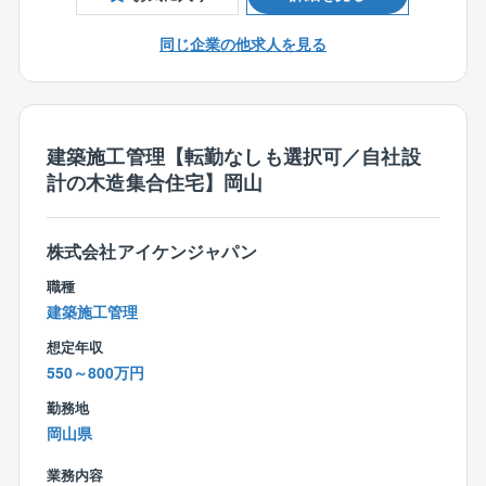
自分が手掛けた住宅が無事リフォーム完了した時の達
■マネジメント経験をお持ちの方
成感は格別です。
同じ企業の他求人を見る
【施工内容】
LDK/居室/玄関/トイレ/キッチン/浴室/洗面所/窓
シャッター/屋根/外装/フルリフォームまで！
建築施工管理【転勤なしも選択可／自社設
計の木造集合住宅】岡山
■同社の強み：
○品質は高めてコストダウン！！
スケールメリットを活かした『高品質』だけど『低価
株式会社アイケンジャパン
格』なリフォームを実現！
○年間7100棟（※2022年度実績）の新築実績。東証プ
職種
ライム市場上場のグループ会社ならではの、安心の施
建築施工管理
工・サービス。
想定年収
550～800万円
■同社の魅力：
○プライム市場上場企業で、現在も業績は右肩上がり！
勤務地
同社が目指している住宅供給数日本No.1に向け、順調
岡山県
に推移しております。
業務内容
あと6年で住宅供給数No.1が見えています。