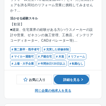
株式会社大京のグループ会社であり、分譲マンション
ェアを誇る同社のリフォーム営業に挑戦してみません
（サーパスマンション）の管理を中心とした建物の維
か？
持管理業を全国で展開しており、毎年管理戸数受注実
活かせる経験スキル
績を着実に伸ばしています。
⼀棟まるごとの⼤規模リフォームの建物診断、提案、
【歓迎】
設計、施⼯管理、引き渡しまで全⼯程を担当します。
【事業概要】
■建築、住宅業界の経験がある⽅(ハウスメーカーの設
グループで展開する「サーパスマンション」をはじ
計や営業、ゼネコンの施⼯管理、⼯務店、インテリア
■具体的な業務：
め、分譲マンションやビル等の管理/修繕維持業務を通
コーディネーター、CADオペレーター等)
お問合せ→現地調査→耐震診断→プラン作成提案→金
してマンションにお住まいの方々の快適な暮らしを守
（営業経験はなくとも設計や施⼯管理経験のある⽅が
額提示→契約→工事担当者との連携→引渡しの一連の
# 第二新卒・既卒者可
# 充実した研修体制
り、資産価値を維持し続ける事業に取り組んでいま
多数活躍いただいています)
流れを対応します！
す。
■不動産業界のご経験(賃貸仲介売買や分譲マンション
# マイカー通勤可
# 戸建住宅
# 木造
# リフォーム
販売等)
# 上場・大手企業
# 年間休日120日以上
# 転勤なし
■ポジションの魅力：
■接客や営業など、人と接し数字を追いかける経験のあ
＼業界でも珍しい一貫体制！総合的なスキルが身につ
る⽅
く！／
■実務経験はなくとも建築系の学科で学ばれた⽅(職業
お気に入り
詳細を見る
お客様に寄り添う営業を第一に大切にしています。
訓練校等も可)
お客様がどういうご希望や経緯があって決められたの
同じ企業の他求人を見る
か、把握し一貫した対応ができるような体制をとって
います。
また一貫して対応することで工事の知識がより深く身