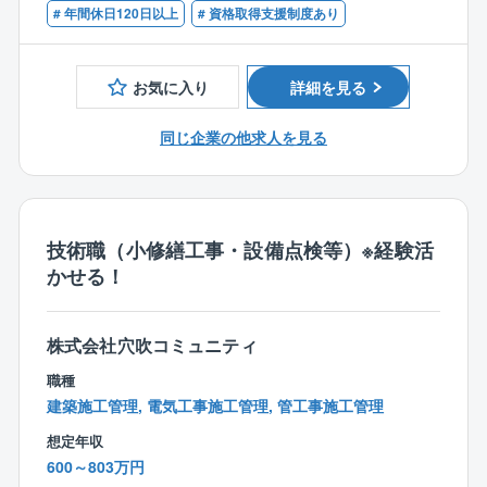
・1級土木施工管理技士
# 年間休日120日以上
# 資格取得支援制度あり
・エンジニアリング
・1級電気施工管理技士
⇒定期的な大規模修繕工事、改良工事、新設工事な
・1級計装士
ど。
・溶接施工管理技術者（1級/2級）
お気に入り
詳細を見る
多様な改造・建設プロジェクトに事業化の検討段階
・保全技能士（機械）等
から参画し、設計、施工、試運転まで一貫して行いま
同じ企業の他求人を見る
す。
・メンテナンス
⇒日常的な補修工事
技術職（小修繕工事・設備点検等）※経験活
■出張について
かせる！
○可能性としてはありますが短期間の対応！
⇒大型工事の応援のために、全国事業所へ出張する
場合があります。
株式会社穴吹コミュニティ
（年2回程度、1回につき数日～2か月程度行くケース
職種
があります）
建築施工管理, 電気工事施工管理, 管工事施工管理
想定年収
■就業環境：
600～803万円
【入社3年後の新卒定着率】94.0%