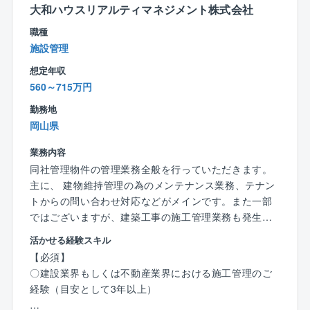
【教育環境】
大和ハウスリアルティマネジメント株式会社
■同社では、人こそ財産であるという考えのもと、社員
職種
ひとりひとりのスキルアップを手厚くサポートしてお
施設管理
り、学ぶことのできる技術フィールドが広大にありま
想定年収
す。
560～715万円
■社内技術研修、社長主催の勉強会なども積極的に行
い、新人からベテランまで、勤続年数に関わらず常に
勤務地
最新の技術情報、スキルの獲得に努め、常に技術者と
岡山県
しての向上を目指しています。また、業務に関わる資
格取得も推奨しており、資格取得に必要な費用は会社
業務内容
が負担し、資格取得後は毎月資格手当を支給していま
同社管理物件の管理業務全般を行っていただきます。
す。総合建設業として、建築、土木、プラント施設ま
主に、 建物維持管理の為のメンテナンス業務、テナン
で幅広く手がける当社だからこその環境です。
トからの問い合わせ対応などがメインです。また一部
ではございますが、建築工事の施工管理業務も発生す
【同社の特徴】
る可能性がございます。
活かせる経験スキル
■1917年の創業以来、地元岡山の発展とともに、着実
【必須】
に成長をし続けてきた同社は、2017年に創業100周年
〇建設業界もしくは不動産業界における施工管理のご
を迎えた総合建設業会社です。同社は、「全社員の物
【具体的には】
経験（目安として3年以上）
心両面の幸福を追求するとともに、正しい考え方と確
〇施工管理：関係各所への対応(調整/指示/交渉等)、品