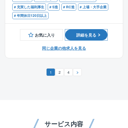
方針や施工方法、 更には工事費用の検討を含めた基本
【歓迎条件】
# 充実した福利厚生
# S造
# RC造
# 上場・大手企業
【身につくスキル／キャリアステップ】
計画の実施
〇生産工場やプラントの建築に係る実務経験
〇施設管理として力をつけていただいた後には、BM業
# 年間休日120日以上
〇ゼネコン等への 発注計画の策定やスケジュール管理/
〇重量鉄骨造の係る実務経験
務や同社が開発している商業施設やホテルの企画/開発
設計監理、仕様書作成、 施工計画審査などの着工準備
〇確認申請などのご経験、建築法関連の知識をお持ち
等に携わっていただきます。デベロッパー側での幅広
〇着工後の施工監理業務 等
の方
いキャリアの選択肢があり、長期的なキャリア形成が
お気に入り
詳細を見る
○一級建築士をお持ちの方
可能です。
【案件】
〇建築／電気／空調／衛生設備など、商業施設の構造
同じ企業の他求人を見る
JFEスチールの案件がメイン。一部、グループ企業案
や設備、施設管理に関する幅広いスキルを習得できま
件も担当いたします。
す。施設の維持管理は施設の持続に必ず必要な仕事と
なり、絶対になくならない仕事であり、市場価値が高
■配属先情報
1
2
4
い業務であるといえます。
建築工事担当にて配属いたします。
将来的には、設計へのキャリアチェンジも可能です。
■同社の特徴
◎平均残業20h！
平均残業時間は20h程度。
残業時間は常にモニタリン グされており、会社として
月45時間の残業が3ヶ月以上続く事を撲滅しています。
サービス内容