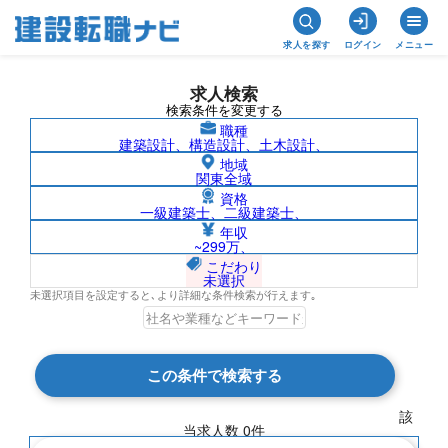
求人を探す
ログイン
メニュー
求人検索
検索条件を変更する
職種
建築設計、構造設計、土木設計、
地域
関東全域
資格
一級建築士、二級建築士、
新潟県/株式会社北陸電気工事の求人検索
年収
~299万、
結果一覧
こだわり
未選択
未選択項目を設定すると､より詳細な条件検索が行えます｡
検索結果 0 件
この条件で検索する
現在の検索条件
該
当求人数
0
件