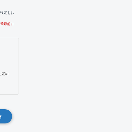
う設定をお
。登録前に
を定め
信