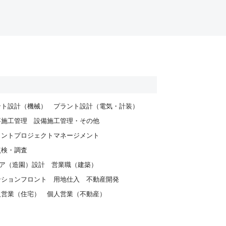
ント設計（機械）
プラント設計（電気・計装）
事施工管理
設備施工管理・その他
ラントプロジェクトマネージメント
ども含
点検・調査
者の興
ア（造園）設計
営業職（建築）
ンケー
ンションフロント
用地仕入
不動産開発
人営業（住宅）
個人営業（不動産）
者へ提