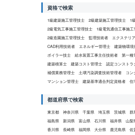
供する
資格で検索
※各種
弊社サ
1級建築施工管理技士
2級建築施工管理技士
1
社され
2級電気工事施工管理技士
1級電気通信工事施工
かにつ
せくだ
2級造園施工管理技士
監理技術者
エクステリ
<提供
CAD利用技術者
エネルギー管理士
建築物環境
・ダイ
・他の
ボイラー技士
給水装置工事主任技術者
第一種
<提供
建築積算士
建築コスト管理士
認定コンストラ
当該サ
補償業務管理士
土壌汚染調査技術管理者
コン
<提供
労働条
マンション管理士
建築基準適合判定資格者
住
る事柄
<提供
当該サ
都道府県で検索
ム経由
◆ 委
東京都
神奈川県
千葉県
埼玉県
茨城県
群
当社で
福島県
新潟県
富山県
石川県
福井県
山梨
どを目
香川県
長崎県
福岡県
大分県
鹿児島県
佐
◆ 開