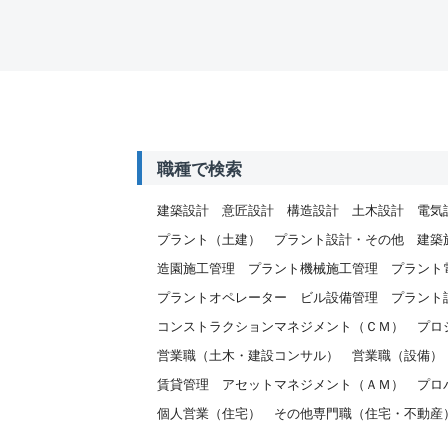
職種で検索
【2】
建築設計
意匠設計
構造設計
土木設計
電気
【3】
プラント（土建）
プラント設計・その他
建築
【4】
造園施工管理
プラント機械施工管理
プラント
【5】
む）の
プラントオペレーター
ビル設備管理
プラント
【6】
コンストラクションマネジメント（ＣＭ）
プロ
味・関
営業職（土木・建設コンサル）
営業職（設備）
ト調査
【7】
賃貸管理
アセットマネジメント（ＡＭ）
プロ
【8】
個人営業（住宅）
その他専門職（住宅・不動産
◆ 提
ご提出