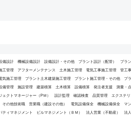
断資料の提出）
選考に至った際の、日時設定のご連絡、面接対策・詳細に関するご連絡や合否結
果の通知のご連絡
取引先企業・提携企業(提携求人サイト運営会社）との入社決定・契約締結に関
する連絡業務
ご入社決定の場合、入社前後にかかわるフォロー対応のためのご連絡
サービス満足度・ご意見などをうかがうアンケートの送信（メール・ショートメ
ール）や
アンケート集計結果の分析業務（サービス改善・向上ポイントを把握するための
の集計・統計が目的）
転職支援に関する新たなサービスのご案内
設備設計
機械設備設計
設備設計・その他
プラント設計（配管）
プラ
緊急事態が発生した際のご連絡
施工管理
アフターメンテナンス
土木施工管理
電気工事施工管理
管工
法令に基づく対応(関連法規に基づくご転職後の在籍確認を含む)
電気施工管理
プラント土木建築施工管理
プラント施工管理・その他
プ
当社に希望されたサービス（各種証明書の発行・福利厚生・プレゼント等の発送な
提供
設備管理
施設管理
建築積算
土木積算
設備積算
発注者支援
測量・
取得した閲覧・登録・応募履歴等の情報を分析し、サービスの改善や開発、ご登録
ジェクトマネージャー（PＭ）
設計監理
確認検査
品質管理
エクステリ
心に応じたサービス・求人情報のご案内、広告配信などのマーケティング活動やア
その他技術職
営業職（建設その他）
電気設備保全
機械設備保全
マ
弊社もしくは弊社グループ会社の開催する研修・セミナー等に関するご案内
パティマネジメント
ビルマネジメント（ＢＭ）
法人営業（不動産）
法
お預かりした個人情報の修正および更新
）
供について
いただいた個人情報は、法令に基づく場合や、以下を除き、ご本人の同意なく第三