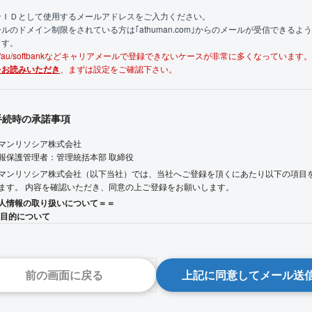
ンＩＤとして使用するメールアドレスをご入力ください。
ルのドメイン制限をされている方は｢athuman.com｣からのメールが受信できるよ
ます。
mo/au/softbankなどキャリアメールで登録できないケースが非常に多くなっています
をお読みいただき
、まずは設定をご確認下さい。
手続時の承諾事項
マンリソシア株式会社
報保護管理者：管理統括本部 取締役
マンリソシア株式会社（以下当社）では、当社へご登録を頂くにあたり以下の項目
ます。 内容を確認いただき、同意の上ご登録をお願いします。
人情報の取り扱いについて＝＝
用目的について
いただいた個人情報は、以下の目的のために利用します。
人材紹介サービス提供にあたって、以下に関する業務での利用
キャリアカウンセリングやその他ご相談に関する面談の日時設定に関するご連絡
前の画面に戻る
上記に同意してメール送
最適な求人情報のご案内・ご説明に関するご連絡
各種問合せ・相談に対するご連絡
取引先企業（求人企業）への推薦対応（履歴書・職務経歴書・推薦状など選考判