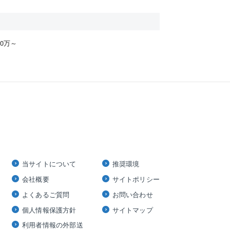
は削
等」と
下記の
00万～
い場合
広告の
端末識別
す。
情報の
までご
当サイトについて
推奨環境
会社概要
サイトポリシー
ではござ
よくあるご質問
お問い合わせ
個人情報保護方針
サイトマップ
利用者情報の外部送