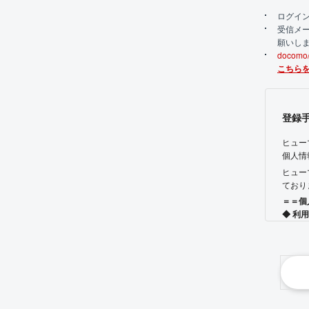
ログイ
受信メー
願いし
doco
こちら
登録
ヒュー
個人情
ヒュー
ており
＝＝個
◆ 利
ご提出
【1】