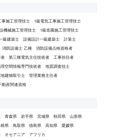
経由して
・ご入
工事施工管理技士
1級電気工事施工管理技士
るかどう
建設機械施工管理技士
1級造園施工管理技士
い合わ
一級建築士
設備設計一級建築士
計装士
消防設備士 乙種
消防設備点検資格者
術者
第三種電気主任技術者
工事担任者
地理空間情報専門技術者
地質調査技士
宅地建物取引士
管理業務主任者
指示す
不動産関連資格
システ
道
青森県
岩手県
宮城県
秋田県
山形県
改修な
島根県
鳥取県
徳島県
高知県
愛媛県
米
オセアニア
アフリカ