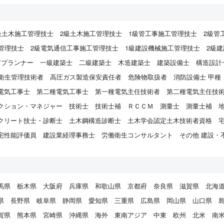
ことはございません。
ダイレクトリクルーティングサービスを通じて転職活動をされた場合など他媒体を
ービスを利用された方や、 他媒体を並行してご利用されていた方で、転職先が決定
級土木施工管理技士
2級土木施工管理技士
1級管工事施工管理技士
2級管
た場合、 次のとおり個人情報を第三者に開示する場合があります。 なお、該当す
管理技士
2級電気通信工事施工管理技士
1級建設機械施工管理技士
2級
いては、ご利用のサービスの利用規約等にてご確認いただくか、弊社担当者にお問
さい。
アプランナー
一級建築士
二級建築士
木造建築士
建築設備士
構造設計
先>
衛生管理技術者
高圧ガス製造保安責任者
危険物取扱者
消防設備士 甲種
レクトリクルーティングサービスを経由した場合、そのサービス事業者
人材紹介エージェントを並行利用した場合、そのサービス事業者
電気工事士
第二種電気工事士
第一種電気主任技術者
第二種電気主任技
する目的>
クション・マネジャー
技術士
技術士補
ＲＣＣＭ
測量士
測量士補
ービス事業者と当社との契約に基づく義務を履行するため
クリート技士・診断士
土木鋼構造診断士
土木学会認定土木技術者資格
する情報>
件通知の内容または当社におけるご本人との対応履歴のうち当該サービス事業者の
宅性能評価員
建設業経理事務士
労働衛生コンサルタント
その他 建設・
する手段>
ービス事業者の指示する方法（任意の場合には暗号化等によって秘匿化したウェブ
または電子メールのいずれか）
託について
馬県
栃木県
大阪府
兵庫県
和歌山県
京都府
奈良県
滋賀県
北海
定める個人情報保護の水準を満たした委託先に、郵送物の発送、システムの保守・
県
長野県
岐阜県
静岡県
愛知県
三重県
広島県
岡山県
山口県
的として個人情報を委託する場合があります。
賀県
熊本県
宮崎県
沖縄県
海外
東南アジア
中東
欧州
北米
南
示等の手続きについて