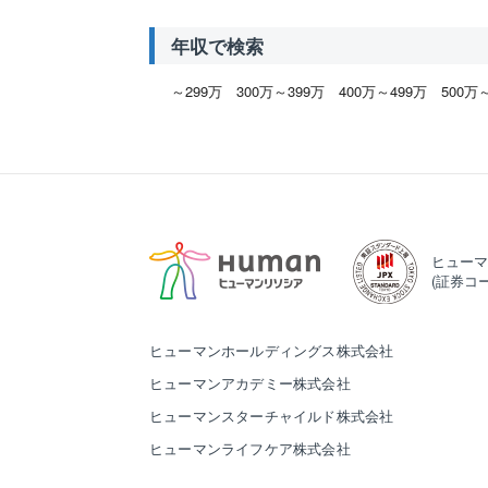
ご登録
除、利
年収で検索
いう。
窓口ま
◆ 個
～299万
300万～399万
400万～499万
500万
個人情
は仕事
◆ 利
当社で
表示、
子を利
外部事
ヒューマ
利用目
https:/
(証券コー
◆ 個
当社の
連絡い
ヒューマンホールディングス株式会社
［個人
ヒューマンアカデミー株式会社
※こち
いませ
ヒューマンスターチャイルド株式会社
ヒュー
ヒューマンライフケア株式会社
電話：01
E-mai