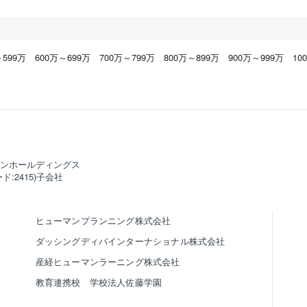
いただきました個人情報に関して、利用目的の通知、開示、内容の訂正、追加また
用の停止、消去、第三者への提供の停止及び第三者提供の記録の開示（以下「開示
）のご請求を受付いたします。 開示等のご請求の具体的な手続きにつきましては、
でお問い合わせください。
人情報を与える事の任意性及び当該情報を与えなかった場合に生じる結果について
～599万
600万～699万
700万～799万
800万～899万
900万～999万
10
報の提出はあくまで任意のものですが、記載間違いや正しい情報を提出いただけな
のご案内・ご連絡等ができない場合がありますので、ご注意ください。
用者情報の外部送信について
は、お客様のウェブ体験の向上や、お客様ごとにパーソナライズしたコンテンツ・
 アクセス解析による当社ウェブサイトの改善のために、クッキー（Cookie）等の
用して、 お客様に関する情報（利用者情報）を収集し、外部事業者に送信していま
業者の名称・サービス名、外部事業者に送信される利用者情報の内容、送信される
ンホールディングス
的については、 以下URLより詳細をご確認いただき、設定ください。
/kensetsutenshokunavi.jp/c/transmission/
ド:2415)子会社
人情報の取扱いに関するご相談・苦情について
個人情報の取扱いに関するご相談や苦情等のお問い合わせについては、下記の窓口
ただきますよう、お願い申し上げます。
ヒューマンプランニング株式会社
情報の取扱いについてのお問い合わせ先］
ダッシングディバインターナショナル株式会社
らは「個人情報」に関する問合せ先です。登録・応募およびWEBに関する問合せ先
ん。
産経ヒューマンラーニング株式会社
マンリソシア株式会社 お客様相談窓口
教育連携校 学校法人佐藤学園
20-03-7837
l：soudan@athuman.com