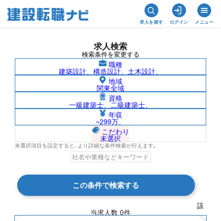
求人を探す
ログイン
メニュー
求人検索
検索条件を変更する
職種
建築設計、構造設計、土木設計、
地域
関東全域
資格
一級建築士、二級建築士、
岡山県/株式会社北陸電気工事の求人検索
年収
~299万、
結果一覧
こだわり
未選択
未選択項目を設定すると､より詳細な条件検索が行えます｡
検索結果 0 件
この条件で検索する
現在の検索条件
該
当求人数
0
件