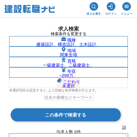
求人を探す
ログイン
メニュー
求人検索
検索条件を変更する
職種
建築設計、構造設計、土木設計、
地域
関東全域
資格
一級建築士、二級建築士、
鹿児島県/株式会社北陸電気工事の求人検
年収
~299万、
索結果一覧
こだわり
未選択
未選択項目を設定すると､より詳細な条件検索が行えます｡
検索結果 0 件
この条件で検索する
現在の検索条件
該
当求人数
0
件