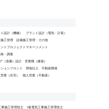
ント設計（機械）
プラント設計（電気・計装）
事施工管理
設備施工管理・その他
ラントプロジェクトマネージメント
点検・調査
ア（造園）設計
営業職（建築）
ンションフロント
用地仕入
不動産開発
人営業（住宅）
個人営業（不動産）
工事施工管理技士
1級電気工事施工管理技士