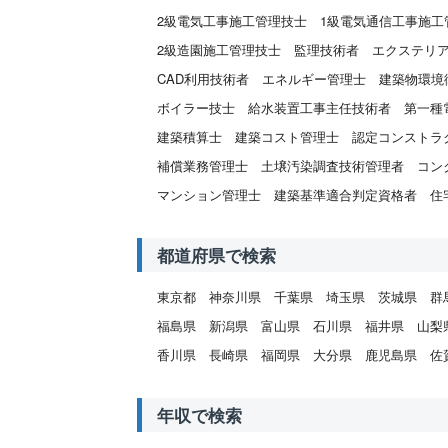
2級電気工事施工管理技士
1級電気通信工事施工
2級造園施工管理技士
監理技術者
エクステリ
CAD利用技術者
エネルギー管理士
建築物環境
ボイラー技士
給水装置工事主任技術者
第一種
建築積算士
建築コスト管理士
認定コンストラ
補償業務管理士
土壌汚染調査技術管理者
コン
マンション管理士
建築基準適合判定資格者
住
都道府県で検索
東京都
神奈川県
千葉県
埼玉県
茨城県
群
福島県
新潟県
富山県
石川県
福井県
山梨
香川県
長崎県
福岡県
大分県
鹿児島県
佐
年収で検索