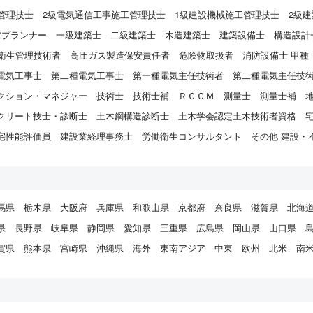
管理技士
2級電気通信工事施工管理技士
1級建設機械施工管理技士
2級
アプランナー
一級建築士
二級建築士
木造建築士
建築設備士
構造設計
衛生管理技術者
高圧ガス製造保安責任者
危険物取扱者
消防設備士 甲種
電気工事士
第二種電気工事士
第一種電気主任技術者
第二種電気主任技
クション・マネジャー
技術士
技術士補
ＲＣＣＭ
測量士
測量士補
クリート技士・診断士
土木鋼構造診断士
土木学会認定土木技術者資格
宅性能評価員
建設業経理事務士
労働衛生コンサルタント
その他 建設・
馬県
栃木県
大阪府
兵庫県
和歌山県
京都府
奈良県
滋賀県
北海
県
長野県
岐阜県
静岡県
愛知県
三重県
広島県
岡山県
山口県
賀県
熊本県
宮崎県
沖縄県
海外
東南アジア
中東
欧州
北米
南