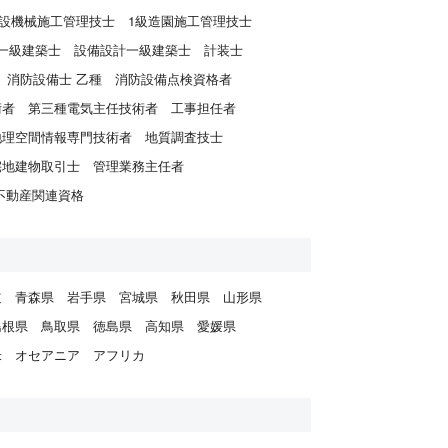
建設機械施工管理技士
1級造園施工管理技士
一級建築士
設備設計一級建築士
計装士
消防設備士 乙種
消防設備点検資格者
術者
第三種電気主任技術者
工事担任者
地理空間情報専門技術者
地質調査技士
宅地建物取引士
管理業務主任者
不動産関連資格
道
青森県
岩手県
宮城県
秋田県
山形県
島根県
鳥取県
徳島県
高知県
愛媛県
米
オセアニア
アフリカ