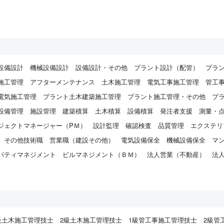
設備設計
機械設備設計
設備設計・その他
プラント設計（配管）
プラ
施工管理
アフターメンテナンス
土木施工管理
電気工事施工管理
管工
電気施工管理
プラント土木建築施工管理
プラント施工管理・その他
プ
設備管理
施設管理
建築積算
土木積算
設備積算
発注者支援
測量・
ジェクトマネージャー（PＭ）
設計監理
確認検査
品質管理
エクステリ
その他技術職
営業職（建設その他）
電気設備保全
機械設備保全
マ
パティマネジメント
ビルマネジメント（ＢＭ）
法人営業（不動産）
法
）
級土木施工管理技士
2級土木施工管理技士
1級管工事施工管理技士
2級管