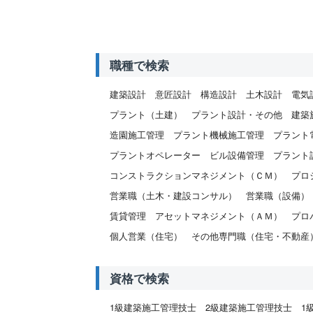
職種で検索
建築設計
意匠設計
構造設計
土木設計
電気
プラント（土建）
プラント設計・その他
建築
造園施工管理
プラント機械施工管理
プラント
プラントオペレーター
ビル設備管理
プラント
コンストラクションマネジメント（ＣＭ）
プロ
営業職（土木・建設コンサル）
営業職（設備）
賃貸管理
アセットマネジメント（ＡＭ）
プロ
個人営業（住宅）
その他専門職（住宅・不動産
資格で検索
1級建築施工管理技士
2級建築施工管理技士
1