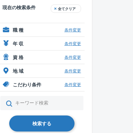
現在の検索条件
全てクリア
職 種
条件変更
年 収
条件変更
資 格
条件変更
地 域
条件変更
こだわり条件
条件変更
検索する