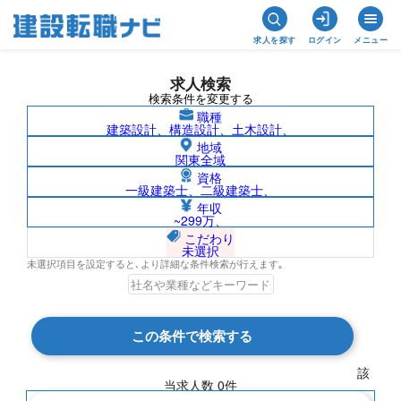
求人を探す
ログイン
メニュー
求人検索
検索条件を変更する
職種
建築設計、構造設計、土木設計、
地域
関東全域
資格
一級建築士、二級建築士、
富山県/星光ビル管理株式会社の求人検索
年収
~299万、
結果一覧
こだわり
未選択
未選択項目を設定すると､より詳細な条件検索が行えます｡
検索結果 0 件
この条件で検索する
現在の検索条件
該
当求人数
0
件