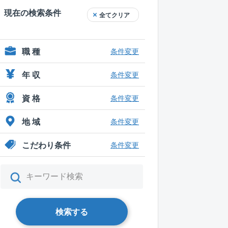
現在の検索条件
全てクリア
職 種
条件変更
年 収
条件変更
資 格
条件変更
地 域
条件変更
こだわり条件
条件変更
検索する