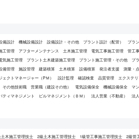
設備設計
機械設備設計
設備設計・その他
プラント設計（配管）
プラ
施工管理
アフターメンテナンス
土木施工管理
電気工事施工管理
管工
電気施工管理
プラント土木建築施工管理
プラント施工管理・その他
プ
設備管理
施設管理
建築積算
土木積算
設備積算
発注者支援
測量・
ジェクトマネージャー（PＭ）
設計監理
確認検査
品質管理
エクステリ
その他技術職
営業職（建設その他）
電気設備保全
機械設備保全
マ
パティマネジメント
ビルマネジメント（ＢＭ）
法人営業（不動産）
法
）
級土木施工管理技士
2級土木施工管理技士
1級管工事施工管理技士
2級管