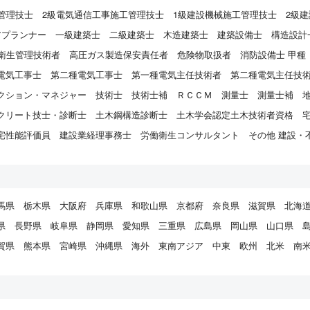
管理技士
2級電気通信工事施工管理技士
1級建設機械施工管理技士
2級
アプランナー
一級建築士
二級建築士
木造建築士
建築設備士
構造設計
衛生管理技術者
高圧ガス製造保安責任者
危険物取扱者
消防設備士 甲種
電気工事士
第二種電気工事士
第一種電気主任技術者
第二種電気主任技
クション・マネジャー
技術士
技術士補
ＲＣＣＭ
測量士
測量士補
クリート技士・診断士
土木鋼構造診断士
土木学会認定土木技術者資格
宅性能評価員
建設業経理事務士
労働衛生コンサルタント
その他 建設・
馬県
栃木県
大阪府
兵庫県
和歌山県
京都府
奈良県
滋賀県
北海
県
長野県
岐阜県
静岡県
愛知県
三重県
広島県
岡山県
山口県
賀県
熊本県
宮崎県
沖縄県
海外
東南アジア
中東
欧州
北米
南