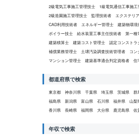
2級電気工事施工管理技士
1級電気通信工事施工
2級造園施工管理技士
監理技術者
エクステリ
CAD利用技術者
エネルギー管理士
建築物環境
ボイラー技士
給水装置工事主任技術者
第一種
建築積算士
建築コスト管理士
認定コンストラ
補償業務管理士
土壌汚染調査技術管理者
コン
マンション管理士
建築基準適合判定資格者
住
都道府県で検索
東京都
神奈川県
千葉県
埼玉県
茨城県
群
福島県
新潟県
富山県
石川県
福井県
山梨
香川県
長崎県
福岡県
大分県
鹿児島県
佐
年収で検索