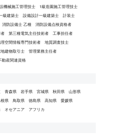
建設機械施工管理技士
1級造園施工管理技士
一級建築士
設備設計一級建築士
計装士
消防設備士 乙種
消防設備点検資格者
術者
第三種電気主任技術者
工事担任者
地理空間情報専門技術者
地質調査技士
宅地建物取引士
管理業務主任者
不動産関連資格
道
青森県
岩手県
宮城県
秋田県
山形県
島根県
鳥取県
徳島県
高知県
愛媛県
米
オセアニア
アフリカ