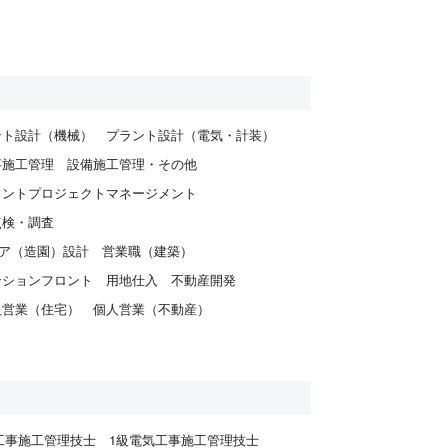
ント設計（機械）
プラント設計（電気・計装）
事施工管理
設備施工管理・その他
ラントプロジェクトマネージメント
点検・調査
ア（造園）設計
営業職（建築）
ンションフロント
用地仕入
不動産開発
人営業（住宅）
個人営業（不動産）
工事施工管理技士
1級電気工事施工管理技士