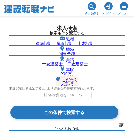
求人を探す
ログイン
メニュー
求人検索
検索条件を変更する
職種
建築設計、構造設計、土木設計、
地域
関東全域
資格
一級建築士、二級建築士、
長野県/社名非公開の求人検索結果一覧
年収
~299万、
こだわり
未選択
未選択項目を設定すると､より詳細な条件検索が行えます｡
検索結果 0 件
この条件で検索する
現在の検索条件
該
当求人数
0
件