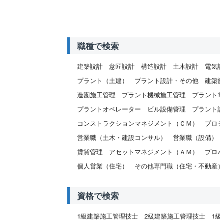
職種で検索
建築設計
意匠設計
構造設計
土木設計
電気
プラント（土建）
プラント設計・その他
建築
造園施工管理
プラント機械施工管理
プラント
プラントオペレーター
ビル設備管理
プラント
コンストラクションマネジメント（ＣＭ）
プロ
営業職（土木・建設コンサル）
営業職（設備）
賃貸管理
アセットマネジメント（ＡＭ）
プロ
個人営業（住宅）
その他専門職（住宅・不動産
資格で検索
1級建築施工管理技士
2級建築施工管理技士
1