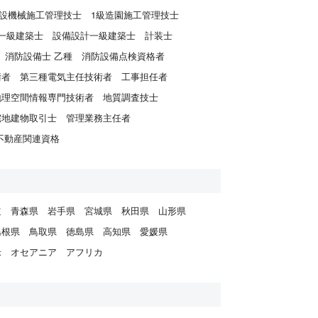
建設機械施工管理技士
1級造園施工管理技士
一級建築士
設備設計一級建築士
計装士
消防設備士 乙種
消防設備点検資格者
術者
第三種電気主任技術者
工事担任者
地理空間情報専門技術者
地質調査技士
宅地建物取引士
管理業務主任者
不動産関連資格
道
青森県
岩手県
宮城県
秋田県
山形県
島根県
鳥取県
徳島県
高知県
愛媛県
米
オセアニア
アフリカ