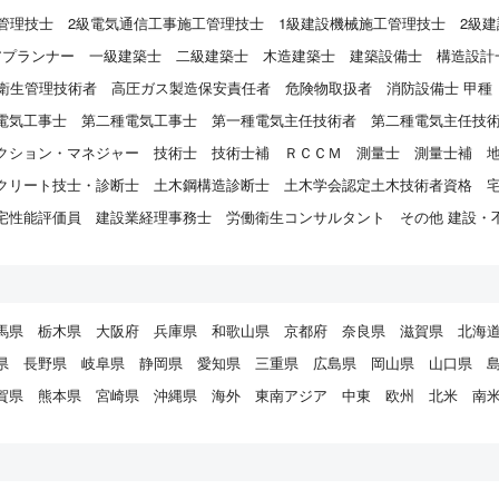
管理技士
2級電気通信工事施工管理技士
1級建設機械施工管理技士
2級
アプランナー
一級建築士
二級建築士
木造建築士
建築設備士
構造設計
衛生管理技術者
高圧ガス製造保安責任者
危険物取扱者
消防設備士 甲種
電気工事士
第二種電気工事士
第一種電気主任技術者
第二種電気主任技
クション・マネジャー
技術士
技術士補
ＲＣＣＭ
測量士
測量士補
クリート技士・診断士
土木鋼構造診断士
土木学会認定土木技術者資格
宅性能評価員
建設業経理事務士
労働衛生コンサルタント
その他 建設・
馬県
栃木県
大阪府
兵庫県
和歌山県
京都府
奈良県
滋賀県
北海
県
長野県
岐阜県
静岡県
愛知県
三重県
広島県
岡山県
山口県
賀県
熊本県
宮崎県
沖縄県
海外
東南アジア
中東
欧州
北米
南