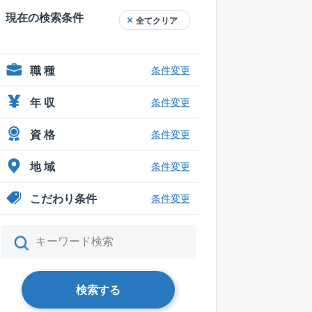
現在の検索条件
全てクリア
職 種
条件変更
年 収
条件変更
資 格
条件変更
地 域
条件変更
こだわり条件
条件変更
検索する