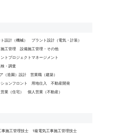
ント設計（機械）
プラント設計（電気・計装）
事施工管理
設備施工管理・その他
ラントプロジェクトマネージメント
点検・調査
ア（造園）設計
営業職（建築）
ンションフロント
用地仕入
不動産開発
人営業（住宅）
個人営業（不動産）
工事施工管理技士
1級電気工事施工管理技士