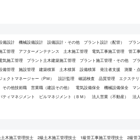
設備設計
機械設備設計
設備設計・その他
プラント設計（配管）
プラ
施工管理
アフターメンテナンス
土木施工管理
電気工事施工管理
管工
電気施工管理
プラント土木建築施工管理
プラント施工管理・その他
プ
設備管理
施設管理
建築積算
土木積算
設備積算
発注者支援
測量・
ジェクトマネージャー（PＭ）
設計監理
確認検査
品質管理
エクステリ
その他技術職
営業職（建設その他）
電気設備保全
機械設備保全
マ
パティマネジメント
ビルマネジメント（ＢＭ）
法人営業（不動産）
法
）
級土木施工管理技士
2級土木施工管理技士
1級管工事施工管理技士
2級管