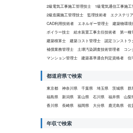
2級電気工事施工管理技士
1級電気通信工事施工
2級造園施工管理技士
監理技術者
エクステリ
CAD利用技術者
エネルギー管理士
建築物環境
ボイラー技士
給水装置工事主任技術者
第一種
建築積算士
建築コスト管理士
認定コンストラ
補償業務管理士
土壌汚染調査技術管理者
コン
マンション管理士
建築基準適合判定資格者
住
都道府県で検索
東京都
神奈川県
千葉県
埼玉県
茨城県
群
福島県
新潟県
富山県
石川県
福井県
山梨
香川県
長崎県
福岡県
大分県
鹿児島県
佐
年収で検索