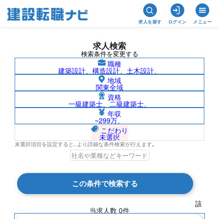
求人を探す
ログイン
メニュー
求人検索
検索条件を変更する
職種
建築設計、構造設計、土木設計、
地域
関東全域
資格
一級建築士、二級建築士、
兵庫県/東新工業株式会社の求人検索結果
年収
~299万、
一覧
こだわり
未選択
未選択項目を設定すると､より詳細な条件検索が行えます｡
検索結果 0 件
この条件で検索する
現在の検索条件
該
当求人数
0
件