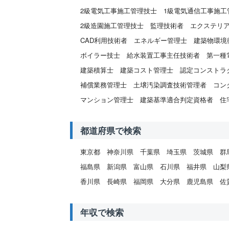
2級電気工事施工管理技士
1級電気通信工事施工
2級造園施工管理技士
監理技術者
エクステリ
CAD利用技術者
エネルギー管理士
建築物環境
ボイラー技士
給水装置工事主任技術者
第一種
建築積算士
建築コスト管理士
認定コンストラ
補償業務管理士
土壌汚染調査技術管理者
コン
マンション管理士
建築基準適合判定資格者
住
都道府県で検索
東京都
神奈川県
千葉県
埼玉県
茨城県
群
福島県
新潟県
富山県
石川県
福井県
山梨
香川県
長崎県
福岡県
大分県
鹿児島県
佐
年収で検索