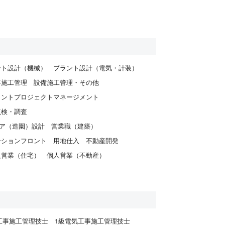
ント設計（機械）
プラント設計（電気・計装）
事施工管理
設備施工管理・その他
ラントプロジェクトマネージメント
点検・調査
ア（造園）設計
営業職（建築）
ンションフロント
用地仕入
不動産開発
人営業（住宅）
個人営業（不動産）
工事施工管理技士
1級電気工事施工管理技士