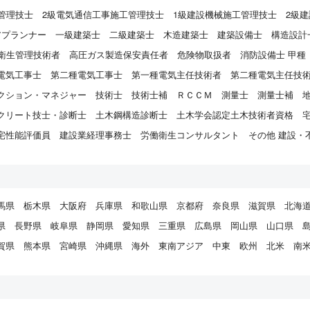
管理技士
2級電気通信工事施工管理技士
1級建設機械施工管理技士
2級
アプランナー
一級建築士
二級建築士
木造建築士
建築設備士
構造設計
衛生管理技術者
高圧ガス製造保安責任者
危険物取扱者
消防設備士 甲種
電気工事士
第二種電気工事士
第一種電気主任技術者
第二種電気主任技
クション・マネジャー
技術士
技術士補
ＲＣＣＭ
測量士
測量士補
クリート技士・診断士
土木鋼構造診断士
土木学会認定土木技術者資格
宅性能評価員
建設業経理事務士
労働衛生コンサルタント
その他 建設・
馬県
栃木県
大阪府
兵庫県
和歌山県
京都府
奈良県
滋賀県
北海
県
長野県
岐阜県
静岡県
愛知県
三重県
広島県
岡山県
山口県
賀県
熊本県
宮崎県
沖縄県
海外
東南アジア
中東
欧州
北米
南