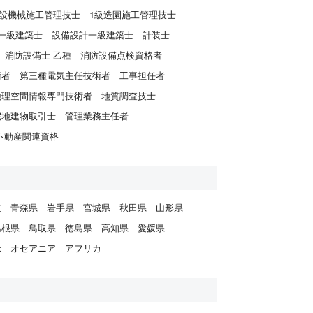
建設機械施工管理技士
1級造園施工管理技士
一級建築士
設備設計一級建築士
計装士
消防設備士 乙種
消防設備点検資格者
術者
第三種電気主任技術者
工事担任者
地理空間情報専門技術者
地質調査技士
宅地建物取引士
管理業務主任者
不動産関連資格
道
青森県
岩手県
宮城県
秋田県
山形県
島根県
鳥取県
徳島県
高知県
愛媛県
米
オセアニア
アフリカ