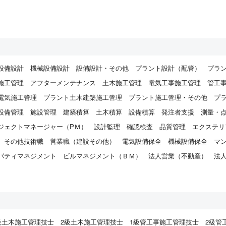
設備設計
機械設備設計
設備設計・その他
プラント設計（配管）
プラ
施工管理
アフターメンテナンス
土木施工管理
電気工事施工管理
管工
電気施工管理
プラント土木建築施工管理
プラント施工管理・その他
プ
設備管理
施設管理
建築積算
土木積算
設備積算
発注者支援
測量・
ジェクトマネージャー（PＭ）
設計監理
確認検査
品質管理
エクステリ
その他技術職
営業職（建設その他）
電気設備保全
機械設備保全
マ
パティマネジメント
ビルマネジメント（ＢＭ）
法人営業（不動産）
法
）
級土木施工管理技士
2級土木施工管理技士
1級管工事施工管理技士
2級管