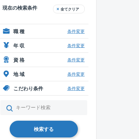
現在の検索条件
全てクリア
職 種
条件変更
年 収
条件変更
資 格
条件変更
地 域
条件変更
こだわり条件
条件変更
検索する