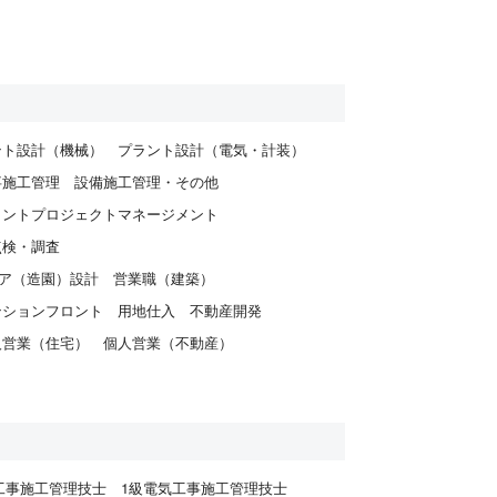
ント設計（機械）
プラント設計（電気・計装）
事施工管理
設備施工管理・その他
ラントプロジェクトマネージメント
点検・調査
ア（造園）設計
営業職（建築）
ンションフロント
用地仕入
不動産開発
人営業（住宅）
個人営業（不動産）
工事施工管理技士
1級電気工事施工管理技士