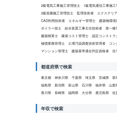
2級電気工事施工管理技士
1級電気通信工事施工
2級造園施工管理技士
監理技術者
エクステリ
CAD利用技術者
エネルギー管理士
建築物環境
ボイラー技士
給水装置工事主任技術者
第一種
建築積算士
建築コスト管理士
認定コンストラ
補償業務管理士
土壌汚染調査技術管理者
コン
マンション管理士
建築基準適合判定資格者
住
都道府県で検索
東京都
神奈川県
千葉県
埼玉県
茨城県
群
福島県
新潟県
富山県
石川県
福井県
山梨
香川県
長崎県
福岡県
大分県
鹿児島県
佐
年収で検索