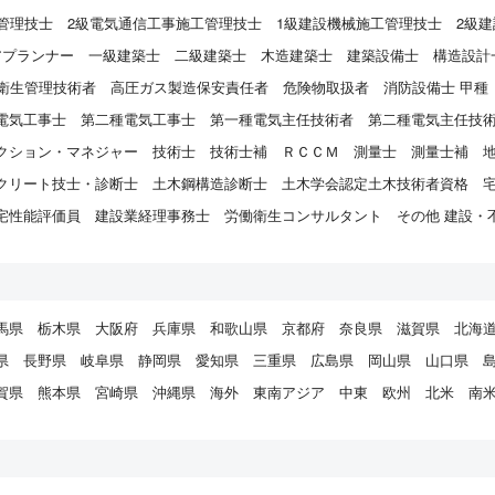
管理技士
2級電気通信工事施工管理技士
1級建設機械施工管理技士
2級
アプランナー
一級建築士
二級建築士
木造建築士
建築設備士
構造設計
衛生管理技術者
高圧ガス製造保安責任者
危険物取扱者
消防設備士 甲種
電気工事士
第二種電気工事士
第一種電気主任技術者
第二種電気主任技
クション・マネジャー
技術士
技術士補
ＲＣＣＭ
測量士
測量士補
クリート技士・診断士
土木鋼構造診断士
土木学会認定土木技術者資格
宅性能評価員
建設業経理事務士
労働衛生コンサルタント
その他 建設・
馬県
栃木県
大阪府
兵庫県
和歌山県
京都府
奈良県
滋賀県
北海
県
長野県
岐阜県
静岡県
愛知県
三重県
広島県
岡山県
山口県
賀県
熊本県
宮崎県
沖縄県
海外
東南アジア
中東
欧州
北米
南