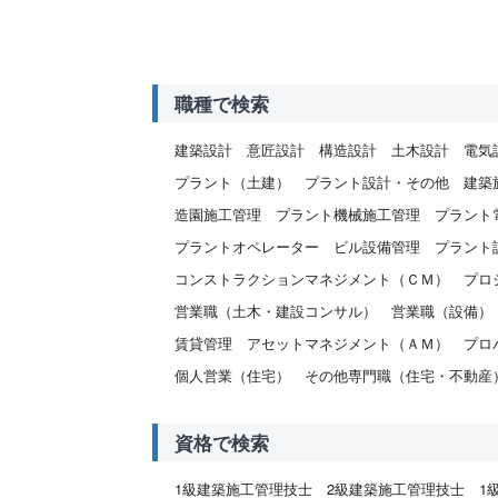
職種で検索
建築設計
意匠設計
構造設計
土木設計
電気
プラント（土建）
プラント設計・その他
建築
造園施工管理
プラント機械施工管理
プラント
プラントオペレーター
ビル設備管理
プラント
コンストラクションマネジメント（ＣＭ）
プロ
営業職（土木・建設コンサル）
営業職（設備）
賃貸管理
アセットマネジメント（ＡＭ）
プロ
個人営業（住宅）
その他専門職（住宅・不動産
資格で検索
1級建築施工管理技士
2級建築施工管理技士
1