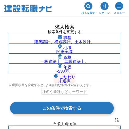
求人を探す
ログイン
メニュー
求人検索
検索条件を変更する
職種
建築設計、構造設計、土木設計、
地域
関東全域
資格
一級建築士、二級建築士、
熊本県/社名非公開の求人検索結果一覧
年収
~299万、
こだわり
未選択
未選択項目を設定すると､より詳細な条件検索が行えます｡
検索結果 0 件
この条件で検索する
現在の検索条件
該
当求人数
0
件