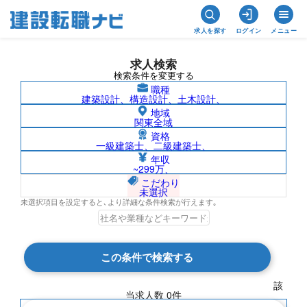
求人を探す
ログイン
メニュー
求人検索
検索条件を変更する
職種
建築設計、構造設計、土木設計、
地域
関東全域
資格
一級建築士、二級建築士、
沖縄県/社名非公開の求人検索結果一覧
年収
~299万、
こだわり
未選択
未選択項目を設定すると､より詳細な条件検索が行えます｡
検索結果 0 件
この条件で検索する
現在の検索条件
該
当求人数
0
件