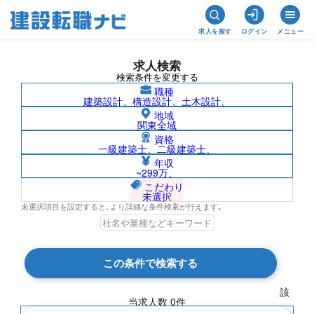
求人を探す
ログイン
メニュー
求人検索
検索条件を変更する
職種
建築設計、構造設計、土木設計、
地域
関東全域
資格
一級建築士、二級建築士、
南米/社名非公開の求人検索結果一覧
年収
~299万、
こだわり
未選択
未選択項目を設定すると､より詳細な条件検索が行えます｡
検索結果 0 件
この条件で検索する
現在の検索条件
該
当求人数
0
件