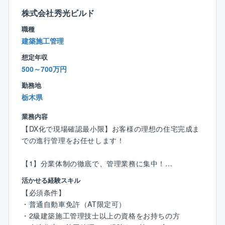
株式会社秀光ビルド
監督や職人さんと連携をとりながら、
職種
お客様の暮らしの安心と安全のために
建築施工管理
真摯に品質検査に取り組んでいきましょう！
想定年収
〈チーム組織構成〉
500～700万円
20代～60代までの幅広い社員（24名）が活躍中。
勤務地
年齢関係なく和気あいあいとコミュニケーションを取
栃木県
っているため、働きやすい環境です！
業務内容
＼教育体制について／
【DX化で現場確認最小限】お客様の理想の住宅完成ま
入社後は、建築関係の知識や経験に合わせたOJTで仕
での進行管理をお任せします！
事を教えます。
検査課のリーダーや課長がいる店舗にて、1カ月程OJT
【1】分業体制の徹底で、管理業務に集中！
研修を実施。
・営業：着工前までの打ち合わせ対応
活かせる経験スキル
少しずつ一人での検査業務をお任せしていき、独り立
・インテリアコーディネーター：プレゼン資料作成
ち後も先輩や上司がしっかりフォローするので、安心
【必須条件】
・メンテナンス担当：引き渡し後のフォロー
して業務をスタートできます！
・普通自動車免許（AT限定可）
…と分業制のため、施工管理は【原価・工程・品質・
・2級建築施工管理技士以上の資格をお持ちの方
安全管理】に注力できます！