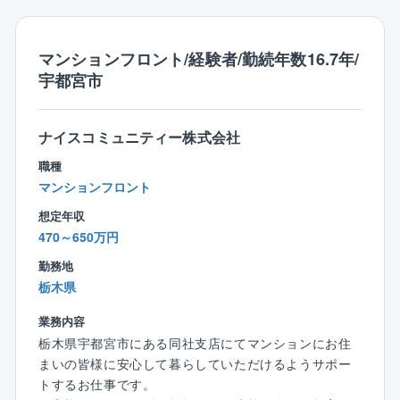
【同ポジションの魅力】
〈平均勤続年数16.7年の実績あり！長く働ける環境で
す！〉
マンションフロント/経験者/勤続年数16.7年/
19時以降の残業は担当役員の承認が必要、理事会や総
宇都宮市
会が夜行われる場合は12時半出社などの工夫をし、長
期的に就業をできる環境を整えてます。
ナイスコミュニティー株式会社
〈自社内コールセンター完備で業務時間外の対応がほ
職種
ぼ無し！〉
マンションフロント
自社のコールセンターが一次受けするため夜間や休日
想定年収
の電話対応は発生しません。
470～650万円
外注しているコールセンターの場合ですと、対応しき
れないが多く、フロント担当が夜間や休日に対応しな
勤務地
いといけいないことも多いですが、同社は自社内のコ
栃木県
ールセンターを置いていて、緊急対応も当番の方が対
応するため、夜間や休日の対応はございません。
業務内容
コールセンター当番は宿直が月に1～2回、日直が2，3
栃木県宇都宮市にある同社支店にてマンションにお住
か月に1回程度回ってきますが、宿直明けの次の日はお
まいの皆様に安心して暮らしていただけるようサポー
休みなどメリハリをつけて就業が可能です。
トするお仕事です。