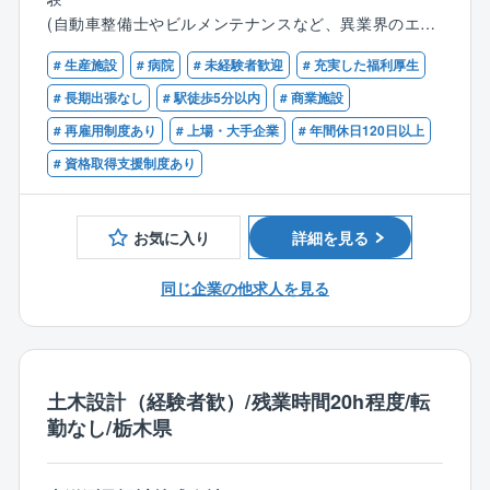
いる空間を、自分のアイデアや工夫を盛り込んでカタ
応しているため、顧客に寄り添った提案が可能となり
(自動車整備士やビルメンテナンスなど、異業界のエン
チにできた時、お客様から喜びをダイレクトに感じる
ます。同社にてボイラの保守・メンテナンスをお任せ
ジニアから転職された方が活躍中！)
ことができます。
します。
# 生産施設
# 病院
# 未経験者歓迎
# 充実した福利厚生
【歓迎】
# 長期出張なし
# 駅徒歩5分以内
# 商業施設
■業界最高水準の高気密住宅のため、顧客希望の間取り
■業務詳細：
■ボイラ等の業務関連に関する知識、資格
# 再雇用制度あり
# 上場・大手企業
# 年間休日120日以上
が可能です。
各種ボイラ及び周辺機器の製品内における試運転業
■普通自動車免許第一種
務、修理対応、顧客管理、アフターメンテナンス、更
# 資格取得支援制度あり
新営業等をご担当頂きます。
・メンテナンス…顧客の施設を定期的に訪問し、定期
保守や点検消耗部品の交換、ボイラ内の清掃、水質の
お気に入り
詳細を見る
チェック、訪問先は大型の施設から小規模の店頭まで
様々です。ボイラは燃料や重量別に種類が多岐にわた
同じ企業の他求人を見る
るため、高度かつ幅広い技術が身につきます。
■教育体制：
入社後は現場でのOJTや階層別教育を通して業務や製
土木設計（経験者歓）/残業時間20h程度/転
品について学んで頂きます。将来的には技術者と同レ
勤なし/栃木県
ベルの知識を身に着けることができます。
【同社の魅力】