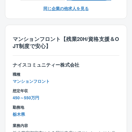
◆注文住宅と規格住宅の割合は7：3
同じ企業の他求人を見る
≪商品特長≫
創業以来、商品に建築に必要なすべての費用を明確に
【働きやすい環境】
して表示した「コミコミ価格品質」で提供。
◆”残業はしない”方針
100種類以上ある規格プラン集には、全て金額記載をす
業務システムアプリの導入により、いつでもどこで
る正直な会社です。
マンションフロント【残業20H/資格支援＆O
も施工状況を確認。
JT制度で安心】
また、着工前の打合せは営業と分業しているため残
また、フル装備の住宅や高気密・高断熱・オール電化
業削減に。
の標準仕様、さらには独自に開発した耐震・制震機能
を備えた「SKダンパー」を採用しており、より安心の
ナイスコミュニティー株式会社
◆インセンティブで頑張りを還元
住まいづくりを行っています。
賞与やインセンティブがモチベーションに！
職種
頑張りをきちんと評価する体制があります◎
マンションフロント
想定年収
450～550万円
勤務地
栃木県
業務内容