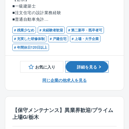
る環境です〉
木造軸組工法/2×6工法の注文住宅の設計業務（注文住
■一級建築士
「管理業務主任者」資格を取得すると、手当が月3万円
宅のプランの企画/製図、敷地調査、各種申請など）を
■注文住宅の設計業務経験
増額されます。
お任せします。
■普通自動車免許
専門の外部講師と提携しており、試験半年前から問題
演習、講座、模擬試験などを受けられます
「百邸百様」の住まいづくり。お客様とじっくり向き
# 残業少なめ
# 未経験者歓迎
# 第二新卒・既卒者可
合い、お客様の生活スタイルやイメージを的確に捉
# 充実した研修体制
# 戸建住宅
# 上場・大手企業
【同社の強み】
え、アイデアを練り、カタチにします。
# 年間休日120日以上
〇東証スタンダード上場ナイスグループ、50年以上の
一条工務店の設計職が担当する案件は、年に25～35件
伝統と68,000戸以上の管理実績から培ってきた信頼と
ほど。
独自の優れたノウハウがあります。
5～6回の打合せを重ね、2ヶ月程かけてプランを企画し
お気に入り
詳細を見る
〇小/中規模クラス～大規模クラスまでの幅広い管理実
ていくので、お客様がとても身近に感じられます。
績とノウハウを持つことが強み。設備においては専門
同じ企業の他求人を見る
のメンテナンス担当者が漏水等の設備トラブルの一次
■職務詳細：
対応を実施。24時間の緊急監視センターを備え、同社
住宅展示場へ来場されるお客様に対して注文住宅のプ
社員が一次受付を行うことでスムーズな手配が可能と
ランの企画/製図、敷地調査、建築確認等各種申請等業
なっています。また、工事専門部署を備えており大規
務等をお任せします。
模修繕の施工元請も行なっています。
注文住宅の為、定型的なパターンはございません。
【保守メンテナンス】異業界歓迎/プライム
お客様と何度も打合せを繰り返す中から、お客様が考
上場G/栃木
えている漠然としたイメージをカタチにして頂く仕事
です。