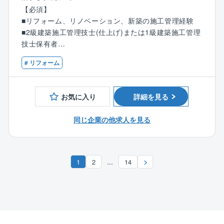
わせ働くことができます。
【必須】
■リフォーム、リノベーション、新築の施工管理経験
【業務内容】
■2級建築施工管理技士(仕上げ)または1級建築施工管理
賃貸アパート等の改修・改築のリフォーム工事におけ
技士保有者
る施工管理業務を担当していただきます。
■普通自動車運転免許 (マイカー通勤となります)
同社のリフォームは主に外壁工事を中心としておりま
# リフォーム
す。
【歓迎】
■電気工事施工管理技士 保有者
【具体的には】
お気に入り
詳細を見る
■管工事施工管理技技士 保有者
■顧客、管理会社、入居者との打ち合わせ
■建築士 保有者
■現地調査、設計・営業部署との連携及び見積もり取得
同じ企業の他求人を見る
と精査
■安全管理・品質管理・原価管理・工程管理・施工計画
書、報告書作成等の施工管理業務全般
...
1
2
14
■その他付随する業務
【キャリア選択肢について】
■以下のキャリアを選択していただきます。
●全国総合職