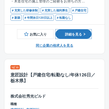
＼検査職のポイント／
・木造住宅の施工管理のご経験をお持ちの方
★力仕事も急な呼び出しもほとんどなし
1人あたり、6案件程を担当。1案件あたり平均3カ月～
# 充実した研修体制
# 充実した福利厚生
# 戸建住宅
★体力的に無理なく働ける仕事！
【歓迎条件】
4カ月程です。
★検査写真格納アプリを活用で効率的
・1級建築施工管理をお持ちの方
# 新築
# 年間休日120日以上
# 転勤なし
【2】出張は一切なし！
業務量もコントロールしているため残業もほぼなく
現場は、配属店舗から車で1時間圏内。1日あたり1～2
お気に入り
詳細を見る
プライベートの時間を大切にできます。
件ほど回るため、移動の負担も少ない環境です。
同じ企業の他求人を見る
【3】システム導入による効率化を進めています！
『ANDPAD』という業務支援システムを導入。現場に
行かなくても施工状況を常に確認でき、チャット機能
で指示を出すことが可能。そのため、残業も少なめで
NEW
す。
意匠設計【戸建住宅/転勤なし/年休126日／
栃木県】
＜入社後の流れ＞
入社後の研修はOJT研修が中心。
株式会社秀光ビルド
マンツーマンで2カ月程研修を行い、導入研修で業務の
職種
流れや専門用語などを学びます。