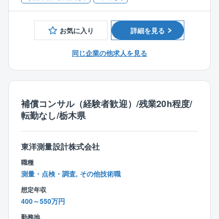
■特徴・魅力
お気に入り
詳細を見る
人々の生活の再構築のための金額を算定する、とても
やりがいのある仕事です。
同じ企業の他求人を見る
同社では多くの女性社員が活躍しており、補償課では
上記のとおり3名の女性が同社の補償業務を支えていま
す。
チームで行う仕事ですので、チームワークを大切にで
きる方を歓迎します。
補償コンサル（経験者歓迎）/残業20h程度/
転勤なし/栃木県
東洋測量設計株式会社
職種
測量・点検・調査, その他技術職
想定年収
400～550万円
勤務地