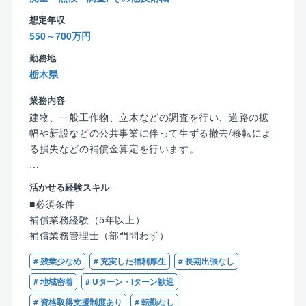
様の要望に沿った最良のものを提案できる強みがあり
想定年収
ます。
550～700万円
勤務地
栃木県
業務内容
建物、一般工作物、立木などの調査を行い、道路の拡
幅や新設などの公共事業に伴って生ずる撤去/移転によ
る損失などの補償金算定を行います。
＜事業内容＞
活かせる経験スキル
物件補償調査算定/営業補償調査算定/工事損害事前事後
■必須条件
調査
補償業務経験（5年以上）
補償業務管理士（部門問わず）
■配属部署
技術部補償課に配属致します。60代男性1名、50代男
# 残業少なめ
# 充実した福利厚生
# 長期出張なし
性1名、50代女性1名、40代女性1名、20代女性1名が
# 地域密着
# Uターン・Iターン歓迎
活躍しています。
# 資格取得支援制度あり
# 転勤なし
有資格者の方を特に歓迎しております。