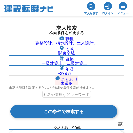
求人を探す
ログイン
メニュー
求人検索
検索条件を変更する
職種
建築設計、構造設計、土木設計、
地域
関東全域
資格
一級建築士、二級建築士、
栃木県の求人検索結果一覧
年収
~299万、
こだわり
未選択
未選択項目を設定すると､より詳細な条件検索が行えます｡
検索結果 199 件
この条件で検索する
現在の検索条件
該
当求人数
199
件