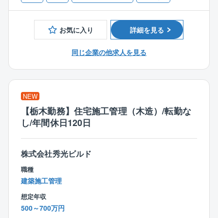
見た目の美しさや機能性などを考慮しながら、外観内
ることが多い施工管理職。
■設計事務所でのご経験
装設計・図面作成・確認申請等を行います。
同社では、各現場を効率的に管理できるよう、施工管
■建設業者・工務店・インテリア業界でのご経験
お気に入り
詳細を見る
理アプリシステム『ANDPAD』を導入。
＜入社後の流れ＞
直接現場へ行かなくても、いつでもどこでもスケジュ
入社後は、3カ月～半年間のOJT研修を通じて業務を習
同じ企業の他求人を見る
ール・現状の把握が可能なため、移動に時間を取られ
得できます。
ることなく、業務を進めることができます。
・座学研修
また、働き方次第では残業ゼロで帰ることも！ワーク
∟CADの使い方や打ち合わせ時のポイントを学びま
ライフバランスを整えられる環境です
す。
NEW
・先輩社員との同行
【栃木勤務】住宅施工管理（木造）/転勤な
∟まずは図面のトレースなど簡単な業務からスター
し/年間休日120日
ト。
・独り立ちまでのサポート
∟未経験者でも約1年で独り立ちが可能。
株式会社秀光ビルド
経験者にはスキルに応じた業務をお任せします。
職種
建築施工管理
＜仕事の魅力＞
◆お客様の理想を叶えるやりがい◆
想定年収
「こんな家を建てたい」というお客様の理想を叶えら
500～700万円
れることが、注文住宅設計の面白さ。