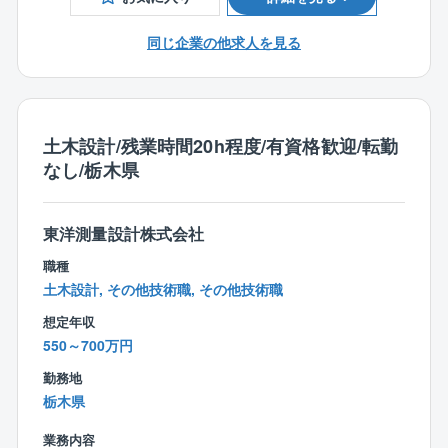
同社では多くの女性社員が活躍しており、補償課では
上記のとおり3名の女性が同社の補償業務を支えていま
同じ企業の他求人を見る
す。
チームで行う仕事ですので、チームワークを大切にで
きる方を歓迎します。
土木設計/残業時間20h程度/有資格歓迎/転勤
なし/栃木県
東洋測量設計株式会社
職種
土木設計, その他技術職, その他技術職
想定年収
550～700万円
勤務地
栃木県
業務内容