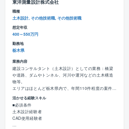
東洋測量設計株式会社
業界シェアトップクラス：同社はボイラ業界でトップ
職種
クラスのシェアを有しております。
土木設計, その他技術職, その他技術職
また全国に拠点を設けており、より顧客の近くでニー
ズに応えられるような体制を築いております。
想定年収
製造から販売までボイラに関するあらゆる事業を手掛
400～550万円
けており、人々の生活に必要不可欠な熱エネルギー、
勤務地
生活の基盤を支える事業をして手掛けております。
栃木県
また、同社は民生熱エネルギー分野でトップ企業とな
ることを目指しており、すべてのステークホルダーの
業務内容
皆さまにとって価値ある企業になるよう事業を展開し
建設コンサルタント（土木設計）としての業務：橋梁
ています。
や道路、ダムやトンネル、河川や運河などの土木構造
物等。
【働き方】
エリアはほとんど栃木県内で、年間110件程度の案件を
■残業月30～40時間程度です。
受け付けています。（PC入力、CAD作業、現場調査
活かせる経験スキル
■顧客先への直行直帰可能です。
等）
■必須条件
■納品先の稼働状況によって休日出勤可能性があります
入社後すぐには事務作業（作業図面の作成補助）から
土木設計経験者
が、振休・代休の取得が必須となります。
開始いただき徐々に業務を習得いただきます。
CAD使用経験者
■17時以降のお問い合わせはコールセンターにて一次対
※経験に合わせて業務の幅については広げていただきま
応するため緊急対応は少なく、目安として拠点単位で
す。