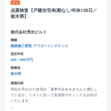
住宅性能6項目目で最高等級クリア
NEW
国産材使用率74.1%
品質検査【戸建住宅/転勤なし/年休126日／
★圧倒的な集客力
栃木県】
集客数（年間）約180,000組
一人当たり接客数平均（年間）約171組
一人当たり契約数平均（年間）10.25棟（約10棟）
株式会社秀光ビルド
★条件
職種
年間休日120日
建築施工管理, アフターメンテナンス
平均年収932万円
想定年収
【インセンティブ制度】
450～600万円
■毎月支給
勤務地
■請負金額×歩合率という分かり易さ
栃木県
建物平均単価2,350万円× 1.5％ ＋ プラスα
平均歩合約45万円（1棟当たり）
業務内容
■平均受注数
同社が手がけた住宅が「基準や法令をきちんと満たし
平均年間受注数：10.25棟（1人当たり）
ているか」リストに沿って安全性のチェックをお任せ
＜例：年間歩合給＞
いたします。
1棟当たり約45万円×平均10棟＝450万円