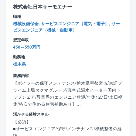
「お客様の満足度」と「後工程担当の業務が円滑に流
株式会社日本サーモエナー
れるかどうか」は、設計担当の力によるところが大き
職種
く、いわば家づくりの「要」のポジションです。
機械設備保全, サービスエンジニア（電気・電子）, サー
同社の設計担当は、設計業務に限定するだけでなく施
ビスエンジニア（機械・自動車）
工現場/完成現場を見に行く機会も多く、家づくり全般
想定年収
に目を配ります。
450～550万円
その為、お客様がとても身近に感じられます。
お客様の声をダイレクトに聞きながら、お客様と一緒
勤務地
に家を造り上げるやりがいを感じてください。
栃木県
業務内容
【特徴】
■CADやパースはグループ内のCADセンターへ、申請
【ボイラーの保守メンテナンス/栃木県宇都宮市/東証プ
業務は外部協力業者へ委託するフローを確立。
ライム上場タクマグループ/真空式温水ヒーター国内ト
ップシェア/異業界のエンジニア歓迎/年休127日/土日祝
■「お客様よりお客様の家づくりに熱心であろう」とい
休/格安で住める住宅補助あり】
う理念に共感できる方を求めております。
活かせる経験スキル
同社の設計はお客様と顔を合わせる機会が多い為、自
■業務内容：
【必須】
ずと理念を実現に結びつけられる環境です。
同社は商業施設や病院、工場等で利用されるボイラや
■サービスエンジニア/保守/メンテナンス/機械整備の経
お客様が「こんな暮らしがしたい」とイメージされて
ヒータのメーカーです。開発からメンテナンスまで対
験