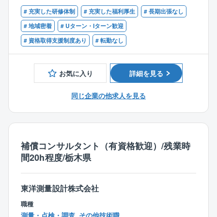
■歓迎条件
月1～2件となります。個人単位ではもっと少ないので
無資格の方でもご活躍できます。
# 充実した研修体制
# 充実した福利厚生
# 長期出張なし
RCCM資格者
ご安心ください。
# 地域密着
# Uターン・Iターン歓迎
■出張:日本各地に拠点がありますので、営業所の担当
■配属部署
エリア内での対応が基本となります。そのため、日帰
# 資格取得支援制度あり
# 転勤なし
技術部設計課に配属致します。60代男性1名、50代男
りが基本の働き方となりますが、大型案件で他拠点の
性2名、20代女性1名が活躍しています。
応援にいくなど、頻度は少ないものの泊まり出張の可
能性は0ではありません。
お気に入り
詳細を見る
■特徴・魅力
縁の下の力持ちでありながら、ときに人々を魅了す
【同社について】
同じ企業の他求人を見る
る、人々の生活の利便性や安全性を守るのがこの土木
日本の2大人気テーマパークやホテル、病院や老人介護
設計という仕事です。
施設、自動車や食品を製造する工場、町のクリーニン
また、仕事の結果が後世に残るため、とてもやりがい
グ屋さんやお豆腐屋さん、新幹線や護衛艦まで、あら
のある仕事です。
ゆる業種のお客様でお使いいただいているボイラを主
同社では多くの女性社員が活躍しており、設計課では
補償コンサルタント（有資格歓迎）/残業時
力製品としているメーカーです。
上記のとおり1名の女性が同社の設計業務を支えていま
間20h程度/栃木県
真空式温水ヒーターにおいて国内トップシェアを実現
す。
しております。ボイラの種類は豊富にありますが、熱
チームで行う仕事ですので、チームワークを大切にで
エネルギーの利用方法もお客様によってさまざまで
きる方を歓迎します。
東洋測量設計株式会社
す。
職種
そういったお客様の要望に対して、多様な技術・製品
測量・点検・調査, その他技術職
を用いた『トータルエンジニアリング』ができ、お客