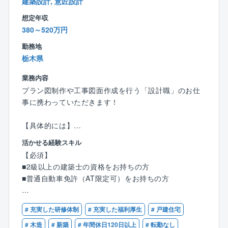
建築設計, 意匠設計
現場では、教えてくれるのを待っているだけでは成長
スピードも遅いため、分からないことがあれば積極的
想定年収
に質問を行う姿勢がとても重要となります。
380～520万円
まずは1件ずつ案件を対応し、徐々に担当案件数を伸ば
勤務地
していきます。毎月2件の完工を目標に、お客様の想い
栃木県
をカタチにしていきましょう！
業務内容
プラン図制作や工事図面作成を行う「設計職」のお仕
＜ここもPOINT＞
事に携わっていただきます！
★収入もキャリアもアップ
入社後に資格取得支援制度を利用し、資格を取る社員
【具体的には】
がほとんど。
■CADを使った図面作成
手当も支給される上、実績や経験に応じてキャリアも
活かせる経験スキル
■住宅や、小規模建築のプランニング・自由設計・企画
アップ。頑張りが必ず報われる環境です。
【必須】
設計
さらに、現場の管理1件ごとにインセンティブが支給さ
■2級以上の建築士の資格をお持ちの方
■各所申請業務 など
れるため、担当した分だけ収入がアップしていきま
■普通自動車免許（AT限定可）をお持ちの方
※分業体制のため、設計業務のみに集中できます！
す。
【優遇条件】
1人あたりの案件数は10件～15件程を担当。
# 充実した研修体制
# 充実した福利厚生
# 戸建住宅
★効率的に業務を管理
■CADオペレーターのご経験
お客様のご要望をもとに、住宅のコンセプトを決定。
現場の巡回や資料作成・整理など、業務時間を圧迫す
■建築設計のご経験
# 木造
# 新築
# 年間休日120日以上
# 転勤なし