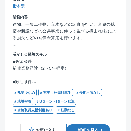
栃木県
業務内容
建物、一般工作物、立木などの調査を行い、道路の拡
幅や新設などの公共事業に伴って生ずる撤去/移転によ
る損失などの補償金算定を行います。
＜事業内容＞
活かせる経験スキル
物件補償調査算定/営業補償調査算定/工事損害事前事後
■必須条件
調査
補償業務経験（2～3年程度）
■配属部署
■歓迎条件
技術部補償課に配属致します。60代男性1名、50代男
補償業務管理士
性1名、50代女性1名、40代女性1名、20代女性1名が
# 残業少なめ
# 充実した福利厚生
# 長期出張なし
活躍しています。
# 地域密着
# Uターン・Iターン歓迎
# 資格取得支援制度あり
# 転勤なし
■特徴・魅力
人々の生活の再構築のための金額を算定する、とても
やりがいのある仕事です。
お気に入り
詳細を見る