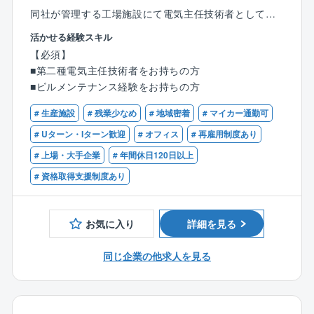
同社が管理する工場施設にて電気主任技術者として、
電気設備の管理/監督をお任せします。
活かせる経験スキル
【必須】
同社は、鹿島建設が手掛けた誰もが知るような建物を
■第二種電気主任技術者をお持ちの方
中心に全国で約2770棟を管理しています
■ビルメンテナンス経験をお持ちの方
（オフィスビル、大規模複合施設、博物館、データセ
ンター、病院、ホテル、学校、研究施設など）。
# 生産施設
# 残業少なめ
# 地域密着
# マイカー通勤可
# Uターン・Iターン歓迎
# オフィス
# 再雇用制度あり
【具体的な職務内容】
# 上場・大手企業
# 年間休日120日以上
〇保安規定に基づいた年次点検の指揮及び管理、監督
〇電気設備故障対応時において、関係者（客先、協力
# 資格取得支援制度あり
会社、社内関係者）の各種調整
〇電気工作物の工事、維持及び運用に関する修繕及び
設備保守の中長期計画の作成
お気に入り
詳細を見る
〇管理計画及び予算作成、損益管理
〇施工現場での電気設備の監督及び品質管理
同じ企業の他求人を見る
【魅力ポイント】
■スーパーゼネコンの鹿島建設グループ