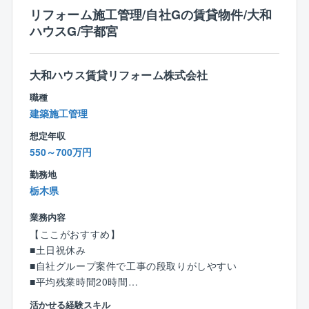
■年間休日120日以上
リフォーム施工管理/自社Gの賃貸物件/大和
■70歳以降も就業可能
ハウスG/宇都宮
■家族手当ライセンス手当（資格）など福利厚生も充実
しております！
■マイカー通勤も相談可！
大和ハウス賃貸リフォーム株式会社
職種
【社風】
建築施工管理
コミュニケーションが取りやすいフラットな社風で
す。
想定年収
管理部門社員や上司とも話しやすく業務上のトラブル
550～700万円
へのサポートやアドバイス等も受けられるため、
勤務地
安心して就業することができます。
栃木県
中途入社の方が8割を占め、入社時期に関係なく、活躍
できる風土が整っています。
業務内容
【ここがおすすめ】
■土日祝休み
■自社グループ案件で工事の段取りがしやすい
■平均残業時間20時間
■フレックスタイム制のため、自身の予定や業務量に合
活かせる経験スキル