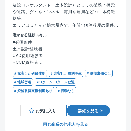
建設コンサルタント（土木設計）としての業務：橋梁
や道路、ダムやトンネル、河川や運河などの土木構造
物等。
エリアはほとんど栃木県内で、年間110件程度の案件を
受け付けています。（PC入力、CAD作業、現場調査
活かせる経験スキル
等）
■必須条件
入社後すぐには事務作業（作業図面の作成補助）から
土木設計経験者
開始いただき徐々に業務を習得いただきます。
CAD使用経験者
※経験に合わせて業務の幅は広げていただきます。
RCCM資格者
■配属部署
# 充実した研修体制
# 充実した福利厚生
# 長期出張なし
■歓迎条件
技術部設計課に配属致します。60代男性1名、50代男
技術士（建設部門）
# 地域密着
# Uターン・Iターン歓迎
性2名、20代女性1名が活躍しています。
# 資格取得支援制度あり
# 転勤なし
■特徴・魅力
縁の下の力持ちでありながら、ときに人々を魅了す
お気に入り
詳細を見る
る、人々の生活の利便性や安全性を守るのがこの土木
設計という仕事です。また、仕事の結果が後世に残る
同じ企業の他求人を見る
ため、とてもやりがいのある仕事です。