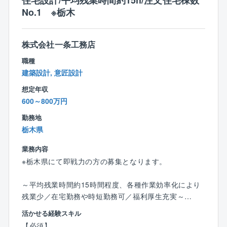
住宅設計/平均残業時間約15h/注文住宅棟数
社員が一次受付を行うことでスムーズな手配が可能と
す！〉
No.1 ※栃木
なっています。また、工事専門部署を備えており大規
19時以降の残業は担当役員の承認が必要、理事会や総
模修繕の施工元請も行なっています。
会が夜行われる場合は12時半出社などの工夫をし、長
期的に就業をできる環境を整えてます。
株式会社一条工務店
職種
〈自社内コールセンター完備で業務時間外の対応がほ
建築設計, 意匠設計
ぼ無し！〉
想定年収
自社のコールセンターが一次受けするため夜間や休日
600～800万円
の電話対応は発生しません。
外注しているコールセンターの場合ですと、対応しき
勤務地
れないが多く、フロント担当が夜間や休日に対応しな
栃木県
いといけいないことも多いですが、同社は自社内のコ
ールセンターを置いていて、緊急対応も当番の方が対
業務内容
応するため、夜間や休日の対応はございません。
※栃木県にて即戦力の方の募集となります。
コールセンター当番は宿直が月に1～2回、日直が2，3
か月に1回程度回ってきますが、宿直明けの次の日はお
～平均残業時間約15時間程度、各種作業効率化により
休みなどメリハリをつけて就業が可能です。
残業少／在宅勤務や時短勤務可／福利厚生充実～
活かせる経験スキル
〈資格取得支援制度充実！頑張りをサポートいただけ
■業務の概要：
【必須】