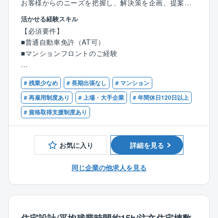
お客様からのニーズを把握し、解決策を企画、提案、
〈資格取得支援制度充実！頑張りをサポートいただけ
実行していただきます。
活かせる経験スキル
る環境です〉
※フロント職のご経験がおありの方のごエントリーをお
【必須要件】
「管理業務主任者」資格を取得すると、手当が月3万円
待ちしております。
■普通自動車免許（AT可）
増額されます。
■マンションフロントのご経験
専門の外部講師と提携しており、試験半年前から問題
【業務の詳細について】
演習、講座、模擬試験などを受けられます。
〇理事会／総会への運営サポート（日程調整など）
【歓迎要件】
また、在籍社員の方によるOJT制度がございます。
〇会場手配、資料作成や配付、当日の進行や説明、議
# 残業少なめ
# 長期出張なし
# マンション
■管理業務主任者
入社後は先輩社員による丁寧なフォローを行いますの
事録案の作成
■宅地建物取引士
# 再雇用制度あり
# 上場・大手企業
# 年間休日120日以上
でご安心ください。
〇管理状況の報告や修繕工事の提案、説明
# 資格取得支援制度あり
〇事務手続き、保険契約代行、通知連絡、防火管理補
助
【同社の強み】
〇担当物件の巡回
お気に入り
詳細を見る
〇東証スタンダード上場ナイスグループ、50年以上の
〇居住者対応
伝統と68,000戸以上の管理実績から培ってきた信頼と
〇緊急対応 など
同じ企業の他求人を見る
独自の優れたノウハウがあります。
※100戸未満のマンションが多く、初めは数棟、慣れて
〇小/中規模クラス～大規模クラスまでの幅広い管理実
くると10～15棟程度を担当します。
績とノウハウを持つことが強み。設備においては専門
のメンテナンス担当者が漏水等の設備トラブルの一次
【同ポジションの魅力】
対応を実施。24時間の緊急監視センターを備え、同社
〈平均勤続年数16.7年の実績あり！長く働ける環境で