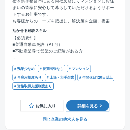
栃木県宇都宮市にある同社支店にてマンションにお住
まいの皆様に安心して暮らしていただけるようサポー
トするお仕事です。
お客様からのニーズを把握し、解決策を企画、提案、
実行していただきます。
活かせる経験スキル
※未経験の方も大歓迎です！
【必須要件】
■普通自動車免許（AT可）
【業務の詳細について】
■不動産業界で営業のご経験がある方
〇理事会／総会への運営サポート（日程調整など）
〇会場手配、資料作成や配付、当日の進行や説明、議
【歓迎要件】
事録案の作成
# 残業少なめ
# 長期出張なし
# マンション
■管理業務主任者
〇管理状況の報告や修繕工事の提案、説明
■宅地建物取引士
# 再雇用制度あり
# 上場・大手企業
# 年間休日120日以上
〇事務手続き、保険契約代行、通知連絡、防火管理補
■居住者と深い信頼関係を築いて仕事がしたい方
# 資格取得支援制度あり
助
■ニーズを汲み取り、適切な行動の取れる方
〇担当物件の巡回
■幅広い年代の方とのコミュニケーションを取るのが得
〇居住者対応
意な方
お気に入り
詳細を見る
〇緊急対応 など
※100戸未満のマンションが多く、初めは数棟、慣れて
同じ企業の他求人を見る
くると10～15棟程度を担当します。