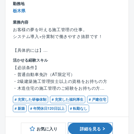
勤務地
「子どもがのびのびと遊べる家が良い」「趣味の部屋
栃木県
を作りたい」など希望はさまざまです！
お客様と直接関わることができるからこそ、一つひと
業務内容
つのこだわりを実現できるやりがいがあります！
お客様の夢を叶える施工管理の仕事。
システム導入×分業制で働きやすさ抜群です！
〈チーム組織構成〉
20代～60代まで幅広い年齢層の社員が活躍中。
【具体的には】
いずれの拠点も、明るい声が響き、活気にあふれた雰
・営業からお客様を引き継ぎ、施工の打ち合わせ
囲気で、わからないことがあれば気軽に質問できる環
活かせる経験スキル
・職人の手配や資材の発注を実施
境が整っています。
【必須条件】
・着工したら現場で品質・工程・安全管理を担当
中途入社も多く、壁を感じることなく馴染むことがで
・普通自動車免許（AT限定可）
・約3～4ヶ月で完成。引き渡しが無事に進めば、1案件
きる環境です。
・2級建築施工管理技士以上の資格をお持ちの方
完了！
・木造住宅の施工管理のご経験をお持ちの方
〈男女比〉4：6
【ポイント】
# 充実した研修体制
# 充実した福利厚生
# 戸建住宅
【歓迎条件】
◆依頼主は地域に住むファミリー層や、建て替え希望
≪商品ラインアップ≫
・1級建築施工管理をお持ちの方
# 新築
# 年間休日120日以上
# 転勤なし
のシニア層など
■ローコストで自由設計が可能な自由設計住宅シリーズ
◆各現場への確認・訪問回数は1日2～3件
■100種類以上の間取りや外観から選べる企画住宅シリ
◆訪問先は車で1時間圏内
お気に入り
詳細を見る
ーズ
◆並行して進める案件は6件程度