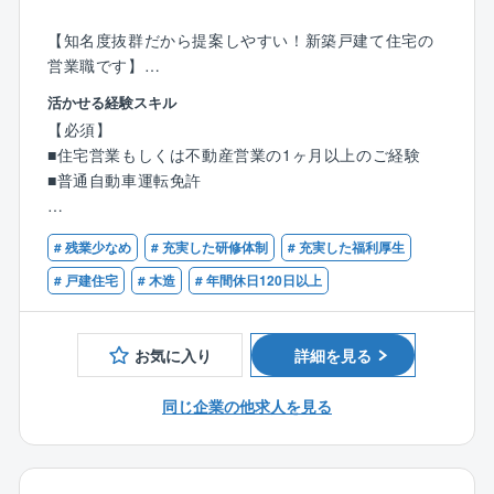
【知名度抜群だから提案しやすい！新築戸建て住宅の
営業職です】
モデルハウスに来場されたお客様へ、同社の住宅をご
活かせる経験スキル
提案していただきます。
【必須】
■住宅営業もしくは不動産営業の1ヶ月以上のご経験
【具体的には】
■普通自動車運転免許
●住宅に関するご希望のヒアリング、プラン作成
●住宅建設地の敷地調査、現地調査、役所調査
【歓迎】
●住宅ローンのご相談等
# 残業少なめ
# 充実した研修体制
# 充実した福利厚生
■何らかの営業経験5年以上がある方
■宅地建物取引士の資格保有者
# 戸建住宅
# 木造
# 年間休日120日以上
来場からお引渡まで、すべてをプロデュースしていた
だきます。
これまでのご経験を存分に発揮していただける環境を
お気に入り
詳細を見る
整えています。
同じ企業の他求人を見る
【タマホーム営業職魅力ポイント】
★より良いものを安く
業界相場を下回るタマホーム価格