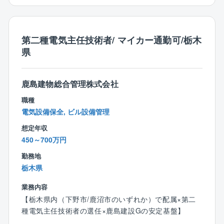
同社では多くの女性社員が活躍しており、設計課では
上記のとおり1名の女性が同社の設計業務を支えていま
す。
チームで行う仕事ですので、チームワークを大切にで
第二種電気主任技術者/ マイカー通勤可/栃木
きる方を歓迎します。
県
鹿島建物総合管理株式会社
職種
電気設備保全, ビル設備管理
想定年収
450～700万円
勤務地
栃木県
業務内容
【栃木県内（下野市/鹿沼市のいずれか）で配属×第二
種電気主任技術者の選任×鹿島建設Gの安定基盤】