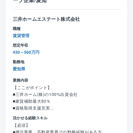
ープ企業/愛知
リフォームの施工管理業務を担当していただきます。
その他に、三井ホームが実施している建物の10年点
検、建物を管理する前の受託前点検も施工管理の大切
三井ホームエステート株式会社
な仕事です。
職種
賃貸管理
【外装工事の施工管理業務】
■アパートの施工管理が全体の8割ほど
想定年収
■その他にマンション・戸建の施工管理の依頼もあり
430～560万円
■現場数は1人6～10件ほどを並行して管理します
勤務地
■アパートの場合、1現場につき1カ月を目安に施工管理
愛知県
■マンションのような大きな現場になると2～3カ月ほど
かかります
業務内容
■営業所ごとに管理する賃貸物件が決まっているので、
【ここがポイント】
基本的には担当エリア内の現場に向かいます（状況に
■三井ホーム(株)の100%出資会社
よりイレギュラー案件あり）
■家賃補助最大90％
■資格取得支援充実
【その他の担当業務】
■社員を大切にした育成＆環境整備で働きやすい環境
活かせる経験スキル
■三井ホーム10年保証の10年点検（アパートが中心）
【必須】
■受託前点検（管理前の物件に法令違反がないか等の調
【業務内容】
■建設業界、不動産業界での勤務経験がある方
査）