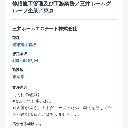
修繕施工管理及び工務業務／三井ホームグ
■不動産売買
ループ企業／東京
■新築物件に関する提案 など
【1日の流れの一例】
三井ホームエステート株式会社
09:00 出社 メールの確認・返信
10:00 電話対応
職種
11:00 見積り作成 オーナーさまへご連絡
建築施工管理
12:00 ランチ
想定年収
13:00 外回り（オーナーさま訪問・空室確認）
520～590万円
16:00 帰社 事務作業（敷金計算など）
18:30 退社
勤務地
東京都
業務内容
【入社後のフォロー体制◎】
【同社の魅力】
■入社後は、約3日間かけて会社概要・システムなどを
■安定して仕事がある
座学でレクチャー。
知名度が高く、大手グループのため、年間を通して仕
その後は、配属先で先輩メンバーと一緒に、実務を通
事が途切れることはありません。
じてデータベースの使い方などを覚えていきます。
同社の営業部からの依頼だけでなく、三井ホームから
活かせる経験スキル
の依頼もあり、施工管理として培ってきた知識・ノウ