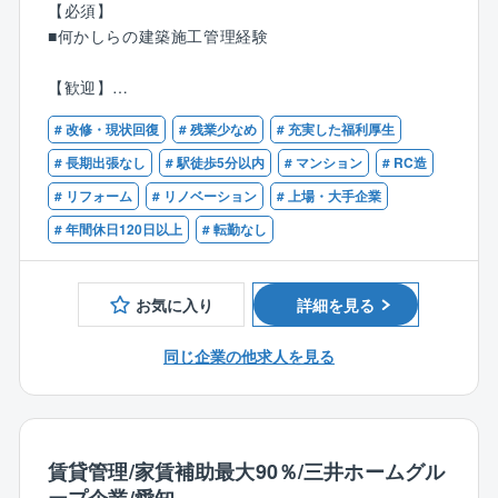
■チームワーク抜群な職場
【必須】
ハウを発揮する場面が多くあります。
法改正についてなど、新しい情報については共有会や
■何かしらの建築施工管理経験
毎月のMTGでしっかり共有しています。
■残業少なめ！
業務進捗も共有していますので、困っていることがあ
【歓迎】
現場は豊富にありますが、余裕を持ったスケジュール
れば頼れる先輩社員がフォロー。
■建築士有資格者
を組んでいるため、夜遅くまで仕事するような環境は
アドバイスし合うような高め合う文化もありますの
# 改修・現状回復
# 残業少なめ
# 充実した福利厚生
■建築施工管理技士保有者
ありません。
で、一歩ずつ自分のペースでステップアップできま
■集合住宅における新築または修繕の施工管理業務
# 長期出張なし
# 駅徒歩5分以内
# マンション
# RC造
定時になったら仕事を切り上げ、家族が待つ家路に足
す。
# リフォーム
# リノベーション
# 上場・大手企業
早に帰る先輩スタッフが多数活躍しています。
平均残業時間は20時間程度となります。
# 年間休日120日以上
# 転勤なし
【働きやすい環境です】
同社ではフレックスタイム制度を導入しており、お仕
■チームワークを重視
事の内容によっては、直行直帰が可能です。
一人ひとりに担当現場を振り分けますが、何かれば先
お気に入り
詳細を見る
もちろん、リモートワークもOK。
輩や上司がフォローに入りますし、チームプレーで工
出先付近のグループ企業のサテライトオフィスを利用
期までに終わるようにサポートしていく職場です。
同じ企業の他求人を見る
できるなど、柔軟な働き方ができます。
みんなで現場を進めていくイメージを大切にしている
ので、とても働きやすい雰囲気があります。
【具体的には】
賃貸管理/家賃補助最大90％/三井ホームグル
三井ホームが施工した賃貸物件の外装や、一般物件の