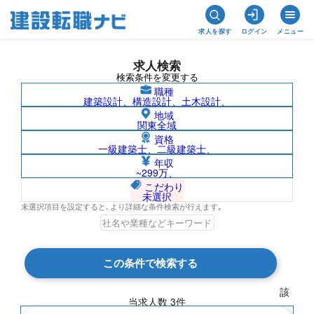
求人を探す
ログイン
メニュー
求人検索
検索条件を変更する
職種
建築設計、構造設計、土木設計、
地域
関東全域
資格
一級建築士、二級建築士、
三井ホームエステート株式会社の求人検
年収
~299万、
索結果一覧
こだわり
未選択
未選択項目を設定すると､より詳細な条件検索が行えます｡
検索結果 3 件
この条件で検索する
現在の検索条件
該
当求人数
3
件