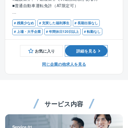
オーナーの賃貸事業の収益を最大化させるために、物
■普通自動車運転免許（AT限定可）
■各業務に関わる事務処理など
件のリーシング(入居者募集)や管理業務を担当いただき
ます。
【歓迎】
【その他詳細】
# 残業少なめ
# 充実した福利厚生
# 長期出張なし
■宅地建物取引士資格保有者
■案件は東京を中心とする一都三県となります。
※入社段階で適性を見て配属を決定。ほとんどの方は物
■賃貸不動産経営管理士
# 上場・大手企業
# 年間休日120日以上
# 転勤なし
■常駐でなく、巡回での業務
件管理のお仕事からスタートしています。
■リーシング・賃貸仲介
■外勤6割：内勤4割の業務イメージ
※物件管理業務は、アパートやマンションの賃貸物件を
■不動産売買の経験
現場に出ずにオフィス内で業務いただくことも多く
オーナーさま（法人）に代わり管理するお仕事です。
お気に入り
詳細を見る
ございます。
【具体的には】
同じ企業の他求人を見る
■入居者からの問い合わせ対応
■退去時の立ち会い、原状回復工事の手配、敷金精算
■オーナーさまへの報告・連絡
■リフォームによる価値向上の企画提案
■不動産売買
■新築物件に関する提案 など
サービス内容
【1日の流れの一例】
09:00 出社 メールの確認・返信
10:00 電話対応
Service 01