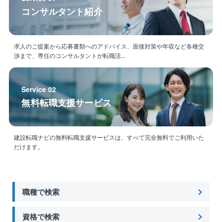
11:00 見積り作成 オーナーさまへご連絡
コンサルタント紹介
12:00 ランチ
13:00 外回り（オーナーさま訪問・空室確認）
16:00 帰社 事務作業（敷金計算など）
求人のご提案から応募書類へのアドバイス、面接対策や年収など各種交
18:30 退社
渉まで、専任のコンサルタントが転職活...
【入社後のフォロー体制◎】
Service 02
■入社後は、約3日間かけて会社概要・システムなどを
無料転職支援サービス
座学でレクチャー。
その後は、配属先で先輩メンバーと一緒に、実務を通
じてデータベースの使い方などを覚えていきます。
建設転職ナビの無料転職支援サービスは、すべて完全無料でご利用いた
だけます。
■チームワーク抜群な職場
法改正についてなど、新しい情報については共有会や
毎月のMTGでしっかり共有しています。
職種で検索
業務進捗も共有していますので、困っていることがあ
れば頼れる先輩社員がフォロー。
アドバイスし合うような高め合う文化もありますの
資格で検索