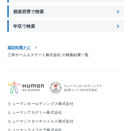
で、一歩ずつ自分のペースでステップアップできま
す。
都道府県で検索
【働きやすい環境です】
年収で検索
同社ではフレックスタイム制度を導入しており、お仕
事の内容によっては、直行直帰が可能です。
もちろん、リモートワークもOK。
建設転職ナビ
出先付近のグループ企業のサテライトオフィスを利用
三井ホームエステート株式会社 の検索結果一覧
できるなど、柔軟な働き方ができます。
ヒューマンホールディングス
(証券コード:2415)子会社
ヒューマンホールディングス株式会社
ヒューマンアカデミー株式会社
ヒューマンスターチャイルド株式会社
ヒューマンライフケア株式会社