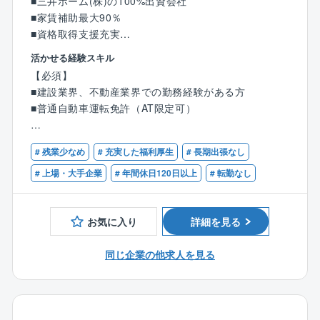
■三井ホーム(株)の100%出資会社
■家賃補助最大90％
■資格取得支援充実
■社員を大切にした育成＆環境整備で働きやすい環境
活かせる経験スキル
【必須】
【業務内容】
■建設業界、不動産業界での勤務経験がある方
都内の営業所にてオーナーの賃貸事業の収益を最大化
■普通自動車運転免許（AT限定可）
させるために、物件のリーシング(入居者募集)や管理業
務を担当いただきます。
【歓迎】
# 残業少なめ
# 充実した福利厚生
# 長期出張なし
■宅地建物取引士資格保有者
※入社段階で適性を見て配属を決定。ほとんどの方は物
■賃貸不動産経営管理士
# 上場・大手企業
# 年間休日120日以上
# 転勤なし
件管理のお仕事からスタートしています。
■リーシング・賃貸仲介
※物件管理業務は、アパートやマンションの賃貸物件を
■不動産売買の経験
オーナーさま（法人）に代わり管理するお仕事です。
お気に入り
詳細を見る
【具体的には】
同じ企業の他求人を見る
■入居者からの問い合わせ対応
■退去時の立ち会い、原状回復工事の手配、敷金精算
■オーナーさまへの報告・連絡
■リフォームによる価値向上の企画提案