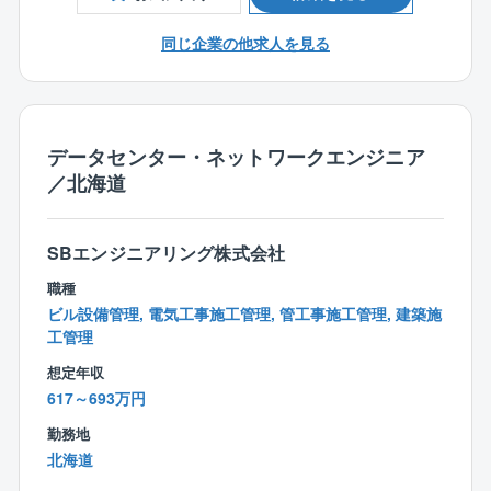
２．通信機器の保守業務
で、内装などの建築工程から、電気・電気通信分野に
・第二種電気工事士
異常アラームの一次対応： 通信機器の異常アラーム
おいても実際に経験できる事で、様々な分野で経験を
同じ企業の他求人を見る
（例：電源断）が発生した際、現場での一次対応（電
積み重ね知識を深める事が可能です。担当業務が縦割
【歓迎する経験・スキル】
源のオン/オフなど）を行います。
りになっておらず、担当したお客様に対して提案作業
・通信キャリアやCATV会社等での通信インフラ（有
から検収までワンストップで携われるため、プロジェ
線・無線問わず）の構築、保守、運用、施工管理いず
リモートハンド対応： 親会社やお客様からの電話指示
クト完了における達成感が高い職場となります。
れかのご経験
データセンター・ネットワークエンジニア
に基づき、現場作業（指示通りの電源のオン/オフな
・データセンターやネットワークセンターでの設備の
／北海道
ど）を行います。
＜採用部門概要＞
運用、保守、構築のご経験
▼組織名称
・海底ケーブルの敷設、保守、運用に関するご経験
3. ネットワーク構築（ハードウェア面）
ソリューション本部 ネットワーク構築部
・Cisco等のネットワーク機器の構築・設定経験
SBエンジニアリング株式会社
ケーブル接続作業： 指示書に基づき、通信ケーブルを
・リーダーやプロジェクトマネージャーとしてチーム
接続する作業です。ケーブルの種類や接続ポートのル
職種
▼部門概要
をまとめたご経験
ールを覚えて対応します。1日2件程度です。
ビル設備管理, 電気工事施工管理, 管工事施工管理, 建築施
親会社のソフトバンク社やグループ会社様の新規オフ
・顧客（ユーザー）との折衝やサポートのご経験
工管理
ィス事務所構築や移転に伴い発生する工事の施工管理
▼働き方
業務を担当しております。ソフトバンク社及びグルー
想定年収
勤務時間： 9:00～17:45（実働7時間45分）
プ会社様の総務・部門担当者と連携しながら様々な依
617～693万円
頼に対応しています。電気通信から内装工事まで、オ
勤務地
フレックス制度あり： 家庭の事情などで事前に申請
フィス構築に伴う軽作業～施工までを引き受けており
北海道
し、業務調整が可能であれば利用できます。
ます。