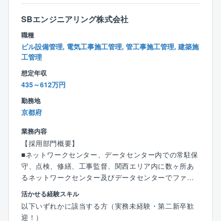
勤務のベースは、原則【月〜金曜の通常日勤（9:00〜1
【休日出勤】
7:45）】となります。
SBエンジニアリング株式会社
計画的な休日出勤。平日に振休取得。
カレンダー通りの規則正しい生活を基本としながら
職種
日々の安定運用を守るために以下の対応が一部発生し
ビル設備管理, 電気工事施工管理, 管工事施工管理, 建築施
ます。
工管理
＜勤務体制＞
想定年収
・基本勤務：「月〜金曜の日勤帯（9:00〜17:45）」
435～612万円
・宿直勤務： 月3回未満（※入社後、業務をしっかり覚
勤務地
えていただいてからのアサインです。
京都府
宿直手当が別途支給されます。宿直時の夜間対応は緊
急時に限られ、頻繁に発生するものではありません）
業務内容
・夜間・休日のシフト勤務： 多い月でも月1〜2回程度
【採用部門概要】
です（発生しない月もあります）。
■ネットワークセンター、データセンター内での常駐保
対応が発生した場合は、原則として平日に振替休日を
守、点検、修繕、工事監督、関西エリア内に数ヶ所あ
しっかりと取得できる環境が整っています。
るネットワークセンター及びデータセンターでファシ
リティ設備(自家発設備、受変電設備、空調設備、消防
活かせる経験スキル
＜勤務地（転勤範囲）に関する補足＞
設備、給排水設備、衛生設備、躯体)の工事・保守・運
以下いずれかに該当する方（実務未経験・第二新卒歓
本ポジションは「エリアコース社員（関東エリアブロ
用・修繕業務を担っています。
迎！）
ック）」としての採用となります。