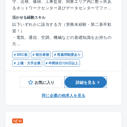
守、点検、修繕、工事監督、関東エリア内に数ヶ所あ
るネットワークセンター及びデータセンターでファシ
仕事の魅力：
リティ設備(自家発設備、受変電設備、空調設備、消防
活かせる経験スキル
【世界をつなぐ通信インフラを支える】
設備、給排水設備、衛生設備、躯体)の工事・保守・運
以下いずれかに該当する方（実務未経験・第二新卒歓
海底ケーブルの陸揚げ局として、世界中の通信を支え
用・修繕業務を担っています。
迎！）
る重要な設備の保守・運用を担います。
各ジャンルのエキスパートで1チームとなって各工事、
・電気、通信、空調、機械などの基礎知識をお持ちの
【グローバルな環境で成長できる】
保守、運用、修繕に当たります。
方
海外キャリアや海外のお客さまと連携しながら、国際
・何らかの現場作業、施工、保守、メンテナンス、製
案件にも携わることができます。
【具体的な業務】
# SRC造
# 発注者側
# 再雇用制度あり
造、整備などの実務経験をお持ちの方
【技術者として幅広く活躍できる】
・ネットワーク設備の導入工事、点検、保全、修繕対
（例：電気工事会社等での施工・保守、ビルメンテナ
# 上場・大手企業
# 年間休日120日以上
通信設備だけでなく、電源・空調・建物設備など、多
応
ンス、工場の設備保全）
様な設備を扱いながら専門性を高められます。
・ファシリティ設備の導入工事、点検、保全、修繕対
応
お気に入り
詳細を見る
・日次・月次・年次点検、試運転業務
・定期点検で発見した故障修繕、中長期修繕計画での
同じ企業の他求人を見る
交換工事
・工事における予算、工程、手順、安全計画の立案、
現場管理
NEW
【働き方】