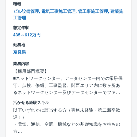
職種
日々の安定運用を守るために以下の対応が一部発生し
ビル設備管理, 電気工事施工管理, 管工事施工管理, 建築施
ます。
工管理
＜勤務体制＞
想定年収
・基本勤務：「月〜金曜の日勤帯（9:00〜17:45）」
435～612万円
・宿直勤務： 月3回未満（※入社後、業務をしっかり覚
勤務地
えていただいてからのアサインです。
奈良県
宿直手当が別途支給されます。宿直時の夜間対応は緊
急時に限られ、頻繁に発生するものではありません）
業務内容
・夜間・休日のシフト勤務： 多い月でも月1〜2回程度
【採用部門概要】
です（発生しない月もあります）。
■ネットワークセンター、データセンター内での常駐保
対応が発生した場合は、原則として平日に振替休日を
守、点検、修繕、工事監督、関西エリア内に数ヶ所あ
しっかりと取得できる環境が整っています。
るネットワークセンター及びデータセンターでファシ
リティ設備(自家発設備、受変電設備、空調設備、消防
活かせる経験スキル
＜勤務地（転勤範囲）に関する補足＞
設備、給排水設備、衛生設備、躯体)の工事・保守・運
以下いずれかに該当する方（実務未経験・第二新卒歓
本ポジションは「エリアコース社員（関西エリアブロ
用・修繕業務を担っています。
迎！）
ック）」としての採用となります。
各ジャンルのエキスパートで1チームとなって各工事、
・電気、通信、空調、機械などの基礎知識をお持ちの
・一般社員（メンバー）期間：
保守、運用、修繕に当たります。
方
勤務地は「関西エリアブロック（大阪府、兵庫県、