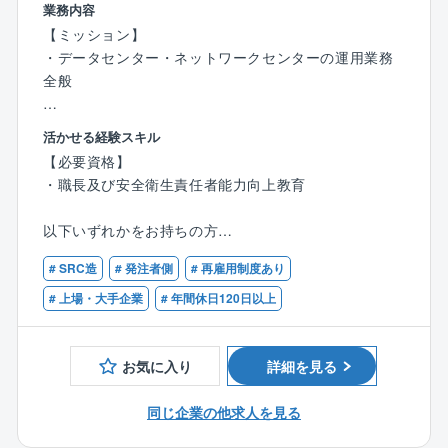
業務内容
時間外対応について：
全国にあるソフトバンク関連オフィス構築に関わる
【ミッション】
基本的に日勤ですが、夜間（20～21時頃）や土日に緊
為、電気通信だけにとどまらず、幅広い内容を経験で
・データセンター・ネットワークセンターの運用業務
急対応が発生する場合があります。
きる事が醍醐味のひとつです。
全般
緊急時はまず課長に連絡が入り、対応可能な社員を探
＜働き方＞
【主な業務】
します。必ずしも予定を空けておく必要はなく、対応
活かせる経験スキル
・平均20時間/月、出勤ペース（週2回）
・ネットワーク設備の導入工事・点検/保全/修繕対応
できる社員が現地へ向かいます。
・繁忙期末時は平均30時間/月超、土日祝及び夜間対応
【必要資格】
・ファシリティ設備の導入工事・点検/保全/修繕対応
有
・職長及び安全衛生責任者能力向上教育
残業時間： 月平均10時間程度と少なめです。
【具体的な業務】
以下いずれかをお持ちの方
＜ネットワーク・データセンター機器・設備＞
この業務は、最先端の国際通信インフラを支える重要
・2級施工管理技士（補）（電気通信工事、電気工事、
・日次・月次・年次点検、試運転業務
# SRC造
# 発注者側
# 再雇用制度あり
な役割であり、技術的なスキルだけでなく、お客様と
土木、建設機械、建築、管工事）
・定期点検で発見した故障修繕、中長期修繕計画での
のコミュニケーション能力も活かせるポジションで
・第2種電気工事士
# 上場・大手企業
# 年間休日120日以上
交換工事
す。
・工事における予算、工程、手順、安全計画の立案、
【勤務形態】
現場管理
【採用部門概要】
お気に入り
詳細を見る
・シフト勤務、夜間・休日勤務に対応可能な方
・データ分析、効率化、コスト削減提案
▼エンジニアリング本部 センター保全部
国際陸揚局でのコロケーション業務を担います。国際
同じ企業の他求人を見る
【実務経験】
【採用部門概要】
ケーブルを陸揚げする拠点において、コロケーション
以下いずれかをお持ちの方