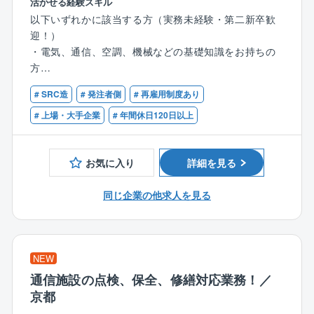
活かせる経験スキル
＜勤務地（転勤範囲）に関する補足＞
設備、給排水設備、衛生設備、躯体)の工事・保守・運
以下いずれかに該当する方（実務未経験・第二新卒歓
本ポジションは「エリアコース社員（関東エリアブロ
用・修繕業務を担っています。
迎！）
ック）」としての採用となります。
各ジャンルのエキスパートで1チームとなって各工事、
・電気、通信、空調、機械などの基礎知識をお持ちの
・一般社員（メンバー）期間：
保守、運用、修繕に当たります。
方
勤務地は「関東エリアブロック（東京都、神奈川県、
・何らかの現場作業、施工、保守、メンテナンス、製
千葉県、埼玉県、栃木県、群馬県、茨城県、新潟県、
【具体的な業務】
# SRC造
# 発注者側
# 再雇用制度あり
造、整備などの実務経験をお持ちの方
長野県、山梨県など）」
・ネットワーク設備の導入工事、点検、保全、修繕対
（例：電気工事会社等での施工・保守、ビルメンテナ
# 上場・大手企業
# 年間休日120日以上
・将来的なキャリアアップ時：
応
ンス、工場の設備保全）
将来的に管理職（ライン長など）へと登用された際に
・ファシリティ設備の導入工事、点検、保全、修繕対
は組織全体をマネジメントする役割を担うため「全国
応
お気に入り
詳細を見る
型社員」へ移行し関東エリア外の拠点へ転居を伴う異
・日次・月次・年次点検、試運転業務
動が発生する可能性があります。
・定期点検で発見した故障修繕、中長期修繕計画での
同じ企業の他求人を見る
交換工事
【仕事の魅力】
・工事における予算、工程、手順、安全計画の立案、
大規模ネットワーク設備の構築・維持管理に携わり、
現場管理
情報社会のインフラ基盤を構築。
NEW
社会発展を自らのスキルで支える仕事です。
【働き方】
スキル・経験の浅い方へは、上記業務に携って頂きな
通信施設の点検、保全、修繕対応業務！／
「シフトあり＝不規則で過酷」というイメージはあり
がら成長を支援します。
京都
ません。