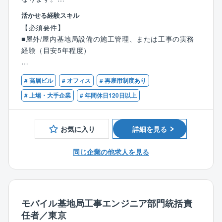
【部門概要】
ソフトバンク系列という安定した事業基盤のもと、30
活かせる経験スキル
【主な業務】※以下いずれか、または複数の業務を担当
名規模の組織マネジメントや事業戦略の立案といった
【必須要件】
●基地局諸元の作成,更新（機器構成、周波数/帯域、出
経営に近い視点で従事いただきます。今後も積極的な
■屋外/屋内基地局設備の施工管理、または工事の実務
力、ID、伝送系情報 等）
事業展開をしていく方針の同社にて、これまでのネッ
経験（目安5年程度）
●詳細図面の確認,整合（基地局工事図面の確認等）
トワークセンター・データセンター工事での管理職経
●伝送設計（伝送論理設計、各種申請、開通に向けた施
験を活かし、ステップアップされたい方、礎を担うネ
【歓迎要件】
工会社との調整、確認等）
ットワークを維持・構築していきましょう。
# 高層ビル
# オフィス
# 再雇用制度あり
※現場知識をベースに、以下いずれかの領域でスキルを
●各種申請,届出（無線局免許関連、ビル/物件申請、回
活かしたい，広げたい方歓迎！
# 上場・大手企業
# 年間休日120日以上
線手配,開通、各種許認可）
【働き方】
●その他、諸手続きサポート（発注、検収、物流手配、
週3本社出社、週1センター出社、週1日リモートワー
■調整，交渉： 施設オーナーやベンダとの折衝、回線
資産処理サポート等）
ク、出張は年4～5回程度
お気に入り
詳細を見る
手配等の窓口経験
●関係各所との調整（キャリア、施工会社、物件オーナ
■設計，技術： 伝送設計（光/IPネットワーク）の知
ー、自治体 等）
【この求人の魅力】
同じ企業の他求人を見る
識、CAD図面の理解
●その他、関連する基地局系バックオフィス、BPO作業
折衝～業務設計・構築～運用まで幅広く工程に携わ
■事務，管理： 通信キャリア等でのバックオフィス、
●パート毎にチームで活動しておりチームの管理、運営
れ、与えらえた裁量も大きいため、業務を通じて大き
設計支援の実務経験
な責任感・達成感・やりがいを得ることが出来ます。
■IT，効率化： RPAやスクリプト（Python、GAS等）
【部門詳細】
又、お客様課題の解決に直接寄与する業務となるた
による業務自動化の経験
モバイル基地局工事エンジニア部門統括責
全国規模で進む4G/5Gネットワークの新設,増設,更新プ
め、お客様への貢献も直接的に実感する事が可能で
任者／東京
ロジェクトを
す。