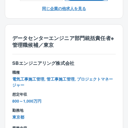
動が発生する可能性があります。
・定期点検で発見した故障修繕、中長期修繕計画での
同じ企業の他求人を見る
交換工事
【仕事の魅力】
・工事における予算、工程、手順、安全計画の立案、
大規模ネットワーク設備の構築・維持管理に携わり、
現場管理
情報社会のインフラ基盤を構築。
社会発展を自らのスキルで支える仕事です。
データセンターエンジニア部門統括責任者※
【働き方】
スキル・経験の浅い方へは、上記業務に携って頂きな
管理職候補／東京
「シフトあり＝不規則で過酷」というイメージはあり
がら成長を支援します。
ません。
勤務のベースは、原則【月〜金曜の通常日勤（9:00〜1
【休日出勤】
SBエンジニアリング株式会社
7:45）】となります。
計画的な休日出勤。平日に振休取得。
カレンダー通りの規則正しい生活を基本としながら
職種
日々の安定運用を守るために以下の対応が一部発生し
電気工事施工管理, 管工事施工管理, プロジェクトマネー
ます。
ジャー
想定年収
＜勤務体制＞
800～1,000万円
・基本勤務：「月〜金曜の日勤帯（9:00〜17:45）」
勤務地
・宿直勤務： 月3回未満（※入社後、業務をしっかり覚
東京都
えていただいてからのアサインです。
宿直手当が別途支給されます。宿直時の夜間対応は緊
業務内容