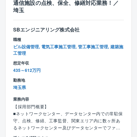
通信施設の点検、保全、修繕対応業務！／
「シフトあり＝不規則で過酷」というイメージはあり
埼玉
ません。
勤務のベースは、原則【月〜金曜の通常日勤（9:00〜1
7:45）】となります。
SBエンジニアリング株式会社
カレンダー通りの規則正しい生活を基本としながら
職種
日々の安定運用を守るために以下の対応が一部発生し
ビル設備管理, 電気工事施工管理, 管工事施工管理, 建築施
ます。
工管理
＜勤務体制＞
想定年収
・基本勤務：「月〜金曜の日勤帯（9:00〜17:45）」
435～612万円
・宿直勤務： 月3回未満（※入社後、業務をしっかり覚
勤務地
えていただいてからのアサインです。
埼玉県
宿直手当が別途支給されます。宿直時の夜間対応は緊
急時に限られ、頻繁に発生するものではありません）
業務内容
・夜間・休日のシフト勤務： 多い月でも月1〜2回程度
【採用部門概要】
です（発生しない月もあります）。
■ネットワークセンター、データセンター内での常駐保
対応が発生した場合は、原則として平日に振替休日を
守、点検、修繕、工事監督、関東エリア内に数ヶ所あ
しっかりと取得できる環境が整っています。
るネットワークセンター及びデータセンターでファシ
リティ設備(自家発設備、受変電設備、空調設備、消防