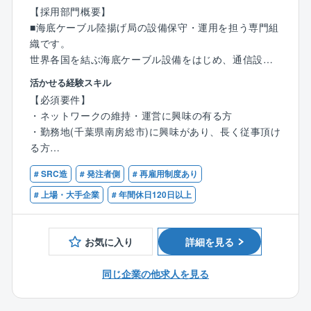
【採用部門概要】
■海底ケーブル陸揚げ局の設備保守・運用を担う専門組
織です。
世界各国を結ぶ海底ケーブル設備をはじめ、通信設備
や電源・空調などの付帯設備、コロケーション設備の
活かせる経験スキル
維持管理を通じて、グローバルな通信インフラの安定
【必須要件】
運用を支えています。
・ネットワークの維持・運営に興味の有る方
・勤務地(千葉県南房総市)に興味があり、長く従事頂け
設備の保守だけでなく、海外キャリアとの調整、設備
る方
工事の監督、安全管理など、多様な業務を担当し、高
品質なサービス提供に貢献しています。
# SRC造
# 発注者側
# 再雇用制度あり
【歓迎する経験・スキル】
私たちとともに、社会を支えるネットワークインフラ
以下のような経験をお持ちの方を歓迎します。（すべ
# 上場・大手企業
# 年間休日120日以上
の維持・構築に挑戦してみませんか。
てを満たす必要はありません）
・通信設備やネットワーク設備の保守・運用・構築に
職務内容：
お気に入り
詳細を見る
携わった経験
【ミッション】
・データセンターや通信設備などの設備管理・運用経
国際中継所の海底ケーブル設備やコロケーション設備
同じ企業の他求人を見る
験
をはじめとする通信インフラの安定運用を担い、国内
・通信・電気設備に関する工事や施工管理の経験
外のお客さまへ高品質なサービスを提供します。
・ネットワーク機器（Ciscoなど）の設定・運用経験