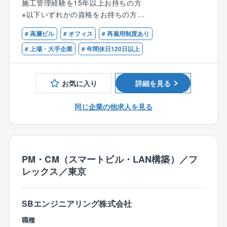
ライベート時間の増加や自由度の高い働き方にも取り
施工管理経験を15年以上お持ちの方
・受注戦略の立案、主要クライアント（通信キャリ
組んでおります。
※以下いずれかの資格をお持ちの方
ア）への技術提案,リレーション構築
・1級電気通信施工管理技士
# 高層ビル
# オフィス
# 再雇用制度あり
【入社後の流れ】
・2級電気通信施工管理技士
２、プロジェクト統括管理
社内規則＆業務説明→毎月発生する会議や定常業務説
・マネジメント経験（目安：10名以上の組織におい
# 上場・大手企業
# 年間休日120日以上
・重要プロジェクトにおける施工計画、工程、品質、
明→各グループごとのメンバー紹介や詳細業務説明→
て、課長職以上の経験が5年以上）をお持ちの方
安全、原価の統括審査,承認
部長職としての詳細な業務説明
・トラブル,事故発生時の危機管理対応および発注者,官
お気に入り
詳細を見る
【歓迎要件】
公庁との折衝
・数億円規模のプロジェクトにおける予算管理（P/L）
同じ企業の他求人を見る
経験をお持ちの方
３、組織マネジメント・人材育成:
・建設業法、労働安全衛生法に関する深い知識
・部下（課長層、技術者、スタッフ）の目標設定、評
価、育成、配置計画の策定（同部署には30人～50名程
度の人員がおります）
PM・CM（スマートビル・LAN構築）／フ
・監理技術者,主任技術者の適正配置管理と建設業法コ
レックス／東京
ンプライアンスの遵守
・協力会社（パートナー企業）とのネットワーク強
化、調達戦略の立案
SBエンジニアリング株式会社
・統括安全衛生責任者としての役割遂行（または指導
監督）
職種