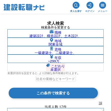
求人を探す
ログイン
メニュー
求人検索
検索条件を変更する
職種
建築設計、構造設計、土木設計、
地域
関東全域
資格
一級建築士、二級建築士、
SBエンジニアリング株式会社の求人検索
年収
~299万、
結果一覧
こだわり
未選択
未選択項目を設定すると､より詳細な条件検索が行えます｡
検索結果 17 件
この条件で検索する
現在の検索条件
該
当求人数
17
件