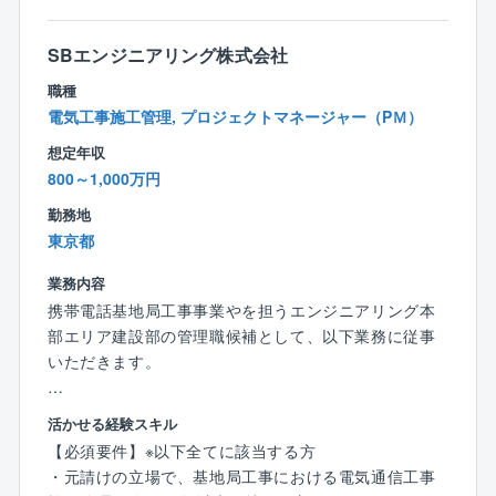
バックオフィス領域から支える部門です。
基地局建設の各工程（計画,設計,申請,施工,開通）に応
【同社の特徴/魅力】
SBエンジニアリング株式会社
じた事務,設計支援業務をBPOとして受託し、品質標準
ソフトバンク100%出資の子会社として2005年に設立
化,品質向上,コスト最適化の実現に取り組んでいます。
職種
した同社。
基地局諸元、詳細図面の確認、伝送設計、各種申請,届
電気工事施工管理, プロジェクトマネージャー（PＭ）
母体が提供するサービスの技術支援を主軸に、通信シ
出業務、施工会社,キャリアとの調整など、最新テクノ
ステムの構築や法人向けの通信環境サポートといった
想定年収
ロジーの普及を支える重要な役割を担います。
ネットワークビジネスを展開しています。
800～1,000万円
通信インフラの安定稼働と迅速な展開に貢献します。
エンジニアリングとオペレーションの2本の柱で、企業
勤務地
の 「いま」 を支え、 「未来」 へとつなぎます。
【仕事の魅力】
東京都
SBエンジニアリングは、ソフトバンクのグループ会社
社会インフラであるネットワークの整備に間接的、直
として「安全」「品質」「お客様への価値」を提供し
業務内容
接的に寄与できます。
続けます。
携帯電話基地局工事事業やを担うエンジニアリング本
●現場施工と設計をつなぐ中核として、品質を左右する
部エリア建設部の管理職候補として、以下業務に従事
重要な作業/手続き/申請業務に携われます。
【働きやすい環境】
いただきます。
●全国規模の多数サイトを扱うため、マネジメント力や
社員の働く環境を整備するために、「プレミアムフラ
標準化,自動化のスキルが着実に身につきます。
イデーの実施」や「スーパーフレックスタイムの導
【具体的には】
●伝送設計や図面/申請の専門知識が習得でき、通信キ
入」、「在宅勤務制度の強化」など、働き方改革に積
活かせる経験スキル
１、事業計画の策定,Ｐ／Ｌ責任
ャリア/ベンダ/施工会社など多様なステークホルダーと
極的に取組んでいます。
【必須要件】※以下全てに該当する方
・部門の年度,中長期事業計画、売上,利益目標の策定お
の折衝経験が積めます。
他にも「残業時間の削減」や「副業解禁」による、プ
・元請けの立場で、基地局工事における電気通信工事
よび予実管理