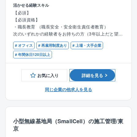
日常欠かせない通信設備の新規構築から増設や無線機
がら成長を支援します。
活かせる経験スキル
【この求人の魅力】
の取り換えをおこなっております。
【必須】
大規模ネットワーク設備の維持管理に携わり、情報社
新しい5Gのエリア拡大を一緒に構築していきましょ
【休日出勤】
【必須資格】
会のインフラの進歩を自らの技能で支える仕事です。
う。
計画的な休日出勤。平日に振休取得。
・職長教育 （職長安全・安全衛生責任者教育）
ファシリティについて多種多様の業務を学ぶことがで
次のいずれかの経験者をお持ちの方（3年以上だと望ま
きるのでキャリアパスを大きく広げることが可能で
【業務について】
しい）
す。OJT制度もしっかりと整えておりますので、やる
携帯電話基地局の新設、増設、撤去などの工事元請を
# オフィス
# 再雇用制度あり
# 上場・大手企業
・屋内基地局設備の施工管理又は工事経験
気があれば短期間でしっかりと成長いただく環境が用
行っている部門にて、全国の屋内基地局設備
・施設オーナとの折衝・調整経験
# 年間休日120日以上
意されていることはメリットです。
SmallCellやスマートシティ等の電波対策工事の管理業
・ソフトバンクの携帯電話基地局業務
務を担当
・JMCIAやJtower等の共同構築対策の工事経験
【働きやすい環境】
【具体的な案件】
お気に入り
詳細を見る
社員の働く環境を整備するために、「プレミアムフラ
・大規模屋内基地局
【歓迎経験】
イデーの実施」や「スーパーフレックスタイムの導
大型ショッピングセンター、超高層ビル、スタジア
同じ企業の他求人を見る
・プロジェクトマネージメントスキル
入」、など、働き方改革に積極的に取組んでいます。
ム、地下街などの大規模施設。
・CADスキル
他にも「残業時間の削減」や「副業解禁」による、プ
・共同構築案件
・職長経験者
ライベート時間の増加や自由度の高い働き方にも取り
JMCIAやJTOWERを活用した、他キャリアとの共同
・現場代理人経験者
組んでおります。
対策工事。
・業務設計・効率化の経験者
小型無線基地局（SmallCell）の施工管理/東
【求める人物像】
京
＜仕事の魅力＞
【歓迎資格】
下記に当てはまる方、ぜひご応募ください！
数万人規模が利用するスタジアムやランドマークとな