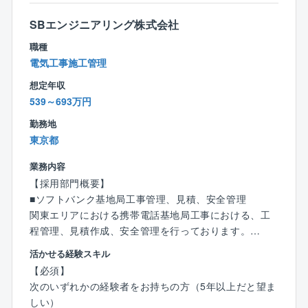
・1級電気通信工事施工管理技士
・将来像含めネットワークの進化、発展を真剣に考
る建物の通信基盤を創り上げる、非常に社会貢献度の
・陸上特殊無線技士（1級）
え、No.1のネットワーク実現に熱い想いのある人
SBエンジニアリング株式会社
高いプロジェクトです。
・電気通信主任技術者
・新しいことにチャレンジし、経験することで、自分
職種
のスキルや価値を高めていきたい人
＜休日出勤＞
電気工事施工管理
・自分の意思を持ち、自分たち自身で考えて将来のネ
・計画的な休日出勤で、平日に振休取得していただき
ットワークを作り上げていきたい人
想定年収
ます。
539～693万円
勤務地
東京都
業務内容
【採用部門概要】
■ソフトバンク基地局工事管理、見積、安全管理
関東エリアにおける携帯電話基地局工事における、工
程管理、見積作成、安全管理を行っております。
日常欠かせない通信設備の新規構築から増設や無線機
活かせる経験スキル
の取り換えをおこなっております。
【必須】
新しい5Gのエリア拡大を一緒に構築していきましょ
次のいずれかの経験者をお持ちの方（5年以上だと望ま
う。
しい）