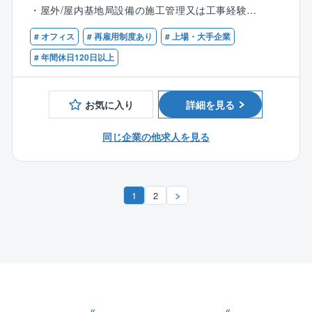
・屋外/屋内基地局設備の施工管理又は工事経験
【業務について】
・施設オーナとの折衝・調整経験
携帯電話基地局の新設、増設、撤去などの工事元請を
# オフィス
# 再雇用制度あり
# 上場・大手企業
行っている部門にて、全国の屋外／屋内基地局設備
【歓迎】
# 年間休日120日以上
SmallCellや保全対応の管理業務を担当
・プロジェクトマネージメントスキル
【具体的には】
・CADスキル
・受注案件の施工管理業務（進捗／コスト／安全品
お気に入り
詳細を見る
・職長経験者
質）
・現場代理人経験者
・工事/保守/保全に関する現場対応（現地作業／調査／
同じ企業の他求人を見る
・業務設計・効率化の経験者
折衝等）
・工事設計、原価精査、協力会社契約、物品手配、各
【歓迎資格】
種報告書及び図面作成
・陸上特殊無線技士（1級）
1
2
・電気工事士（2種）
【具体的な案件】
・職長教育 （職長安全・安全衛生責任者教育）
・小型無線基地局（Smallcell）
・1級電気通信工事施工管理技士もしくは2級電気通信
ビル内の特定フロア、小規模オフィス、飲食店、小
工事施工管理技士
売店舗、会議室などの電波改善。
＜仕事の魅力＞
日常使っている携帯電話設備を構築する業務となるの