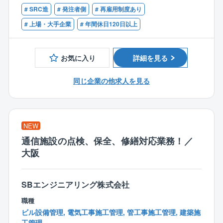
・何らかの現場作業、施工、保守、メンテナンス、製
京都府、奈良県、滋賀県、和歌山県など）」
【具体的な業務】
# SRC造
# 発注者側
# 再雇用制度あり
造、整備などの実務経験をお持ちの方
・将来的なキャリアアップ時：
・ネットワーク設備の導入工事、点検、保全、修繕対
（例：電気工事会社等での施工・保守、ビルメンテナ
# 上場・大手企業
# 年間休日120日以上
将来的に管理職（ライン長など）へと登用された際に
応
ンス、工場の設備保全）
は組織全体をマネジメントする役割を担うため「全国
・ファシリティ設備の導入工事、点検、保全、修繕対
型社員」へ移行し関西エリア外の拠点へ転居を伴う異
応
お気に入り
詳細を見る
動が発生する可能性があります。
・日次・月次・年次点検、試運転業務
・定期点検で発見した故障修繕、中長期修繕計画での
同じ企業の他求人を見る
【仕事の魅力】
交換工事
大規模ネットワーク設備の構築・維持管理に携わり、
・工事における予算、工程、手順、安全計画の立案、
情報社会のインフラ基盤を構築。
現場管理
社会発展を自らのスキルで支える仕事です。
NEW
スキル・経験の浅い方へは、上記業務に携って頂きな
【働き方】
がら成長を支援します。
通信施設の点検、保全、修繕対応業務！／
「シフトあり＝不規則で過酷」というイメージはあり
大阪
ません。
【休日出勤】
勤務のベースは、原則【月〜金曜の通常日勤（9:00〜1
計画的な休日出勤。平日に振休取得。
7:45）】となります。
SBエンジニアリング株式会社
カレンダー通りの規則正しい生活を基本としながら
職種
日々の安定運用を守るために以下の対応が一部発生し
ビル設備管理, 電気工事施工管理, 管工事施工管理, 建築施
ます。
工管理