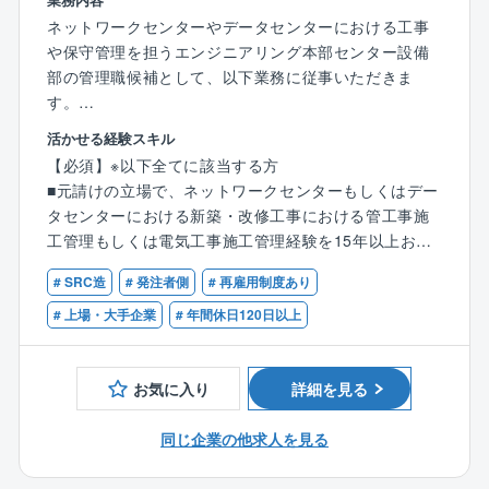
急時に限られ、頻繁に発生するものではありません）
ネットワークセンターやデータセンターにおける工事
・夜間・休日のシフト勤務： 多い月でも月1〜2回程度
や保守管理を担うエンジニアリング本部センター設備
です（発生しない月もあります）。
部の管理職候補として、以下業務に従事いただきま
対応が発生した場合は、原則として平日に振替休日を
す。
しっかりと取得できる環境が整っています。
活かせる経験スキル
【具体的には】
＜勤務地（転勤範囲）に関する補足＞
【必須】※以下全てに該当する方
■事業計画の策定・Ｐ／Ｌ責任
本ポジションは「エリアコース社員（北海道ブロッ
■元請けの立場で、ネットワークセンターもしくはデー
・部門の年度・中長期事業計画、売上・利益目標の策
ク）」としての採用となります。
タセンターにおける新築・改修工事における管工事施
定および予実管理・受注戦略の立案、主要クライアン
・一般社員（メンバー）期間：
工管理もしくは電気工事施工管理経験を15年以上お持
ト（通信キャリア、DC事業者）への技術提案・リレー
勤務地は「北海道ブロック（札幌・苫小牧など）」
ちの方（目安）
ション構築
# SRC造
# 発注者側
# 再雇用制度あり
に限定されるため、
■以下いずれかの資格をお持ちの方
■プロジェクト統括管理・重要プロジェクトにおける施
本州などブロックを越える遠方への転勤はありませ
・1級管工事施工管理技士
# 上場・大手企業
# 年間休日120日以上
工計画、工程、品質、安全、原価の統括審査・承認
ん。
・1級電気工事施工管理技士
・トラブル・事故発生時の危機管理対応および発注
※ただし、札幌・苫小牧間は通勤圏が異なるため、道内
■マネジメント経験（目安：10名以上の組織において、
者・官公庁との折衝
での拠点間異動に伴い北海道内での転居（引越）が発
お気に入り
詳細を見る
課長職以上の経験が5年以上）をお持ちの方
■組織マネジメント・人材育成:
生する可能性はございます。
・部下（課長層、技術者、スタッフ）の目標設定、評
・将来的なキャリアアップ時：
同じ企業の他求人を見る
【歓迎する経験・スキル】
価、育成、配置計画の策定（同部署には30名程度の人
将来的に管理職（ライン長など）へと登用された際に
■数億円規模のプロジェクトにおける予算管理（P/L）
員がおります）
は組織全体をマネジメントする役割を担うため「全国