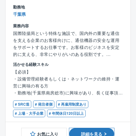
・提案段階の案件において適正な施工協力会社の選
勤務地
定及び見積取得と精査、新規協力会社開拓
千葉県
・案件推進及び施工管理を行う上での工数の洗い出
業務内容
しと内工数の積算（営業と連携）
国際陸揚局という特殊な施設で、国内外の重要な通信
・社内グループ親会社ソフトバンク及び社外エンド
を支える企業のお客様向けに、通信機器の安全な運用
ユーザー、建設中建築会社(ゼネコン・サブコン)との折
をサポートするお仕事です。お客様のビジネスを安定
衝、施工間調整
的に支える、非常にやりがいのある役割です。
・現場施工上の安全及び品質管理、各種法令順守の
対応(必要書類の作成)
活かせる経験スキル
▼具体的な業務内容
・施工に関わる図面作成及び精査（基本図、詳細
【必須】
大きく分けて3つの業務があります。
図、施工図、竣工図）
・設備管理経験者もしくは・ネットワークの維持・運
１．お客様への現地サポート（アテンド業務）
・全国複数拠点施工対応PJ進捗管理
営に興味の有る方
施設内のご案内と立ち会い： 主に既存のお客様が、ご
・各種オフィスに関わるデザイン設計及び商材選定
・勤務地(千葉県南房総市)に興味があり、長く従事頂け
自身の通信機器の設置のために来訪される際に、施設
提案、ベンダー手配管理
る方
への入退館管理や作業への立ち会いを行います。
・施工全般に関わる各種安全管理及び安全衛生協議
# SRC造
# 発注者側
# 再雇用制度あり
会運用
【歓迎する資格】
# 上場・大手企業
# 年間休日120日以上
英語スキルは不要： 親会社のソフトバンク社員が説明
・電気通信主任技術者（伝送交換・線路）
を行うため、英語での会話は求められません。
＜仕事の魅力＞
・第一級陸上特殊無線技士
スマートビル、オフィス構築に伴う現場に携わる事
お気に入り
詳細を見る
・CCNA / CCNP ・工事担任者（AI・DD総合種など）