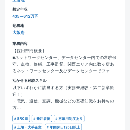
＜勤務体制＞
想定年収
・基本勤務：「月〜金曜の日勤帯（9:00〜17:45）」
435～612万円
・宿直勤務： 月3回未満（※入社後、業務をしっかり覚
勤務地
えていただいてからのアサインです。
大阪府
宿直手当が別途支給されます。宿直時の夜間対応は緊
急時に限られ、頻繁に発生するものではありません）
業務内容
・夜間・休日のシフト勤務： 多い月でも月1〜2回程度
【採用部門概要】
です（発生しない月もあります）。
■ネットワークセンター、データセンター内での常駐保
対応が発生した場合は、原則として平日に振替休日を
守、点検、修繕、工事監督、関西エリア内に数ヶ所あ
しっかりと取得できる環境が整っています。
るネットワークセンター及びデータセンターでファシ
リティ設備(自家発設備、受変電設備、空調設備、消防
活かせる経験スキル
＜勤務地（転勤範囲）に関する補足＞
設備、給排水設備、衛生設備、躯体)の工事・保守・運
以下いずれかに該当する方（実務未経験・第二新卒歓
本ポジションは「エリアコース社員（関西エリアブロ
用・修繕業務を担っています。
迎！）
ック）」としての採用となります。
各ジャンルのエキスパートで1チームとなって各工事、
・電気、通信、空調、機械などの基礎知識をお持ちの
・一般社員（メンバー）期間：
保守、運用、修繕に当たります。
方
勤務地は「関西エリアブロック（大阪府、兵庫県、
・何らかの現場作業、施工、保守、メンテナンス、製
京都府、奈良県、滋賀県、和歌山県など）」
【具体的な業務】
# SRC造
# 発注者側
# 再雇用制度あり
造、整備などの実務経験をお持ちの方
・将来的なキャリアアップ時：
・ネットワーク設備の導入工事、点検、保全、修繕対
（例：電気工事会社等での施工・保守、ビルメンテナ
# 上場・大手企業
# 年間休日120日以上
将来的に管理職（ライン長など）へと登用された際に