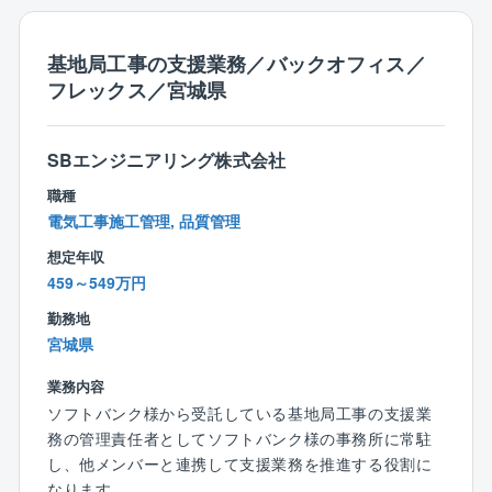
経験をお持ちの方
・監理技術者・主任技術者の適正配置管理と建設業法
型社員」へ移行し北海道外の拠点へ転居を伴う異動が
■建設業法、労働安全衛生法に関する深い知識
コンプライアンスの遵守
発生する可能性があります。
基地局工事の支援業務／バックオフィス／
・統括安全衛生責任者としての役割遂行（または指導
フレックス／宮城県
監督）
【仕事の魅力
【ビジョン・ミッション】
大規模ネットワーク設備の構築・維持管理に携わり、
SBエンジニアリング株式会社
親会社であるソフトバンクは、2025年の北海道苫小牧
情報社会のインフラ基盤を構築。
市における大型データセンター新設をはじめ、関西や
職種
社会発展を自らのスキルで支える仕事です。
九州など積極的な事業拡大を続けています。
電気工事施工管理, 品質管理
スキル・経験の浅い方へは、上記業務に携って頂きな
その中で当部署は、需要が高まるネットワークセンタ
がら成長を支援します。
想定年収
ーやデータセンターの建設プロジェクトを牽引する役
459～549万円
割を担っており、さらなる事業成長に向けて対応エリ
【休日出勤】
アの拡張なども検討しています。
勤務地
計画的な休日出勤。平日に振休取得。
入社後は管理職候補として、工事品質の向上や将来の
宮城県
案件増加を見据えた組織体制の強化・育成を推進して
業務内容
いただきます。全国拠点の施工マネジメントを通じ
ソフトバンク様から受託している基地局工事の支援業
て、同社のさらなる飛躍をリードしていただくことが
務の管理責任者としてソフトバンク様の事務所に常駐
ミッションです。
し、他メンバーと連携して支援業務を推進する役割に
なります。