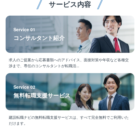
サービス内容
で、使えるエリアが広がっていく過程が経験できま
す。
また重要なインフラ設備ともなりますので、この業種
に携わっているといった魅力を感じながら、業務を行
Service 01
っていきましょう。
コンサルタント紹介
＜休日出勤＞
・計画的な休日出勤で、平日に振休取得していただき
求人のご提案から応募書類へのアドバイス、面接対策や年収など各種交
ます。
渉まで、専任のコンサルタントが転職活...
Service 02
無料転職支援サービス
建設転職ナビの無料転職支援サービスは、すべて完全無料でご利用いた
だけます。