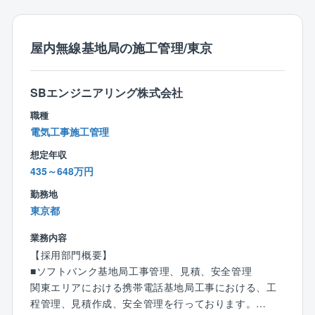
■ネットワークセンター、データセンター内での常駐保
サービスを提供しています。
・データセンターでの設備（電気・空調等）保守・管
守、点検、修繕、工事監督
法人顧客（コロケーションユーザ）に提供する現地対
理、または工事の立会い・工程管理経験
応業務をご依頼に基づきチーム一丸となり各作業に当
・通信キャリア、CATV、電気工事会社等での通信イン
屋内無線基地局の施工管理/東京
北海道エリア内に数ヶ所あるネットワークセンター及
たります。
フラの施工、保守、工事管理の経験
びデータセンターで、ファシリティ設備(自家発設備、
情報ネットワーク社会は今後、新たな進化の時代を迎
・ビルや工場などの施工、保守、工事管理の経験
受変電設備、空調設備、消防設備、給排水設備、衛生
えます。皆さんで安定的にかつ高品質なサービスが提
SBエンジニアリング株式会社
設備、躯体)の工事・保守・運用・修繕業務を担ってい
供できるNW構築と維持を行っていきましょう。
【歓迎資格】
ます。
職種
・1級／2級施工管理技士（電気通信工事、電気工事、
各ジャンルのエキスパートで1チームとなって各工事、
電気工事施工管理
【同社の特徴/魅力】
土木、建設機械、建築、管工事）
保守、運用、修繕に当たります。
ソフトバンク100%出資の子会社として2005年に設立
・第3種電気主任技術者
想定年収
情報ネットワーク社会は今後、新たな進化の時代を迎
した同社。
・電気通信主任技術者（伝送・線路）
435～648万円
えます。
母体が提供するサービスの技術支援を主軸に、通信シ
皆さんで礎を担うネットワークを維持・構築していき
勤務地
ステムの構築や法人向けの通信環境サポートといった
ましょう。
東京都
ネットワークビジネスを展開しています。
エンジニアリングとオペレーションの2本の柱で、企業
業務内容
【仕事の魅力】
の 「いま」 を支え、 「未来」 へとつなぎます。
【採用部門概要】
大規模ネットワーク設備の構築・維持管理に携わり、
SBエンジニアリングは、ソフトバンクのグループ会社
■ソフトバンク基地局工事管理、見積、安全管理
情報社会のインフラ基盤を構築。
として「安全」「品質」「お客様への価値」を提供し
関東エリアにおける携帯電話基地局工事における、工
社会発展を自らのスキルで支える仕事です。
続けます。
程管理、見積作成、安全管理を行っております。
スキル・経験の浅い方へは、上記業務に携って頂きな