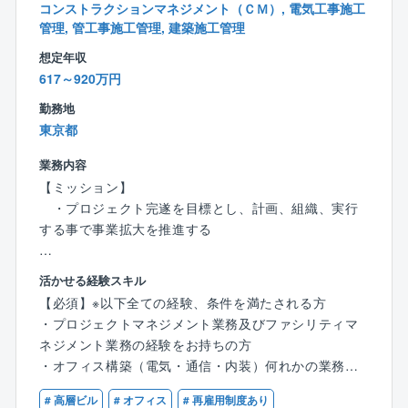
・現場パトロールによる安全監査、労働災害防止計画
コンストラクションマネジメント（ＣＭ）, 電気工事施工
の策定,推進 等
管理, 管工事施工管理, 建築施工管理
※試用期間中の職務内容：本採用時と同様の予定
想定年収
（変更の範囲）同社業務全般
617～920万円
勤務地
【ビジョン、ミッション】
東京都
ソフトバンクの全国の基地局工事（屋外／屋内／スモ
ールセル）の事業拡大ならびに推進を実施していま
業務内容
す。その中でグループ会社としてのシナジーを創出し
【ミッション】
ていく検討を実施しています。また、将来的にはソフ
・プロジェクト完遂を目標とし、計画、組織、実行
トバンク事業に限らず、ノウハウを活かした外販案件
する事で事業拡大を推進する
のさらなる受注拡大を目指しています。
【主な業務】
入社後は管理職候補として、基地局工事の品質向上
活かせる経験スキル
・オフィス構築におけるPM業務（電気・電気通信
や、将来の受注拡大を見据えた組織体制の強化,育成を
【必須】※以下全ての経験、条件を満たされる方
（主にLAN）・オフィス構築（内装一式）等のＣ工事
推進いただきます。また、全国拠点の施工マネジメン
・プロジェクトマネジメント業務及びファシリティマ
区分等）
トを通じ、事業成長を牽引いただくことがミッション
ネジメント業務の経験をお持ちの方
・営業と連携を行い、提案段階から提案後のプロジ
です。
・オフィス構築（電気・通信・内装）何れかの業務の
ェクト推進に伴うプロジェクトマネジメント
施工管理・経験をお持ちの方
・各種オフィス構築に関わる検証、設計、構築、コ
# 高層ビル
# オフィス
# 再雇用制度あり
【部門概要】
・Word，Excel，Power Pointでの各種ドキュメント作