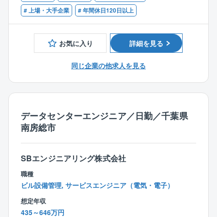
スト・工程管理
ソフトバンク系列という安定した事業基盤のもと、30
成が可能な方
# 上場・大手企業
# 年間休日120日以上
・受注案件の現場管理、安全管理及び品質管理（主
～50名規模の組織マネジメントや事業戦略の立案とい
・全国出張が可能な方（1日～2週間程度）
にソフトバンク事務所関連）
った経営に近い視点で従事いただきます。
今後も積極的な事業展開をしていく方針の同社にて、
お気に入り
詳細を見る
【歓迎】※以下いずれかの経験、条件をお持ちの方
【具体的な業務】
これまでの基地局工事での管理職経験を活かし、ステ
・各種施工監理技士(電気通信工事、電気工事、内装仕
下記のいずれかを担当（複数あり）
ップアップされたい方、新しい5Gのエリア拡大を一緒
同じ企業の他求人を見る
上げ工事、管工事等)をお持ちの方
・プロジェクトの目標とスコープを明確にし、予
に構築していきましょう。
・新築建設中現場においてネットワーク構築の折衝経
算、リソース、スケジュールなどのプロジェクトの基
験をお持ちの方
本計画を立てプロジェクトの進捗を監視
【働き方】
・複数社の施工協力会社を全国規模で運用管理した経
・プロジェクトチームを率い、メンバー間の協力を
週3出社相当業務、週2日リモートワーク、出張は各地
験をお持ちの方
データセンターエンジニア／日勤／千葉県
促進しステークホルダーとの効果的なコミュニケーシ
域2か月に1度程度
・対エンドユーザー向かいの大規模プロジェクトマネ
南房総市
ョンを確保
ジメントの経験をお持ちの方
・潜在的なリスクを識別し、評価し、適切に対処し
・建築図面の作図経験のある方（AutoCAD等で新規図
リスクマネジメント戦略を策定し、実行する
面作成か元図に上書き更新作成等）
SBエンジニアリング株式会社
・プロジェクトの成果物が品質基準をの確認を行う
・総務（主にファシリティマネジメント）業務の経験
・チームメンバーに対して仕事を割り当て、進捗を
職種
がある方
追跡して、問題が発生した場合は、迅速に対処し、解
ビル設備管理, サービスエンジニア（電気・電子）
・資格：一級建築士、1級建築施工管理技士、プロジェ
決策を見つける
クトマネジャー、PMP、認定ファシリティマネジャー
想定年収
・プロジェクトの予算を管理し、予算内での遂行を
（CFMJ）、宅建士、MCR
435～646万円
確保する