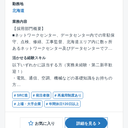
勤務地
・宿直勤務： 月3回未満（※入社後、業務をしっかり覚
北海道
えていただいてからのアサインです。
宿直手当が別途支給されます。宿直時の夜間対応は緊
業務内容
急時に限られ、頻繁に発生するものではありません）
【採用部門概要】
・夜間・休日のシフト勤務： 多い月でも月1〜2回程度
■ネットワークセンター、データセンター内での常駐保
です（発生しない月もあります）。
守、点検、修繕、工事監督、北海道エリア内に数ヶ所
対応が発生した場合は、原則として平日に振替休日を
あるネットワークセンター及びデータセンターでファ
しっかりと取得できる環境が整っています。
シリティ設備(自家発設備、受変電設備、空調設備、消
活かせる経験スキル
防設備、給排水設備、衛生設備、躯体)の工事・保守・
＜勤務地（転勤範囲）に関する補足＞
以下いずれかに該当する方（実務未経験・第二新卒歓
運用・修繕業務を担っています。
本ポジションは「エリアコース社員（関西エリアブロ
迎！）
各ジャンルのエキスパートで1チームとなって各工事、
ック）」としての採用となります。
・電気、通信、空調、機械などの基礎知識をお持ちの
保守、運用、修繕に当たります。
・一般社員（メンバー）期間：
方
勤務地は「関西エリアブロック（大阪府、兵庫県、
・何らかの現場作業、施工、保守、メンテナンス、製
【具体的な業務】
# SRC造
# 発注者側
# 再雇用制度あり
京都府、奈良県、滋賀県、和歌山県など）」
造、整備などの実務経験をお持ちの方
・ネットワーク設備の導入工事、点検、保全、修繕対
・将来的なキャリアアップ時：
（例：電気工事会社等での施工・保守、ビルメンテナ
# 上場・大手企業
# 年間休日120日以上
応
将来的に管理職（ライン長など）へと登用された際に
ンス、工場の設備保全）
・ファシリティ設備の導入工事、点検、保全、修繕対
は組織全体をマネジメントする役割を担うため「全国
応
型社員」へ移行し関西エリア外の拠点へ転居を伴う異
お気に入り
詳細を見る
・日次・月次・年次点検、試運転業務