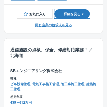
応
ンス、工場の設備保全）
は組織全体をマネジメントする役割を担うため「全国
・ファシリティ設備の導入工事、点検、保全、修繕対
型社員」へ移行し関西エリア外の拠点へ転居を伴う異
応
お気に入り
詳細を見る
動が発生する可能性があります。
・日次・月次・年次点検、試運転業務
・定期点検で発見した故障修繕、中長期修繕計画での
同じ企業の他求人を見る
【仕事の魅力】
交換工事
大規模ネットワーク設備の構築・維持管理に携わり、
・工事における予算、工程、手順、安全計画の立案、
情報社会のインフラ基盤を構築。
現場管理
社会発展を自らのスキルで支える仕事です。
スキル・経験の浅い方へは、上記業務に携って頂きな
通信施設の点検、保全、修繕対応業務！／
【働き方】
がら成長を支援します。
北海道
「シフトあり＝不規則で過酷」というイメージはあり
ません。
【休日出勤】
勤務のベースは、原則【月〜金曜の通常日勤（9:00〜1
計画的な休日出勤。平日に振休取得。
SBエンジニアリング株式会社
7:45）】となります。
カレンダー通りの規則正しい生活を基本としながら
職種
日々の安定運用を守るために以下の対応が一部発生し
ビル設備管理, 電気工事施工管理, 管工事施工管理, 建築施
ます。
工管理
想定年収
＜勤務体制＞
435～612万円
・基本勤務：「月〜金曜の日勤帯（9:00〜17:45）」