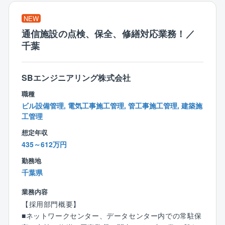
【主な業務】
・お客さまや協力会社との調整・折衝経験
海底ケーブル設備や通信設備、コロケーション設備の
NEW
・チームで業務を進めた経験
保守・運用を中心に、海外通信事業者との調整や設備
通信施設の点検、保全、修繕対応業務！／
工事の管理など、世界中の通信を支える幅広い業務を
【こんな方を歓迎します】
千葉
担当します。
・通信インフラを支える仕事に興味がある方
【具体的な業務】
・社会インフラに携わり、長く技術を磨きたい方
海底ケーブル設備および通信設備の保守・運用
SBエンジニアリング株式会社
・新しい技術や知識を積極的に学ぶ意欲のある方
コロケーション設備の運営・お客さま対応
・社内外の関係者と協力しながら業務を進められる方
職種
海外キャリアとの工事・運用に関する調整
・海外のお客さまとのコミュニケーションに興味があ
ビル設備管理, 電気工事施工管理, 管工事施工管理, 建築施
回線開通・廃止に伴う設備対応
る方
工管理
電源・空調など付帯設備の保守・更新
設備工事の監督、安全管理
想定年収
災害発生時の設備復旧・緊急対応
435～612万円
勤務地
※コロケーションサービスとは
千葉県
お客さまのサーバーや通信機器を設置するためのスペ
ースや電源、空調などの設備を提供するサービスで
業務内容
す。丸山国際中継所では、国内外の通信事業者をはじ
【採用部門概要】
めとするお客さまへサービスを提供し、その安定した
■ネットワークセンター、データセンター内での常駐保
運用を支えています。