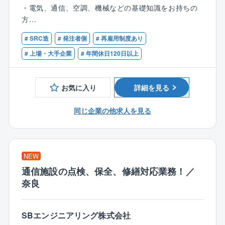
各ジャンルのエキスパートで1チームとなって各工事、
・電気、通信、空調、機械などの基礎知識をお持ちの
・一般社員（メンバー）期間：
保守、運用、修繕に当たります。
方
勤務地は「関東エリアブロック（東京都、神奈川
・何らかの現場作業、施工、保守、メンテナンス、製
県、千葉県、埼玉県、栃木県、群馬県、茨城県、新潟
【具体的な業務】
# SRC造
# 発注者側
# 再雇用制度あり
造、整備などの実務経験をお持ちの方
県、長野県、山梨県など）」
・ネットワーク設備の導入工事、点検、保全、修繕対
（例：電気工事会社等での施工・保守、ビルメンテナ
# 上場・大手企業
# 年間休日120日以上
・将来的なキャリアアップ時：
応
ンス、工場の設備保全）
将来的に管理職（ライン長など）へと登用された際に
・ファシリティ設備の導入工事、点検、保全、修繕対
は組織全体をマネジメントする役割を担うため「全国
応
お気に入り
詳細を見る
型社員」へ移行し関東エリア外の拠点へ転居を伴う異
・日次・月次・年次点検、試運転業務
動が発生する可能性があります。
・定期点検で発見した故障修繕、中長期修繕計画での
同じ企業の他求人を見る
交換工事
【仕事の魅力】
・工事における予算、工程、手順、安全計画の立案、
大規模ネットワーク設備の構築・維持管理に携わり、
現場管理
情報社会のインフラ基盤を構築。
NEW
社会発展を自らのスキルで支える仕事です。
【働き方】
スキル・経験の浅い方へは、上記業務に携って頂きな
通信施設の点検、保全、修繕対応業務！／
「シフトあり＝不規則で過酷」というイメージはあり
がら成長を支援します。
奈良
ません。
勤務のベースは、原則【月〜金曜の通常日勤（9:00〜1
【休日出勤】
7:45）】となります。
SBエンジニアリング株式会社
計画的な休日出勤。平日に振休取得。
カレンダー通りの規則正しい生活を基本としながら