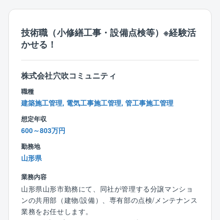
■その他上記に付随関連する業務全般
※平均残業時間20時間～30時間
技術職（小修繕工事・設備点検等）※経験活
※夜間、休日出勤は基本少なめですが、対応いただいた
かせる！
場合は振替休日を取得いただきます。
【同ポジションで働く魅力】
株式会社穴吹コミュニティ
■ご経験を活かして働き方改善可能！
職種
年間休日129日、所定労働時間7.5時間、残業20～30時
建築施工管理, 電気工事施工管理, 管工事施工管理
間、フレックス制度導入等、プライベートと両立しな
がら業務に取り組むことができる環境が整っているの
想定年収
で長期的就業が可能です！
600～803万円
勤務地
■安定基盤で安心して就業可能！
山形県
業界トップの管理物件数を誇る大京グループ＆盤石の
オリックスグループ
業務内容
山形県山形市勤務にて、同社が管理する分譲マンショ
【事業基盤】
ンの共用部（建物/設備）、専有部の点検/メンテナンス
株式会社大京のグループ会社であり、分譲マンション
業務をお任せします。
（サーパスマンション）の管理を中心とした建物の維