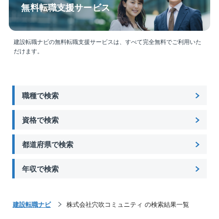
無料転職支援サービス
【事業概要】
グループで展開する「サーパスマンション」をはじ
め、分譲マンションやビル等の管理/修繕維持業務を通
建設転職ナビの無料転職支援サービスは、すべて完全無料でご利用いた
してマンションにお住まいの方々の快適な暮らしを守
だけます。
り、資産価値を維持し続ける事業に取り組んでいま
す。
職種で検索
資格で検索
都道府県で検索
年収で検索
建設転職ナビ
株式会社穴吹コミュニティ の検索結果一覧