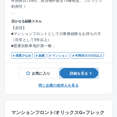
年間休日129日、担当物件数を10棟程度、フレックス
利用可！
広島県福山市勤務にて、同社が管理する分譲マンショ
活かせる経験スキル
ン管理組合の窓口（フロント営業担当）として、マン
【必須】
ション管理に関わるサポート/提案活動を担当頂きま
■マンションフロントとしての業務経験をお持ちの方
す。
（目安として5年以上）
■普通自動車免許第一種
【具体的には】
■担当マンションの管理組合からの問い合わせ対応
# 残業少なめ
# 急募
# マンション
# 年間休日120日以上
【歓迎】
■理事会や総会の運営サポート（打ち合わせ・資料作
■管理業務主任者
成・進行補助等）
■宅地建物取引士
■管理員、清掃員、協力会社、関係部署とのやりとり
お気に入り
詳細を見る
■修繕計画などの企画提案
■予算・決算のサポート
同じ企業の他求人を見る
■管理費・修繕積立金の管理 等
【業務の詳細】
お客様と向き合うコンサルティング業務・サポート業
マンションフロント/オリックスG×フレック
務と内勤のデスクワーク(書類作成、各種手配・調整等)