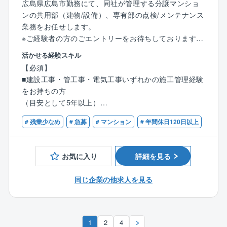
広島県広島市勤務にて、同社が管理する分譲マンショ
【事業基盤】
ンの共用部（建物/設備）、専有部の点検/メンテナンス
株式会社大京のグループ会社であり、分譲マンション
業務をお任せします。
（サーパスマンション）の管理を中心とした建物の維
※ご経験者の方のごエントリーをお待ちしております
持管理業を全国で展開しており、毎年管理戸数受注実
活かせる経験スキル
績を着実に伸ばしています。
【具体的な業務内容】
【必須】
■工事提案：フロント担当(営業)と共に管理組合に対し
【事業概要】
■建設工事・管工事・電気工事いずれかの施工管理経験
工事提案(工事の内容の説明／プレゼンテーション)を行
グループで展開する「サーパスマンション」をはじ
をお持ちの方
います。
め、分譲マンションやビル等の管理/修繕維持業務を通
（目安として5年以上）
■工事施工管理：工事がスムーズに進むよう工程管理や
してマンションにお住まいの方々の快適な暮らしを守
■普通自動車免許第一種
工事業者への指導、品質チェック等を行います。
# 残業少なめ
# 急募
# マンション
# 年間休日120日以上
り、資産価値を維持し続ける事業に取り組んでいま
■見積書作成：マンション不具合箇所の修理、改修、計
す。
【歓迎】
画工事等に関する見積書の作成を行います。
■建築士・建築施工管理技士・管工事施工管理技士・電
■長期修繕計画表作成：修繕工事の時期及び費用を把握
お気に入り
詳細を見る
気主任技術者などの資格をお持ちの方
するための修繕計画を作成します。
■設備点検の確認：関係業者による設備点検等の結果を
同じ企業の他求人を見る
確認し、工事の必要性を検討。
■その他上記に付随関連する業務全般
1
2
4
※平均残業時間20時間～30時間