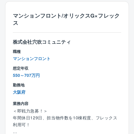
【業務の詳細】
お客様と向き合うコンサルティング業務・サポート業
マンションフロント/オリックスG×フレック
務と内勤のデスクワーク(書類作成、各種手配・調整等)
ス
は半々程度の割合です。
また担当物件数を10棟程度に設定し1人当たりの担当物
件数を抑えることで、その分きめ細かい対応を行って
株式会社穴吹コミュニティ
います。
職種
マンションフロント
【就業環境】
完全週休2日制で原則は土曜、日曜、祝日がお休みで
想定年収
す。
550～707万円
管理組合の集会が週末になる場合は休日出勤の可能性
勤務地
もありますが、平日に振替休日を取得して頂きます。
大阪府
またコールセンターが1次対応を行っているため、休日
対応が発生しにくい環境となっています。
業務内容
＜即戦力急募！＞
※平均残業時間20時間～30時間
年間休日129日、担当物件数を10棟程度、フレックス
※休日出勤は基本少なめですが、対応いただいた場合は
利用可！
振替休日を取得いただきます。