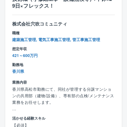
※夜間、休日出勤は基本少なめですが、対応いただいた
9日×フレックス！
場合は振替休日を取得いただきます。
【同ポジションで働く魅力】
株式会社穴吹コミュニティ
■ご経験を活かして働き方改善可能！
職種
年間休日129日、所定労働時間7.5時間、残業20～30時
建築施工管理, 電気工事施工管理, 管工事施工管理
間、フレックス制度導入等、プライベートと両立しな
がら業務に取り組むことができる環境が整っているの
想定年収
で長期的就業が可能です！
421～600万円
勤務地
■安定基盤で安心して就業可能！
香川県
業界トップの管理物件数を誇る大京グループ＆盤石の
オリックスグループ
業務内容
香川県高松市勤務にて、同社が管理する分譲マンショ
【事業基盤】
ンの共用部（建物/設備）、専有部の点検/メンテナンス
株式会社大京のグループ会社であり、分譲マンション
業務をお任せします。
（サーパスマンション）の管理を中心とした建物の維
持管理業を全国で展開しており、毎年管理戸数受注実
【具体的な業務内容】
活かせる経験スキル
績を着実に伸ばしています。
■工事提案：フロント担当(営業)と共に管理組合に対し
【必須】