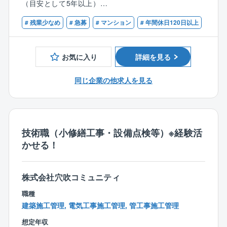
め、分譲マンションやビル等の管理/修繕維持業務を通
（目安として5年以上）
■工事施工管理：工事がスムーズに進むよう工程管理や
してマンションにお住まいの方々の快適な暮らしを守
■普通自動車免許第一種
工事業者への指導、品質チェック等を行います。
# 残業少なめ
# 急募
# マンション
# 年間休日120日以上
り、資産価値を維持し続ける事業に取り組んでいま
■見積書作成：マンション不具合箇所の修理、改修、計
す。
【歓迎】
画工事等に関する見積書の作成を行います。
■建築士・建築施工管理技士・管工事施工管理技士・電
■長期修繕計画表作成：修繕工事の時期及び費用を把握
お気に入り
詳細を見る
気主任技術者などの資格をお持ちの方
するための修繕計画を作成します。
■設備点検の確認：関係業者による設備点検等の結果を
同じ企業の他求人を見る
確認し、工事の必要性を検討。
■その他上記に付随関連する業務全般
※平均残業時間20時間～30時間
技術職（小修繕工事・設備点検等）※経験活
※夜間、休日出勤は基本少なめですが、対応いただいた
かせる！
場合は振替休日を取得いただきます。
【同ポジションで働く魅力】
株式会社穴吹コミュニティ
■ご経験を活かして働き方改善可能！
職種
年間休日129日、所定労働時間7.5時間、残業20～30時
建築施工管理, 電気工事施工管理, 管工事施工管理
間、フレックス制度導入等、プライベートと両立しな
がら業務に取り組むことができる環境が整っているの
想定年収