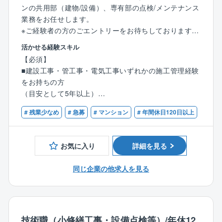
※平均残業時間20時間～30時間
ンの共用部（建物/設備）、専有部の点検/メンテナンス
※休日出勤は基本少なめですが、対応いただいた場合は
業務をお任せします。
振替休日を取得いただきます。
※ご経験者の方のごエントリーをお待ちしております
活かせる経験スキル
【事業基盤】
【具体的な業務内容】
株式会社大京のグループ会社であり、分譲マンション
【必須】
■工事提案：フロント担当(営業)と共に管理組合に対し
（サーパスマンション）の管理を中心とした建物の維
■建設工事・管工事・電気工事いずれかの施工管理経験
工事提案(工事の内容の説明／プレゼンテーション)を行
持管理業を全国で展開しており、毎年管理戸数受注実
をお持ちの方
います。
績を着実に伸ばしています。
（目安として5年以上）
■工事施工管理：工事がスムーズに進むよう工程管理や
■普通自動車免許第一種
工事業者への指導、品質チェック等を行います。
# 残業少なめ
# 急募
# マンション
# 年間休日120日以上
■見積書作成：マンション不具合箇所の修理、改修、計
【歓迎】
画工事等に関する見積書の作成を行います。
■建築士・建築施工管理技士・管工事施工管理技士・電
■長期修繕計画表作成：修繕工事の時期及び費用を把握
お気に入り
詳細を見る
気主任技術者などの資格をお持ちの方
するための修繕計画を作成します。
■設備点検の確認：関係業者による設備点検等の結果を
同じ企業の他求人を見る
確認し、工事の必要性を検討。
■その他上記に付随関連する業務全般
※平均残業時間20時間～30時間
技術職（小修繕工事・設備点検等）/年休12