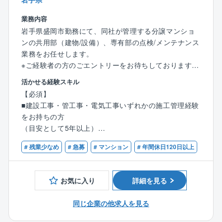
業界トップの管理物件数を誇る大京グループ＆盤石の
オリックスグループ
業務内容
岩手県盛岡市勤務にて、同社が管理する分譲マンショ
【事業基盤】
ンの共用部（建物/設備）、専有部の点検/メンテナンス
株式会社大京のグループ会社であり、分譲マンション
業務をお任せします。
（サーパスマンション）の管理を中心とした建物の維
※ご経験者の方のごエントリーをお待ちしております
持管理業を全国で展開しており、毎年管理戸数受注実
活かせる経験スキル
績を着実に伸ばしています。
【具体的な業務内容】
【必須】
■工事提案：フロント担当(営業)と共に管理組合に対し
【事業概要】
■建設工事・管工事・電気工事いずれかの施工管理経験
工事提案(工事の内容の説明／プレゼンテーション)を行
グループで展開する「サーパスマンション」をはじ
をお持ちの方
います。
め、分譲マンションやビル等の管理/修繕維持業務を通
（目安として5年以上）
■工事施工管理：工事がスムーズに進むよう工程管理や
してマンションにお住まいの方々の快適な暮らしを守
■普通自動車免許第一種
工事業者への指導、品質チェック等を行います。
# 残業少なめ
# 急募
# マンション
# 年間休日120日以上
り、資産価値を維持し続ける事業に取り組んでいま
■見積書作成：マンション不具合箇所の修理、改修、計
す。
【歓迎】
画工事等に関する見積書の作成を行います。
■建築士・建築施工管理技士・管工事施工管理技士・電
■長期修繕計画表作成：修繕工事の時期及び費用を把握
お気に入り
詳細を見る
気主任技術者などの資格をお持ちの方
するための修繕計画を作成します。
■設備点検の確認：関係業者による設備点検等の結果を
同じ企業の他求人を見る
確認し、工事の必要性を検討。