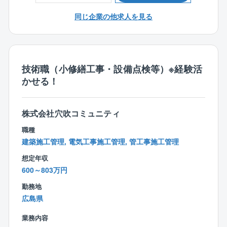
するための修繕計画を作成します。
■設備点検の確認：関係業者による設備点検等の結果を
同じ企業の他求人を見る
確認し、工事の必要性を検討。
■その他上記に付随関連する業務全般
※平均残業時間20時間～30時間
技術職（小修繕工事・設備点検等）※経験活
※夜間、休日出勤は基本少なめですが、対応いただいた
かせる！
場合は振替休日を取得いただきます。
【同ポジションで働く魅力】
株式会社穴吹コミュニティ
■ご経験を活かして働き方改善可能！
職種
年間休日129日、所定労働時間7.5時間、残業20～30時
建築施工管理, 電気工事施工管理, 管工事施工管理
間、フレックス制度導入等、プライベートと両立しな
がら業務に取り組むことができる環境が整っているの
想定年収
で長期的就業が可能です！
600～803万円
勤務地
■安定基盤で安心して就業可能！
広島県
業界トップの管理物件数を誇る大京グループ＆盤石の
オリックスグループ
業務内容