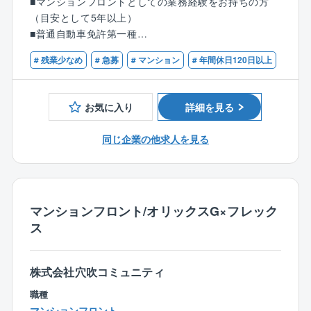
（サーパスマンション）の管理を中心とした建物の維
■マンションフロントとしての業務経験をお持ちの方
す。
持管理業を全国で展開しており、毎年管理戸数受注実
（目安として5年以上）
績を着実に伸ばしています。
■普通自動車免許第一種
【具体的には】
■担当マンションの管理組合からの問い合わせ対応
# 残業少なめ
# 急募
# マンション
# 年間休日120日以上
【歓迎】
■理事会や総会の運営サポート（打ち合わせ・資料作
■管理業務主任者
成・進行補助等）
■宅地建物取引士
■管理員、清掃員、協力会社、関係部署とのやりとり
お気に入り
詳細を見る
■修繕計画などの企画提案
■予算・決算のサポート
同じ企業の他求人を見る
■管理費・修繕積立金の管理 等
【業務の詳細】
お客様と向き合うコンサルティング業務・サポート業
マンションフロント/オリックスG×フレック
務と内勤のデスクワーク(書類作成、各種手配・調整等)
ス
は半々程度の割合です。
また担当物件数を10棟程度に設定し1人当たりの担当物
件数を抑えることで、その分きめ細かい対応を行って
株式会社穴吹コミュニティ
います。
職種
マンションフロント