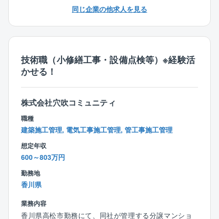
■予算・決算のサポート
同じ企業の他求人を見る
■管理費・修繕積立金の管理 等
【業務の詳細】
お客様と向き合うコンサルティング業務・サポート業
技術職（小修繕工事・設備点検等）※経験活
務と内勤のデスクワーク(書類作成、各種手配・調整等)
かせる！
は半々程度の割合です。
また担当物件数を10棟程度に設定し1人当たりの担当物
件数を抑えることで、その分きめ細かい対応を行って
株式会社穴吹コミュニティ
います。
職種
建築施工管理, 電気工事施工管理, 管工事施工管理
【就業環境】
完全週休2日制で原則は土曜、日曜、祝日がお休みで
想定年収
す。
600～803万円
管理組合の集会が週末になる場合は休日出勤の可能性
勤務地
もありますが、平日に振替休日を取得して頂きます。
香川県
またコールセンターが1次対応を行っているため、休日
対応が発生しにくい環境となっています。
業務内容
香川県高松市勤務にて、同社が管理する分譲マンショ