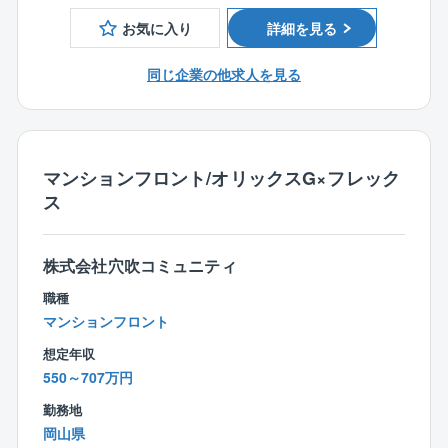
成・進行補助等）
■宅地建物取引士
■管理員、清掃員、協力会社、関係部署とのやりとり
お気に入り
詳細を見る
■修繕計画などの企画提案
■予算・決算のサポート
同じ企業の他求人を見る
■管理費・修繕積立金の管理 等
【業務の詳細】
お客様と向き合うコンサルティング業務・サポート業
マンションフロント/オリックスG×フレック
務と内勤のデスクワーク(書類作成、各種手配・調整等)
ス
は半々程度の割合です。
また担当物件数を10棟程度に設定し1人当たりの担当物
件数を抑えることで、その分きめ細かい対応を行って
株式会社穴吹コミュニティ
います。
職種
マンションフロント
【就業環境】
完全週休2日制で原則は土曜、日曜、祝日がお休みで
想定年収
す。
550～707万円
管理組合の集会が週末になる場合は休日出勤の可能性
勤務地
もありますが、平日に振替休日を取得して頂きます。
岡山県
またコールセンターが1次対応を行っているため、休日