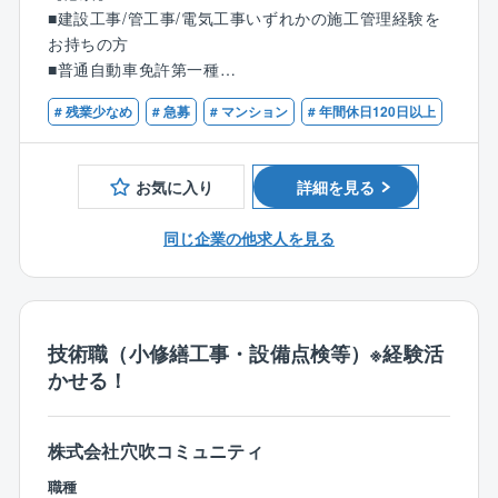
工事提案(工事の内容の説明／プレゼンテーション)を行
【事業概要】
■建設工事/管工事/電気工事いずれかの施工管理経験を
います。
グループで展開する「サーパスマンション」をはじ
お持ちの方
■工事施工管理：工事がスムーズに進むよう工程管理や
め、分譲マンションやビル等の管理/修繕維持業務を通
■普通自動車免許第一種
工事業者への指導、品質チェック等を行います。
してマンションにお住まいの方々の快適な暮らしを守
■見積書作成：マンション不具合箇所の修理、改修、計
# 残業少なめ
# 急募
# マンション
# 年間休日120日以上
り、資産価値を維持し続ける事業に取り組んでいま
【歓迎】
画工事等に関する見積書の作成を行います。
す。
■建築士/建築施工管理技士/管工事施工管理技士/電気主
■長期修繕計画表作成：修繕工事の時期及び費用を把握
任技術者などの資格をお持ちの方
するための修繕計画を作成します。
お気に入り
詳細を見る
■設備点検の確認：関係業者による設備点検等の結果を
確認し、工事の必要性を検討。
同じ企業の他求人を見る
■その他上記に付随関連する業務全般
※平均残業時間20時間～30時間
※夜間、休日出勤は基本少なめですが、対応いただいた
技術職（小修繕工事・設備点検等）※経験活
場合は振替休日を取得いただきます。
かせる！
【同ポジションで働く魅力】
■ご経験を活かして働き方改善可能！
株式会社穴吹コミュニティ
年間休日129日、所定労働時間7.5時間、残業20～30時
職種
間、フレックス制度導入等、プライベートと両立しな