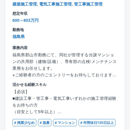
建築施工管理, 電気工事施工管理, 管工事施工管理
がら業務に取り組むことができる環境が整っているの
で長期的就業が可能です！
想定年収
600～803万円
■安定基盤で安心して就業可能！
勤務地
業界トップの管理物件数を誇る大京グループ＆盤石の
福島県
オリックスグループ
業務内容
【事業基盤】
福島県郡山市勤務にて、同社が管理する分譲マンショ
株式会社大京のグループ会社であり、分譲マンション
ンの共用部（建物/設備）、専有部の点検/メンテナンス
（サーパスマンション）の管理を中心とした建物の維
業務をお任せします。
持管理業を全国で展開しており、毎年管理戸数受注実
※ご経験者の方のごエントリーをお待ちしております
績を着実に伸ばしています。
活かせる経験スキル
【具体的な業務内容】
【事業概要】
【必須】
■工事提案：フロント担当(営業)と共に管理組合に対し
グループで展開する「サーパスマンション」をはじ
■建設工事・管工事・電気工事いずれかの施工管理経験
工事提案(工事の内容の説明／プレゼンテーション)を行
め、分譲マンションやビル等の管理/修繕維持業務を通
をお持ちの方
います。
してマンションにお住まいの方々の快適な暮らしを守
（目安として5年以上）
■工事施工管理：工事がスムーズに進むよう工程管理や
り、資産価値を維持し続ける事業に取り組んでいま
■普通自動車免許第一種
工事業者への指導、品質チェック等を行います。
# 残業少なめ
# 急募
# マンション
# 年間休日120日以上
す。
■見積書作成：マンション不具合箇所の修理、改修、計