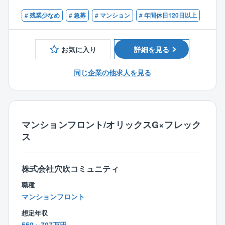
【具体的には】
■担当マンションの管理組合からの問い合わせ対応
# 残業少なめ
# 急募
# マンション
# 年間休日120日以上
【歓迎】
■理事会や総会の運営サポート（打ち合わせ・資料作
■管理業務主任者
成・進行補助等）
■宅地建物取引士
■管理員、清掃員、協力会社、関係部署とのやりとり
お気に入り
詳細を見る
■修繕計画などの企画提案
■予算・決算のサポート
同じ企業の他求人を見る
■管理費・修繕積立金の管理 等
【業務の詳細】
お客様と向き合うコンサルティング業務・サポート業
マンションフロント/オリックスG×フレック
務と内勤のデスクワーク(書類作成、各種手配・調整等)
ス
は半々程度の割合です。
また担当物件数を10棟程度に設定し1人当たりの担当物
件数を抑えることで、その分きめ細かい対応を行って
株式会社穴吹コミュニティ
います。
職種
マンションフロント
【就業環境】
完全週休2日制で原則は土曜、日曜、祝日がお休みで
想定年収
す。
550～707万円