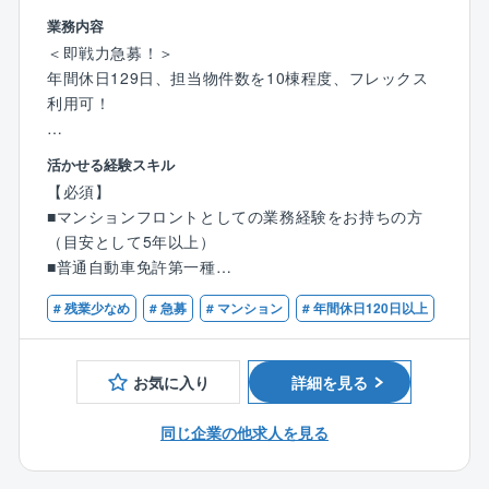
対応が発生しにくい環境となっています。
業務内容
＜即戦力急募！＞
※平均残業時間20時間～30時間
年間休日129日、担当物件数を10棟程度、フレックス
※休日出勤は基本少なめですが、対応いただいた場合は
利用可！
振替休日を取得いただきます。
岡山県岡山市勤務にて、同社が管理する分譲マンショ
活かせる経験スキル
【事業基盤】
ン管理組合の窓口（フロント営業担当）として、マン
株式会社大京のグループ会社であり、分譲マンション
【必須】
ション管理に関わるサポート/提案活動を担当頂きま
（サーパスマンション）の管理を中心とした建物の維
■マンションフロントとしての業務経験をお持ちの方
す。
持管理業を全国で展開しており、毎年管理戸数受注実
（目安として5年以上）
績を着実に伸ばしています。
■普通自動車免許第一種
【具体的には】
■担当マンションの管理組合からの問い合わせ対応
# 残業少なめ
# 急募
# マンション
# 年間休日120日以上
【歓迎】
■理事会や総会の運営サポート（打ち合わせ・資料作
■管理業務主任者
成・進行補助等）
■宅地建物取引士
■管理員、清掃員、協力会社、関係部署とのやりとり
お気に入り
詳細を見る
■修繕計画などの企画提案
■予算・決算のサポート
同じ企業の他求人を見る
■管理費・修繕積立金の管理 等