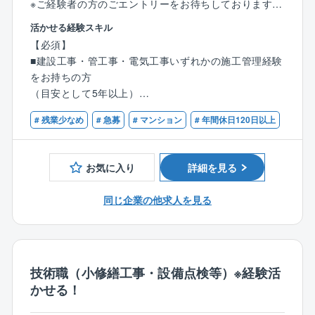
※ご経験者の方のごエントリーをお待ちしております
持管理業を全国で展開しており、毎年管理戸数受注実
活かせる経験スキル
績を着実に伸ばしています。
【具体的な業務内容】
【必須】
■工事提案：フロント担当(営業)と共に管理組合に対し
【事業概要】
■建設工事・管工事・電気工事いずれかの施工管理経験
工事提案(工事の内容の説明／プレゼンテーション)を行
グループで展開する「サーパスマンション」をはじ
をお持ちの方
います。
め、分譲マンションやビル等の管理/修繕維持業務を通
（目安として5年以上）
■工事施工管理：工事がスムーズに進むよう工程管理や
してマンションにお住まいの方々の快適な暮らしを守
■普通自動車免許第一種
工事業者への指導、品質チェック等を行います。
# 残業少なめ
# 急募
# マンション
# 年間休日120日以上
り、資産価値を維持し続ける事業に取り組んでいま
■見積書作成：マンション不具合箇所の修理、改修、計
す。
【歓迎】
画工事等に関する見積書の作成を行います。
■建築士・建築施工管理技士・管工事施工管理技士・電
■長期修繕計画表作成：修繕工事の時期及び費用を把握
お気に入り
詳細を見る
気主任技術者などの資格をお持ちの方
するための修繕計画を作成します。
■設備点検の確認：関係業者による設備点検等の結果を
同じ企業の他求人を見る
確認し、工事の必要性を検討。
■その他上記に付随関連する業務全般
※平均残業時間20時間～30時間
技術職（小修繕工事・設備点検等）※経験活
※夜間、休日出勤は基本少なめですが、対応いただいた
かせる！
場合は振替休日を取得いただきます。