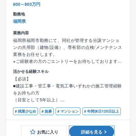
で長期的就業が可能です！
600～803万円
勤務地
■安定基盤で安心して就業可能！
福岡県
業界トップの管理物件数を誇る大京グループ＆盤石の
オリックスグループ
業務内容
福岡県福岡市勤務にて、同社が管理する分譲マンショ
【事業基盤】
ンの共用部（建物/設備）、専有部の点検/メンテナンス
株式会社大京のグループ会社であり、分譲マンション
業務をお任せします。
（サーパスマンション）の管理を中心とした建物の維
※ご経験者の方のごエントリーをお待ちしております
持管理業を全国で展開しており、毎年管理戸数受注実
活かせる経験スキル
績を着実に伸ばしています。
【具体的な業務内容】
【必須】
■工事提案：フロント担当(営業)と共に管理組合に対し
【事業概要】
■建設工事・管工事・電気工事いずれかの施工管理経験
工事提案(工事の内容の説明／プレゼンテーション)を行
グループで展開する「サーパスマンション」をはじ
をお持ちの方
います。
め、分譲マンションやビル等の管理/修繕維持業務を通
（目安として5年以上）
■工事施工管理：工事がスムーズに進むよう工程管理や
してマンションにお住まいの方々の快適な暮らしを守
■普通自動車免許第一種
工事業者への指導、品質チェック等を行います。
# 残業少なめ
# 急募
# マンション
# 年間休日120日以上
り、資産価値を維持し続ける事業に取り組んでいま
■見積書作成：マンション不具合箇所の修理、改修、計
す。
【歓迎】
画工事等に関する見積書の作成を行います。
■建築士・建築施工管理技士・管工事施工管理技士・電
■長期修繕計画表作成：修繕工事の時期及び費用を把握
お気に入り
詳細を見る
気主任技術者などの資格をお持ちの方