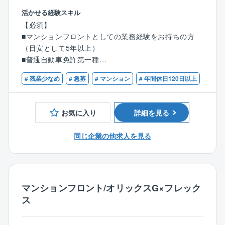
大阪府大阪市勤務にて、同社が管理する分譲マンショ
活かせる経験スキル
【事業基盤】
ン管理組合の窓口（フロント営業担当）として、マン
株式会社大京のグループ会社であり、分譲マンション
【必須】
ション管理に関わるサポート/提案活動を担当頂きま
（サーパスマンション）の管理を中心とした建物の維
■マンションフロントとしての業務経験をお持ちの方
す。
持管理業を全国で展開しており、毎年管理戸数受注実
（目安として5年以上）
績を着実に伸ばしています。
■普通自動車免許第一種
【具体的には】
■担当マンションの管理組合からの問い合わせ対応
# 残業少なめ
# 急募
# マンション
# 年間休日120日以上
【歓迎】
■理事会や総会の運営サポート（打ち合わせ・資料作
■管理業務主任者
成・進行補助等）
■宅地建物取引士
■管理員、清掃員、協力会社、関係部署とのやりとり
お気に入り
詳細を見る
■修繕計画などの企画提案
■予算・決算のサポート
同じ企業の他求人を見る
■管理費・修繕積立金の管理 等
【業務の詳細】
お客様と向き合うコンサルティング業務・サポート業
マンションフロント/オリックスG×フレック
務と内勤のデスクワーク(書類作成、各種手配・調整等)
ス
は半々程度の割合です。
また担当物件数を10棟程度に設定し1人当たりの担当物