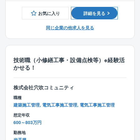
【歓迎】
画工事等に関する見積書の作成を行います。
■建築士・建築施工管理技士・管工事施工管理技士・電
■長期修繕計画表作成：修繕工事の時期及び費用を把握
お気に入り
詳細を見る
気主任技術者などの資格をお持ちの方
するための修繕計画を作成します。
■設備点検の確認：関係業者による設備点検等の結果を
同じ企業の他求人を見る
確認し、工事の必要性を検討。
■その他上記に付随関連する業務全般
※平均残業時間20時間～30時間
技術職（小修繕工事・設備点検等）※経験活
※夜間、休日出勤は基本少なめですが、対応いただいた
かせる！
場合は振替休日を取得いただきます。
【同ポジションで働く魅力】
株式会社穴吹コミュニティ
■ご経験を活かして働き方改善可能！
職種
年間休日129日、所定労働時間7.5時間、残業20～30時
建築施工管理, 電気工事施工管理, 電気工事施工管理
間、フレックス制度導入等、プライベートと両立しな
がら業務に取り組むことができる環境が整っているの
想定年収
で長期的就業が可能です！
600～803万円
勤務地
■安定基盤で安心して就業可能！
岩手県