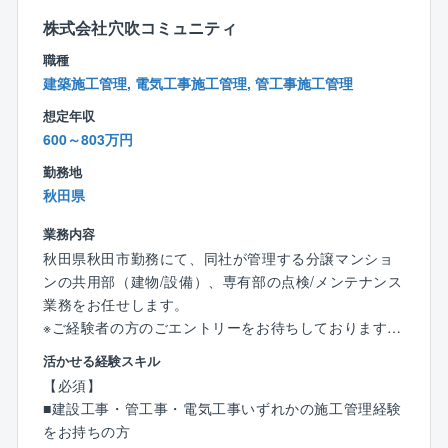
【同ポジションで働く魅力】
株式会社穴吹コミュニティ
■ご経験を活かして働き方改善可能！
職種
年間休日129日、所定労働時間7.5時間、残業20～30時
建築施工管理, 電気工事施工管理, 管工事施工管理
間、フレックス制度導入等、プライベートと両立しな
がら業務に取り組むことができる環境が整っているの
想定年収
で長期的就業が可能です！
600～803万円
勤務地
■安定基盤で安心して就業可能！
秋田県
業界トップの管理物件数を誇る大京グループ＆盤石の
オリックスグループ
業務内容
秋田県秋田市勤務にて、同社が管理する分譲マンショ
【事業基盤】
ンの共用部（建物/設備）、専有部の点検/メンテナンス
株式会社大京のグループ会社であり、分譲マンション
業務をお任せします。
（サーパスマンション）の管理を中心とした建物の維
※ご経験者の方のごエントリーをお待ちしております
持管理業を全国で展開しており、毎年管理戸数受注実
活かせる経験スキル
績を着実に伸ばしています。
【具体的な業務内容】
【必須】
■工事提案：フロント担当(営業)と共に管理組合に対し
【事業概要】
■建設工事・管工事・電気工事いずれかの施工管理経験
工事提案(工事の内容の説明／プレゼンテーション)を行
グループで展開する「サーパスマンション」をはじ
をお持ちの方
います。