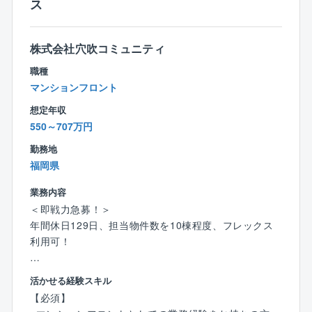
ス
は半々程度の割合です。
また担当物件数を10棟程度に設定し1人当たりの担当物
件数を抑えることで、その分きめ細かい対応を行って
株式会社穴吹コミュニティ
います。
職種
マンションフロント
【就業環境】
完全週休2日制で原則は土曜、日曜、祝日がお休みで
想定年収
す。
550～707万円
管理組合の集会が週末になる場合は休日出勤の可能性
勤務地
もありますが、平日に振替休日を取得して頂きます。
福岡県
またコールセンターが1次対応を行っているため、休日
対応が発生しにくい環境となっています。
業務内容
＜即戦力急募！＞
※平均残業時間20時間～30時間
年間休日129日、担当物件数を10棟程度、フレックス
※休日出勤は基本少なめですが、対応いただいた場合は
利用可！
振替休日を取得いただきます。
福岡県福岡市勤務にて、同社が管理する分譲マンショ
活かせる経験スキル
【事業基盤】
ン管理組合の窓口（フロント営業担当）として、マン
株式会社大京のグループ会社であり、分譲マンション
【必須】
ション管理に関わるサポート/提案活動を担当頂きま