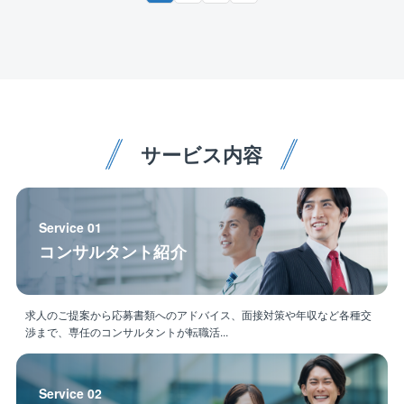
※夜間、休日出勤は基本少なめですが、対応いただいた
場合は振替休日を取得いただきます。
【同ポジションで働く魅力】
■ご経験を活かして働き方改善可能！
年間休日129日、所定労働時間7.5時間、残業20～30時
間、フレックス制度導入等、プライベートと両立しな
サービス内容
がら業務に取り組むことができる環境が整っているの
で長期的就業が可能です！
■安定基盤で安心して就業可能！
Service 01
業界トップの管理物件数を誇る大京グループ＆盤石の
コンサルタント紹介
オリックスグループ
【事業基盤】
求人のご提案から応募書類へのアドバイス、面接対策や年収など各種交
株式会社大京のグループ会社であり、分譲マンション
渉まで、専任のコンサルタントが転職活...
（サーパスマンション）の管理を中心とした建物の維
持管理業を全国で展開しており、毎年管理戸数受注実
績を着実に伸ばしています。
Service 02