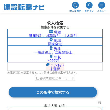
求人を探す
ログイン
メニュー
求人検索
検索条件を変更する
職種
建築設計、構造設計、土木設計、
地域
関東全域
資格
一級建築士、二級建築士、
株式会社穴吹コミュニティの求人検索結
年収
~299万、
果一覧
こだわり
未選択
未選択項目を設定すると､より詳細な条件検索が行えます｡
検索結果 46 件
この条件で検索する
現在の検索条件
該
当求人数
46
件