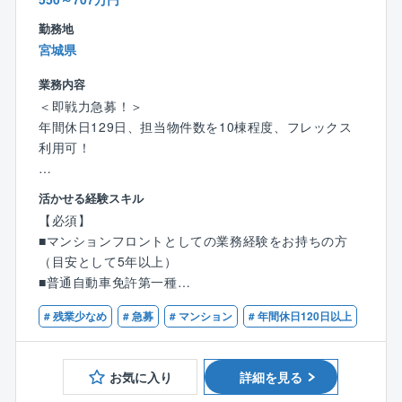
管理組合の集会が週末になる場合は休日出勤の可能性
勤務地
もありますが、平日に振替休日を取得して頂きます。
宮城県
またコールセンターが1次対応を行っているため、休日
対応が発生しにくい環境となっています。
業務内容
＜即戦力急募！＞
※平均残業時間20時間～30時間
年間休日129日、担当物件数を10棟程度、フレックス
※休日出勤は基本少なめですが、対応いただいた場合は
利用可！
振替休日を取得いただきます。
宮城県仙台市勤務にて、同社が管理する分譲マンショ
活かせる経験スキル
【事業基盤】
ン管理組合の窓口（フロント営業担当）として、マン
株式会社大京のグループ会社であり、分譲マンション
【必須】
ション管理に関わるサポート/提案活動を担当頂きま
（サーパスマンション）の管理を中心とした建物の維
■マンションフロントとしての業務経験をお持ちの方
す。
持管理業を全国で展開しており、毎年管理戸数受注実
（目安として5年以上）
績を着実に伸ばしています。
■普通自動車免許第一種
【具体的には】
■担当マンションの管理組合からの問い合わせ対応
# 残業少なめ
# 急募
# マンション
# 年間休日120日以上
【歓迎】
■理事会や総会の運営サポート（打ち合わせ・資料作
■管理業務主任者
成・進行補助等）
■宅地建物取引士
■管理員、清掃員、協力会社、関係部署とのやりとり
お気に入り
詳細を見る
■修繕計画などの企画提案