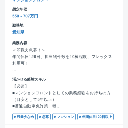
【就業環境】
完全週休2日制で原則は土曜、日曜、祝日がお休みで
想定年収
す。
550～707万円
管理組合の集会が週末になる場合は休日出勤の可能性
勤務地
もありますが、平日に振替休日を取得して頂きます。
愛知県
またコールセンターが1次対応を行っているため、休日
対応が発生しにくい環境となっています。
業務内容
＜即戦力急募！＞
※平均残業時間20時間～30時間
年間休日129日、担当物件数を10棟程度、フレックス
※休日出勤は基本少なめですが、対応いただいた場合は
利用可！
振替休日を取得いただきます。
愛知県名古屋市勤務にて、同社が管理する分譲マンシ
活かせる経験スキル
【事業基盤】
ョン管理組合の窓口（フロント営業担当）として、マ
株式会社大京のグループ会社であり、分譲マンション
【必須】
ンション管理に関わるサポート/提案活動を担当頂きま
（サーパスマンション）の管理を中心とした建物の維
■マンションフロントとしての業務経験をお持ちの方
す。
持管理業を全国で展開しており、毎年管理戸数受注実
（目安として5年以上）
績を着実に伸ばしています。
■普通自動車免許第一種
【具体的には】
■担当マンションの管理組合からの問い合わせ対応
# 残業少なめ
# 急募
# マンション
# 年間休日120日以上
【歓迎】
■理事会や総会の運営サポート（打ち合わせ・資料作
■管理業務主任者