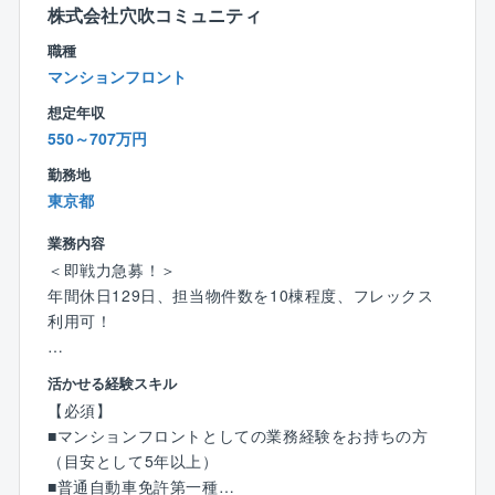
件数を抑えることで、その分きめ細かい対応を行って
株式会社穴吹コミュニティ
います。
職種
マンションフロント
【就業環境】
完全週休2日制で原則は土曜、日曜、祝日がお休みで
想定年収
す。
550～707万円
管理組合の集会が週末になる場合は休日出勤の可能性
勤務地
もありますが、平日に振替休日を取得して頂きます。
東京都
またコールセンターが1次対応を行っているため、休日
対応が発生しにくい環境となっています。
業務内容
＜即戦力急募！＞
※平均残業時間20時間～30時間
年間休日129日、担当物件数を10棟程度、フレックス
※休日出勤は基本少なめですが、対応いただいた場合は
利用可！
振替休日を取得いただきます。
東京都渋谷区勤務にて、同社が管理する分譲マンショ
活かせる経験スキル
【事業基盤】
ン管理組合の窓口（フロント営業担当）として、マン
株式会社大京のグループ会社であり、分譲マンション
【必須】
ション管理に関わるサポート/提案活動を担当頂きま
（サーパスマンション）の管理を中心とした建物の維
■マンションフロントとしての業務経験をお持ちの方
す。
持管理業を全国で展開しており、毎年管理戸数受注実
（目安として5年以上）
績を着実に伸ばしています。
■普通自動車免許第一種