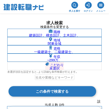
求人を探す
ログイン
メニュー
求人検索
検索条件を変更する
職種
建築設計、構造設計、土木設計、
地域
関東全域
資格
一級建築士、二級建築士、
南米/株式会社マネッジパートナーの求人
年収
~299万、
検索結果一覧
こだわり
未選択
未選択項目を設定すると､より詳細な条件検索が行えます｡
検索結果 0 件
この条件で検索する
現在の検索条件
該
当求人数
0
件