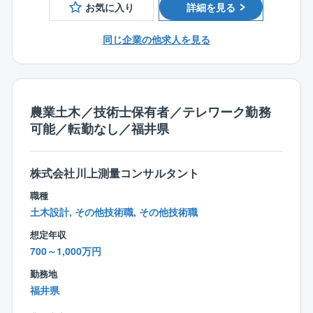
お気に入り
詳細を見る
【部署の人数構成、年齢構成】
設計部（技術2課）の人数は現在5名。20代1名、40代1
同じ企業の他求人を見る
名、50代2名、60代1名
各世代で技術職の方がいるため、若手、中堅、ベテラ
ン層どなたでも馴染みやすい環境です。
また、社内の風通しも良いため、一人一人の意見を聞
き入れていただきやすいです。
農業土木／技術士保有者／テレワーク勤務
可能／転勤なし／福井県
【魅力ポイント】
■残業時間少ない（月平均10h程度）
■転勤なし
株式会社川上測量コンサルタント
■風通しが良いため離職率も非常に低いです。
職種
※現在40代の方は新卒からのご入社です。
土木設計, その他技術職, その他技術職
直近5年間での退職者1名（寿退社）
想定年収
■福利厚生が充実しております。
700～1,000万円
健康診断や予防接種、歯科健診は会社負担で受ける
ことができます。
勤務地
■15分単位で有給取得可能（入社後6カ月で10日付与）
福井県
■テレワーク勤務可能