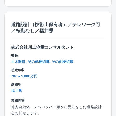
者をお任せいたします。
【部署の人数構成、年齢構成】
設計部（技術2課）の人数は現在5名。20代1名、40代1
道路設計（技術士保有者）／テレワーク可
名、50代2名、60代1名
／転勤なし／福井県
各世代で技術職の方がいるため、若手、中堅、ベテラ
ン層どなたでも馴染みやすい環境です。
また、社内の風通しも良いため、一人一人の意見を聞
株式会社川上測量コンサルタント
き入れていただきやすいです。
職種
土木設計, その他技術職, その他技術職
【魅力ポイント】
想定年収
■残業時間少ない（月平均10h程度）
700～1,000万円
■転勤なし
■風通しが良いため離職率も非常に低いです。
勤務地
※現在40代の方は新卒からのご入社です。
福井県
直近5年間での退職者1名（寿退社）
■福利厚生が充実しております。
業務内容
健康診断や予防接種、歯科健診は会社負担で受ける
地方自治体、デベロッパー等から受注をした道路設計
ことができます。
をお任せします。