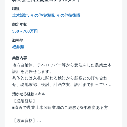
■残業時間少ない（月平均10h程度）
職種
■転勤なし
土木設計, その他技術職, その他技術職
■風通しが良いため離職率も非常に低いです。
想定年収
※現在40代の方は新卒からのご入社です。
550～700万円
直近5年間での退職者1名（寿退社）
■福利厚生が充実しております。
勤務地
健康診断や予防接種、歯科健診は会社負担で受ける
福井県
ことができます。
■15分単位で有給取得可能（入社後6カ月で10日付与）
業務内容
■テレワーク勤務可能
地方自治体、デベロッパー等から受注をした農業土木
遠方にお住いの方や育児、介護が必要な方などご事
設計をお任せします。
情に合わせて働き方を変えることが可能です。
具体的には入札に関わる検討から顧客との打ち合わ
せ、現地確認、検討、計画立案、設計まで担っていた
だきます。
活かせる経験スキル
地域住民とのワークショップや、地域の特性・生活環
【必須経験】
境などを考慮したゾーニングなど、調査の段階から設
■直近で農業土木関連業務のご経験が5年程度ある方
計まで一貫して担っていただけます。
言うまでもなく自らが設計したものが形として残り、
【必須資格】
多くの人々の生活を支えるため、社会貢献性の高いお
■RCCM（農業土木）