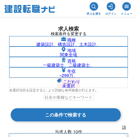
求人を探す
ログイン
メニュー
求人検索
検索条件を変更する
職種
建築設計、構造設計、土木設計、
地域
関東全域
資格
一級建築士、二級建築士、
株式会社川上測量コンサルタントの求人
年収
~299万、
検索結果一覧
こだわり
未選択
未選択項目を設定すると､より詳細な条件検索が行えます｡
検索結果 10 件
この条件で検索する
現在の検索条件
該
当求人数
10
件