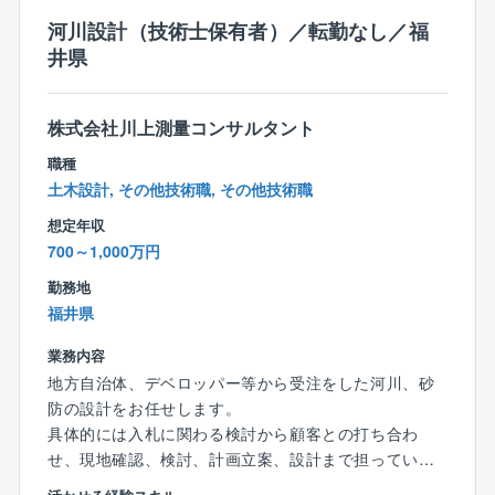
ン層どなたでも馴染みやすい環境です。
河川設計（技術士保有者）／転勤なし／福
また、社内の風通しも良いため、一人一人の意見を聞
井県
き入れていただきやすいです。
【魅力ポイント】
株式会社川上測量コンサルタント
■残業時間少ない（月平均10h程度）
職種
■転勤なし
土木設計, その他技術職, その他技術職
■風通しが良いため離職率も非常に低いです。
想定年収
※現在40代の方は新卒からのご入社です。
700～1,000万円
直近5年間での退職者1名（寿退社）
■福利厚生が充実しております。
勤務地
健康診断や予防接種、歯科健診は会社負担で受ける
福井県
ことができます。
■15分単位で有給取得可能（入社後6カ月で10日付与）
業務内容
■テレワーク勤務可能
地方自治体、デベロッパー等から受注をした河川、砂
遠方にお住いの方や育児、介護が必要な方などご事
防の設計をお任せします。
情に合わせて働き方を変えることが可能です。
具体的には入札に関わる検討から顧客との打ち合わ
せ、現地確認、検討、計画立案、設計まで担っていた
だきます。