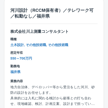
ン層どなたでも馴染みやすい環境です。
また、社内の風通しも良いため、一人一人の意見を聞
河川設計（RCCM保有者）／テレワーク可
き入れていただけます。
／転勤なし／福井県
【魅力ポイント】
■残業時間少ない（月平均10h程度）
株式会社川上測量コンサルタント
■転勤なし
職種
■風通しが良いため離職率も非常に低いです。
土木設計, その他技術職, その他技術職
※現在40代の方は新卒からのご入社です。
想定年収
直近5年間での退職者1名（寿退社）
550～700万円
■福利厚生が充実しております。
健康診断や予防接種、歯科健診は会社負担で受ける
勤務地
ことができます。
福井県
■15分単位で有給取得可能（入社後6カ月で10日付与）
■テレワーク勤務可能
業務内容
遠方にお住いの方や育児、介護が必要な方などご事
地方自治体、デベロッパー等から受注をした河川、砂
情に合わせて働き方を変えることが可能です。
防の設計をお任せします。
具体的には入札に関わる検討から顧客との打ち合わ
せ、現地確認、検討、計画立案、設計まで担っていた