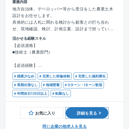
遠方にお住いの方や育児、介護が必要な方などご事
業務内容
情に合わせて働き方を変えることが可能です。
地方自治体、デベロッパー等から受注をした農業土木
設計をお任せします。
具体的には入札に関わる検討から顧客との打ち合わ
せ、現地確認、検討、計画立案、設計まで担っていた
だきます。
活かせる経験スキル
地域住民とのワークショップや、地域の特性・生活環
【必須資格】
境などを考慮したゾーニングなど、調査の段階から設
■技術士（農業部門）
計まで一貫して担っていただけます。
言うまでもなく自らが設計したものが形として残り、
【必須経験】
多くの人々の生活を支えるため、社会貢献性の高いお
■直近で農業土木関連業務のご経験が5年程度ある方
仕事です。
# 残業少なめ
# 充実した研修体制
# 充実した福利厚生
■管理技術者のご経験
# 長期出張なし
# 地域密着
# Uターン・Iターン歓迎
■具体的に
# 年間休日120日以上
# 転勤なし
農業部門（農業土木）では農業農村整備事業を全般的
に行っています。
営農条件を改善するため水田、用排水路、農道の整
お気に入り
詳細を見る
備、農村の環境設備等の設計業務など、幅広く行って
います。
同じ企業の他求人を見る
技術士をお持ちの方には管理技術者として案件の責任