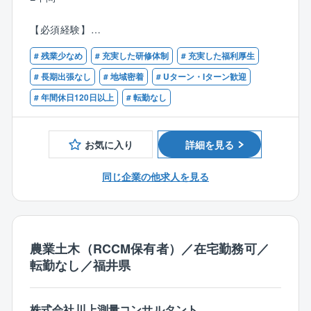
言うまでもなく自らが設計したものが形として残り、
多くの人々の生活を支えるため、社会貢献性の高いお
【必須経験】
仕事です。
■農業土木関連業務のご経験が3年程度ある方
# 残業少なめ
# 充実した研修体制
# 充実した福利厚生
■具体的に
【歓迎資格】
# 長期出張なし
# 地域密着
# Uターン・Iターン歓迎
農業部門（農業土木）では農業農村整備事業を全般的
■技術士補
# 年間休日120日以上
# 転勤なし
に行っています。
■RCCM（農業土木）
営農条件を改善するため水田、用排水路、農道の整
■技術士（農業部門）
備、農村の環境設備等の設計業務など、幅広く行って
お気に入り
詳細を見る
います。
同じ企業の他求人を見る
【部署の人数構成、年齢構成】
設計部（技術2課）の人数は現在5名。20代1名、40代1
名、50代2名、60代1名
各世代で技術職の方がいるため、若手、中堅、ベテラ
ン層どなたでも馴染みやすい環境です。
農業土木（RCCM保有者）／在宅勤務可／
また、社内の風通しも良いため、一人一人の意見を聞
転勤なし／福井県
き入れていただきやすいです。
【魅力ポイント】
株式会社川上測量コンサルタント