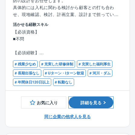
防の設計をお任せします。
具体的には入札に関わる検討から顧客との打ち合わ
せ、現地確認、検討、計画立案、設計まで担っていた
だきます。
活かせる経験スキル
地域住民とのワークショップや、地域の特性・生活環
【必須資格】
境などを考慮したゾーニングなど、調査の段階から設
■不問
計まで一貫して担っていただけます。
言うまでもなく自らが設計したものが形として残り、
【必須経験】
多くの人々の生活を支えるため、社会貢献性の高いお
■河川設計のご経験が3年程度ある方
仕事です。
# 残業少なめ
# 充実した研修体制
# 充実した福利厚生
【歓迎資格】
# 長期出張なし
# Uターン・Iターン歓迎
# 河川・ダム
【具体的に】
■技術士補（建設部門）
# 年間休日120日以上
# 転勤なし
建設部門（河川、砂防及び海岸・海洋）では、河川、
■RCCM（河川、砂防及び海岸・海洋）
砂防施設の改修や詳細設計業務、治山施設の調査、点
■技術士（建設部門：河川、砂防及び海岸・海洋）
検、詳細設計業務をメインに行っています。
お気に入り
詳細を見る
【部署の人数構成、年齢構成】
同じ企業の他求人を見る
設計部（技術2課）の人数は現在5名。20代1名、40代1
名、50代2名、60代1名
各世代で技術職の方がいるため、若手、中堅、ベテラ