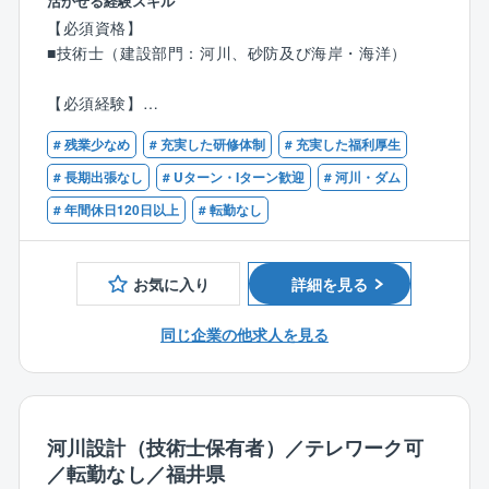
活かせる経験スキル
地域住民とのワークショップや、地域の特性・生活環
【必須資格】
境などを考慮したゾーニングなど、調査の段階から設
■技術士（建設部門：河川、砂防及び海岸・海洋）
計まで一貫して担っていただけます。
言うまでもなく自らが設計したものが形として残り、
【必須経験】
多くの人々の生活を支えるため、社会貢献性の高いお
■直近で河川設計のご経験が10年程度ある方
仕事です。
# 残業少なめ
# 充実した研修体制
# 充実した福利厚生
# 長期出張なし
# Uターン・Iターン歓迎
# 河川・ダム
■具体的に
# 年間休日120日以上
# 転勤なし
建設部門（河川、砂防及び海岸・海洋）では、河川、
砂防施設の改修や詳細設計業務、治山施設の調査、点
検、詳細設計業務をメインに行っています。
お気に入り
詳細を見る
■部署の人数構成、年齢構成
同じ企業の他求人を見る
設計部（技術2課）の人数は現在5名。20代1名、40代1
名、50代2名、60代1名で平均年齢は49歳と少し高めで
す。
【求める人材】
河川設計（技術士保有者）／テレワーク可
■コミュニケーション能力が高い方
／転勤なし／福井県