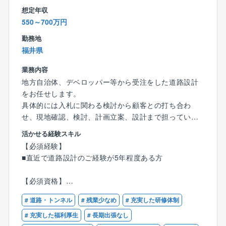
想定年収
■風通しが良いため離職率も非常に低いです。
550～700万円
※現在40代の方は新卒からのご入社です。
直近5年間での退職者1名（寿退社）
勤務地
■福利厚生が充実しております。
福井県
健康診断や予防接種、歯科健診は会社負担で受ける
ことができます。
業務内容
■15分単位で有給取得可能（入社後6カ月で10日付与）
地方自治体、デベロッパー等から受注をした道路設計
■テレワーク勤務可能
をお任せします。
遠方にお住いの方や育児、介護が必要な方などご事
具体的には入札に関わる検討から顧客との打ち合わ
情に合わせて働き方を変えることが可能です。
せ、現地確認、検討、計画立案、設計まで担っていた
だきます。
活かせる経験スキル
地域住民とのワークショップや、地域の特性・生活環
【必須経験】
境などを考慮したゾーニングなど、調査の段階から設
■直近で道路設計のご経験が5年程度ある方
計まで一貫して担っていただけます。
言うまでもなく自らが設計したものが形として残り、
【必須資格】
多くの人々の生活を支えるため、社会貢献性の高いお
■RCCM（道路）
仕事です。
# 道路・トンネル
# 残業少なめ
# 充実した研修体制
【歓迎資格】
# 充実した福利厚生
# 長期出張なし
■具体的に