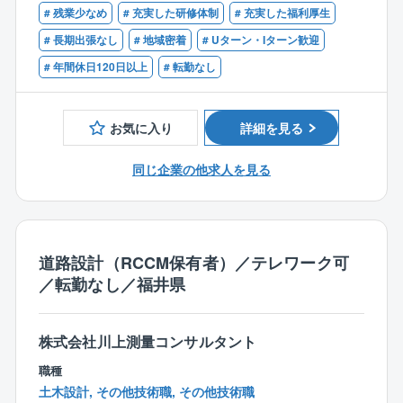
仕事です。
# 残業少なめ
# 充実した研修体制
# 充実した福利厚生
【歓迎資格】
# 長期出張なし
# 地域密着
# Uターン・Iターン歓迎
■具体的に
■技術士（農業部門）
# 年間休日120日以上
# 転勤なし
農業部門（農業土木）では農業農村整備事業を全般的
に行っています。
営農条件を改善するため水田、用排水路、農道の整
お気に入り
詳細を見る
備、農村の環境設備等の設計業務など、幅広く行って
います。
同じ企業の他求人を見る
【部署の人数構成、年齢構成】
設計部（技術2課）の人数は現在5名。20代1名、40代1
名、50代2名、60代1名
各世代で技術職の方がいるため、若手、中堅、ベテラ
道路設計（RCCM保有者）／テレワーク可
ン層どなたでも馴染みやすい環境です。
／転勤なし／福井県
また、社内の風通しも良いため、一人一人の意見を聞
き入れていただきやすいです。
株式会社川上測量コンサルタント
【魅力ポイント】
職種
■残業時間少ない（月平均10h程度）
土木設計, その他技術職, その他技術職
■転勤なし