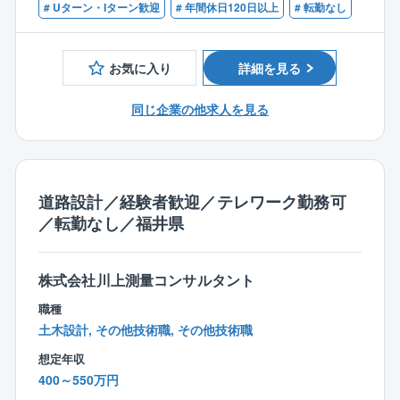
■技術士（建設部門 道路）
# Uターン・Iターン歓迎
# 年間休日120日以上
# 転勤なし
建設部門（道路）では、道路改良、消雪設備、法面
工、橋梁の調査、点検、設計を行っています。
お気に入り
詳細を見る
【部署の人数構成、年齢構成】
設計部（技術2課）の人数は現在5名。20代1名、40代1
同じ企業の他求人を見る
名、50代2名、60代1名
各世代で技術職の方がいるため、若手、中堅、ベテラ
ン層どなたでも馴染みやすい環境です。
また、社内の風通しも良いため、一人一人の意見を聞
き入れていただきやすいです。
道路設計／経験者歓迎／テレワーク勤務可
／転勤なし／福井県
【魅力ポイント】
■残業時間少ない（月平均10h程度）
■転勤なし
株式会社川上測量コンサルタント
■風通しが良いため離職率も非常に低いです。
職種
※現在40代の方は新卒からのご入社です。
土木設計, その他技術職, その他技術職
直近5年間での退職者1名（寿退社）
想定年収
■福利厚生が充実しております。
400～550万円
健康診断や予防接種、歯科健診は会社負担で受ける