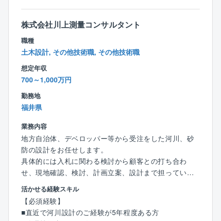
■協調性のある方
■資格取得に前向きな方
■技術士をお持ちの方
株式会社川上測量コンサルタント
職種
土木設計, その他技術職, その他技術職
想定年収
700～1,000万円
勤務地
福井県
業務内容
地方自治体、デベロッパー等から受注をした河川、砂
防の設計をお任せします。
具体的には入札に関わる検討から顧客との打ち合わ
せ、現地確認、検討、計画立案、設計まで担っていた
だきます。
活かせる経験スキル
地域住民とのワークショップや、地域の特性・生活環
【必須経験】
境などを考慮したゾーニングなど、調査の段階から設
■直近で河川設計のご経験が5年程度ある方
計まで一貫して担っていただけます。