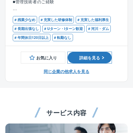
■管理技術者のご経験
言うまでもなく自らが設計したものが形として残り、
多くの人々の生活を支えるため、社会貢献性の高いお
【必須資格】
仕事です。
# 残業少なめ
# 充実した研修体制
# 充実した福利厚生
■技術士（建設部門：河川、砂防及び海岸・海洋）
# 長期出張なし
# Uターン・Iターン歓迎
# 河川・ダム
■具体的に
# 年間休日120日以上
# 転勤なし
建設部門（河川、砂防及び海岸・海洋）では、河川、
砂防施設の改修や詳細設計業務、治山施設の調査、点
検、詳細設計業務をメインに行っています。
お気に入り
詳細を見る
技術士をお持ちの方には、管理技術者として案件の責
任者として業務にあたっていただきます。
同じ企業の他求人を見る
【部署の人数構成、年齢構成】
設計部（技術2課）の人数は現在5名。20代1名、40代1
名、50代2名、60代1名
各世代で技術職の方がいるため、若手、中堅、ベテラ
ン層どなたでも馴染みやすい環境です。
サービス内容
また、社内の風通しも良いため、一人一人の意見を聞
き入れていただきやすいです。