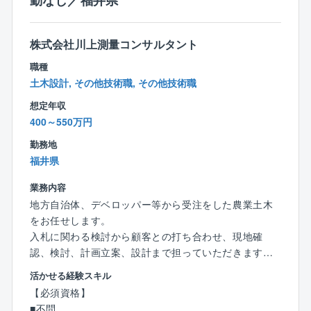
勤なし／福井県
【魅力ポイント】
■残業時間少ない（月平均10h程度）
株式会社川上測量コンサルタント
■転勤なし
職種
■風通しが良いため離職率も非常に低いです。
土木設計, その他技術職, その他技術職
※現在40代の方は新卒からのご入社です。
想定年収
直近5年間での退職者1名（寿退社）
400～550万円
■福利厚生が充実しております。
健康診断や予防接種、歯科健診は会社負担で受ける
勤務地
ことができます。
福井県
■15分単位で有給取得可能（入社後6カ月で10日付与）
■テレワーク勤務可能
業務内容
遠方にお住いの方や育児、介護が必要な方などご事
地方自治体、デベロッパー等から受注をした農業土木
情に合わせて働き方を変えることが可能です。
をお任せします。
入札に関わる検討から顧客との打ち合わせ、現地確
認、検討、計画立案、設計まで担っていただきます。
地域住民とのワークショップや、地域の特性・生活環
活かせる経験スキル
境などを考慮したゾーニングなど、調査の段階から設
【必須資格】
計まで一貫して担っていただけます。
■不問