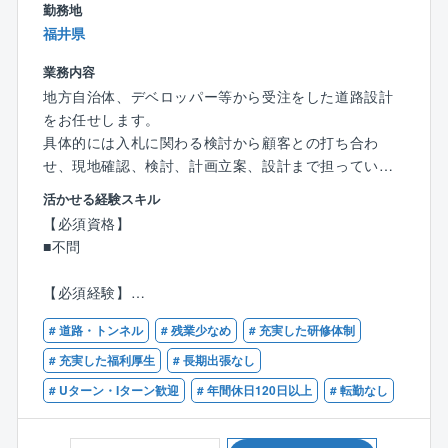
ことができます。
勤務地
■15分単位で有給取得可能（入社後6カ月で10日付与）
福井県
■テレワーク勤務可能
遠方にお住いの方や育児、介護が必要な方などご事
業務内容
情に合わせて働き方を変えることが可能です。
地方自治体、デベロッパー等から受注をした道路設計
をお任せします。
具体的には入札に関わる検討から顧客との打ち合わ
せ、現地確認、検討、計画立案、設計まで担っていた
だきます。
活かせる経験スキル
地域住民とのワークショップや、地域の特性・生活環
【必須資格】
境などを考慮したゾーニングなど、調査の段階から設
■不問
計まで一貫して担っていただけます。
言うまでもなく自らが設計したものが形として残り、
【必須経験】
多くの人々の生活を支えるため、社会貢献性の高いお
■道路設計のご経験が3年程度ある方
仕事です。
# 道路・トンネル
# 残業少なめ
# 充実した研修体制
【歓迎資格】
# 充実した福利厚生
# 長期出張なし
■具体的に
■技術士補
# Uターン・Iターン歓迎
# 年間休日120日以上
# 転勤なし
建設部門（道路）では、道路改良、消雪設備、法面
■RCCM（道路）
工、橋梁の調査、点検、設計を行っています。
■技術士（建設部門：道路）