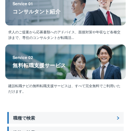
【魅力ポイント】
Service 01
■残業時間少ない（月平均10h程度）
コンサルタント紹介
■転勤なし
■風通しが良いため離職率も非常に低いです。
※現在40代の方は新卒からのご入社です。
求人のご提案から応募書類へのアドバイス、面接対策や年収など各種交
直近5年間での退職者1名（寿退社）
渉まで、専任のコンサルタントが転職活...
■福利厚生が充実しております。
健康診断や予防接種、歯科健診は会社負担で受ける
ことができます。
Service 02
■15分単位で有給取得可能（入社後6カ月で10日付与）
無料転職支援サービス
■テレワーク勤務可能
遠方にお住いの方や育児、介護が必要な方などご事
情に合わせて働き方を変えることが可能です。
建設転職ナビの無料転職支援サービスは、すべて完全無料でご利用いた
だけます。
職種で検索