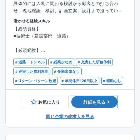
■15分単位で有給取得可能（入社後6カ月で10日付与）
具体的には入札に関わる検討から顧客との打ち合わ
■テレワーク勤務可能
せ、現地確認、検討、計画立案、設計まで担っていた
遠方にお住いの方や育児、介護が必要な方などご事
だきます。
活かせる経験スキル
情に合わせて働き方を変えることが可能です。
地域住民とのワークショップや、地域の特性・生活環
【必須資格】
境などを考慮したゾーニングなど、調査の段階から設
■技術士（建設部門 道路）
計まで一貫して担っていただけます。
言うまでもなく自らが設計したものが形として残り、
【必須経験】
多くの人々の生活を支えるため、社会貢献性の高いお
■直近で道路設計のご経験が5年程度ある方
仕事です。
# 道路・トンネル
# 残業少なめ
# 充実した研修体制
■管理技術者のご経験
# 充実した福利厚生
# 長期出張なし
■具体的に
# Uターン・Iターン歓迎
# 年間休日120日以上
# 転勤なし
建設部門（道路）では、道路改良、消雪設備、法面
工、橋梁の調査、点検、設計を行っています。
技術士をお持ちの方は管理技術者として案件の責任者
お気に入り
詳細を見る
をお任せいたします。
同じ企業の他求人を見る
【部署の人数構成、年齢構成】
設計部（技術2課）の人数は現在5名。20代1名、40代1
名、50代2名、60代1名
各世代で技術職の方がいるため、若手、中堅、ベテラ