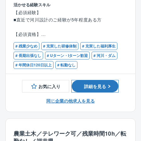
だきます。
活かせる経験スキル
地域住民とのワークショップや、地域の特性・生活環
【必須経験】
境などを考慮したゾーニングなど、調査の段階から設
■直近で河川設計のご経験が5年程度ある方
計まで一貫して担っていただけます。
言うまでもなく自らが設計したものが形として残り、
【必須資格】
多くの人々の生活を支えるため、社会貢献性の高いお
■RCCM（河川、砂防及び海岸・海洋）
仕事です。
# 残業少なめ
# 充実した研修体制
# 充実した福利厚生
【歓迎資格】
# 長期出張なし
# Uターン・Iターン歓迎
# 河川・ダム
■具体的に
■技術士（建設部門：河川、砂防及び海岸・海洋）
# 年間休日120日以上
# 転勤なし
建設部門（河川、砂防及び海岸・海洋）では、河川、
砂防施設の改修や詳細設計業務、治山施設の調査、点
検、詳細設計業務をメインに行っています。
お気に入り
詳細を見る
【部署の人数構成、年齢構成】
同じ企業の他求人を見る
設計部（技術2課）の人数は現在5名。20代1名、40代1
名、50代2名、60代1名
各世代で技術職の方がいるため、若手、中堅、ベテラ
ン層どなたでも馴染みやすい環境です。
また、社内の風通しも良いため、一人一人の意見を聞
農業土木／テレワーク可／残業時間10h／転
き入れていただきやすいです。