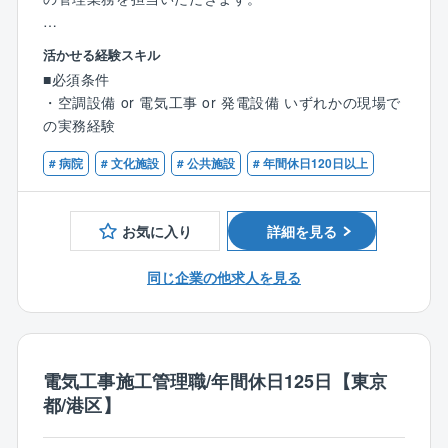
【担当業務】
活かせる経験スキル
・協力業者への発注・打ち合わせ
■必須条件
・工期予定表の作成
・空調設備 or 電気工事 or 発電設備 いずれかの現場で
・各種建材・資材などの発注
の実務経験
・現場での予算・品質・工期・安全の管理
・検査及び第三者検査への立会い
# 病院
# 文化施設
# 公共施設
# 年間休日120日以上
・完成図書の作成
・届出の作成 など
お気に入り
詳細を見る
【勤務エリア】
福岡を中心に九州エリアが主な勤務地となります。直
同じ企業の他求人を見る
行直帰も可能です。
【キャリアパス】
入社後は同社の施工管理フローに関する知識を習得→
電気工事施工管理職/年間休日125日【東京
徐々に担当する施工管理業務の幅を広げながら独り立
都/港区】
ち→将来は施工管理部門の中核としてご活躍いただく
と共に、業務指導や人材育成にも貢献いただきたいと