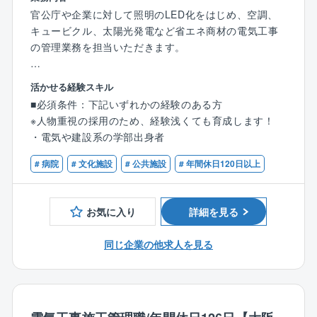
に関わるトータルソリューションを手掛けている同
ルティングや再生可能エネルギー（自家消費型太陽光
官公庁や企業に対して照明のLED化をはじめ、空調、
社。
発電）などのクリーンエネルギーの導入を、企画・設
キュービクル、太陽光発電など省エネ商材の電気工事
売り上げ予測100億円超でIPO準備フェーズの貴重な時
計・導入・維持管理までトータルソリューション提案
の管理業務を担当いただきます。
期を経験できます。
できることが同社の強みです。
将来的には、株式上場の中での事業成長の中核を担え
【担当業務】
活かせる経験スキル
ます！
◎アイネックの特徴
・協力業者への発注・打ち合わせ
現在は上場準備に差し掛かっており、さらに事業を拡
■必須条件：下記いずれかの経験のある方
自治体ごとの地域性特性を考慮し、カーボンニュート
・工期予定表の作成
大していきます。
※人物重視の採用のため、経験浅くても育成します！
ラル実現に向けた課題抽出、実現に向けたプラン策定
・各種建材・資材などの発注
・電気や建設系の学部出身者
から導入に至るロードマップをご提案。
・現場での予算・品質・工期・安全の管理
◎社会貢献性
同社の提案する設計・施工を含む「デザインビルド方
・検査及び第三者検査への立会い
# 病院
# 文化施設
# 公共施設
# 年間休日120日以上
自治体、政府が掲げているカーボンニュートラルに対
式」により、イニシャルコストを最小限に、従来より
・完成図書の作成
する提案や避難所づくり等の一助を担える大変社会貢
短期間で公共工事が可能となるため、全国の沢山の自
・届出の作成 など
献性の高い事業に関わることができます。
治体様からお声掛けをいただいております。
お気に入り
詳細を見る
【業務内容詳細】
◎安定性
◎急成長中！
取引先の9割以上を官公庁が占めており、愛知県内の病
同じ企業の他求人を見る
官公庁案件のため、景況感に左右されない。
設立8年の企業ながら各自治体の信頼を勝ち取り、破竹
院、自治体施設、小中学校、市役所、区役所などの大
の勢いで成長を遂げております。
規模案件を中心に工事を請け負っております。
◎大規模プロジェクトにかかわれる可能性あり
株式上場も控える中で様々な部署・役職・ポストが今
従来の型にとらわれない”未来の街づくり提案”を積極的
後も増えていきます。
【勤務エリア】
に行い、大規模プロジェクトを手掛けた実績が豊富な