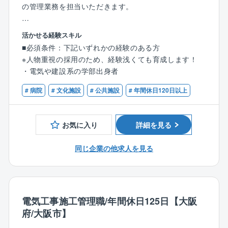
省エネ機器（LED照明、高効率空調等）導入のコンサ
の管理業務を担当いただきます。
将来的には、株式上場の中での事業成長の中核を担え
◎企業の安定性
ルティングや再生可能エネルギー（自家消費型太陽光
ます！
官公庁案件のため、景況感に左右されない
発電）などのクリーンエネルギーの導入を、企画・設
【担当業務】
現在は上場準備に差し掛かっており、さらに事業を拡
活かせる経験スキル
計・導入・維持管理までトータルソリューション提案
・協力業者への発注・打ち合わせ
大していきます。
◎他にはない魅力
■必須条件：下記いずれかの経験のある方
できることが同社の強みです。
・工期予定表の作成
売り上げ予測100億円超でIPO準備フェーズの貴重な時
※人物重視の採用のため、経験浅くても育成します！
・各種建材・資材などの発注
◎社会貢献性
期を経験できます。
・電気や建設系の学部出身者
◎アイネックの特徴
・現場での予算・品質・工期・安全の管理
自治体、政府が掲げているカーボンニュートラルに対
将来的には、事業成長の中核を担えます。
自治体ごとの地域性特性を考慮し、カーボンニュート
・検査及び第三者検査への立会い
する提案や避難所づくり等の一助を担える大変社会貢
# 病院
# 文化施設
# 公共施設
# 年間休日120日以上
ラル実現に向けた課題抽出、実現に向けたプラン策定
・完成図書の作成
献性の高い事業に関わることができます。
【働き方】
から導入に至るロードマップをご提案。
・届出の作成 など
◎年間休日日数の多さ
同社の提案する設計・施工を含む「デザインビルド方
◎安定性
お気に入り
詳細を見る
年間休日126日かつ土日祝休みの完全週休2日制のた
式」により、イニシャルコストを最小限に、従来より
【業務内容詳細】
官公庁案件のため、景況感に左右されない。
め、オン・オフをメリハリ付けて働きたい方にピッタ
短期間で公共工事が可能となるため、全国の沢山の自
取引先の9割以上を官公庁が占めており、愛知県内の病
同じ企業の他求人を見る
リです。
治体様からお声掛けをいただいております。
院、自治体施設、小中学校、市役所、区役所などの大
◎大規模プロジェクトにかかわれる可能性あり
規模案件を中心に工事を請け負っております。
従来の型にとらわれない”未来の街づくり提案”を積極的
【配属先について】
◎急成長中！
に行い、大規模プロジェクトを手掛けた実績が豊富な
施工管理部の社員は現在22名が在籍しております（20
設立8年の企業ながら各自治体の信頼を勝ち取り、破竹
【勤務エリア】
同社だからこそ初回の訪問から耳を傾けていただきや
代5名・30代6名・40代5名・50代6名）
電気工事施工管理職/年間休日125日【大阪
の勢いで成長を遂げております。
東京都を中心に関東エリアが主な勤務地となります。
すいのも魅力の1つです。
※他、他部署含めて全95名の社員が在籍。
株式上場も控える中で様々な部署・役職・ポストが今
府/大阪市】
直行直帰も可能です。
※プロジェクトの一例
後も増えていきます。