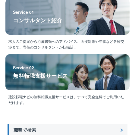
同社が担当する工事の施工管理は官公庁発注の大規模
工管理は泥臭い」。
整備
工事が中心で、中には大手メーカーとの協業案件もあ
そんな誤ったイメージを払拭できるように様々なITツ
・快適な室内環境を実現しながら、消費エネルギー
Service 01
り、やりがいとスキルアップができる環境です。
ール導入を促進しております。
（電力等）のコスト削減
コンサルタント紹介
同社が担当する工事の施工管理は官公庁発注の大規模
・電力等のエネルギーを見える化し分析のもと、最適
【魅力】
工事が中心で、中には大手メーカーとの協業案件もあ
な省エネ化の運用
◎上場に向け準備中
り、やりがいとスキルアップができる環境です。
・自家消費型太陽光発電設備の企画、実行 など..
求人のご提案から応募書類へのアドバイス、面接対策や年収など各種交
近年注目度の高まる再生エネルギーや、省エネルギー
渉まで、専任のコンサルタントが転職活...
に関わるトータルソリューションを手掛けている同
【魅力】
【同社について】
社。
◎上場に向け準備中
◎どんな企業？
売り上げ予測100億円超でIPO準備フェーズの貴重な時
近年注目度の高まる再生エネルギーや、省エネルギー
地方公共団体との取引が99％であり、行政からの信頼
Service 02
期を経験できます。
に関わるトータルソリューションを手掛けている同
を得る、注目の成長企業です。
無料転職支援サービス
将来的には、株式上場の中での事業成長の中核を担え
社。
省エネ機器（LED照明、高効率空調等）導入のコンサ
ます！
売り上げ予測100億円超でIPO準備フェーズの貴重な時
ルティングや再生可能エネルギー（自家消費型太陽光
現在は上場準備に差し掛かっており、さらに事業を拡
期を経験できます。
発電）などのクリーンエネルギーの導入を、企画・設
建設転職ナビの無料転職支援サービスは、すべて完全無料でご利用いた
大していきます。
将来的には、株式上場の中での事業成長の中核を担え
計・導入・維持管理までトータルソリューション提案
だけます。
ます！
できることが同社の強みです。
◎社会貢献性
現在は上場準備に差し掛かっており、さらに事業を拡
自治体、政府が掲げているカーボンニュートラルに対
大していきます。
◎アイネックの特徴
する提案や避難所づくり等の一助を担える大変社会貢
自治体ごとの地域性特性を考慮し、カーボンニュート
職種で検索
献性の高い事業に関わることができます。