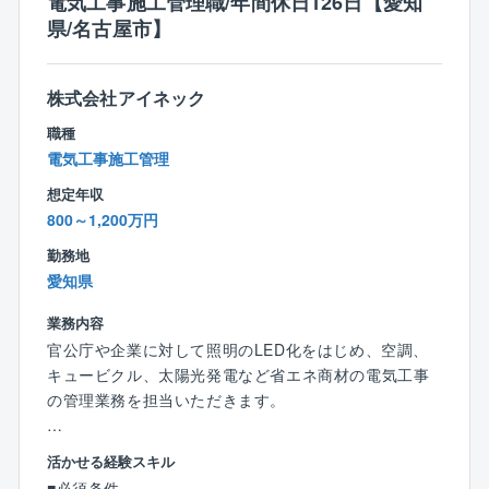
電気工事施工管理職/年間休日126日【愛知
短期間で公共工事が可能となるため、全国の沢山の自
愛知県を中心に東海エリアが主な勤務地となります。
◎大規模プロジェクトにかかわれる可能性あり
※他、他部署含めて全95名の社員が在籍。
治体様からお声掛けをいただいております。
県/名古屋市】
直行直帰も可能です。
従来の型にとらわれない”未来の街づくり提案”を積極的
に行い、大規模プロジェクトを手掛けた実績が豊富な
【働き方、就業環境】
◎急成長中！
【キャリアパス】
同社だからこそ初回の訪問から耳を傾けていただきや
株式会社アイネック
◎IT化の推進
設立8年の企業ながら各自治体の信頼を勝ち取り、破竹
入社後は同社の施工管理フローに関する知識を習得→
すいのも魅力の1つです。
現在、組織として業務IT化を推進しております。「施
の勢いで成長を遂げております。
職種
徐々に担当する施工管理業務の幅を広げながら独り立
※プロジェクトの一例
工管理は泥臭い」。
株式上場も控える中で様々な部署・役職・ポストが今
電気工事施工管理
ち→将来は施工管理部門の中核としてご活躍いただく
・学校、病院、オフィス、街路灯などのLED照明の切
そんな誤ったイメージを払拭できるように様々なITツ
後も増えていきます。
と共に、業務指導や人材育成にも貢献いただきたいと
り替え
想定年収
ール導入を促進しております。
考えております。
・EV自動車の充電スタンドやカーシェアリングの拠点
800～1,200万円
同社が担当する工事の施工管理は官公庁発注の大規模
整備
工事が中心で、中には大手メーカーとの協業案件もあ
勤務地
【業務の魅力】
・快適な室内環境を実現しながら、消費エネルギー
り、やりがいとスキルアップができる環境です。
愛知県
◎社会貢献性
（電力等）のコスト削減
自治体、政府が掲げているカーボンニュートラルに対
・電力等のエネルギーを見える化し分析のもと、最適
業務内容
【魅力】
する提案や避難所づくり等の一助を担える大変社会貢
な省エネ化の運用
官公庁や企業に対して照明のLED化をはじめ、空調、
◎上場に向け準備中
献性の高い事業に関われます。
・自家消費型太陽光発電設備の企画、実行 など..
キュービクル、太陽光発電など省エネ商材の電気工事
近年注目度の高まる再生エネルギーや、省エネルギー
の管理業務を担当いただきます。
に関わるトータルソリューションを手掛けている同
◎企業の安定性
【同社について】
社。
官公庁案件のため、景況感に左右されない
◎どんな企業？
【担当業務】
売り上げ予測100億円超でIPO準備フェーズの貴重な時
活かせる経験スキル
地方公共団体との取引が99％であり、行政からの信頼
・協力業者への発注・打ち合わせ
期を経験できます。
◎他にはない魅力
■必須条件