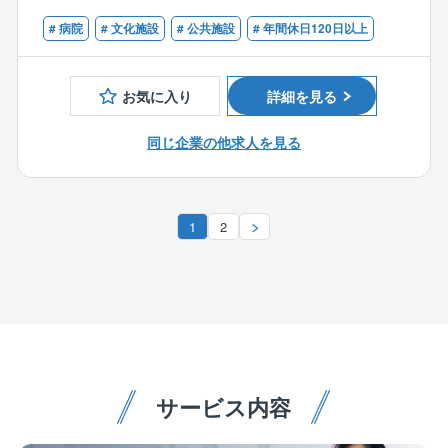
・現場での予算・品質・工期・安全の管理
現在は上場準備に差し掛かっており、さらに事業を拡
将来的には、事業成長の中核を担えます。
◎アイネックの特徴
・検査及び第三者検査への立会い
大していきます。
# 病院
# 文化施設
# 公共施設
# 年間休日120日以上
自治体ごとの地域性特性を考慮し、カーボンニュート
・完成図書の作成
【働き方】
ラル実現に向けた課題抽出、実現に向けたプラン策定
・届出の作成 など
◎社会貢献性
◎年間休日日数の多さ
から導入に至るロードマップをご提案。
自治体、政府が掲げているカーボンニュートラルに対
お気に入り
詳細を見る
年間休日126日かつ土日祝休みの完全週休2日制のた
同社の提案する設計・施工を含む「デザインビルド方
【業務内容詳細】
する提案や避難所づくり等の一助を担える大変社会貢
め、オン・オフをメリハリ付けて働きたい方にピッタ
式」により、イニシャルコストを最小限に、従来より
取引先の9割以上を官公庁が占めており、愛知県内の病
献性の高い事業に関わることができます。
同じ企業の他求人を見る
リです。
短期間で公共工事が可能となるため、全国の沢山の自
院、自治体施設、小中学校、市役所、区役所などの大
治体様からお声掛けをいただいております。
規模案件を中心に工事を請け負っております。
◎安定性
【配属先について】
官公庁案件のため、景況感に左右されない。
施工管理部の社員は現在22名が在籍しております（20
◎急成長中！
1
2
【キャリアパス】
代5名・30代6名・40代5名・50代6名）
設立8年の企業ながら各自治体の信頼を勝ち取り、破竹
入社後は同社の施工管理フローに関する知識を習得→
◎大規模プロジェクトにかかわれる可能性あり
※他、他部署含めて全95名の社員が在籍。
の勢いで成長を遂げております。
徐々に担当する施工管理業務の幅を広げながら独り立
従来の型にとらわれない”未来の街づくり提案”を積極的
株式上場も控える中で様々な部署・役職・ポストが今
ち→将来は施工管理部門の中核としてご活躍いただく
に行い、大規模プロジェクトを手掛けた実績が豊富な
【働き方、就業環境】
後も増えていきます。
と共に、業務指導や人材育成にも貢献いただきたいと
同社だからこそ初回の訪問から耳を傾けていただきや
◎IT化の推進
考えております。
すいのも魅力の1つです。
現在、組織として業務IT化を推進しております。「施
※プロジェクトの一例
工管理は泥臭い」。
【働き方、就業環境】
・学校、病院、オフィス、街路灯などのLED照明の切
サービス内容
そんな誤ったイメージを払拭できるように様々なITツ
◎IT化の推進
り替え
ール導入を促進しております。
現在、組織として業務IT化を推進しております。「施
・EV自動車の充電スタンドやカーシェアリングの拠点