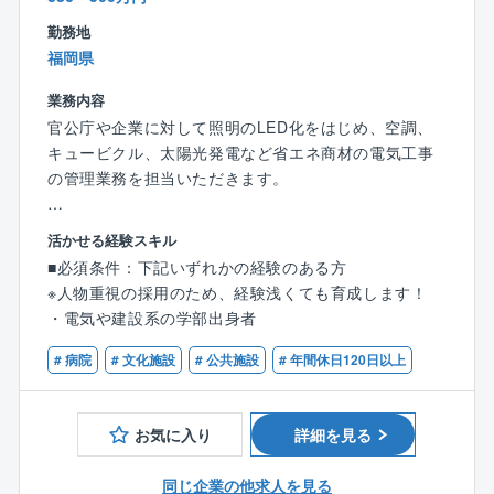
◎上場に向け準備中
する提案や避難所づくり等の一助を担える大変社会貢
（電力等）のコスト削減
近年注目度の高まる再生エネルギーや、省エネルギー
勤務地
献性の高い事業に関われます。
・電力等のエネルギーを見える化し分析のもと、最適
に関わるトータルソリューションを手掛けている同
福岡県
な省エネ化の運用
社。
◎企業の安定性
・自家消費型太陽光発電設備の企画、実行 など..
業務内容
売り上げ予測100億円超でIPO準備フェーズの貴重な時
官公庁案件のため、景況感に左右されない
官公庁や企業に対して照明のLED化をはじめ、空調、
期を経験できます。
【同社について】
キュービクル、太陽光発電など省エネ商材の電気工事
将来的には、株式上場の中での事業成長の中核を担え
◎他にはない魅力
◎どんな企業？
の管理業務を担当いただきます。
ます！
売り上げ予測100億円超でIPO準備フェーズの貴重な時
地方公共団体との取引が99％であり、行政からの信頼
現在は上場準備に差し掛かっており、さらに事業を拡
期を経験できます。
を得る、注目の成長企業です。
【担当業務】
大していきます。
活かせる経験スキル
将来的には、事業成長の中核を担えます。
省エネ機器（LED照明、高効率空調等）導入のコンサ
・協力業者への発注・打ち合わせ
■必須条件：下記いずれかの経験のある方
ルティングや再生可能エネルギー（自家消費型太陽光
・工期予定表の作成
◎社会貢献性
【働き方】
※人物重視の採用のため、経験浅くても育成します！
発電）などのクリーンエネルギーの導入を、企画・設
・各種建材・資材などの発注
自治体、政府が掲げているカーボンニュートラルに対
◎年間休日日数の多さ
・電気や建設系の学部出身者
計・導入・維持管理までトータルソリューション提案
・現場での予算・品質・工期・安全の管理
する提案や避難所づくり等の一助を担える大変社会貢
年間休日126日かつ土日祝休みの完全週休2日制のた
できることが同社の強みです。
・検査及び第三者検査への立会い
献性の高い事業に関わることができます。
# 病院
# 文化施設
# 公共施設
# 年間休日120日以上
め、オン・オフをメリハリ付けて働きたい方にピッタ
・完成図書の作成
リです。
◎アイネックの特徴
・届出の作成 など
◎安定性
自治体ごとの地域性特性を考慮し、カーボンニュート
官公庁案件のため、景況感に左右されない。
お気に入り
詳細を見る
【配属先について】
ラル実現に向けた課題抽出、実現に向けたプラン策定
【業務内容詳細】
施工管理部の社員は現在22名が在籍しております（20
から導入に至るロードマップをご提案。
取引先の9割以上を官公庁が占めており、愛知県内の病
◎大規模プロジェクトにかかわれる可能性あり
同じ企業の他求人を見る