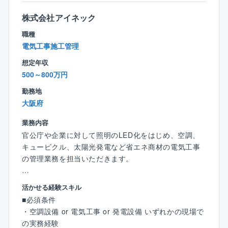
・学校、病院、オフィス、街路灯などのLED照明の切
【働き方、就業環境】
【キャリアパス】
り替え
株式会社アイネック
◎IT化の推進
入社後は同社の施工管理フローに関する知識を習得→
・EV自動車の充電スタンドやカーシェアリングの拠点
現在、組織として業務IT化を推進しております。「施
職種
徐々に担当する施工管理業務の幅を広げながら独り立
整備
工管理は泥臭い」。
電気工事施工管理
ち→将来は施工管理部門の中核としてご活躍いただく
・快適な室内環境を実現しながら、消費エネルギー
そんな誤ったイメージを払拭できるように様々なITツ
と共に、業務指導や人材育成にも貢献いただきたいと
（電力等）のコスト削減
想定年収
ール導入を促進しております。
考えております。
・電力等のエネルギーを見える化し分析のもと、最適
500～800万円
同社が担当する工事の施工管理は官公庁発注の大規模
な省エネ化の運用
工事が中心で、中には大手メーカーとの協業案件もあ
勤務地
【業務の魅力】
・自家消費型太陽光発電設備の企画、実行 など..
り、やりがいとスキルアップができる環境です。
大阪府
◎社会貢献性
自治体、政府が掲げているカーボンニュートラルに対
【同社について】
業務内容
【魅力】
する提案や避難所づくり等の一助を担える大変社会貢
◎どんな企業？
官公庁や企業に対して照明のLED化をはじめ、空調、
◎上場に向け準備中
献性の高い事業に関われます。
地方公共団体との取引が99％であり、行政からの信頼
キュービクル、太陽光発電など省エネ商材の電気工事
近年注目度の高まる再生エネルギーや、省エネルギー
を得る、注目の成長企業です。
の管理業務を担当いただきます。
に関わるトータルソリューションを手掛けている同
◎企業の安定性
省エネ機器（LED照明、高効率空調等）導入のコンサ
社。
官公庁案件のため、景況感に左右されない
ルティングや再生可能エネルギー（自家消費型太陽光
【担当業務】
売り上げ予測100億円超でIPO準備フェーズの貴重な時
活かせる経験スキル
発電）などのクリーンエネルギーの導入を、企画・設
・協力業者への発注・打ち合わせ
期を経験できます。
◎他にはない魅力
■必須条件
計・導入・維持管理までトータルソリューション提案
・工期予定表の作成
将来的には、株式上場の中での事業成長の中核を担え
売り上げ予測100億円超でIPO準備フェーズの貴重な時
・空調設備 or 電気工事 or 発電設備 いずれかの現場で
できることが同社の強みです。
・各種建材・資材などの発注
ます！
期を経験できます。
の実務経験