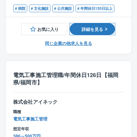
・現場での予算・品質・工期・安全の管理
め、オン・オフをメリハリ付けて働きたい方にピッタ
から導入に至るロードマップをご提案。
・検査及び第三者検査への立会い
◎社会貢献性
# 病院
# 文化施設
# 公共施設
# 年間休日120日以上
リです。
同社の提案する設計・施工を含む「デザインビルド方
・完成図書の作成
自治体、政府が掲げているカーボンニュートラルに対
式」により、イニシャルコストを最小限に、従来より
・届出の作成 など
する提案や避難所づくり等の一助を担える大変社会貢
【配属先について】
短期間で公共工事が可能となるため、全国の沢山の自
献性の高い事業に関わることができます。
お気に入り
詳細を見る
施工管理部の社員は現在22名が在籍しております（20
治体様からお声掛けをいただいております。
【業務内容詳細】
代5名・30代6名・40代5名・50代6名）
取引先の9割以上を官公庁が占めており、愛知県内の病
◎安定性
同じ企業の他求人を見る
※他、他部署含めて全95名の社員が在籍。
◎急成長中！
院、自治体施設、小中学校、市役所、区役所などの大
官公庁案件のため、景況感に左右されない。
設立8年の企業ながら各自治体の信頼を勝ち取り、破竹
規模案件を中心に工事を請け負っております。
【働き方、就業環境】
の勢いで成長を遂げております。
◎大規模プロジェクトにかかわれる可能性あり
◎IT化の推進
株式上場も控える中で様々な部署・役職・ポストが今
【キャリアパス】
従来の型にとらわれない”未来の街づくり提案”を積極的
現在、組織として業務IT化を推進しております。「施
電気工事施工管理職/年間休日126日【福岡
後も増えていきます。
入社後は同社の施工管理フローに関する知識を習得→
に行い、大規模プロジェクトを手掛けた実績が豊富な
工管理は泥臭い」。
県/福岡市】
徐々に担当する施工管理業務の幅を広げながら独り立
同社だからこそ初回の訪問から耳を傾けていただきや
そんな誤ったイメージを払拭できるように様々なITツ
ち→将来は施工管理部門の中核としてご活躍いただく
すいのも魅力の1つです。
ール導入を促進しております。
と共に、業務指導や人材育成にも貢献いただきたいと
※プロジェクトの一例
株式会社アイネック
同社が担当する工事の施工管理は官公庁発注の大規模
考えております。
・学校、病院、オフィス、街路灯などのLED照明の切
工事が中心で、中には大手メーカーとの協業案件もあ
職種
り替え
り、やりがいとスキルアップができる環境です。
電気工事施工管理
【業務の魅力】
・EV自動車の充電スタンドやカーシェアリングの拠点
◎社会貢献性
整備
想定年収
【魅力】
自治体、政府が掲げているカーボンニュートラルに対
・快適な室内環境を実現しながら、消費エネルギー
386～500万円