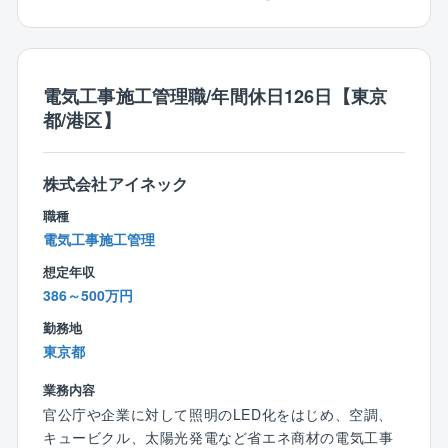
代5名・30代6名・40代5名・50代6名）
同社の提案する設計・施工を含む「デザインビルド方
院、自治体施設、小中学校、市役所、区役所などの大
従来の型にとらわれない”未来の街づくり提案”を積極的
※他、他部署含めて全95名の社員が在籍。
式」により、イニシャルコストを最小限に、従来より
規模案件を中心に工事を請け負っております。
に行い、大規模プロジェクトを手掛けた実績が豊富な
短期間で公共工事が可能となるため、全国の沢山の自
同社だからこそ初回の訪問から耳を傾けていただきや
【働き方、就業環境】
治体様からお声掛けをいただいております。
【勤務エリア】
すいのも魅力の1つです。
◎IT化の推進
電気工事施工管理職/年間休日126日【東京
福岡県を中心に九州エリアが主な勤務地となります。
※プロジェクトの一例
現在、組織として業務IT化を推進しております。「施
◎急成長中！
都/港区】
直行直帰も可能です。
・学校、病院、オフィス、街路灯などのLED照明の切
工管理は泥臭い」。
設立8年の企業ながら各自治体の信頼を勝ち取り、破竹
り替え
そんな誤ったイメージを払拭できるように様々なITツ
の勢いで成長を遂げております。
【キャリアパス】
・EV自動車の充電スタンドやカーシェアリングの拠点
株式会社アイネック
ール導入を促進しております。
株式上場も控える中で様々な部署・役職・ポストが今
入社後は同社の施工管理フローに関する知識を習得→
整備
同社が担当する工事の施工管理は官公庁発注の大規模
後も増えていきます。
職種
徐々に担当する施工管理業務の幅を広げながら独り立
・快適な室内環境を実現しながら、消費エネルギー
工事が中心で、中には大手メーカーとの協業案件もあ
電気工事施工管理
ち→将来は施工管理部門の中核としてご活躍いただく
（電力等）のコスト削減
り、やりがいとスキルアップができる環境です。
と共に、業務指導や人材育成にも貢献いただきたいと
・電力等のエネルギーを見える化し分析のもと、最適
想定年収
考えております。
な省エネ化の運用
386～500万円
【魅力】
・自家消費型太陽光発電設備の企画、実行 など..
◎上場に向け準備中
勤務地
【業務の魅力】
近年注目度の高まる再生エネルギーや、省エネルギー
東京都
◎社会貢献性
【同社について】
に関わるトータルソリューションを手掛けている同
自治体、政府が掲げているカーボンニュートラルに対
◎どんな企業？
業務内容
社。
する提案や避難所づくり等の一助を担える大変社会貢
地方公共団体との取引が99％であり、行政からの信頼
官公庁や企業に対して照明のLED化をはじめ、空調、
売り上げ予測100億円超でIPO準備フェーズの貴重な時
献性の高い事業に関われます。
を得る、注目の成長企業です。
キュービクル、太陽光発電など省エネ商材の電気工事
期を経験できます。