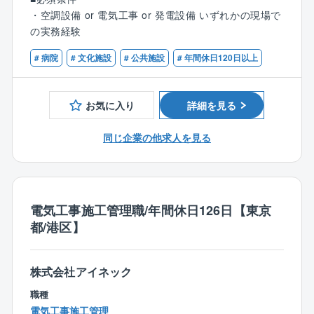
・工期予定表の作成
売り上げ予測100億円超でIPO準備フェーズの貴重な時
・空調設備 or 電気工事 or 発電設備 いずれかの現場で
・各種建材・資材などの発注
期を経験できます。
の実務経験
・現場での予算・品質・工期・安全の管理
将来的には、事業成長の中核を担えます。
・検査及び第三者検査への立会い
# 病院
# 文化施設
# 公共施設
# 年間休日120日以上
・完成図書の作成
【働き方】
・届出の作成 など
◎年間休日日数の多さ
お気に入り
詳細を見る
年間休日126日かつ土日祝休みの完全週休2日制のた
【業務内容詳細】
め、オン・オフをメリハリ付けて働きたい方にピッタ
取引先の9割以上を官公庁が占めており、愛知県内の病
同じ企業の他求人を見る
リです。
院、自治体施設、小中学校、市役所、区役所などの大
規模案件を中心に工事を請け負っております。
【配属先について】
施工管理部の社員は現在22名が在籍しております（20
【勤務エリア】
代5名・30代6名・40代5名・50代6名）
電気工事施工管理職/年間休日126日【東京
大阪府を中心に関西エリアが主な勤務地となります。
※他、他部署含めて全95名の社員が在籍。
都/港区】
直行直帰も可能です。
【働き方、就業環境】
【キャリアパス】
株式会社アイネック
◎IT化の推進
入社後は同社の施工管理フローに関する知識を習得→
現在、組織として業務IT化を推進しております。「施
職種
徐々に担当する施工管理業務の幅を広げながら独り立
工管理は泥臭い」。
電気工事施工管理
ち→将来は施工管理部門の中核としてご活躍いただく