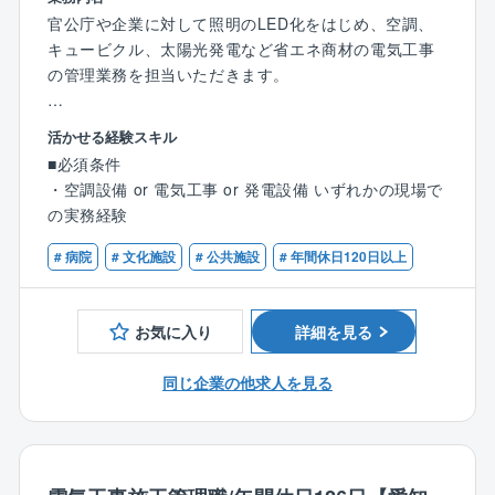
する提案や避難所づくり等の一助を担える大変社会貢
な省エネ化の運用
官公庁や企業に対して照明のLED化をはじめ、空調、
◎上場に向け準備中
献性の高い事業に関われます。
・自家消費型太陽光発電設備の企画、実行 など..
キュービクル、太陽光発電など省エネ商材の電気工事
近年注目度の高まる再生エネルギーや、省エネルギー
の管理業務を担当いただきます。
に関わるトータルソリューションを手掛けている同
◎企業の安定性
【同社について】
社。
官公庁案件のため、景況感に左右されない
◎どんな企業？
【担当業務】
売り上げ予測100億円超でIPO準備フェーズの貴重な時
活かせる経験スキル
地方公共団体との取引が99％であり、行政からの信頼
・協力業者への発注・打ち合わせ
期を経験できます。
◎他にはない魅力
■必須条件
を得る、注目の成長企業です。
・工期予定表の作成
将来的には、株式上場の中での事業成長の中核を担え
売り上げ予測100億円超でIPO準備フェーズの貴重な時
・空調設備 or 電気工事 or 発電設備 いずれかの現場で
省エネ機器（LED照明、高効率空調等）導入のコンサ
・各種建材・資材などの発注
ます！
期を経験できます。
の実務経験
ルティングや再生可能エネルギー（自家消費型太陽光
・現場での予算・品質・工期・安全の管理
現在は上場準備に差し掛かっており、さらに事業を拡
将来的には、事業成長の中核を担えます。
発電）などのクリーンエネルギーの導入を、企画・設
・検査及び第三者検査への立会い
大していきます。
# 病院
# 文化施設
# 公共施設
# 年間休日120日以上
計・導入・維持管理までトータルソリューション提案
・完成図書の作成
【働き方】
できることが同社の強みです。
・届出の作成 など
◎社会貢献性
◎年間休日日数の多さ
自治体、政府が掲げているカーボンニュートラルに対
お気に入り
詳細を見る
年間休日126日かつ土日祝休みの完全週休2日制のた
◎アイネックの特徴
【業務内容詳細】
する提案や避難所づくり等の一助を担える大変社会貢
め、オン・オフをメリハリ付けて働きたい方にピッタ
自治体ごとの地域性特性を考慮し、カーボンニュート
取引先の9割以上を官公庁が占めており、愛知県内の病
献性の高い事業に関わることができます。
同じ企業の他求人を見る
リです。
ラル実現に向けた課題抽出、実現に向けたプラン策定
院、自治体施設、小中学校、市役所、区役所などの大
から導入に至るロードマップをご提案。
規模案件を中心に工事を請け負っております。
◎安定性
【配属先について】
同社の提案する設計・施工を含む「デザインビルド方
官公庁案件のため、景況感に左右されない。
施工管理部の社員は現在22名が在籍しております（20
式」により、イニシャルコストを最小限に、従来より
【勤務エリア】
代5名・30代6名・40代5名・50代6名）