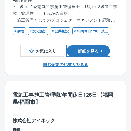
を得る、注目の成長企業です。
・工期予定表の作成
将来的には、株式上場の中での事業成長の中核を担え
売り上げ予測100億円超でIPO準備フェーズの貴重な時
・1級 or 2級電気工事施工管理技士、1級 or 2級管工事
省エネ機器（LED照明、高効率空調等）導入のコンサ
・各種建材・資材などの発注
ます！
期を経験できます。
施工管理技士いずれかの資格
ルティングや再生可能エネルギー（自家消費型太陽光
・現場での予算・品質・工期・安全の管理
現在は上場準備に差し掛かっており、さらに事業を拡
将来的には、事業成長の中核を担えます。
・施工管理としてのプロジェクトマネジメント経験
発電）などのクリーンエネルギーの導入を、企画・設
・検査及び第三者検査への立会い
大していきます。
計・導入・維持管理までトータルソリューション提案
・完成図書の作成
# 病院
# 文化施設
# 公共施設
# 年間休日120日以上
【働き方】
できることが同社の強みです。
・届出の作成 など
◎社会貢献性
◎年間休日日数の多さ
自治体、政府が掲げているカーボンニュートラルに対
年間休日126日かつ土日祝休みの完全週休2日制のた
◎アイネックの特徴
【業務内容詳細】
する提案や避難所づくり等の一助を担える大変社会貢
お気に入り
詳細を見る
め、オン・オフをメリハリ付けて働きたい方にピッタ
自治体ごとの地域性特性を考慮し、カーボンニュート
取引先の9割以上を官公庁が占めており、愛知県内の病
献性の高い事業に関わることができます。
リです。
ラル実現に向けた課題抽出、実現に向けたプラン策定
院、自治体施設、小中学校、市役所、区役所などの大
同じ企業の他求人を見る
から導入に至るロードマップをご提案。
規模案件を中心に工事を請け負っております。
◎安定性
【配属先について】
同社の提案する設計・施工を含む「デザインビルド方
官公庁案件のため、景況感に左右されない。
施工管理部の社員は現在22名が在籍しております（20
式」により、イニシャルコストを最小限に、従来より
【勤務エリア】
代5名・30代6名・40代5名・50代6名）
短期間で公共工事が可能となるため、全国の沢山の自
愛知県を中心に東海エリアが主な勤務地となります。
◎大規模プロジェクトにかかわれる可能性あり
※他、他部署含めて全95名の社員が在籍。
電気工事施工管理職/年間休日126日【福岡
治体様からお声掛けをいただいております。
直行直帰も可能です。
従来の型にとらわれない”未来の街づくり提案”を積極的
県/福岡市】
に行い、大規模プロジェクトを手掛けた実績が豊富な
【働き方、就業環境】
◎急成長中！
【キャリアパス】
同社だからこそ初回の訪問から耳を傾けていただきや
◎IT化の推進
設立8年の企業ながら各自治体の信頼を勝ち取り、破竹
入社後は同社の施工管理フローに関する知識を習得→
すいのも魅力の1つです。
株式会社アイネック
現在、組織として業務IT化を推進しております。「施
の勢いで成長を遂げております。
徐々に担当する施工管理業務の幅を広げながら独り立
※プロジェクトの一例
工管理は泥臭い」。
株式上場も控える中で様々な部署・役職・ポストが今
職種
ち→将来は施工管理部門の中核としてご活躍いただく