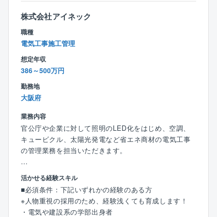
と共に、業務指導や人材育成にも貢献いただきたいと
整備
現在、組織として業務IT化を推進しております。「施
後も増えていきます。
考えております。
・快適な室内環境を実現しながら、消費エネルギー
株式会社アイネック
工管理は泥臭い」。
（電力等）のコスト削減
そんな誤ったイメージを払拭できるように様々なITツ
職種
【業務の魅力】
・電力等のエネルギーを見える化し分析のもと、最適
ール導入を促進しております。
電気工事施工管理
◎社会貢献性
な省エネ化の運用
同社が担当する工事の施工管理は官公庁発注の大規模
自治体、政府が掲げているカーボンニュートラルに対
・自家消費型太陽光発電設備の企画、実行 など..
想定年収
工事が中心で、中には大手メーカーとの協業案件もあ
する提案や避難所づくり等の一助を担える大変社会貢
386～500万円
り、やりがいとスキルアップができる環境です。
献性の高い事業に関われます。
【同社について】
勤務地
◎どんな企業？
【魅力】
大阪府
◎企業の安定性
地方公共団体との取引が99％であり、行政からの信頼
◎上場に向け準備中
官公庁案件のため、景況感に左右されない
を得る、注目の成長企業です。
業務内容
近年注目度の高まる再生エネルギーや、省エネルギー
省エネ機器（LED照明、高効率空調等）導入のコンサ
官公庁や企業に対して照明のLED化をはじめ、空調、
に関わるトータルソリューションを手掛けている同
◎他にはない魅力
ルティングや再生可能エネルギー（自家消費型太陽光
キュービクル、太陽光発電など省エネ商材の電気工事
社。
売り上げ予測100億円超でIPO準備フェーズの貴重な時
発電）などのクリーンエネルギーの導入を、企画・設
の管理業務を担当いただきます。
売り上げ予測100億円超でIPO準備フェーズの貴重な時
期を経験できます。
計・導入・維持管理までトータルソリューション提案
期を経験できます。
将来的には、事業成長の中核を担えます。
できることが同社の強みです。
【担当業務】
将来的には、株式上場の中での事業成長の中核を担え
活かせる経験スキル
・協力業者への発注・打ち合わせ
ます！
【働き方】
■必須条件：下記いずれかの経験のある方
◎アイネックの特徴
・工期予定表の作成
現在は上場準備に差し掛かっており、さらに事業を拡
◎年間休日日数の多さ
※人物重視の採用のため、経験浅くても育成します！
自治体ごとの地域性特性を考慮し、カーボンニュート
・各種建材・資材などの発注
大していきます。
年間休日126日かつ土日祝休みの完全週休2日制のた
・電気や建設系の学部出身者
ラル実現に向けた課題抽出、実現に向けたプラン策定