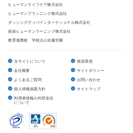
・電力等のエネルギーを見える化し分析のもと、最適
ヒューマンライフケア株式会社
【同社について】
な省エネ化の運用
ヒューマンプランニング株式会社
◎どんな企業？
・自家消費型太陽光発電設備の企画、実行 など..
地方公共団体との取引が99％であり、行政からの信頼
ダッシングディバインターナショナル株式会社
を得る、注目の成長企業です。
産経ヒューマンラーニング株式会社
省エネ機器（LED照明、高効率空調等）導入のコンサ
教育連携校 学校法人佐藤学園
ルティングや再生可能エネルギー（自家消費型太陽光
発電）などのクリーンエネルギーの導入を、企画・設
計・導入・維持管理までトータルソリューション提案
当サイトについて
推奨環境
できることが同社の強みです。
会社概要
サイトポリシー
◎アイネックの特徴
よくあるご質問
お問い合わせ
自治体ごとの地域性特性を考慮し、カーボンニュート
個人情報保護方針
サイトマップ
ラル実現に向けた課題抽出、実現に向けたプラン策定
から導入に至るロードマップをご提案。
利用者情報の外部送信
について
同社の提案する設計・施工を含む「デザインビルド方
式」により、イニシャルコストを最小限に、従来より
短期間で公共工事が可能となるため、全国の沢山の自
治体様からお声掛けをいただいております。