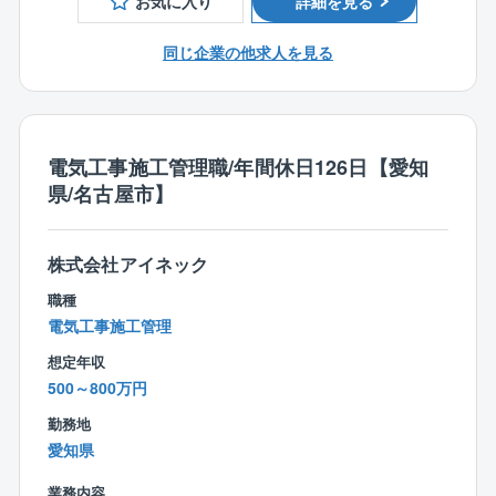
お気に入り
詳細を見る
年間休日126日かつ土日祝休みの完全週休2日制のた
【業務内容詳細】
する提案や避難所づくり等の一助を担える大変社会貢
め、オン・オフをメリハリ付けて働きたい方にピッタ
取引先の9割以上を官公庁が占めており、愛知県内の病
献性の高い事業に関わることができます。
同じ企業の他求人を見る
リです。
院、自治体施設、小中学校、市役所、区役所などの大
規模案件を中心に工事を請け負っております。
◎安定性
【配属先について】
官公庁案件のため、景況感に左右されない。
施工管理部の社員は現在22名が在籍しております（20
【勤務エリア】
代5名・30代6名・40代5名・50代6名）
電気工事施工管理職/年間休日126日【愛知
東京都を中心に関東エリアが主な勤務地となります。
◎大規模プロジェクトにかかわれる可能性あり
※他、他部署含めて全95名の社員が在籍。
県/名古屋市】
直行直帰も可能です。
従来の型にとらわれない”未来の街づくり提案”を積極的
に行い、大規模プロジェクトを手掛けた実績が豊富な
【働き方、就業環境】
【キャリアパス】
同社だからこそ初回の訪問から耳を傾けていただきや
株式会社アイネック
◎IT化の推進
入社後は同社の施工管理フローに関する知識を習得→
すいのも魅力の1つです。
現在、組織として業務IT化を推進しております。「施
職種
徐々に担当する施工管理業務の幅を広げながら独り立
※プロジェクトの一例
工管理は泥臭い」。
電気工事施工管理
ち→将来は施工管理部門の中核としてご活躍いただく
・学校、病院、オフィス、街路灯などのLED照明の切
そんな誤ったイメージを払拭できるように様々なITツ
と共に、業務指導や人材育成にも貢献いただきたいと
り替え
想定年収
ール導入を促進しております。
考えております。
・EV自動車の充電スタンドやカーシェアリングの拠点
500～800万円
同社が担当する工事の施工管理は官公庁発注の大規模
整備
工事が中心で、中には大手メーカーとの協業案件もあ
勤務地
【業務の魅力】
・快適な室内環境を実現しながら、消費エネルギー
り、やりがいとスキルアップができる環境です。
愛知県
◎社会貢献性
（電力等）のコスト削減
自治体、政府が掲げているカーボンニュートラルに対
・電力等のエネルギーを見える化し分析のもと、最適
業務内容
【魅力】