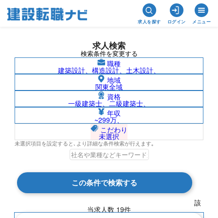
求人を探す
ログイン
メニュー
求人検索
検索条件を変更する
職種
建築設計、構造設計、土木設計、
地域
関東全域
資格
一級建築士、二級建築士、
株式会社アイネックの求人検索結果一覧
年収
~299万、
こだわり
未選択
未選択項目を設定すると､より詳細な条件検索が行えます｡
検索結果 19 件
この条件で検索する
現在の検索条件
該
当求人数
19
件