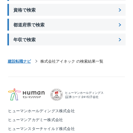
◎社会貢献性
ラル実現に向けた課題抽出、実現に向けたプラン策定
自治体、政府が掲げているカーボンニュートラルに対
から導入に至るロードマップをご提案。
資格で検索
◎安定性
する提案や避難所づくり等の一助を担える大変社会貢
同社の提案する設計・施工を含む「デザインビルド方
官公庁案件のため、景況感に左右されない。
献性の高い事業に関わることができます。
式」により、イニシャルコストを最小限に、従来より
都道府県で検索
短期間で公共工事が可能となるため、全国の沢山の自
◎大規模プロジェクトにかかわれる可能性あり
◎安定性
治体様からお声掛けをいただいております。
従来の型にとらわれない”未来の街づくり提案”を積極的
年収で検索
官公庁案件のため、景況感に左右されない。
に行い、大規模プロジェクトを手掛けた実績が豊富な
◎急成長中！
同社だからこそ初回の訪問から耳を傾けていただきや
◎大規模プロジェクトにかかわれる可能性あり
設立8年の企業ながら各自治体の信頼を勝ち取り、破竹
すいのも魅力の1つです。
建設転職ナビ
株式会社アイネック の検索結果一覧
従来の型にとらわれない”未来の街づくり提案”を積極的
の勢いで成長を遂げております。
※プロジェクトの一例
に行い、大規模プロジェクトを手掛けた実績が豊富な
株式上場も控える中で様々な部署・役職・ポストが今
・学校、病院、オフィス、街路灯などのLED照明の切
同社だからこそ初回の訪問から耳を傾けていただきや
後も増えていきます。
り替え
すいのも魅力の1つです。
・EV自動車の充電スタンドやカーシェアリングの拠点
※プロジェクトの一例
整備
ヒューマンホールディングス
・学校、病院、オフィス、街路灯などのLED照明の切
(証券コード:2415)子会社
・快適な室内環境を実現しながら、消費エネルギー
り替え
（電力等）のコスト削減
・EV自動車の充電スタンドやカーシェアリングの拠点
ヒューマンホールディングス株式会社
・電力等のエネルギーを見える化し分析のもと、最適
整備
ヒューマンアカデミー株式会社
な省エネ化の運用
・快適な室内環境を実現しながら、消費エネルギー
・自家消費型太陽光発電設備の企画、実行 など..
ヒューマンスターチャイルド株式会社
（電力等）のコスト削減