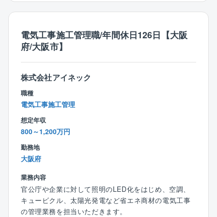
【働き方、就業環境】
短期間で公共工事が可能となるため、全国の沢山の自
◎大規模プロジェクトにかかわれる可能性あり
◎IT化の推進
治体様からお声掛けをいただいております。
【勤務エリア】
従来の型にとらわれない”未来の街づくり提案”を積極的
現在、組織として業務IT化を推進しております。「施
東京都を中心に関東エリアが主な勤務地となります。
に行い、大規模プロジェクトを手掛けた実績が豊富な
工管理は泥臭い」。
電気工事施工管理職/年間休日126日【大阪
◎急成長中！
直行直帰も可能です。
同社だからこそ初回の訪問から耳を傾けていただきや
そんな誤ったイメージを払拭できるように様々なITツ
設立8年の企業ながら各自治体の信頼を勝ち取り、破竹
府/大阪市】
すいのも魅力の1つです。
ール導入を促進しております。
の勢いで成長を遂げております。
【キャリアパス】
※プロジェクトの一例
同社が担当する工事の施工管理は官公庁発注の大規模
株式上場も控える中で様々な部署・役職・ポストが今
入社後は同社の施工管理フローに関する知識を習得→
・学校、病院、オフィス、街路灯などのLED照明の切
株式会社アイネック
工事が中心で、中には大手メーカーとの協業案件もあ
後も増えていきます。
徐々に担当する施工管理業務の幅を広げながら独り立
り替え
り、やりがいとスキルアップができる環境です。
職種
ち→将来は施工管理部門の中核としてご活躍いただく
・EV自動車の充電スタンドやカーシェアリングの拠点
電気工事施工管理
と共に、業務指導や人材育成にも貢献いただきたいと
整備
【魅力】
考えております。
・快適な室内環境を実現しながら、消費エネルギー
想定年収
◎上場に向け準備中
（電力等）のコスト削減
800～1,200万円
近年注目度の高まる再生エネルギーや、省エネルギー
【業務の魅力】
・電力等のエネルギーを見える化し分析のもと、最適
に関わるトータルソリューションを手掛けている同
勤務地
◎社会貢献性
な省エネ化の運用
社。
大阪府
自治体、政府が掲げているカーボンニュートラルに対
・自家消費型太陽光発電設備の企画、実行 など..
売り上げ予測100億円超でIPO準備フェーズの貴重な時
する提案や避難所づくり等の一助を担える大変社会貢
業務内容
期を経験できます。
献性の高い事業に関われます。
【同社について】
官公庁や企業に対して照明のLED化をはじめ、空調、
将来的には、株式上場の中での事業成長の中核を担え
◎どんな企業？
キュービクル、太陽光発電など省エネ商材の電気工事
ます！
◎企業の安定性
地方公共団体との取引が99％であり、行政からの信頼
の管理業務を担当いただきます。
現在は上場準備に差し掛かっており、さらに事業を拡