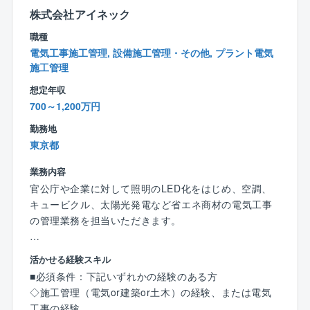
考えております。
株式会社アイネック
職種
【業務の魅力】
電気工事施工管理, 設備施工管理・その他, プラント電気
◎社会貢献性
施工管理
自治体、政府が掲げているカーボンニュートラルに対
する提案や避難所づくり等の一助を担える大変社会貢
想定年収
献性の高い事業に関われます。
700～1,200万円
勤務地
◎企業の安定性
東京都
官公庁案件のため、景況感に左右されない
業務内容
◎他にはない魅力
官公庁や企業に対して照明のLED化をはじめ、空調、
売り上げ予測100億円超でIPO準備フェーズの貴重な時
キュービクル、太陽光発電など省エネ商材の電気工事
期を経験できます。
の管理業務を担当いただきます。
将来的には、事業成長の中核を担えます。
【担当業務】
活かせる経験スキル
【働き方】
・協力業者への発注・打ち合わせ
■必須条件：下記いずれかの経験のある方
◎年間休日日数の多さ
・工期予定表の作成
◇施工管理（電気or建築or土木）の経験、または電気
年間休日126日かつ土日祝休みの完全週休2日制のた
・各種建材・資材などの発注
工事の経験
め、オン・オフをメリハリ付けて働きたい方にピッタ