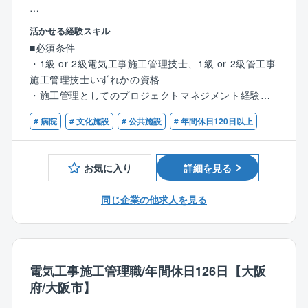
官公庁案件のため、景況感に左右されない
を得る、注目の成長企業です。
大していきます。
省エネ機器（LED照明、高効率空調等）導入のコンサ
【担当業務】
活かせる経験スキル
◎他にはない魅力
ルティングや再生可能エネルギー（自家消費型太陽光
・協力業者への発注・打ち合わせ
◎社会貢献性
売り上げ予測100億円超でIPO準備フェーズの貴重な時
■必須条件
発電）などのクリーンエネルギーの導入を、企画・設
・工期予定表の作成
自治体、政府が掲げているカーボンニュートラルに対
期を経験できます。
・1級 or 2級電気工事施工管理技士、1級 or 2級管工事
計・導入・維持管理までトータルソリューション提案
・各種建材・資材などの発注
する提案や避難所づくり等の一助を担える大変社会貢
将来的には、事業成長の中核を担えます。
施工管理技士いずれかの資格
できることが同社の強みです。
・現場での予算・品質・工期・安全の管理
献性の高い事業に関わることができます。
・施工管理としてのプロジェクトマネジメント経験
・検査及び第三者検査への立会い
【働き方】
◎アイネックの特徴
・完成図書の作成
◎安定性
# 病院
# 文化施設
# 公共施設
# 年間休日120日以上
◎年間休日日数の多さ
自治体ごとの地域性特性を考慮し、カーボンニュート
・届出の作成 など
官公庁案件のため、景況感に左右されない。
年間休日126日かつ土日祝休みの完全週休2日制のた
ラル実現に向けた課題抽出、実現に向けたプラン策定
め、オン・オフをメリハリ付けて働きたい方にピッタ
から導入に至るロードマップをご提案。
【業務内容詳細】
◎大規模プロジェクトにかかわれる可能性あり
お気に入り
詳細を見る
リです。
同社の提案する設計・施工を含む「デザインビルド方
取引先の9割以上を官公庁が占めており、愛知県内の病
従来の型にとらわれない”未来の街づくり提案”を積極的
式」により、イニシャルコストを最小限に、従来より
院、自治体施設、小中学校、市役所、区役所などの大
に行い、大規模プロジェクトを手掛けた実績が豊富な
同じ企業の他求人を見る
【配属先について】
短期間で公共工事が可能となるため、全国の沢山の自
規模案件を中心に工事を請け負っております。
同社だからこそ初回の訪問から耳を傾けていただきや
施工管理部の社員は現在22名が在籍しております（20
治体様からお声掛けをいただいております。
すいのも魅力の1つです。
代5名・30代6名・40代5名・50代6名）
【キャリアパス】
※プロジェクトの一例
※他、他部署含めて全95名の社員が在籍。
◎急成長中！
入社後は同社の施工管理フローに関する知識を習得→
・学校、病院、オフィス、街路灯などのLED照明の切
電気工事施工管理職/年間休日126日【大阪
設立8年の企業ながら各自治体の信頼を勝ち取り、破竹
徐々に担当する施工管理業務の幅を広げながら独り立
り替え
【働き方、就業環境】
の勢いで成長を遂げております。
府/大阪市】
ち→将来は施工管理部門の中核としてご活躍いただく
・EV自動車の充電スタンドやカーシェアリングの拠点
◎IT化の推進
株式上場も控える中で様々な部署・役職・ポストが今