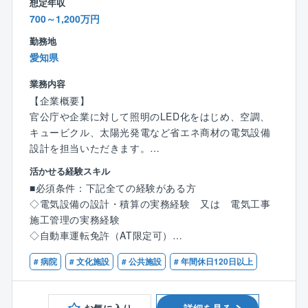
想定年収
近年注目度の高まる再生エネルギーや、省エネルギー
700～1,200万円
に関わるトータルソリューションを手掛けている同
【働き方、就業環境】
社。
勤務地
◎IT化の推進
売り上げ予測100億円超でIPO準備フェーズの貴重な時
愛知県
現在、組織として業務IT化を推進しております。「施
期を経験できます。
工管理は泥臭い」。
業務内容
将来的には、株式上場の中での事業成長の中核を担え
そんな誤ったイメージを払拭できるように様々なITツ
【企業概要】
ます！
ール導入を促進しております。
官公庁や企業に対して照明のLED化をはじめ、空調、
現在は上場準備に差し掛かっており、さらに事業を拡
同社が担当する工事の施工管理は官公庁発注の大規模
キュービクル、太陽光発電など省エネ商材の電気設備
大していきます。
工事が中心で、中には大手メーカーとの協業案件もあ
設計を担当いただきます。
り、やりがいとスキルアップができる環境です。
◎社会貢献性
活かせる経験スキル
【担当業務】
自治体、政府が掲げているカーボンニュートラルに対
■必須条件：下記全ての経験がある方
・建物の設計図書をベースに、電気設備図の作成
する提案や避難所づくり等の一助を担える大変社会貢
◇電気設備の設計・積算の実務経験 又は 電気工事
※手がける建物は、官公庁が運営する小さな規模の施設
献性の高い事業に関わることができます。
施工管理の実務経験
から大規模な施設まで様々です。
◇自動車運転免許（AT限定可）
・電気設備の施工図、設計図、竣工図の作図や積算
◎安定性
・顧客、社内外スタッフとの打ち合わせ
官公庁案件のため、景況感に左右されない。
# 病院
# 文化施設
# 公共施設
# 年間休日120日以上
■歓迎条件：
・案件管理、調整業務、業務工程の進捗管理など
◇一級建築士の資格
◎大規模プロジェクトにかかわれる可能性あり
◇設備設計一級建築士の資格
【業務内容詳細】