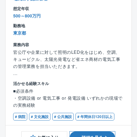
そんな誤ったイメージを払拭できるように様々なITツ
と共に、業務指導や人材育成にも貢献いただきたいと
想定年収
ール導入を促進しております。
考えております。
500～800万円
同社が担当する工事の施工管理は官公庁発注の大規模
工事が中心で、中には大手メーカーとの協業案件もあ
勤務地
【業務の魅力】
り、やりがいとスキルアップができる環境です。
東京都
◎社会貢献性
自治体、政府が掲げているカーボンニュートラルに対
業務内容
【魅力】
する提案や避難所づくり等の一助を担える大変社会貢
官公庁や企業に対して照明のLED化をはじめ、空調、
◎上場に向け準備中
献性の高い事業に関われます。
キュービクル、太陽光発電など省エネ商材の電気工事
近年注目度の高まる再生エネルギーや、省エネルギー
の管理業務を担当いただきます。
に関わるトータルソリューションを手掛けている同
◎企業の安定性
社。
官公庁案件のため、景況感に左右されない
【担当業務】
売り上げ予測100億円超でIPO準備フェーズの貴重な時
活かせる経験スキル
・協力業者への発注・打ち合わせ
期を経験できます。
◎他にはない魅力
■必須条件
・工期予定表の作成
将来的には、株式上場の中での事業成長の中核を担え
売り上げ予測100億円超でIPO準備フェーズの貴重な時
・空調設備 or 電気工事 or 発電設備 いずれかの現場で
・各種建材・資材などの発注
ます！
期を経験できます。
の実務経験
・現場での予算・品質・工期・安全の管理
現在は上場準備に差し掛かっており、さらに事業を拡
将来的には、事業成長の中核を担えます。
・検査及び第三者検査への立会い
大していきます。
# 病院
# 文化施設
# 公共施設
# 年間休日120日以上
・完成図書の作成
【働き方】
・届出の作成 など
◎社会貢献性
◎年間休日日数の多さ
自治体、政府が掲げているカーボンニュートラルに対