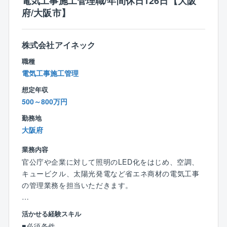
電気工事施工管理職/年間休日126日【大阪
愛知県を中心に東海エリアが主な勤務地となります。
同社だからこそ初回の訪問から耳を傾けていただきや
府/大阪市】
直行直帰も可能です。
すいのも魅力の1つです。
※プロジェクトの一例
【キャリアパス】
株式会社アイネック
・学校、病院、オフィス、街路灯などのLED照明の切
入社後は同社の施工管理フローに関する知識を習得→
り替え
職種
徐々に担当する施工管理業務の幅を広げながら独り立
・EV自動車の充電スタンドやカーシェアリングの拠点
電気工事施工管理
ち→将来は施工管理部門の中核としてご活躍いただく
整備
と共に、業務指導や人材育成にも貢献いただきたいと
想定年収
・快適な室内環境を実現しながら、消費エネルギー
考えております。
500～800万円
（電力等）のコスト削減
・電力等のエネルギーを見える化し分析のもと、最適
勤務地
【業務の魅力】
な省エネ化の運用
大阪府
◎社会貢献性
・自家消費型太陽光発電設備の企画、実行 など..
自治体、政府が掲げているカーボンニュートラルに対
業務内容
する提案や避難所づくり等の一助を担える大変社会貢
官公庁や企業に対して照明のLED化をはじめ、空調、
献性の高い事業に関われます。
キュービクル、太陽光発電など省エネ商材の電気工事
の管理業務を担当いただきます。
◎企業の安定性
官公庁案件のため、景況感に左右されない
【担当業務】
活かせる経験スキル
・協力業者への発注・打ち合わせ
◎他にはない魅力
■必須条件