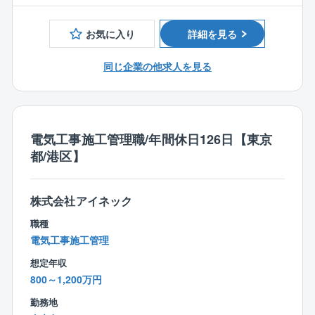
自治体、政府が掲げているカーボンニュートラルに対
年間休日126日かつ土日祝休みの完全週休2日制のた
◎アイネックの特徴
する提案や避難所づくり等の一助を担える大変社会貢
め、オン・オフをメリハリ付けて働きたい方にピッタ
自治体ごとの地域性特性を考慮し、カーボンニュート
【業務内容詳細】
献性の高い事業に関わることができます。
お気に入り
詳細を見る
リです。
ラル実現に向けた課題抽出、実現に向けたプラン策定
取引先の9割以上を官公庁が占めており、病院、自治体
から導入に至るロードマップをご提案。
施設、小中学校、市役所、区役所などの大規模案件を
◎安定性
同じ企業の他求人を見る
【配属先について】
同社の提案する設計・施工を含む「デザインビルド方
中心に工事を請け負っております。
官公庁案件のため、景況感に左右されない。
施工管理部の社員は現在22名が在籍しております（20
式」により、イニシャルコストを最小限に、従来より
代5名・30代6名・40代5名・50代6名）
短期間で公共工事が可能となるため、全国の沢山の自
【キャリアパス】
◎大規模プロジェクトにかかわれる可能性あり
※他、他部署含めて全95名の社員が在籍。
治体様からお声掛けをいただいております。
入社後は同社の施工管理フローに関する知識を習得→
従来の型にとらわれない”未来の街づくり提案”を積極的
電気工事施工管理職/年間休日126日【東京
徐々に担当する施工管理業務の幅を広げながら独り立
に行い、大規模プロジェクトを手掛けた実績が豊富な
【働き方、就業環境】
◎急成長中！
都/港区】
ち→将来は施工管理部門の中核としてご活躍いただく
同社だからこそ初回の訪問から耳を傾けていただきや
◎IT化の推進
設立8年の企業ながら各自治体の信頼を勝ち取り、破竹
と共に、業務指導や人材育成にも貢献いただきたいと
すいのも魅力の1つです。
現在、組織として業務IT化を推進しております。「施
の勢いで成長を遂げております。
考えております。
※プロジェクトの一例
株式会社アイネック
工管理は泥臭い」。
株式上場も控える中で様々な部署・役職・ポストが今
・学校、病院、オフィス、街路灯などのLED照明の切
そんな誤ったイメージを払拭できるように様々なITツ
後も増えていきます。
職種
【業務の魅力】
り替え
ール導入を促進しております。
電気工事施工管理
◎社会貢献性
・EV自動車の充電スタンドやカーシェアリングの拠点
同社が担当する工事の施工管理は官公庁発注の大規模
自治体、政府が掲げているカーボンニュートラルに対
整備
想定年収
工事が中心で、中には大手メーカーとの協業案件もあ
する提案や避難所づくり等の一助を担える大変社会貢
・快適な室内環境を実現しながら、消費エネルギー
800～1,200万円
り、やりがいとスキルアップができる環境です。
献性の高い事業に関われます。
（電力等）のコスト削減
勤務地
・電力等のエネルギーを見える化し分析のもと、最適