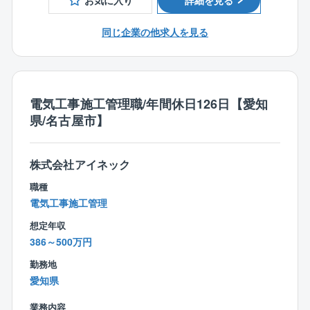
従来の型にとらわれない”未来の街づくり提案”を積極的
お気に入り
詳細を見る
取引先の9割以上を官公庁が占めており、愛知県内の病
に行い、大規模プロジェクトを手掛けた実績が豊富な
院、自治体施設、小中学校、市役所、区役所などの大
同社だからこそ初回の訪問から耳を傾けていただきや
同じ企業の他求人を見る
規模案件を中心に工事を請け負っております。
すいのも魅力の1つです。
※プロジェクトの一例
【キャリアパス】
・学校、病院、オフィス、街路灯などのLED照明の切
入社後は同社の設計業務フロー知識を習得→徐々に担
り替え
電気工事施工管理職/年間休日126日【愛知
当する設計業務の幅を広げながら独り立ち→電気設備
・EV自動車の充電スタンドやカーシェアリングの拠点
県/名古屋市】
設計部門の中核としてご活躍頂きたいと考えておりま
整備
す。
・快適な室内環境を実現しながら、消費エネルギー
（電力等）のコスト削減
株式会社アイネック
【働き方、就業環境】
・電力等のエネルギーを見える化し分析のもと、最適
職種
◎様々な電気設備の設計業務に携わる事ができ、業務
な省エネ化の運用
電気工事施工管理
の面白みを感じて頂けます。
・自家消費型太陽光発電設備の企画、実行 など..
省エネ設備を扱う業務ですので、社会貢献度も高く非
想定年収
常にやりがいも感じる事ができます。
【同社について】
386～500万円
◎どんな企業？
勤務地
【魅力】
地方公共団体との取引が99％であり、行政からの信頼
愛知県
◎上場に向け準備中
を得る、注目の成長企業です。
近年注目度の高まる再生エネルギーや、省エネルギー
省エネ機器（LED照明、高効率空調等）導入のコンサ
業務内容