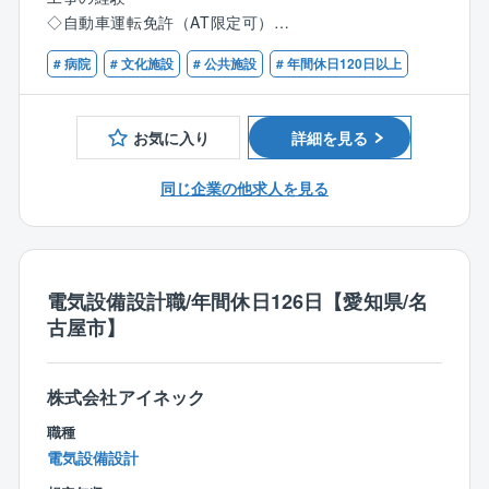
・現場での予算・品質・工期・安全の管理
◇自動車運転免許（AT限定可）
リです。
・検査及び第三者検査への立会い
・完成図書の作成
# 病院
# 文化施設
# 公共施設
# 年間休日120日以上
■歓迎条件：
【配属先について】
・届出の作成 など
◇ゼネコンなど元請け会社での施工管理経験
施工管理部の社員は現在22名が在籍しております（20
◇官公庁案件での下請け会社のまとめ役の経験
代5名・30代6名・40代5名・50代6名）
【業務内容詳細】
お気に入り
詳細を見る
◇1級・2級電気工事施工管理技士
※他、他部署含めて全95名の社員が在籍。
取引先の9割以上を官公庁が占めており、愛知県内の病
◇第一種・第二種電気工事士
院、自治体施設、小中学校、市役所、区役所などの大
同じ企業の他求人を見る
【働き方、就業環境】
規模案件を中心に工事を請け負っております。
◎IT化の推進
現在、組織として業務IT化を推進しております。「施
【勤務エリア】
工管理は泥臭い」。
東京都を中心に関東エリアが主な勤務地となります。
電気設備設計職/年間休日126日【愛知県/名
そんな誤ったイメージを払拭できるように様々なITツ
直行直帰も可能です。
古屋市】
ール導入を促進しております。
同社が担当する工事の施工管理は官公庁発注の大規模
【キャリアパス】
工事が中心で、中には大手メーカーとの協業案件もあ
入社後は同社の施工管理フローに関する知識を習得→
株式会社アイネック
り、やりがいとスキルアップができる環境です。
徐々に担当する施工管理業務の幅を広げながら独り立
職種
ち→将来は施工管理部門の中核としてご活躍いただく
【魅力】
電気設備設計
と共に、業務指導や人材育成にも貢献いただきたいと
◎上場に向け準備中
考えております。