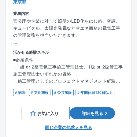
【魅力】
東京都
◎企業の安定性
な省エネ化の運用
◎上場に向け準備中
官公庁案件のため、景況感に左右されない
・自家消費型太陽光発電設備の企画、実行 など..
業務内容
近年注目度の高まる再生エネルギーや、省エネルギー
官公庁や企業に対して照明のLED化をはじめ、空調、
に関わるトータルソリューションを手掛けている同
◎他にはない魅力
【同社について】
キュービクル、太陽光発電など省エネ商材の電気工事
社。
売り上げ予測100億円超でIPO準備フェーズの貴重な時
◎どんな企業？
の管理業務を担当いただきます。
売り上げ予測100億円超でIPO準備フェーズの貴重な時
期を経験できます。
地方公共団体との取引が99％であり、行政からの信頼
期を経験できます。
将来的には、事業成長の中核を担えます。
を得る、注目の成長企業です。
【担当業務】
将来的には、株式上場の中での事業成長の中核を担え
活かせる経験スキル
省エネ機器（LED照明、高効率空調等）導入のコンサ
・協力業者への発注・打ち合わせ
ます！
【働き方】
■必須条件
ルティングや再生可能エネルギー（自家消費型太陽光
・工期予定表の作成
現在は上場準備に差し掛かっており、さらに事業を拡
◎年間休日日数の多さ
・1級 or 2級電気工事施工管理技士、1級 or 2級管工事
発電）などのクリーンエネルギーの導入を、企画・設
・各種建材・資材などの発注
大していきます。
年間休日126日かつ土日祝休みの完全週休2日制のた
施工管理技士いずれかの資格
計・導入・維持管理までトータルソリューション提案
・現場での予算・品質・工期・安全の管理
め、オン・オフをメリハリ付けて働きたい方にピッタ
・施工管理としてのプロジェクトマネジメント経験
できることが同社の強みです。
・検査及び第三者検査への立会い
◎社会貢献性
リです。
・完成図書の作成
自治体、政府が掲げているカーボンニュートラルに対
# 病院
# 文化施設
# 公共施設
# 年間休日120日以上
◎アイネックの特徴
・届出の作成 など
する提案や避難所づくり等の一助を担える大変社会貢
【配属先について】
自治体ごとの地域性特性を考慮し、カーボンニュート
献性の高い事業に関わることができます。
施工管理部の社員は現在22名が在籍しております（20
ラル実現に向けた課題抽出、実現に向けたプラン策定
【業務内容詳細】
お気に入り
詳細を見る
代5名・30代6名・40代5名・50代6名）
から導入に至るロードマップをご提案。
取引先の9割以上を官公庁が占めており、愛知県内の病
◎安定性
※他、他部署含めて全95名の社員が在籍。
同社の提案する設計・施工を含む「デザインビルド方
院、自治体施設、小中学校、市役所、区役所などの大
官公庁案件のため、景況感に左右されない。
同じ企業の他求人を見る
式」により、イニシャルコストを最小限に、従来より
規模案件を中心に工事を請け負っております。