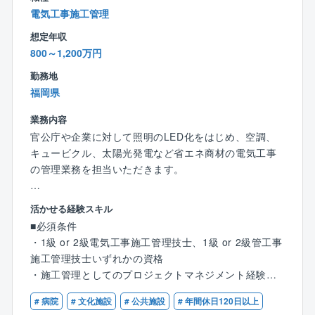
・学校、病院、オフィス、街路灯などのLED照明の切
そんな誤ったイメージを払拭できるように様々なITツ
後も増えていきます。
電気工事施工管理
と共に、業務指導や人材育成にも貢献いただきたいと
り替え
ール導入を促進しております。
考えております。
・EV自動車の充電スタンドやカーシェアリングの拠点
想定年収
同社が担当する工事の施工管理は官公庁発注の大規模
整備
800～1,200万円
工事が中心で、中には大手メーカーとの協業案件もあ
【業務の魅力】
・快適な室内環境を実現しながら、消費エネルギー
り、やりがいとスキルアップができる環境です。
勤務地
◎社会貢献性
（電力等）のコスト削減
福岡県
自治体、政府が掲げているカーボンニュートラルに対
・電力等のエネルギーを見える化し分析のもと、最適
【魅力】
する提案や避難所づくり等の一助を担える大変社会貢
な省エネ化の運用
業務内容
◎上場に向け準備中
献性の高い事業に関われます。
・自家消費型太陽光発電設備の企画、実行 など..
官公庁や企業に対して照明のLED化をはじめ、空調、
近年注目度の高まる再生エネルギーや、省エネルギー
キュービクル、太陽光発電など省エネ商材の電気工事
に関わるトータルソリューションを手掛けている同
◎企業の安定性
【同社について】
の管理業務を担当いただきます。
社。
官公庁案件のため、景況感に左右されない
◎どんな企業？
売り上げ予測100億円超でIPO準備フェーズの貴重な時
地方公共団体との取引が99％であり、行政からの信頼
【担当業務】
期を経験できます。
活かせる経験スキル
◎他にはない魅力
を得る、注目の成長企業です。
・協力業者への発注・打ち合わせ
将来的には、株式上場の中での事業成長の中核を担え
売り上げ予測100億円超でIPO準備フェーズの貴重な時
■必須条件
省エネ機器（LED照明、高効率空調等）導入のコンサ
・工期予定表の作成
ます！
期を経験できます。
・1級 or 2級電気工事施工管理技士、1級 or 2級管工事
ルティングや再生可能エネルギー（自家消費型太陽光
・各種建材・資材などの発注
現在は上場準備に差し掛かっており、さらに事業を拡
将来的には、事業成長の中核を担えます。
施工管理技士いずれかの資格
発電）などのクリーンエネルギーの導入を、企画・設
・現場での予算・品質・工期・安全の管理
大していきます。
・施工管理としてのプロジェクトマネジメント経験
計・導入・維持管理までトータルソリューション提案
・検査及び第三者検査への立会い
【働き方】
できることが同社の強みです。
・完成図書の作成
◎社会貢献性
# 病院
# 文化施設
# 公共施設
# 年間休日120日以上
◎年間休日日数の多さ
・届出の作成 など