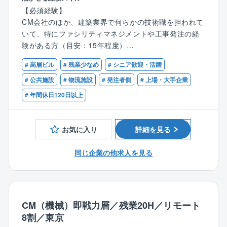
ラグジュアリーホテル・地方インバウンド（観光関
【必須経験】
■職務内容
連・旅館等）系企業
CM会社のほか、建築業界で何らかの技術職を担われて
建物・不動産の既存ストックの有効活用を推進し、適
金融機関
いて、特にファシリティマネジメントや工事発注の経
切な維持保全を図ることにより、保有資産の価値の最
教育機関
験がある方（目安：15年程度）
大化を実現します。
公共系：
# 高層ビル
# 残業少なめ
# シニア歓迎・活躍
国土交通省・文部科学省・地方公共団体・財団法人・
【歓迎】
以下のいずれかの業務を担当いただきます。
医療法人・社会福祉法人・独立行政法人・経済団体等
一級建築士や認定コンストラクション・マネジャーの
# 公共施設
# 物流施設
# 発注者側
# 上場・大手企業
●国内に多数施設を持つ発注者の下で、改修の全体戦
資格
# 年間休日120日以上
略、個別施設の改修基本計画、発注支援、
■施設用途：オフィス・生産/研究施設（工場・研究
更には発注者の目線で工事の推進状況を管理していた
所）・物流施設・商業施設・宿泊施設（ホテル・旅
だきます。
館）・医療施設・教育施設・公共施設（官公庁他）等
お気に入り
詳細を見る
●現地建物を調査して劣化診断して中長期修繕計画を作
成し、その計画を基に直近の改修工事の基本計画を作
■同社の魅力
同じ企業の他求人を見る
成し、
＜ミドル層が活躍＞
実行に向けた業者の選定を支援していただきます。
PM職で活躍されている方々は他のCM会社よりも若
社内においては所属した部門の事業戦略に基づき、組
く、ミドル層の方が多く活躍されています。
織的な営業活動やサービス・ツールの開発などの活動
また、技術的な検証については、ベテラン社員がアド
に取り組み、
CM（機械）即戦力層／残業20H／リモート
バイザーとなって指導する組織体制ができています。
業績向上に貢献していただきます。
8割／東京
また、主管候補として、プロジェクト推進管理、社内