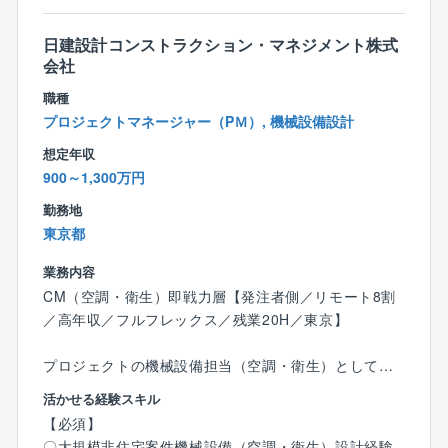
＜より上流工程から携わることが可能＞
のナレッジ管理、人材育成などを担っていただく場合
同社のプロジェクトマネジメントは、建物を建てるこ
があります。
日建設計コンストラクション・マネジメント株式
とがゴールではなく、顧客の事業計画から携わりま
会社
す。
【同社の特徴】
例）地域のプロバスケットチームがアリーナを建設し
職種
●圧倒的な技術力
たい
プロジェクトマネージャー（PＭ）, 機械設備設計
大手組織設計事務所の冠を持つCM企業であるため、高
建物をいくらで建てるということだけではなく、試合
想定年収
い技術力を持つ技術者が集まっています。
が無い日にアリーナにどのようなイベントを呼び込む
900～1,300万円
単なる調整役ではなく、技術者としての高い知見やス
か、年間の収益性を検討し、提案することで、顧客の
キルを活かせるフィールドがございます。
勤務地
事業を成立させるための提案を行います。
●「役職がいない」ニューノーマルな組織形態
東京都
同社には部長や課長はおらず、社員は「さんづけ」で
＜テレワークについて＞
業務内容
呼び合っています。
上限週2日（出社比率60%程度）但し入社1年未満の方
風通しがよく「エンゲージメント」が高い職場環境で
CM（空調・衛生）即戦力層【発注者側／リモート8割
は週1日まで
す。
／高年収／フルフレックス／残業20H／東京】
●離職率1.8％
＜フレックス＞
●コアタイムなしのフルフレックス勤務
プロジェクトの機械設備担当（空調・衛生）として、
コアタイムありフレックス制
AM5:00～22:00の間で自由な時間に勤務ができます。
建設プロジェクトの企画・運営、品質・コスト・スケ
活かせる経験スキル
1日の労働時間も1h～（1hで終了してもOK）自由に設
ジュール・その他様々なリスクの管理を行い、事業推
＜残業＞平均30時間（定時7.5時間）
【必須】
定できるため、ライフスタイルに合わせて柔軟な働き
進を支援していただきます。
〇大規模非住宅案件機械設備（空調・衛生）設計経験