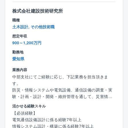
集中を物理的に回避しています。「20:00のPC強制シ
〇特殊条件下の構造物についての、固有技術や最新の
ャットダウン」「年間休日125日」「テレワーク・シフ
知見を活かした提案
株式会社建設技術研究所
ト勤務」を活用し、高い生産性とタイムマネジメント
職種
を両立できる環境です。
【担当分野】
土木設計, その他技術職
■道路・交通部門
想定年収
道路、道路計画、道路設計、トンネル計画、トンネル
900～1,200万円
設計、トンネル点検、交通計画、物流・港湾、交通シ
ステム設計、ITS
勤務地
愛知県
■橋梁・構造部門
橋梁設計、橋梁耐震設計、橋梁保全（点検、補修・補
業務内容
強設計）
中部支社にてご経験に応じ、下記業務を担当頂きま
す。
☆おすすめポイント☆
防災・情報システムや電気設備、通信設備の調査・実
1. 【業界トップクラスの還元率｜年収900万〜1,200万
験・計画・設計・開発・維持管理を通して、災害情報
円スタートも可能】
の収集、提供など、地域や行政の課題を解決します。
活かせる経験スキル
売上高1,000億円を超える圧倒的な事業基盤のもと、個
また、AIを活用した解析・予測による防災・減災の高
【必須経験】
人の実績や技術力をダイレクトに還元する評価制度を
度化、DX導入や情報化施策の検討、立案支援などのIT
電気通信設備設計に係る経験7年以上
確立。これまでの実績・保有資格（技術士等）を正当
コンサルティングサービスも行います。
情報システム設計・構築に係る経験7年以上