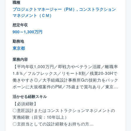
職種
プロジェクトマネージャー（PＭ）, コンストラクション
【同社の特徴】
マネジメント（ＣＭ）
●75歳まで勤務可
想定年収
定年65歳で再雇用が10年となるため、最長で75歳まで
900～1,300万円
勤務可能です（75歳まで賞与支給もございます）。65
歳まで年齢を理由とした減給はありません。
勤務地
●テレワーク率70～80％
東京都
出社率30％未満。CM業務に携わる方だと20％程度で
業務内容
す。
【平均年収1,000万円／即戦力やベテラン活躍／離職率
●圧倒的な技術力
1.8％／フルフレックス／リモート8割／残業20-30Hで
大手組織設計事務所の冠を持つCM企業であるため、高
働きやすさ◎／大手組織設計事務所Gの技術力をバック
い技術力を持つ技術者が集まっています。
ボーンに大規模案件のPM／75歳まで賞与あり／東京】
単なる調整役ではなく、技術者としての高い知見やス
キルを活かせるフィールドがございます。
活かせる経験スキル
事業主の代行者として、プロジェクトマネジメントを
●離職率2％以下
【必須経験】
トータルで担っていただきます。
働きやすい職場環境と社会貢献度が高い職務内容で、
〇意匠設計またはコンストラクションマネジメントの
毎年退職者は2～3名程度（離職率2％以下）です。
実務経験（目安：10年以上）
【詳細】
●コアタイムなしのフルフレックス勤務
〇主担当としての設計経験をお持ちの方
〇プロジェクトの企画・運営
コアタイムがなく、AM5:00～22:00の間で自由な時間
〇大規模案件（目安：延床5000㎡以上）のご経験をお