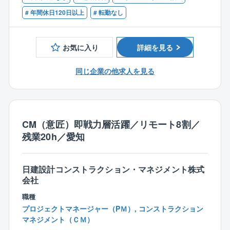
3. 【裁量権を持った働き方×チーム体制によるリスク
■有利子負債が少なく、実質的には無借金の経営を続け
■現場代理人や現場所長のご経験をお持ちの方
# 年間休日120日以上
# 転勤なし
分散】
ており、不況の中でも、強固な財務基盤をベースに地
■安全管理部門でのご経験をお持ちの方
案件は個人の抱え込みを防ぐチーム制で推進。責任あ
に足の着いた事業を展開しています。
るポジションでありながら、特定個人への過度な負担
【歓迎】
お気に入り
詳細を見る
集中を物理的に回避しています。
◎誠実施工の奥村組
■労働安全コンサルタントのご資格をお持ちの方
「年間休日125日」「テレワーク・シフト勤務」を活用
■お客様の立場に立った誠実な施工を続けてきたこと
同じ企業の他求人を見る
し、高い生産性とタイムマネジメントを両立できる環
が、お客様の信頼に繋がっております。
境です。
■技術開発にも力を入れており、土木では、業界でも一
目置かれたシールドトンネル技術や山岳トンネル技術
を保有する「トンネルの奥村」としての地位を築いて
きました。
CM（意匠）即戦力層活躍／リモート8割／
■建築では、国内初の実用免震ビルを建設するなど「免
残業20h／愛知
震のパイオニア」的存在としての地位を築いてきまし
た。
日建設計コンストラクション・マネジメント株式
会社
◎働き方に対する取り組み多数！
■残業時間削減や仕事とプライベートを両立という、建
職種
設業界で働く方が望む事項に関して、奥村組は率先し
プロジェクトマネージャー（PＭ）, コンストラクション
て取り組んでおります。
マネジメント（ＣＭ）
■その結果として、様々な施策や実績がございます。詳