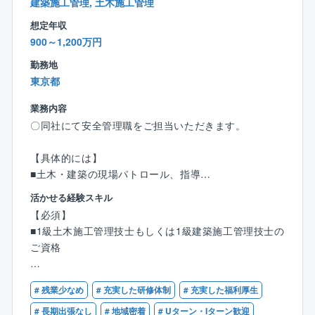
建築施工管理, 土木施工管理
ト勤務」を活用し、高い生産性とタイムマネジメント
【圧倒的な安定基盤と業界最高水準の待遇】
想定年収
を両立できる環境です。
売上高1,000億円を超える圧倒的な事業基盤のもと、個
900～1,200万円
人の実績や技術力をダイレクトに還元する評価制度を
確立。
勤務地
これまでの実績・保有資格（技術士等）を正当に評価
東京都
し、年収900万〜1,200万円でお迎えします。
残業に頼らない高水準の基本給体系により、前職から
業務内容
の確実な年収・生活水準アップが期待できます。
〇同社にて安全管理職をご担当いただきます。
2. 【大規模ナショナルプロジェクトのPM・リードエン
【具体的には】
ジニアとして参画】
■土木・建築の現場パトロール、指導
国土交通省や自治体発注の大型案件を中心に、数十億
■労働災害対応
活かせる経験スキル
円規模のインフラ計画・設計の主幹（PM/PL）として
■安全教育
【必須】
プロジェクトを牽引していただきます。
■法令対応の安全管理全般 等
■1級土木施工管理技士もしくは1級建築施工管理技士の
さらに、自動運転の実証実験やスマートシティ構想、A
ご資格
I・ビッグデータを活用した防災計画など、
【企業特徴】
次世代モビリティ・インフラDXを先導するポジション
◎堅実経営の奥村組
※下記いずれかのご経験をお持ちの方
でご自身の知見を遺憾なく発揮できます。
■創業以来、堅実な経営を貫いてきた結果、ゼネコンで
# 残業少なめ
# 充実した研修体制
# 充実した福利厚生
■建設会社で施工管理経験（土木もしくは建築）をお持
は抜群の安定性を誇る財務体質を保っています。
ちの方
# 長期出張なし
# 地域密着
# Uターン・Iターン歓迎