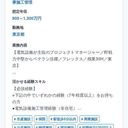
事施工管理
想定年収
【同社の特徴】
900～1,300万円
●圧倒的な技術力
大手組織設計事務所の冠を持つCM企業であるため、高
勤務地
い技術力を持つ技術者が集まっています。
東京都
単なる調整役ではなく、技術者としての高い知見やス
業務内容
キルを活かせるフィールドがございます。
●「役職がいない」ニューノーマルな組織形態
【電気設備が主役のプロジェクトマネージャー／即戦
同社には部長や課長はおらず、社員は「さんづけ」で
力中堅からベテラン活躍／フレックス／残業30H／東
呼び合っています。
京】
風通しがよく「エンゲージメント」が高い職場環境で
す。
同社のプロジェクトマネジメントは、顧客の事業計画
活かせる経験スキル
●離職率1.8％
段階から携わる案件もあります。
【必須経験】
●コアタイムなしのフルフレックス勤務
建物を建てることがゴールではなく、場合によっては
※下記の中でいずれかの経験（7年程度以上）をお持ち
AM5:00～22:00の間で自由な時間に勤務ができます。
その建物を通じて得られる収益や地域貢献性など、企
の方
1日の労働時間も1h～（1hで終了してもOK）自由に設
業の事業性や社会課題を解決することを念頭に置いた
●電気設備施工管理経験（非住宅）
定できるため、ライフスタイルに合わせて柔軟な働き
提案を行います。
●電気設備設計経験（非住宅）
方が可能です。
# 生産施設
# 病院
# 駅徒歩5分以内
# 商業施設
●その他電気設備（非住宅）に関する何等かのご経験
●残業時間
【設備エンジニアが主役のプロジェクトマネジャー】
# 公共施設
# 物流施設
# 宿泊施設
# 年間休日120日以上