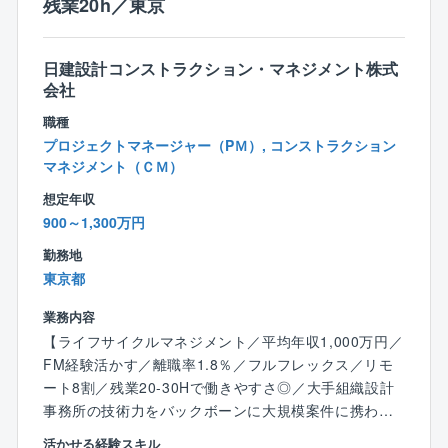
残業20h／東京
●1級電気工事施工管理技士
【具体的な業務内容】
●1級管工事施工管理技士
●事業性の検討
●宅地建物取引主任者
日建設計コンストラクション・マネジメント株式
●事業創造・戦略立案
会社
●施設企画・基本計画立案（技術検討含む）
【歓迎要件】
●設計・施工マネジメント（設計検証・工事監理含む）
職種
ビジネス英語ができる方
●発注マネジメント
プロジェクトマネージャー（PＭ）, コンストラクション
●ライフサイクルマネジメント
マネジメント（ＣＭ）
●調査・診断
想定年収
●CRE/PREマネジメント
900～1,300万円
●オフィス移転マネジメント
勤務地
●地域創生支援
東京都
■取引業種
業務内容
民間系：
【ライフサイクルマネジメント／平均年収1,000万円／
大規模CRE保有企業・インフラ関連企業
FM経験活かす／離職率1.8％／フルフレックス／リモ
先端技術（生産・研究・IT）系企業
ート8割／残業20-30Hで働きやすさ◎／大手組織設計
放送・メディア系企業
事務所の技術力をバックボーンに大規模案件に携わる
物流・情報インフラ系企業
／75歳まで賞与あり／東京】
大規模スポーツ施設・先進医療系（病院）企業
活かせる経験スキル