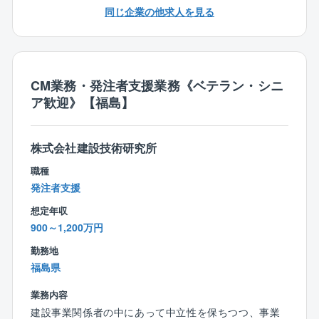
資料作成の支援
館）・医療施設・教育施設・公共施設（官公庁他）等
同じ企業の他求人を見る
■公共事業、大規模災害の復旧・復興事業における工事
監督の支援
■同社の魅力
＜ミドル層が活躍＞
【職務内容】
PM職で活躍されている方々は他のCM会社よりも若
CM業務・発注者支援業務《ベテラン・シニ
国土交通省や自治体の発注者支援業務、CM／PM・事
く、ミドル層の方が多く活躍されています。
ア歓迎》【福島】
業促進PPP業務、NEXCOの施工管理業務などの現場業
また、技術的な検証については、ベテラン社員がアド
務の大幅拡大、全国展開を視野にこれらの現場業務に
バイザーとなって指導する組織体制ができています。
従事いただきます。
株式会社建設技術研究所
＜より上流工程から携わることが可能＞
【具体的には】
職種
同社のプロジェクトマネジメントは、建物を建てるこ
■国土交通省や自治体などの発注者支援業務
発注者支援
とがゴールではなく、顧客の事業計画から携わりま
■国土交通省や自治体などのCM／PM・事業促進PPP業
す。
想定年収
務
例）地域のプロバスケットチームがアリーナを建設し
900～1,200万円
■NEXCOなどの施工管理業務
たい
などの現場業務に携わっていただきます。
勤務地
建物をいくらで建てるということだけではなく、試合
福島県
が無い日にアリーナにどのようなイベントを呼び込む
★同社の特徴★
か、年間の収益性を検討し、提案することで、顧客の
業務内容
事業を成立させるための提案を行います。
建設事業関係者の中にあって中立性を保ちつつ、事業
現場経験を「技術士」への近道に！