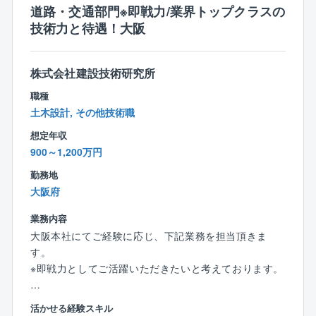
交通流動の分析に基づく交通・防災計画
道路・交通部門※即戦力/業界トップクラスの
〇AI・DX等の最新技術を活用した高度な道路管理手法
技術力と待遇！大阪
の提案
〇特殊条件下の構造物についての、固有技術や最新の
知見を活かした提案
株式会社建設技術研究所
職種
【担当分野】
土木設計, その他技術職
■道路・交通部門
想定年収
道路、道路計画、道路設計、トンネル計画、トンネル
900～1,200万円
設計、トンネル点検、交通計画、物流・港湾、交通シ
ステム設計、ITS
勤務地
大阪府
■橋梁・構造部門
橋梁設計、橋梁耐震設計、橋梁保全（点検、補修・補
業務内容
強設計）
大阪本社にてご経験に応じ、下記業務を担当頂きま
す。
1. 【業界トップクラスの還元率｜年収900万〜1,200万
※即戦力としてご活躍いただきたいと考えております。
円スタートも可能】
売上高1,000億円を超える圧倒的な事業基盤のもと、個
市民の生活や産業に不可欠なインフラである道路。
活かせる経験スキル
人の実績や技術力をダイレクトに還元する評価制度を