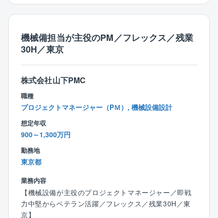
クトマネジメントを担当いただきます。
＜より上流工程から携わることが可能＞
これまでの設計事務所やゼネコンでの設計経験を活か
同社のプロジェクトマネジメントは、建物を建てるこ
してクライアントの要望を最大限実現するポジション
とがゴールではなく、顧客の事業計画から携わりま
です。
機械備担当が主役のPM／フレックス／残業
す。
30H／東京
例）地域のプロバスケットチームがアリーナを建設し
【担当案件について】
たい
近年はデータセンター、病院、工場案件が特に増えて
建物をいくらで建てるということだけではなく、試合
いますが、教育施設やオフィス、商業施設、物流施設
株式会社山下PMC
が無い日にアリーナにどのようなイベントを呼び込む
など、幅広い案件がございます。
か、年間の収益性を検討し、提案することで、顧客の
職種
入社後は1つの用途に限らず、幅広く案件をお任せしま
事業を成立させるための提案を行います。
プロジェクトマネージャー（PＭ）, 機械設備設計
すので、広い知見とスキルを身に着けることができま
想定年収
す。
＜テレワークについて＞
900～1,300万円
上限週2日（出社比率60%程度）但し入社1年未満の方
【同社の特徴】
は週1日まで
勤務地
●圧倒的な技術力
東京都
大手組織設計事務所の冠を持つCM企業であるため、高
＜フレックス＞
い技術力を持つ技術者が集まっています。
業務内容
コアタイムありフレックス制
単なる調整役ではなく、技術者としての高い知見やス
【機械設備が主役のプロジェクトマネージャー／即戦
キルを活かせるフィールドがございます。
力中堅からベテラン活躍／フレックス／残業30H／東
＜残業＞平均30時間（定時7.5時間）
●「役職がいない」ニューノーマルな組織形態
京】