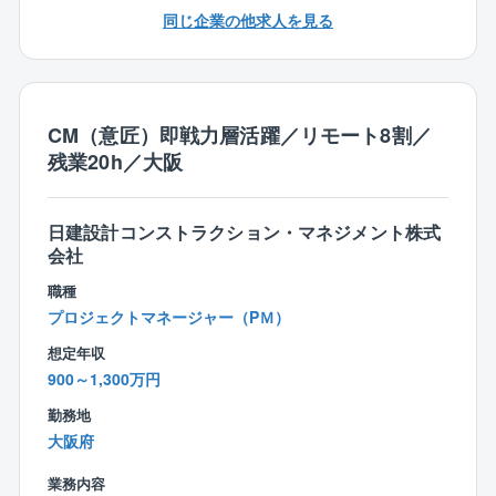
出社率30％未満。CM業務に携わる方だと20％程度で
●発注マネジメント
同じ企業の他求人を見る
●構造設計一級建築士
す。
●ライフサイクルマネジメント
●コンストラクションマネジャー（CCMJ）
●75歳まで勤務可
●調査・診断
●技術士
定年65歳で再雇用が10年となるため、最長で75歳まで
●CRE/PREマネジメント
●認定ファシリティマネジャー（CFMJ）
勤務可能です。
●オフィス移転マネジメント
●再開発プランナー
CM（意匠）即戦力層活躍／リモート8割／
●地域創生支援
●1級建築施工管理技士
残業20h／大阪
●宅地建物取引主任者
■取引業種
民間系：
日建設計コンストラクション・マネジメント株式
【1】大規模CRE保有企業・インフラ関連企業
会社
【2】先端技術（生産・研究・IT）系企業
【3】放送・メディア系企業
職種
【4】物流・情報インフラ系企業
プロジェクトマネージャー（PＭ）
【5】大規模スポーツ施設・先進医療系（病院）企業
想定年収
【6】ラグジュアリーホテル・地方インバウンド（観光
900～1,300万円
関連・旅館等）系企業
勤務地
【7】金融機関
大阪府
【8】教育機関
公共系：
業務内容
国土交通省・文部科学省・地方公共団体・財団法人・