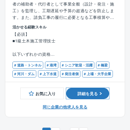
者の補助者・代行者として事業全般（設計・発注・施
「作る側」から「発注者支援」へ：国交省案件が50％
＜テレワークについて＞
工）を監理し、工期遅延や予算の超過などを防止しま
あなたの現場経験が、実現可能な技術提案として最大
上限週2日（出社比率60%程度）但し入社1年未満の方
す。また、請負工事の履行に必要となる工事積算や技
の武器になります。
は週1日まで
術資料作成、施工状況の照合・確認、工事検査への臨
活かせる経験スキル
場などの工事監督を実施します。
資格取得の最適解：業界トップクラスの技術力が集
＜フレックス＞
【必須】
資格・経験を活かして年収アップを目指せます！
結。「現場の忙しさで諦めていた」技術士取得を、豊
コアタイムありフレックス制
■1級土木施工管理技士
エリア：福島
富なノウハウを持つ先輩がサポートします。
＜残業＞平均30時間（定時7.5時間）
以下いずれかの資格
【業務内容】
＜安定基盤＞世界を舞台にするマルチインフラ企業
■RCCM(分野問わず)
■公共事業におけるPM・CM
業界1位の総合建設コンサルタント：河川、道路など全
# 道路・トンネル
# 港湾
# シニア歓迎・活躍
# 橋梁
■技術士(建設部門)
■大規模災害の復旧・復興事業におけるPM・CM
21部門を網羅。約3,500名の技術者集団です。
# 河川・ダム
# 上下水道
# 発注者側
# 上場・大手企業
■国土交通省の事業監理業務、事業促進PPPなど
■公共事業、大規模災害の復旧・復興事業における工事
視座を高めるキャリア：現場単位ではなく、インフラ
積算の支援
全体を動かす上流工程へ。施工管理からのステップア
お気に入り
詳細を見る
■公共事業、大規模災害の復旧・復興事業における技術
ップに最適な環境です。
資料作成の支援
同じ企業の他求人を見る
■公共事業、大規模災害の復旧・復興事業における工事
＜待遇・社風＞業界1位の給与と、落ち着いた文化
監督の支援
年収アップも可能：「残業代頼み」からの脱却。業界N
o.1の給与水準で、労働時間を減らしつつ高収入を維