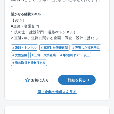
市民の生活や産業に不可欠なインフラである道路。
活かせる経験スキル
安全・快適に走行できる道路・構造物計画・設計、地
【必須】
域活性化や社会の生産性向上に資する交通計画・交通
■道路・交通部門
運用、利用者の利便性・安全性・環境との調和・景
1.技術士（建設部門：道路orトンネル）
観・コスト縮減に配慮した最適な橋梁やトンネルの計
2.直近7年、道路に関する企画・調査・設計に携わった
画・設計、長寿命化や維持管理の計画を提案します。
経験、または意欲のある方
# 道路・トンネル
# 充実した研修体制
# 充実した福利厚生
3.道路設計実務経験者、道路・トンネル設計における
〇実態調査に基づく交通分析、将来交通量推計、整備
施工管理の経験
# 女性活躍
# 上場・大手企業
# 年間休日120日以上
効果や経済波及効果の評価に基づく道路計画・事業評
4.交通経済・交通計画、物流・港湾、システム設計の
# 資格取得支援制度あり
価
経験
〇土工、橋梁、トンネルなど道路を形成する構造物の
計画・設計・点検調査・補修・補強・施工計画・維持
■橋梁・構造部門
お気に入り
詳細を見る
管理計画
1.技術士（建設部門：鋼構造及びコンクリートor土質
〇人、モノ、情報などの円滑・安全な移動、利用者な
及び基礎）
同じ企業の他求人を見る
どへのインパクトを勘案した交通運用計画
2.直近7年、橋梁・構造物に関する企画・調査・設計に
〇自然環境や生活環境への影響緩和、維持管理などを
携わった経験、または意欲のある方
通じた道路環境の改善
3.橋梁保全（点検、補修・補強設計）の経験
〇ビッグデータを活用した交通事故・渋滞・災害時の
4.橋梁解析業務の経験