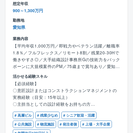
想定年収
細については下記URLをご覧ください。
900～1,300万円
〇働き方に関するURL：
chrome-extension://efaidnbmnnnibpcajpcglclefindmk
勤務地
aj/https://www.okumuragumi.co.jp/environment/repo
愛知県
rt/2022/pdf/2022_p25-26.pdf
業務内容
【平均年収1,000万円／即戦力やベテラン活躍／離職率
1.8％／フルフレックス／リモート8割／残業20-30Hで
働きやすさ◎／大手組織設計事務所Gの技術力をバック
ボーンに大規模案件のPM／75歳まで賞与あり／愛知】
活かせる経験スキル
同社の名古屋オフィスにて事業主の代行者として、プ
【必須経験】
ロジェクトマネジメントをトータルで担っていただき
〇意匠設計またはコンストラクションマネジメントの
ます。
実務経験（目安：15年以上）
〇主担当としての設計経験をお持ちの方
【詳細】
〇大規模案件（目安：延床5000㎡以上）のご経験をお
〇プロジェクトの企画・運営
# 高層ビル
# 残業少なめ
# シニア歓迎・活躍
持ちの方
〇品質管理
〇一級建築士資格をお持ちの方
# 公共施設
# 物流施設
# 発注者側
# 上場・大手企業
〇コスト管理