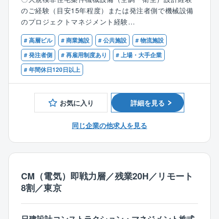
方が可能です。
のご経験（目安15年程度）または発注者側で機械設備
●残業時間
【具体的には】
のプロジェクトマネジメント経験
全社平均20時間未満、繁忙期でも30時間程度です。
建設事業を行うクライアントに対し、お持ちの機械設
〇以下のいずれかの資格をお持ちの方
●在宅勤務も活用可
備設計経験を生かして、プロジェクトの企画・運営、
# 高層ビル
# 商業施設
# 公共施設
# 物流施設
一級建築士、設備設計一級建築士、建築設備士、技術
出社率30％未満。CM業務に携わる方だと20％程度で
品質管理、コスト管理、スケジュール管理、その他
士、電気主任技術者
# 発注者側
# 再雇用制度あり
# 上場・大手企業
す。
様々なリスク管理などを行い、事業の推進を支援しま
# 年間休日120日以上
●75歳まで勤務可
す。
【歓迎】
定年65歳で再雇用が10年となるため、最長で75歳まで
以下いずれかのご経験、資格をお持ちの方はご経験を
勤務可能です。
【ポイント】
活かせます。
お気に入り
詳細を見る
これまでのご経験を活かして、各地のランドマークと
〇マネジメント経験のある方
なるような大規模建築物のプロジェクトに関わる機会
〇電気設備設計についても一定の知識のある方
同じ企業の他求人を見る
がございます。
〇ICTについて専門的な知識をお持ちの方
CM業務はあくまで発注者側として中立的な立場でプロ
〇環境認証制度（LEED、CASBEE、DBJGB、GRES
ジェクトを円滑に進めていくことが重要です。
B、WELLなど）に関する実務経験をお持ちの方
〇ESG、サステナビリティ等に関する知識や実務経験
【担当案件について】
CM（電気）即戦力層／残業20H／リモート
をお持ちの方
近年はデータセンター、病院、工場案件が特に増えて
8割／東京
〇データセンターの設計経験のある方
いますが、教育施設やオフィス、商業施設、物流施設
〇認定コンストラクション・マネジャーの資格をお持
など、幅広い案件がございます。
ちの方
入社後は1つの用途に限らず、幅広く案件をお任せしま
日建設計コンストラクション・マネジメント株式