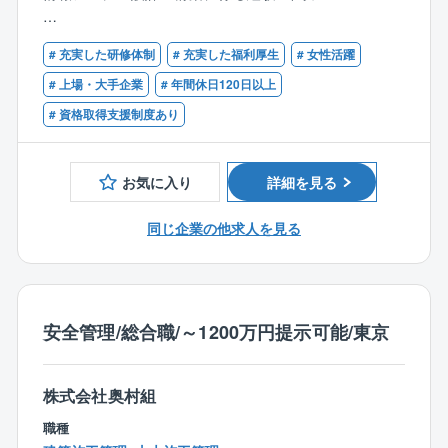
に評価し、年収900万〜1,200万円でお迎えします。残
即戦力としてご活躍いただきたいと考えております。
業に頼らない高水準の基本給体系により、前職からの
【必須資格】
確実な年収・生活水準アップをお約束します。
◎受発電設備・発電機設備・無停電電源設備、照明設
# 充実した研修体制
# 充実した福利厚生
# 女性活躍
技術士（電気・電子及び情報工学部門）
備、雷害対策設備など、インフラを支える電気設備
# 上場・大手企業
# 年間休日120日以上
2. 【大規模ナショナルプロジェクトのPM・リードエン
◎マイクロ無線設備、移動無線設備、5G、光ファイバ
# 資格取得支援制度あり
ジニアとして参画】
など、インフラを支える通信設備
国土交通省や自治体発注の大型案件を中心に、数十億
◎AI等を活用した水害監視・火山監視、災害時の情報
円規模のインフラ計画・設計の主幹（PM/PL）として
収集・提供を目的とした防災情報システム
お気に入り
詳細を見る
プロジェクトを牽引していただきます。さらに、自動
◎河川情報システム、道路情報システムなど、インフ
運転の実証実験やスマートシティ構想、AI・ビッグデ
ラの管理・運用に用いられる情報システム
同じ企業の他求人を見る
ータを活用した防災計画など、次世代モビリティ・イ
◎ダム管理用制御処理設備、放流警報設備、雨量・水
ンフラDXを先導するポジションでご自身の知見を遺憾
位テレメータ設備など、河川管理設備
なく発揮できます。
◎道路情報設備、監視カメラ（CCTV）設備、ラジオ再
放送設備、気象観測設備など、道路管理設備
3. 【裁量権を持った働き方×チーム体制によるリスク
◎消防救急指令システム、電子入札、納品システムな
安全管理/総合職/～1200万円提示可能/東京
分散】
ど、公共分野で用いられる情報システム
案件は個人の抱え込みを防ぐチーム制で推進。責任あ
◎BIM/CIMなどの新技術の導入検討、DX、IoT、オン
るポジションでありながら、特定個人への過度な負担
株式会社奥村組
ライン化などの情報化施策の立案
集中を物理的に回避しています。「20:00のPC強制シ
職種
ャットダウン」「年間休日125日」「テレワーク・シフ
☆おすすめポイント☆