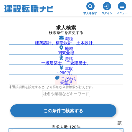
求人を探す
ログイン
メニュー
求人検索
検索条件を変更する
職種
建築設計、構造設計、土木設計、
地域
関東全域
資格
一級建築士、二級建築士、
900万～999万の求人検索結果一覧
年収
~299万、
こだわり
未選択
未選択項目を設定すると､より詳細な条件検索が行えます｡
検索結果 126 件
この条件で検索する
現在の検索条件
該
当求人数
126
件