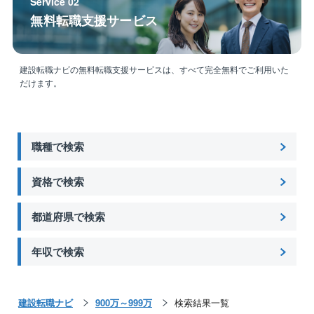
Service 02
資格取得の最適解：業界トップクラスの技術力が集
無料転職支援サービス
結。「現場の忙しさで諦めていた」技術士取得を、豊
富なノウハウを持つ先輩がサポートします。
建設転職ナビの無料転職支援サービスは、すべて完全無料でご利用いた
＜安定基盤＞世界を舞台にするマルチインフラ企業
だけます。
業界1位の総合建設コンサルタント：河川、道路など全
21部門を網羅。約3,500名の技術者集団です。
視座を高めるキャリア：現場単位ではなく、インフラ
職種で検索
全体を動かす上流工程へ。施工管理からのステップア
ップに最適な環境です。
資格で検索
＜待遇・社風＞業界1位の給与と、落ち着いた文化
都道府県で検索
年収アップも可能：「残業代頼み」からの脱却。業界N
o.1の給与水準で、労働時間を減らしつつ高収入を維
年収で検索
持・向上できます。
安心の社風：体育会系のノリよりも、論理的で誠実な
対話を重視する「大人の組織」です。
建設転職ナビ
900万～999万
検索結果一覧