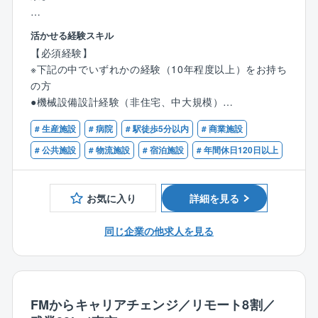
同社には部長や課長はおらず、社員は「さんづけ」で
呼び合っています。
同社のプロジェクトマネジメントは、顧客の事業計画
活かせる経験スキル
風通しがよく「エンゲージメント」が高い職場環境で
段階から携わる案件もあります。
【必須経験】
す。
建物を建てることがゴールではなく、場合によっては
※下記の中でいずれかの経験（10年程度以上）をお持ち
●離職率1.8％
その建物を通じて得られる収益や地域貢献性など、企
の方
●コアタイムなしのフルフレックス勤務
業の事業性や社会課題を解決することを念頭に置いた
●機械設備設計経験（非住宅、中大規模）
AM5:00～22:00の間で自由な時間に勤務ができます。
提案を行います。
●CM会社、設計事務所等での機械設備CM、PMのご経
1日の労働時間も1h～（1hで終了してもOK）自由に設
# 生産施設
# 病院
# 駅徒歩5分以内
# 商業施設
験
定できるため、ライフスタイルに合わせて柔軟な働き
【設備エンジニアが主役のプロジェクトマネージャ
●デベロッパー、自治体等での機械設備に関するPMの
# 公共施設
# 物流施設
# 宿泊施設
# 年間休日120日以上
方が可能です。
ー】
ご経験
●残業時間
環境事業に力を入れる同社ならではのプロジェクトマ
【必須資格】
全社平均20時間未満、繁忙期でも30時間程度です。
ネージャー職。
お気に入り
詳細を見る
※下記いずれかの資格をお持ちの方
●在宅勤務も活用可
プロジェクトマネージャーと言えば、意匠担当や建築
●一級建築士
出社率30％未満。CM業務に携わる方だと20％程度で
全般の担当がメインとなってプロジェクトを動かして
同じ企業の他求人を見る
●設備設計一級建築士
す。
いくことがほとんどですが、同社では設備エンジニア
●建築設備士
●75歳まで勤務可
が中心となって担当する案件が多くあります。
●コンストラクションマネジャー（CCMJ）
定年65歳で再雇用が10年となるため、最長で75歳まで
それは環境事業に力を入れている同社ならではのレア
●技術士
勤務可能です。
な求人で、機械設備に関する何らかのご経験豊富な人
●認定ファシリティマネジャー（CFMJ）
FMからキャリアチェンジ／リモート8割／
材を募集しています。
●再開発プランナー