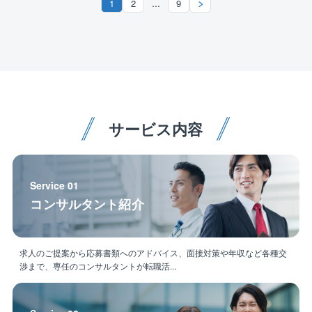
【職務内容】
...
1
2
9
持・向上できます。
国土交通省や自治体の発注者支援業務、CM／PM・事
業促進PPP業務、NEXCOの施工管理業務などの現場業
安心の社風：体育会系のノリよりも、論理的で誠実な
務の大幅拡大、全国展開を視野にこれらの現場業務に
対話を重視する「大人の組織」です。
従事いただきます。
〈勤務地〉転勤の少ない安定した生活基盤
【具体的には】
腰を据えて働く：入社後最低5年は転勤なし。10～20
■国土交通省や自治体などの発注者支援業務
年の長期同一拠点勤務も可能。
サービス内容
■国土交通省や自治体などのCM／PM・事業促進PPP業
務
工期ごとの引越し卒業：家族との時間や生活基盤を大
■NEXCOなどの施工管理業務
切にできます。
などの現場業務に携わっていただきます。
Service 01
コンサルタント紹介
★同社の特徴★
現場経験を「技術士」への近道に！
求人のご提案から応募書類へのアドバイス、面接対策や年収など各種交
「作る側」から「発注者支援」へ：国交省案件が50％
渉まで、専任のコンサルタントが転職活...
あなたの現場経験が、実現可能な技術提案として最大
の武器になります。