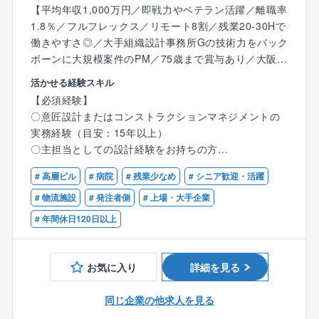
【平均年収1,000万円／即戦力やベテラン活躍／離職率
医療法人・社会福祉法人・独立行政法人・経済団体等
1.8％／フルフレックス／リモート8割／残業20-30Hで
働きやすさ◎／大手組織設計事務所Gの技術力をバック
■施設用途
ボーンに大規模案件のPM／75歳まで賞与あり／大阪】
オフィス・生産/研究施設（工場・研究所）・物流施
設・商業施設・宿泊施設（ホテル・旅館）・医療施
活かせる経験スキル
同社の大阪オフィスにて事業主の代行者として、プロ
設・教育施設・公共施設（官公庁他）等
【必須経験】
ジェクトマネジメントをトータルで担っていただきま
〇意匠設計またはコンストラクションマネジメントの
す。
■同社の魅力
実務経験（目安：15年以上）
＜どの世代にも活躍のチャンスがある＞
〇主担当としての設計経験をお持ちの方
【詳細】
PM職で活躍されている方々は他のCM会社よりも若
〇大規模案件（目安：延床5000㎡以上）のご経験をお
〇プロジェクトの企画・運営
# 高層ビル
# 病院
# 残業少なめ
# シニア歓迎・活躍
く、まだ経験が浅いメンバーを育てる雰囲気があるCM
持ちの方
〇品質管理
会社です。
〇一級建築士資格をお持ちの方
# 物流施設
# 発注者側
# 上場・大手企業
〇コスト管理
また、技術的な検証については、ベテラン社員がアド
# 年間休日120日以上
〇スケジュール管理 など、その他様々なリスク管理
バイザーとなって指導する組織体制ができています。
【歓迎】
などを行い、事業の推進を支援していただきます。
一方で、ベテランになってもPMの最前線で活躍してい
〇10000㎡規模の設計経験をお持ちの方
る方もおり、どの世代でも活躍する場があります。
〇データセンタ―、病院、工場の設計経験をお持ちの
お気に入り
詳細を見る
【ポイント】
また、女性のPM職も各部署に2名程度いて、女性が活
方（案件は多岐にわたりますので、その他案件の経験
プロジェクトの計画段階から参画し、事業者側の立場
躍する環境もあります。
者も歓迎です）
同じ企業の他求人を見る
で発注者、設計会社、施工会社の間に立ってプロジェ