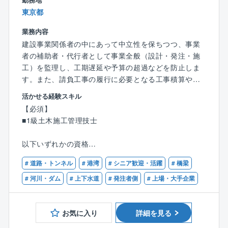
●地域創生支援
東京都
業務内容
■取引業種
建設事業関係者の中にあって中立性を保ちつつ、事業
民間系：
者の補助者・代行者として事業全般（設計・発注・施
大規模CRE保有企業・インフラ関連企業
工）を監理し、工期遅延や予算の超過などを防止しま
先端技術（生産・研究・IT）系企業
す。また、請負工事の履行に必要となる工事積算や技
放送・メディア系企業
術資料作成、施工状況の照合・確認、工事検査への臨
物流・情報インフラ系企業
活かせる経験スキル
場などの工事監督を実施します。
大規模スポーツ施設・先進医療系（病院）企業
【必須】
資格・経験を活かして年収アップを目指せます！
ラグジュアリーホテル・地方インバウンド（観光関
■1級土木施工管理技士
エリア：関東
連・旅館等）系企業
金融機関
以下いずれかの資格
【業務内容】
教育機関
■RCCM(分野問わず)
■公共事業におけるPM・CM
公共系：
# 道路・トンネル
# 港湾
# シニア歓迎・活躍
# 橋梁
■技術士(建設部門)
■大規模災害の復旧・復興事業におけるPM・CM
国土交通省・文部科学省・地方公共団体・財団法人・
# 河川・ダム
# 上下水道
# 発注者側
# 上場・大手企業
■国土交通省の事業監理業務、事業促進PPPなど
医療法人・社会福祉法人・独立行政法人・経済団体等
■公共事業、大規模災害の復旧・復興事業における工事
積算の支援
■施設用途：オフィス・生産/研究施設（工場・研究
お気に入り
詳細を見る
■公共事業、大規模災害の復旧・復興事業における技術
所）・物流施設・商業施設・宿泊施設（ホテル・旅