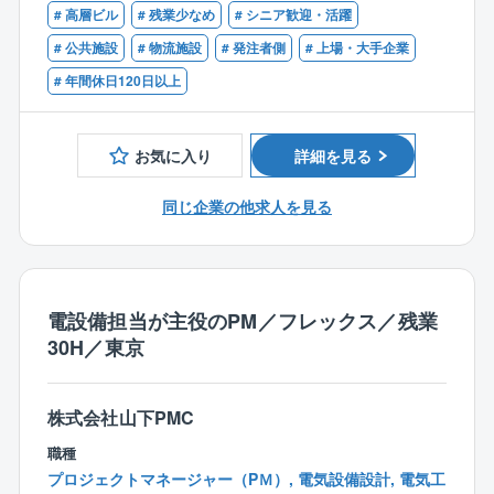
〇品質管理
に勤務ができます。
# 高層ビル
# 残業少なめ
# シニア歓迎・活躍
持ちの方
〇コスト管理
月の総労働時間が基準の労働時間（稼働日×8h）を満た
〇一級建築士資格をお持ちの方
# 公共施設
# 物流施設
# 発注者側
# 上場・大手企業
〇スケジュール管理 など、その他様々なリスク管理
していれば、1日の労働時間も1h～（1hで終了してもO
# 年間休日120日以上
などを行い、事業の推進を支援していただきます。
Kです）自由に設定できるため、ライフスタイルやお客
【歓迎】
様のご都合に合わせて柔軟な働き方が可能です。
〇10000㎡規模の設計経験をお持ちの方
【ポイント】
●残業時間
〇データセンタ―、病院、工場の設計経験をお持ちの
お気に入り
詳細を見る
プロジェクトの計画段階から参画し、事業者側の立場
全社平均20時間未満、繁忙期でも30時間程度です。業
方（案件は多岐にわたりますので、その他案件の経験
で発注者、設計会社、施工会社の間に立ってプロジェ
界でもトップクラスの労働環境です。
者も歓迎です）
同じ企業の他求人を見る
クトマネジメントを担当いただきます。
●「役職がいない」ニューノーマルな組織形態
これまでの設計事務所やゼネコンでの設計経験を活か
同社には部長や課長はおらず、社員は「さんづけ」で
してクライアントの要望を最大限実現するポジション
呼び合っています。
です。
風通しがよく、一人ひとりが主体性をもって取り組め
る「エンゲージメント」が高い職場環境です。
電設備担当が主役のPM／フレックス／残業
【担当案件について】
30H／東京
近年はデータセンター、病院、工場案件が特に増えて
いますが、教育施設やオフィス、商業施設、物流施設
など、幅広い案件がございます。
株式会社山下PMC
入社後は1つの用途に限らず、幅広く案件をお任せしま
職種
すので、広い知見とスキルを身に着けることができま
プロジェクトマネージャー（PＭ）, 電気設備設計, 電気工
す。