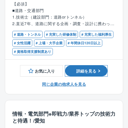
安全・快適に走行できる道路・構造物計画・設計、地
【必須】
確立。これまでの実績・保有資格（技術士等）を正当
域活性化や社会の生産性向上に資する交通計画・交通
■道路・交通部門
に評価し、年収900万〜1,200万円でお迎えします。残
運用、利用者の利便性・安全性・環境との調和・景
1.技術士（建設部門：道路orトンネル）
業に頼らない高水準の基本給体系により、前職からの
観・コスト縮減に配慮した最適な橋梁やトンネルの計
2.直近7年、道路に関する企画・調査・設計に携わった
確実な年収・生活水準アップをお約束します。
画・設計、長寿命化や維持管理の計画を提案します。
経験、または意欲のある方
# 道路・トンネル
# 充実した研修体制
# 充実した福利厚生
3.道路設計実務経験者、道路・トンネル設計における
2. 【大規模ナショナルプロジェクトのPM・リードエン
〇実態調査に基づく交通分析、将来交通量推計、整備
施工管理の経験
# 女性活躍
# 上場・大手企業
# 年間休日120日以上
ジニアとして参画】
効果や経済波及効果の評価に基づく道路計画・事業評
4.交通経済・交通計画、物流・港湾、システム設計の
# 資格取得支援制度あり
国土交通省や自治体発注の大型案件を中心に、数十億
価
経験
円規模のインフラ計画・設計の主幹（PM/PL）として
〇土工、橋梁、トンネルなど道路を形成する構造物の
プロジェクトを牽引していただきます。さらに、自動
計画・設計・点検調査・補修・補強・施工計画・維持
■橋梁・構造部門
お気に入り
詳細を見る
運転の実証実験やスマートシティ構想、AI・ビッグデ
管理計画
1.技術士（建設部門：鋼構造及びコンクリートor土質
ータを活用した防災計画など、次世代モビリティ・イ
〇人、モノ、情報などの円滑・安全な移動、利用者な
及び基礎）
同じ企業の他求人を見る
ンフラDXを先導するポジションでご自身の知見を遺憾
どへのインパクトを勘案した交通運用計画
2.直近7年、橋梁・構造物に関する企画・調査・設計に
なく発揮できます。
〇自然環境や生活環境への影響緩和、維持管理などを
携わった経験、または意欲のある方
通じた道路環境の改善
3.橋梁保全（点検、補修・補強設計）の経験
3. 【裁量権を持った働き方×チーム体制によるリスク
〇ビッグデータを活用した交通事故・渋滞・災害時の
4.橋梁解析業務の経験
分散】
交通流動の分析に基づく交通・防災計画
情報・電気部門※即戦力/業界トップの技術力
案件は個人の抱え込みを防ぐチーム制で推進。責任あ
〇AI・DX等の最新技術を活用した高度な道路管理手法
と待遇！/愛知
るポジションでありながら、特定個人への過度な負担
の提案