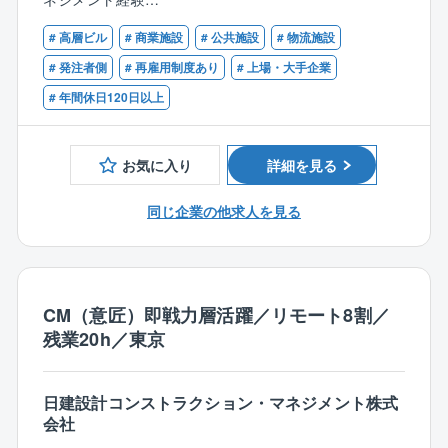
●コアタイムなしのフルフレックス勤務
建設事業を行うクライアントに対し、お持ちの電気設
〇以下のいずれかの資格をお持ちの方
コアタイムがなく、AM5:00～22:00の間で自由な時間
備設計経験を生かして、プロジェクトの企画・運営、
# 高層ビル
# 商業施設
# 公共施設
# 物流施設
一級建築士、設備設計一級建築士、建築設備士、技術
に勤務ができます。
品質管理、コスト管理、スケジュール管理、その他
士、電気主任技術者
# 発注者側
# 再雇用制度あり
# 上場・大手企業
月の総労働時間が基準の労働時間（稼働日×8h）を満た
様々なリスク管理などを行い、事業の推進を支援しま
# 年間休日120日以上
していれば、1日の労働時間も1h～（1hで終了してもO
す。
【歓迎】
Kです）自由に設定できるため、ライフスタイルやお客
以下いずれかのご経験、資格をお持ちの方はご経験を
様のご都合に合わせて柔軟な働き方が可能です。
【ポイント】
活かせます。
お気に入り
詳細を見る
●残業時間
これまでのご経験を活かして、各地のランドマークと
〇マネジメント経験のある方
全社平均20時間未満、繁忙期でも30時間程度です。業
なるような大規模建築物のプロジェクトに関わる機会
〇機械設備設計についても一定の知識のある方
同じ企業の他求人を見る
界でもトップクラスの労働環境です。
がございます。
〇ICTについて専門的な知識をお持ちの方
●「役職がいない」ニューノーマルな組織形態
CM業務はあくまで発注者側として中立的な立場でプロ
〇環境認証制度（LEED、CASBEE、DBJGB、GRES
同社には部長や課長はおらず、社員は「さんづけ」で
ジェクトを円滑に進めていくことが重要です。
B、WELLなど）に関する実務経験をお持ちの方
呼び合っています。
〇ESG、サステナビリティ等に関する知識や実務経験
風通しがよく、一人ひとりが主体性をもって取り組め
【担当案件について】
CM（意匠）即戦力層活躍／リモート8割／
をお持ちの方
る「エンゲージメント」が高い職場環境です。
近年はデータセンター、病院、工場案件が特に増えて
残業20h／東京
〇データセンターの設計経験のある方
いますが、教育施設やオフィス、商業施設、物流施設
〇認定コンストラクション・マネジャーの資格をお持
など、幅広い案件がございます。
ちの方
入社後は1つの用途に限らず、幅広く案件をお任せしま
日建設計コンストラクション・マネジメント株式
会社
すので、広い知見とスキルを身に着けることができま
す。