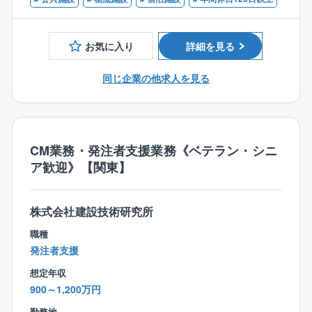
全社平均20時間未満、繁忙期でも30時間程度です。
環境事業に力を入れる同社ならではのプロジェクトマ
【必須資格】
●在宅勤務も活用可
ネジャー職。
※下記いずれかの資格をお持ちの方
出社率30％未満。CM業務に携わる方だと20％程度で
プロジェクトマネジャーと言えば、意匠担当や建築全
お気に入り
詳細を見る
●一級建築士
す。
般の担当がメインとなってプロジェクトを動かしてい
●設備設計一級建築士
●75歳まで勤務可
く事がほとんどですが、同社では設備エンジニアが中
同じ企業の他求人を見る
●建築設備士
定年65歳で再雇用が10年となるため、最長で75歳まで
心となって担当する案件が多くあります。
●コンストラクションマネジャー（CCMJ）
勤務可能です。
それは環境事業に力を入れている同社ならではのレア
●技術士
な求人で、電気設備に関する何らかのご経験豊富な人
●認定ファシリティマネジャー（CFMJ）
材を募集しています。
●再開発プランナー
CM業務・発注者支援業務《ベテラン・シニ
●1級電気工事施工管理技士
ア歓迎》【関東】
【具体的な業務内容】
●1級管工事施工管理技士
●事業性の検討
●宅地建物取引主任者
●事業創造・戦略立案
株式会社建設技術研究所
●施設企画・基本計画立案（技術検討含む）
【歓迎要件】
●設計・施工マネジメント（設計検証・工事監理含む）
職種
ビジネス英語ができる方
●発注マネジメント
発注者支援
●ライフサイクルマネジメント
想定年収
●調査・診断
900～1,200万円
●CRE/PREマネジメント
●オフィス移転マネジメント
勤務地