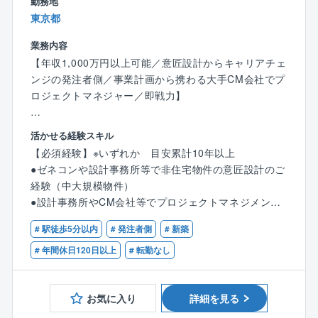
勤務地
●圧倒的な技術力
東京都
大手組織設計事務所の冠を持つCM企業であるため、高
い技術力を持つ技術者が集まっています。
業務内容
単なる調整役ではなく、技術者としての高い知見やス
【年収1,000万円以上可能／意匠設計からキャリアチェ
キルを活かせるフィールドがございます。
ンジの発注者側／事業計画から携わる大手CM会社でプ
●「役職がいない」ニューノーマルな組織形態
ロジェクトマネジャー／即戦力】
同社には部長や課長はおらず、社員は「さんづけ」で
呼び合っています。
同社のプロジェクトマネジメントは、顧客の事業計画
活かせる経験スキル
風通しがよく「エンゲージメント」が高い職場環境で
段階から携わる案件もあります。
【必須経験】※いずれか 目安累計10年以上
す。
建物を建てることがゴールではなく、場合によっては
●ゼネコンや設計事務所等で非住宅物件の意匠設計のご
●離職率1.8％
その建物を通じて得られる収益や地域貢献性など、企
経験（中大規模物件）
●コアタイムなしのフルフレックス勤務
業の事業性や社会課題を解決することを念頭に置いた
●設計事務所やCM会社等でプロジェクトマネジメント
AM5:00～22:00の間で自由な時間に勤務ができます。
提案を行います。
のご経験
1日の労働時間も1h～（1hで終了してもOK）自由に設
# 駅徒歩5分以内
# 発注者側
# 新築
●発注者側で建築物企画やプロジェクトマネジメントの
定できるため、ライフスタイルに合わせて柔軟な働き
【具体的な業務内容】
ご経験
# 年間休日120日以上
# 転勤なし
方が可能です。
●事業性の検討
●残業時間
●事業の創造・戦略立案
【必須資格】
全社平均20時間未満、繁忙期でも30時間程度です。
●施設企画・基本計画立案（技術検討含む）
お気に入り
詳細を見る
※下記いずれかの資格をお持ちの方
●在宅勤務も活用可
●設計・施工マネジメント（設計検証・工事監理含む）
●一級建築士