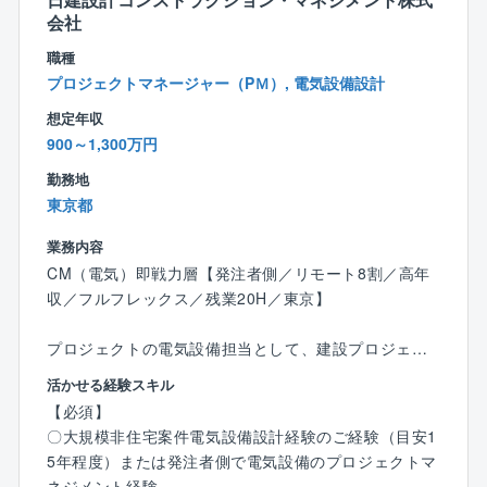
会社
すので、広い知見とスキルを身に着けることができま
す。
職種
プロジェクトマネージャー（PＭ）, 電気設備設計
【同社の特徴】
想定年収
●75歳まで勤務可
900～1,300万円
定年65歳で再雇用が10年となるため、最長で75歳まで
勤務可能です（75歳まで賞与支給もございます）。65
勤務地
歳まで年齢を理由とした減給はありません。
東京都
●テレワーク率70～80％
業務内容
出社率 30％未満。CM 業務に携わる方だと 20％程度
です。
CM（電気）即戦力層【発注者側／リモート8割／高年
●圧倒的な技術力
収／フルフレックス／残業20H／東京】
大手組織設計事務所の冠を持つCM企業であるため、高
い技術力を持つ技術者が集まっています。
プロジェクトの電気設備担当として、建設プロジェク
単なる調整役ではなく、技術者としての高い知見やス
トの企画・運営、品質・コスト・スケジュール・その
活かせる経験スキル
キルを活かせるフィールドがございます。
他様々なリスクの管理を行い、事業推進を支援してい
【必須】
●離職率2％以下
ただきます。
〇大規模非住宅案件電気設備設計経験のご経験（目安1
働きやすい職場環境と社会貢献度が高い職務内容で、
5年程度）または発注者側で電気設備のプロジェクトマ
毎年退職者は2～3名程度（離職率2％以下）です。
【具体的には】
ネジメント経験