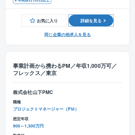
# 年間休日120日以上
〇スケジュール管理 など、その他様々なリスク管理
【歓迎】
などを行い、事業の推進を支援していただきます。
〇10000㎡規模の設計経験をお持ちの方
〇データセンタ―、病院、工場の設計経験をお持ちの
お気に入り
詳細を見る
【ポイント】
方（案件は多岐にわたりますので、その他案件の経験
プロジェクトの計画段階から参画し、事業者側の立場
者も歓迎です）
同じ企業の他求人を見る
で発注者、設計会社、施工会社の間に立ってプロジェ
クトマネジメントを担当いただきます。
これまでの設計事務所やゼネコンでの設計経験を活か
してクライアントの要望を最大限実現するポジション
です。
事業計画から携わるPM／年収1,000万可／
フレックス／東京
【担当案件について】
近年はデータセンター、病院、工場案件が特に増えて
いますが、教育施設やオフィス、商業施設、物流施設
株式会社山下PMC
など、幅広い案件がございます。
職種
入社後は1つの用途に限らず、幅広く案件をお任せしま
プロジェクトマネージャー（PＭ）
すので、広い知見とスキルを身に着けることができま
想定年収
す。
900～1,300万円
【同社の特徴】