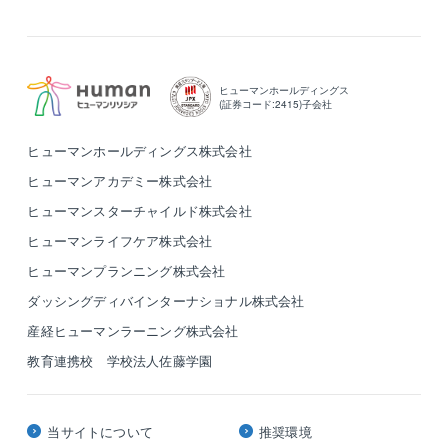
〈勤務地〉転勤の少ない安定した生活基盤
腰を据えて働く：入社後最低5年は転勤なし。10～20
年の長期同一拠点勤務も可能。
ヒューマンホールディングス
(証券コード:2415)子会社
工期ごとの引越し卒業：家族との時間や生活基盤を大
切にできます。
ヒューマンホールディングス株式会社
ヒューマンアカデミー株式会社
ヒューマンスターチャイルド株式会社
ヒューマンライフケア株式会社
ヒューマンプランニング株式会社
ダッシングディバインターナショナル株式会社
産経ヒューマンラーニング株式会社
教育連携校 学校法人佐藤学園
当サイトについて
推奨環境