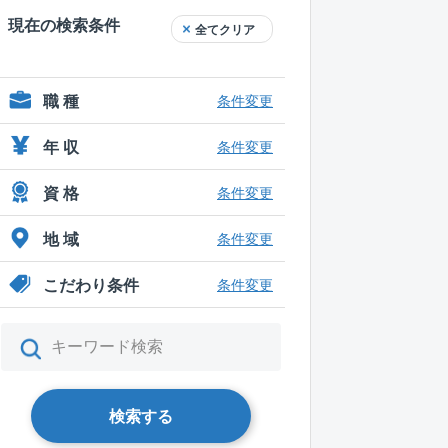
現在の検索条件
全てクリア
職 種
条件変更
年 収
条件変更
資 格
条件変更
地 域
条件変更
こだわり条件
条件変更
検索する