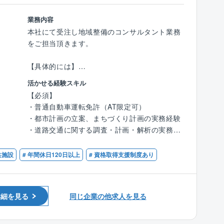
として資格取得をバックアップする体制が整っ
礎調査、立地適正化計画、都市計画マスタープ
ています。
ラン策定など
業務内容
・直近の実績：都市計画基礎調査、都市計画区
本社にて受注し地域整備のコンサルタント業務
《社風》
域見直し、地区計画見直し
をご担当頂きます。
■人を大切にする社風で、社員定着率が高く長
く働き易い環境がございます。◎平均勤続年
【ワークライフバランス】
【具体的には】
数：17.8年、平均年齢：45.3歳
・残業時間
・地域課題解決：専門知識と技術力で、防災・
活かせる経験スキル
各部署、時期によって異なりますが、平均的な
減災や持続可能で安心安全な地域づくりに取り
【必須】
残業時間は月10時間程度です。
組む
・普通自動車運転免許（AT限定可）
・面的な整備：都市公園、駅前広場、企業用地
・都市計画の立案、まちづくり計画の実務経験
【同社の特徴】
など、面的な整備に関する計画・設計から許認
・道路交通に関する調査・計画・解析の実務経
■無借金経営、自己資本率75％越えの安定した
可手続きまで幅広い業務を担当
験
経営基盤を誇り、既存事業だけではなく、施設
※使用ソフト：V-Nas、AutoCAD、各種3次元C
・面整備（企業用地・住宅用地・公園緑地・ス
共施設
# 年間休日120日以上
# 資格取得支援制度あり
運営等の新規事業にも積極的に挑戦し、安定と
AD
ポーツ施設・景観デザインなど）の調査・計
成長投資の両軸の経営を行っております。
画・設計の実務経験
■同社の主要顧客は官公庁（国、地方自治体
案件詳細
等）ですが、特に創業から西日本エリア（中四
・元請け：下請け＝ ほぼ100％： 0％
詳細を見る
同じ企業の他求人を見る
【優遇】
国～九州）では多くの実績を有している為、安
・主な受注先：都府県、市町村、民間
・技術士（都市及び地方計画）
定して案件獲得をしています。
・近年同社で力を入れている案件：都市公園計
・RCCM（都市計画及び地方計画）