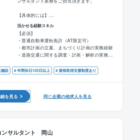
ンサルタント業務をご担当頂きます。
・残業時間
各部署、時期によって異なりますが、平均的な
【具体的には】
残業時間は月10時間程度です。
・まちづくり支援全般：都市構造や土地利用の
活かせる経験スキル
マスタープラン策定、景観・ランドスケープデ
【必須】
【同社の特徴】
ザイン、まちづくり活動支援、コミュニティデ
・普通自動車運転免許（AT限定可）
■無借金経営、自己資本率75％超えの安定した
ザイン
・都市計画の立案、まちづくり計画の実務経験
経営基盤を誇り、既存事業だけではなく、施設
・地域に合わせた提案：人口減少、高齢化、自
・道路交通に関する調査・計画・解析の実務経
運営等の新規事業にも積極的に挑戦し、安定と
然災害の激甚化など社会情勢を踏まえ、各市町
験
成長投資の両軸の経営を行っております。
村の状況を調査・分析し、地域に最適なまちづ
・面整備（企業用地・住宅用地・公園緑地・ス
共施設
# 年間休日120日以上
# 資格取得支援制度あり
■同社の主要顧客は官公庁（国、地方自治体
くりの提案
ポーツ施設・景観デザインなど）の調査・計
等）ですが、特に創業から西日本エリア（中四
※3D都市モデルや人流データなど、情報のデジ
画・設計の実務経験
国～九州）では多くの実績を有している為、安
タル化に対応した新技術を積極的に活用してい
定して案件獲得をしています。
ます。
詳細を見る
同じ企業の他求人を見る
【優遇】
■技術士の有資格者や経験豊富な社員が多く、
※使用ソフト：QGIS、イラストレーター
・技術士（都市及び地方計画）
技術力を評価され、リピート顧客が多い事が同
・RCCM（都市計画及び地方計画）
社の特徴です。
案件詳細
■在籍する技術士の多さは、企業の技術力の高
・元請け：下請け＝ ほぼ100％： 0％
さの証明に繋がる為、業務時間内での時間を確
・主な受注先：都府県、市町村
コンサルタント 岡山
保し、先輩社員が育成に携わっています。会社
・近年同社で力を入れている案件：都市計画基