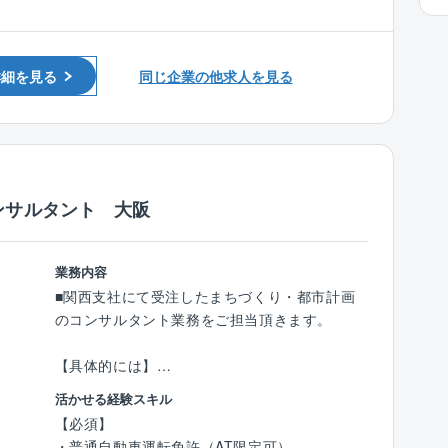
・配属時の勤務地は岡山市内です。業務エリア
は東北から九州までの全国各地で、打合せ等で
月に数回県外出張があります。
詳細を見る
同じ企業の他求人を見る
※建設コンサルタント経験者歓迎。廃棄物処理
施設関連について未経験者も活躍できます。
【ワークライフバランス】
・残業時間
各部署、時期によって異なりますが、平均的な
ンサルタント 大阪
残業時間は月10時間程度です。
【同社の特徴】
業務内容
■無借金経営、自己資本率75％越えの安定した
■関西支社にて受注したまちづくり・都市計画
経営基盤を誇り、既存事業だけではなく、施設
のコンサルタント業務をご担当頂きます。
運営等の新規事業にも積極的に挑戦し、安定と
成長投資の両軸の経営を行っております。
【具体的には】
■同社の主要顧客は官公庁（国、地方自治体
・まちづくり支援全般：都市構造や土地利用の
活かせる経験スキル
等）ですが、特に創業から西日本エリア（中四
マスタープラン策定、景観・ランドスケープデ
【必須】
国～九州）では多くの実績を有している為、安
ザイン、まちづくり活動支援、コミュニティデ
・普通自動車運転免許（AT限定可）