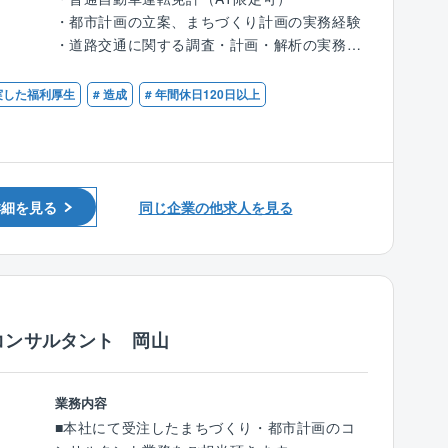
定して案件獲得をしています。
ザイン
・都市計画の立案、まちづくり計画の実務経験
■技術士の有資格者や経験豊富な社員が多く、
・地域に合わせた提案：人口減少、高齢化、自
・道路交通に関する調査・計画・解析の実務経
技術力を評価され、リピート顧客が多い事が同
然災害の激甚化など社会情勢を踏まえ、各市町
験
社の特徴です。
村の状況を調査・分析し、地域に最適なまちづ
・面整備（企業用地・住宅用地・公園緑地・ス
充実した福利厚生
# 造成
# 年間休日120日以上
■在籍する技術士の多さは、企業の技術力の高
くりの提案
ポーツ施設・景観デザインなど）の調査・計
さの証明に繋がる為、業務時間内での時間を確
※3D都市モデルや人流データなど、情報のデジ
画・設計の実務経験
保し、先輩社員が育成に携わっています。会社
タル化に対応した新技術を積極的に活用してい
として資格取得をバックアップする体制が整っ
ます。
【優遇】
ています。
※使用ソフト：QGIS、イラストレーター
・技術士（都市及び地方計画）
詳細を見る
同じ企業の他求人を見る
・RCCM（都市計画及び地方計画）
《社風》
案件詳細
■人を大切にする社風で、社員定着率が高く長
・元請け：下請け＝ ほぼ100％： 0％
く働き易い環境がございます。◎平均勤続年
・主な受注先：都府県、市町村
数：17.8年、平均年齢：45.3歳
・近年同社で力を入れている案件：都市計画基
礎調査、立地適正化計画、都市計画マスタープ
コンサルタント 岡山
ラン策定など
・直近の実績：都市計画基礎調査、都市計画区
域見直し、地区計画見直し
業務内容
■本社にて受注したまちづくり・都市計画のコ
【ワークライフバランス】