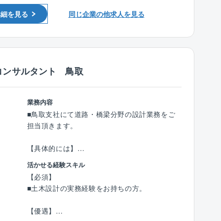
定して案件獲得をしています。
のため、調査・設計を行います。
詳細を見る
同じ企業の他求人を見る
■技術士の有資格者や経験豊富な社員が多く、
※最新技術である3次元測量データを用いて、リ
技術力を評価され、リピート顧客が多い事が同
アルな道路空間を再現し、地域住民との合意形
社の特徴です。
成や施工に活用しています。
■在籍する技術士の多さは、企業の技術力の高
※使用ソフト：V-Nas、AutoCAD、各種3次元C
さの証明に繋がる為、業務時間内での時間を確
AD
コンサルタント 鳥取
保し、先輩社員が育成に携わっています。会社
として資格取得をバックアップする体制が整っ
案件詳細
ています。
・元請け：下請け＝ ほぼ100％： 0％
業務内容
・主な受注先：国、都府県、市町村
■鳥取支社にて道路・橋梁分野の設計業務をご
《社風》
・近年同社で力を入れている案件：道路設計、
担当頂きます。
■人を大切にする社風で、社員定着率が高く長
電線共同溝設計、防災設計、包括管理
く働き易い環境がございます。◎平均勤続年
・直近の実績：道路設計、電線共同溝設計、能
【具体的には】
数：17.8年、平均年齢：45.3歳
登半島地震災害復旧
道路・橋梁分野の設計業務に従事いただきま
活かせる経験スキル
す。
【必須】
案件詳細
・道路設計：円滑な道路交通を確保するための
■土木設計の実務経験をお持ちの方。
・元請け：下請け＝ ほぼ100％： 0％
設計を行います。
・主な受注先：国、都府県、市町村
・防災設計：国土強靱化に向けた防災・減災の
【優遇】
・近年同社で力を入れている案件：橋梁設計、
取り組みとして、設計を行います。