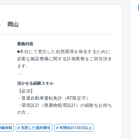
ト 岡山
業務内容
■本社にて受注した自然環境を保全するために
必要な施設整備に関する計画業務をご担当頂き
ます。
【具体的には】
活かせる経験スキル
・具体的には、一般廃棄物処理施設、リサイク
【必須】
ル施設、最終処分場、汚泥再生処理センター等
・普通自動車運転免許（AT限定可）
の整備計画・解体設計・各種調査・発注支援・
・環境設計（廃棄物処理設計）の経験をお持ち
非常駐監理業務を行っていただきます。
の方
・また、ごみの削減や分別を検討する一般廃棄
物処理基本計画や、大規模災害時に迅速な対応
【優遇】
研修体制
# 充実した福利厚生
# 年間休日120日以上
を行うための災害廃棄物処理計画の作成業務も
・技術士（衛生工学部門）
行っていただきます。