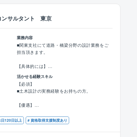
■技術士の有資格者や経験豊富な社員が多く、
画、スポーツ公園、道の駅など計画設計、都市
技術力を評価され、リピート顧客が多い事が同
公園施設長寿命化計画、公園樹木街路樹の再生
社の特徴です。
計画、PPP/PFI、盛土規制法関連など
コンサルタント 東京
■在籍する技術士の多さは、企業の技術力の高
・直近の実績：都市公園施設長寿命化計画、事
さの証明に繋がる為、業務時間内での時間を確
業・住宅・公共施設・民間施設用地の適地選定
保し、先輩社員が育成に携わっています。会社
調査・実施設計、法規制許認可手続きなど
業務内容
として資格取得をバックアップする体制が整っ
■関東支社にて道路・橋梁分野の設計業務をご
ています。
【ワークライフバランス】
担当頂きます。
・残業時間
《社風》
各部署、時期によって異なりますが、平均的な
【具体的には】
■人を大切にする社風で、社員定着率が高く長
残業時間は月10時間程度です。
道路・橋梁分野の設計業務に従事いただきま
活かせる経験スキル
く働き易い環境がございます。◎平均勤続年
す。
【必須】
数：17.8年、平均年齢：45.3歳
【同社の特徴】
■土木設計の実務経験をお持ちの方。
■無借金経営、自己資本率75％越えの安定した
・道路設計：円滑な道路交通を確保するための
経営基盤を誇り、既存事業だけではなく、施設
設計を行います。
【優遇】
運営等の新規事業にも積極的に挑戦し、安定と
・防災設計：国土強靱化に向けた防災・減災の
■道路分野の設計経験をお持ちの方。
成長投資の両軸の経営を行っております。
取り組みとして、設計を行います。
■技術士（道路・鋼構造及びコンクリート）・R
休日120日以上
# 資格取得支援制度あり
■同社の主要顧客は官公庁（国、地方自治体
・電線共同溝設計：電線共同溝の設計を行いま
CCM（道路・鋼構造及びコンクリート）の資格
等）ですが、特に創業から西日本エリア（中四
す。
をお持ちの方。
国～九州）では多くの実績を有している為、安
・道路施設の調査・設計：既存施設の長寿命化