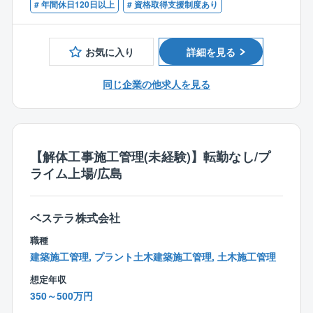
# 年間休日120日以上
# 資格取得支援制度あり
中で新たな解体工法を採用したりと突き詰めがいもあ
ります。業績好調につき積極増員中のため、マネジメ
【入社後の流れ】
ントのポストも目指していただきやすい環境です。
※ご経験に応じて入社後の流れは変動いたします。
お気に入り
詳細を見る
〇最初の1～2週間は導入研修
■教育体制
先輩社員が一通りをレクチャー。解体工事ならではの
同じ企業の他求人を見る
⇒OJT中心でノウハウをお伝えします。同社は中途社
知識や、官公庁とやりとりする書類についてなど、細
員が9割を占めており、気軽に質問等ができ、安心して
かいところも学べます。
学べる環境がございます。
〇その後半年ほどはOJT
【同社の手当の特徴】
先輩の現場に補助として入り流れを習得。2～3年後に
【解体工事施工管理(未経験)】転勤なし/プ
＜出張手当は年最大100万円＞
は、ひとりで現場を取り仕切れるようになります。
ライム上場/広島
⇒年に半年～1年程度出張した場合、約50～100万円の
手当を支給。家庭の事情などで「出張が多いのは厳し
【同社の解体工事業務の特徴】
い…」という方には出張の少ない働き方も対応してい
■働きやすさ
ベステラ株式会社
ます。
⇒2017年に上場したため勤怠管理も徹底しており、残
職種
業は平均30h程度。解体工事だと「資材発注がない」
建築施工管理, プラント土木建築施工管理, 土木施工管理
＜資格手当充実＞
「建造中、後の品質管理やフォローがない」「作成書
想定年収
⇒1級建築施工管理技士、1級土木施工管理技士、技術
類が少ない」といった事情から、トラブルや事務作業
350～500万円
士（建設）の資格をお持ちの方は、年間最大60万円の
が少なく、それが残業や休日出勤の少なさに繋がって