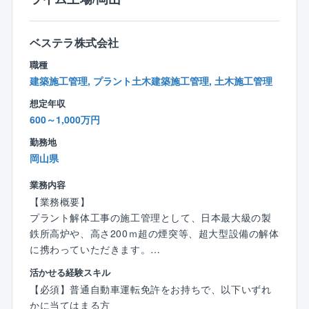
■年間休日125日
作業が少なく、それが残業や休日出勤の少なさに繋が
のため離職率が5％程と大変働きやすい環境です。
っています。
ベステラ株式会社
また、工期も1～3カ月ほどの短いものが多く、夜勤
【やりがい】
もありません。会社としても定年まで働いて頂ける環
職種
⇒解体では区画ごとではなく、1つの工事を丸ごと請負
境を目指しており、所得補償保険など福利厚生も充実
建築施工管理, プラント土木建築施工管理, 土木施工管理
うほか、解体工法に決まりはありません。そのため、
しています。
事例を参考にしつつも、どのように工事を進めるか0か
想定年収
※ご家庭の事情で働き方や出張範囲に相談がある場合
ら考えたり、自身の意見が反映されやすかったりと自
600～1,000万円
は、それを踏まえて選考可能です。ぜひ積極的にご応
由度の高さが特徴です。
募ください。
勤務地
また、大手プラントメーカーからの元受け工事が多
岡山県
く、対象建築物も大小/種類様々。脱炭素の要求が進む
【同社の手当の特徴】
中で新たな解体工法を採用したりと突き詰めがいもあ
業務内容
＜出張手当は年最大100万円＞
ります。業績好調につき積極増員中のため、マネジメ
【業務概要】
⇒年に半年～1年程度出張した場合、約50～100万円の
ントのポストも目指していただきやすい環境です。
プラント解体工事の施工管理として、日本最大級の製
手当を支給。家庭の事情などで「出張が多いのは厳し
鉄所高炉や、高さ200ｍ超の煙突等、超大型設備の解体
い…」という方には出張の少ない働き方も対応してい
また、同社は絶対評価制度へ移行したため、年齢や在
に携わっていただきます。
ます。
籍年数に関係なく、個々が正当な報酬を得る文化で
活かせる経験スキル
す。等級に在籍年数の条件は無い為、頑張り次第でど
プラント解体工事の施工管理をお任せします。品質管
＜資格手当充実＞
【必須】普通自動車運転免許をお持ちで、以下いずれ
んどん上を目指すことができます。
理が不要のためトラブル対応や事務作業が少なく、残
⇒1級建築施工管理技士、1級土木施工管理技士、技術
かに当てはまる方