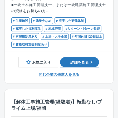
業も月平均25h程度。
士（建設）の資格をお持ちの方は、年間最大60万円の
■一級土木施工管理技士、または一級建築施工管理技士
【教育体制】
工期が1～3か月のため、スピーディーに現場がまわり
手当がございます。
の資格をお持ちの方
一定の研修体制は整えています。
ます。
業務上必要な資格であれば、取得のかかる受講料や講
■その他解体業の監理技術者の要件を満たす方
入社後はまず1～2週間ほど本社での研修を受けていた
習料は、会社が全額負担します。
# 生産施設
# 残業少なめ
# 充実した研修体制
だき、社内システムの使い方、各種申請の方法、解体
【業務内容】
【歓迎】
# 充実した福利厚生
# 地域密着
# Uターン・Iターン歓迎
工事に関する基礎知識、安全管理について学んでいた
■廃棄物処理およびスクラップの処分の手配
■マネジメント経験のある方
だきます。
# 再雇用制度あり
# 上場・大手企業
# 年間休日120日以上
■解体前の事前調査（環境対策･工法の検討)
その後、各事務所に配属され、先輩社員と一緒に業務
■施工計画作成(工程･安全･コスト･品質などの管理)
# 資格取得支援制度あり
に取り組みながら実務を習得していただきます。た
だ、現状の教育体制には改善の余地があると認識して
【同社の特徴：働きやすさ】
おり、より良い仕組みを作るべく継続的にアップデー
■残業25時間程度
お気に入り
詳細を見る
トを進めています。
■施工は日中のみ
■所定労働は7時間20分で18～19時帰宅
同じ企業の他求人を見る
＜プラント解体に特化した唯一の東証プライム上場企
■土日祝休み
業／17の特許を取得＞
■年間休日125日
「つくった人には壊せない」をコンセプトに、建造手
のため離職率が5％程と大変働きやすい環境です。
法のプロセスを遡るのではなく、全く新しい切り口で
【解体工事施工管理(経験者)】転勤なし/プ
工法を確立。 リンゴ皮むき工法をはじめ17の特許を取
【やりがい】
ライム上場/福岡
得しており、NHKなどのメディアでも取材実績多数。
⇒解体では区画ごとではなく、1つの工事を丸ごと請負
解体によるスクラップのリサイクル事業も行ってお
うほか、解体工法に決まりはありません。そのため、