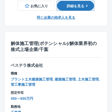
■業務内容：
安心して学べる環境がございます。
お気に入り
詳細を見る
◎各工事現場での安全パトロール
解体作業は決まったやり方がなく、コスト削減や効率
◎工事関係者会議等でのヒヤリハット事例の共有と教
化のための現場監督のアイデアや意見が反映されやす
同じ企業の他求人を見る
育
い仕事で、一人前になれば、解体工法を検討するとこ
◎災害時の報告書作成、再発防止策の立案
ろから現場をお任せします。
◎安全衛生会議等への出席
◎資格保有している場合、職長教育、安全衛生責任者
＜プラント解体に特化した唯一の東証プライム上場企
教育の実施
解体施工管理(ポテンシャル)/解体業界初の
業／17の特許を取得＞
◎出張範囲は西日本を予定しております。
株式上場企業/千葉
「つくった人には壊せない」をコンセプトに、建造手
法のプロセスを遡るのではなく、全く新しい切り口で
■解体工事の特徴
工法を確立。 リンゴ皮むき工法をはじめ17の特許を取
【働きやすさ】
ベステラ株式会社
得しており、NHKなどのメディアでも取材実績多数。
施工は日中に行われるため、「平日は18～19時帰宅」
解体によるスクラップのリサイクル事業も行ってお
職種
「完全週休二日制」「年間休日125日」のため離職率が
り、業績は好調に推移しております。
プラント土木建築施工管理, 建築施工管理, 土木施工管理,
5％と大変働きやすい環境です。事業拡大のため中途採
管工事施工管理
用を強化しています。年に半年～1年程度出張した場
【同社の解体工事業務の特徴】
想定年収
合、約50～100万円の手当を支給。家庭の事情などで
■働きやすさ
450～650万円
「出張が多いのは厳しい…」という方には出張の少な
⇒2017年に上場したため勤怠管理も徹底しており、残
い働き方も対応しています。会社としても定年まで働
勤務地
業は平均25時間程度。解体工事だと「資材発注がな
いて頂ける環境を目指しており、所得補償保険など福