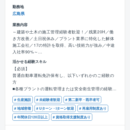
ら考えたり、自身の意見が反映されやすかったりと自
勤務地
由度の高さが特徴です。
広島県
また、大手プラントメーカーからの元受け工事が多
く、対象建築物も大小/種類様々。脱炭素の要求が進む
業務内容
中で新たな解体工法を採用したりと突き詰めがいもあ
～建築や土木の施工管理経験者歓迎！／残業20H／働
ります。業績好調につき積極増員中のため、マネジメ
き方改善／土日祝休み／プラント業界に特化した解体
ントのポストも目指していただきやすい環境です。
施工会社／17の特許を取得、高い技術力が強み／中途
入社率90%～
【教育体制】
入社後まずは机上研修を通して会社の仕組みや事業内
活かせる経験スキル
■概要：
容、施工管理について学んでいただきます。その後は
【必須】
プラント解体工事の「安全衛生管理」に携わっていた
１年程度、プラント解体工事の施工管理業務を先輩社
普通自動車運転免許保有し、以下いずれかのご経験の
だきます。
員からOJTにより学んでいただきます。
方
建築工事とは違いトラブル対応や休日出勤が少なく、
脱炭素化が進み、建築業界の中でも盛り上がっている
■各種プラントの運転管理または安全衛生管理の経験が
残業も20h程度。年間工事件数300件で工期が1～3か月
分野です。
ある方
のため、スピーディーに現場がまわります。
# 生産施設
# 未経験者歓迎
# 第二新卒・既卒者可
実務は協力会社が行いDX推進も進めているため、危険
■プラント・工場など土木、建築工事における施工管理
※ご家庭の事情で働き方や出張範囲に相談がある場合
な業務は行いません。
の経験があり、募集の仕事内容に類似する経験がある
# 地域密着
# Uターン・Iターン歓迎
# 再雇用制度あり
は、それを踏まえて選考可能です。ぜひ積極的にご応
方
# 年間休日120日以上
# 資格取得支援制度あり
募ください。
同社は中途社員が9割を占めており、OJT制度や研修が
充実。