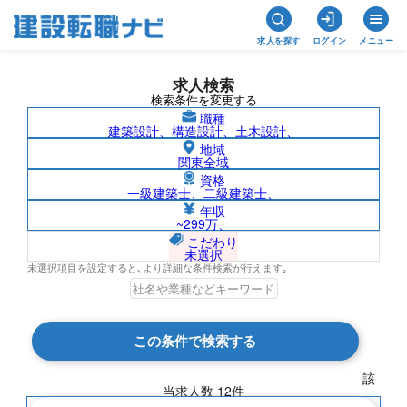
求人を探す
ログイン
メニュー
求人検索
検索条件を変更する
職種
建築設計、構造設計、土木設計、
地域
関東全域
資格
一級建築士、二級建築士、
ベステラ株式会社の求人検索結果一覧
年収
~299万、
こだわり
未選択
未選択項目を設定すると､より詳細な条件検索が行えます｡
検索結果 12 件
この条件で検索する
現在の検索条件
該
当求人数
12
件