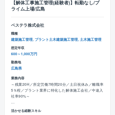
【解体工事施工管理(経験者)】転勤なし/プ
い」「建造中、後の品質管理やフォローがない」「作
【やりがい】
ライム上場/広島
成書類が少ない」といった事情から、トラブルや事務
⇒解体では区画ごとではなく、1つの工事を丸ごと請負
作業が少なく、それが残業や休日出勤の少なさに繋が
うほか、解体工法に決まりはありません。そのため、
っています。
事例を参考にしつつも、どのように工事を進めるか0か
ベステラ株式会社
また、工期も1～3カ月ほどの短いものが多く、夜勤
ら考えたり、自身の意見が反映されやすかったりと自
もありません。会社としても定年まで働いて頂ける環
職種
由度の高さが特徴です。
境を目指しており、所得補償保険など福利厚生も充実
建築施工管理, プラント土木建築施工管理, 土木施工管理
また、大手プラントメーカーからの元受け工事が多
しています。
く、対象建築物も大小/種類様々。脱炭素の要求が進む
想定年収
※ご家庭の事情で働き方や出張範囲に相談がある場合
中で新たな解体工法を採用したりと突き詰めがいもあ
600～1,000万円
は、それを踏まえて選考可能です。ぜひ積極的にご応
ります。業績好調につき積極増員中のため、マネジメ
募ください。
勤務地
ントのポストも目指していただきやすい環境です。
広島県
【同社の手当の特徴】
【教育体制】
業務内容
＜出張手当は年最大100万円＞
一定の研修体制は整えています。
～残業20H／所定労働7時間20分／土日祝休み／離職率
⇒年に半年～1年程度出張した場合、約50～100万円の
入社後はまず1～2週間ほど本社での研修を受けていた
5％程／プラント業界に特化した解体施工会社／中途入
手当を支給。家庭の事情などで「出張が多いのは厳し
だき、社内システムの使い方、各種申請の方法、解体
社率90%～
い…」という方には出張の少ない働き方も対応してい
工事に関する基礎知識、安全管理について学んでいた
ます。
だきます。
【業務概要】
活かせる経験スキル
その後、各事務所に配属され、先輩社員と一緒に業務
プラント解体工事の施工管理として、日本最大級の製