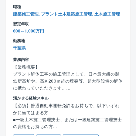
【やりがい】
もありません。会社としても定年まで働いて頂ける環
職種
⇒解体では区画ごとではなく、1つの工事を丸ごと請負
境を目指しており、所得補償保険など福利厚生も充実
建築施工管理, プラント土木建築施工管理, 土木施工管理
うほか、解体工法に決まりはありません。そのため、
しています。
事例を参考にしつつも、どのように工事を進めるか0か
想定年収
※ご家庭の事情で働き方や出張範囲に相談がある場合
ら考えたり、自身の意見が反映されやすかったりと自
600～1,000万円
は、それを踏まえて選考可能です。ぜひ積極的にご応
由度の高さが特徴です。
募ください。
勤務地
また、大手プラントメーカーからの元受け工事が多
千葉県
く、対象建築物も大小/種類様々。脱炭素の要求が進む
【同社の手当の特徴】
中で新たな解体工法を採用したりと突き詰めがいもあ
業務内容
＜出張手当は年最大100万円＞
ります。業績好調につき積極増員中のため、マネジメ
【業務概要】
⇒年に半年～1年程度出張した場合、約50～100万円の
ントのポストも目指していただきやすい環境です。
プラント解体工事の施工管理として、日本最大級の製
手当を支給。家庭の事情などで「出張が多いのは厳し
鉄所高炉や、高さ200ｍ超の煙突等、超大型設備の解体
い…」という方には出張の少ない働き方も対応してい
また、同社は絶対評価制度へ移行したため、年齢や在
に携わっていただきます。
ます。
籍年数に関係なく、個々が正当な報酬を得る文化で
活かせる経験スキル
す。等級に在籍年数の条件は無い為、頑張り次第でど
プラント解体工事の施工管理をお任せします。品質管
＜資格手当充実＞
【必須】普通自動車運転免許をお持ちで、以下いずれ
んどん上を目指すことができます。
理が不要のためトラブル対応や事務作業が少なく、残
⇒1級建築施工管理技士、1級土木施工管理技士、技術
かに当てはまる方
業も月平均25h程度。
士（建設）の資格をお持ちの方は、年間最大60万円の
■一級土木施工管理技士、または一級建築施工管理技士
【教育体制】
工期が1～3か月のため、スピーディーに現場がまわり
手当がございます。
の資格をお持ちの方
一定の研修体制は整えています。
ます。
業務上必要な資格であれば、取得のかかる受講料や講
■その他解体業の監理技術者の要件を満たす方
入社後はまず1～2週間ほど本社での研修を受けていた