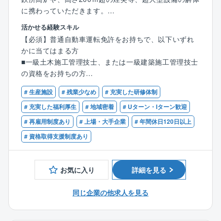
に携わっていただきます。
活かせる経験スキル
プラント解体工事の施工管理をお任せします。品質管
【必須】普通自動車運転免許をお持ちで、以下いずれ
理が不要のためトラブル対応や事務作業が少なく、残
かに当てはまる方
業も月平均25h程度。
■一級土木施工管理技士、または一級建築施工管理技士
工期が1～3か月のため、スピーディーに現場がまわり
の資格をお持ちの方
ます。
■その他解体業の監理技術者の要件を満たす方
# 生産施設
# 残業少なめ
# 充実した研修体制
【業務内容】
【歓迎】
# 充実した福利厚生
# 地域密着
# Uターン・Iターン歓迎
■廃棄物処理およびスクラップの処分の手配
■マネジメント経験のある方
# 再雇用制度あり
# 上場・大手企業
# 年間休日120日以上
■解体前の事前調査（環境対策･工法の検討)
■施工計画作成(工程･安全･コスト･品質などの管理)
# 資格取得支援制度あり
【同社の特徴：働きやすさ】
■残業25時間程度
お気に入り
詳細を見る
■施工は日中のみ
■所定労働は7時間20分で18～19時帰宅
同じ企業の他求人を見る
■土日祝休み
■年間休日125日