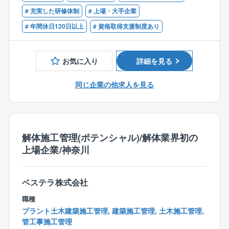
業／17の特許を取得＞
■作業員や必要な資材を手配
ます。
# 充実した研修体制
# 上場・大手企業
「つくった人には壊せない」をコンセプトに、建造手
■現場の進み具合をチェック
法のプロセスを遡るのではなく、全く新しい切り口で
# 年間休日120日以上
# 資格取得支援制度あり
＜資格手当充実＞
工法を確立。 リンゴ皮むき工法をはじめ17の特許を取
【入社後の流れ】
⇒1級建築施工管理技士、1級土木施工管理技士、技術
得しており、NHKなどのメディアでも取材実績多数。
※ご経験に応じて入社後の流れは変動いたします。
士（建設）の資格をお持ちの方は、年間最大60万円の
解体によるスクラップのリサイクル事業も行ってお
お気に入り
詳細を見る
〇最初の1～2週間は導入研修
手当がございます。
り、業績は好調に推移しております。
先輩社員が一通りをレクチャー。解体工事ならではの
業務上必要な資格であれば、取得のかかる受講料や講
同じ企業の他求人を見る
知識や、官公庁とやりとりする書類についてなど、細
習料は、会社が全額負担します。
【同社の解体工事業務の特徴】
かいところも学べます。
■働きやすさ
⇒2017年に上場したため勤怠管理も徹底しており、残
〇その後半年ほどはOJT
業は平均25時間程度。解体工事だと「資材発注がな
先輩の現場に補助として入り流れを習得。2～3年後に
解体施工管理(ポテンシャル)/解体業界初の
い」「建造中、後の品質管理やフォローがない」「作
は、ひとりで現場を取り仕切れるようになります。
上場企業/神奈川
成書類が少ない」といった事情から、トラブルや事務
作業が少なく、それが残業や休日出勤の少なさに繋が
【同社の解体工事業務の特徴】
っています。
■働きやすさ
ベステラ株式会社
また、工期も1～3カ月ほどの短いものが多く、夜勤
⇒2017年に上場したため勤怠管理も徹底しており、残
職種
もありません。会社としても定年まで働いて頂ける環
業は平均30h程度。解体工事だと「資材発注がない」
プラント土木建築施工管理, 建築施工管理, 土木施工管理,
境を目指しており、所得補償保険など福利厚生も充実
「建造中、後の品質管理やフォローがない」「作成書
管工事施工管理
しています。
類が少ない」といった事情から、トラブルや事務作業