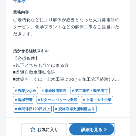
千葉県
い」「建造中、後の品質管理やフォローがない」「作
利厚生も充実しています。
成書類が少ない」といった事情から、トラブルや事務
業務内容
作業が少なく、それが残業や休日出勤の少なさに繋が
【やりがい】
〇老朽化などにより解体が必要となった火力発電所の
っています。
また、大手プラントメーカーからの元請け工事が多
タービン、化学プラントなどの解体工事をご担当いた
また、工期も1～3カ月ほどの短いものが多く、夜勤
く、プラント業界に特化した解体専門業者は少ないた
だきます。
もありません。会社としても定年まで働いて頂ける環
め常に業績は安定しています。
境を目指しており、所得補償保険など福利厚生も充実
【業務内容】
しています。
活かせる経験スキル
■教育体制：
■現場監督業務/廃棄物処理又はスクラップ等の処分
※ご家庭の事情で働き方や出張範囲に相談がある場合
【必須条件】
OJT中心でノウハウをお伝えします。同社は中途社員
■工事の事前調査
は、それを踏まえて選考可能です。ぜひ積極的にご応
※以下どちらも当てはまる方
が9割を占めており、気軽に質問等ができ、安心して学
■施工計画作成
募ください。
■普通自動車運転免許
べる環境がございます。
■どんなやり方で解体するか打ち合わせ
■建築もしくは、土木工事における施工管理経験(プラ
■CADを使用し計画を立案（デスクワーク）
【同社の手当の特徴】
ント業界経験は問いません)
＜＜プラント解体に特化した唯一の東証一部上場企業
■プラント関係者と工事に関する打ち合わせ
# 残業少なめ
# 未経験者歓迎
# 第二新卒・既卒者可
＜出張手当は年最大100万円＞
／17の特許を取得＞＞
■作業員や必要な資材を手配
⇒年に半年～1年程度出張した場合、約50～100万円の
# 地域密着
# Uターン・Iターン歓迎
# 上場・大手企業
「つくった人には壊せない」をコンセプトに、建造手
■現場の進み具合をチェック
手当を支給。家庭の事情などで「出張が多いのは厳し
# 年間休日120日以上
# 資格取得支援制度あり
法のプロセスを遡るのではなく、全く新しい切り口で
い…」という方には出張の少ない働き方も対応してい
工法を確立。 リンゴ皮むき工法をはじめ15の特許を取
【入社後の流れ】
ます。
得しており、NHKなどのメディアでも取材実績多数。
※ご経験に応じて入社後の流れは変動いたします。
お気に入り
詳細を見る
解体によるスクラップのリサイクル事業も行ってお
〇最初の1～2週間は導入研修
＜資格手当充実＞