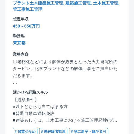
■働きやすさ
プラント土木建築施工管理, 建築施工管理, 土木施工管理,
また、大手プラントメーカーからの元受け工事が多
⇒2017年に上場したため勤怠管理も徹底しており、残
管工事施工管理
く、対象建築物も大小/種類様々。脱炭素の要求が進む
業は平均25時間程度。解体工事だと「資材発注がな
中で新たな解体工法を採用したりと突き詰めがいもあ
想定年収
い」「建造中、後の品質管理やフォローがない」「作
ります。業績好調につき積極増員中のため、マネジメ
450～650万円
成書類が少ない」といった事情から、トラブルや事務
ントのポストも目指していただきやすい環境です。
勤務地
作業が少なく、それが残業や休日出勤の少なさに繋が
東京都
っています。
【教育体制】
また、工期も1～3カ月ほどの短いものが多く、夜勤
一定の研修体制は整えています。
業務内容
もありません。会社としても定年まで働いて頂ける環
入社後はまず1～2週間ほど本社での研修を受けていた
〇老朽化などにより解体が必要となった火力発電所の
境を目指しており、所得補償保険など福利厚生も充実
だき、社内システムの使い方、各種申請の方法、解体
タービン、化学プラントなどの解体工事をご担当いた
しています。
工事に関する基礎知識、安全管理について学んでいた
だきます。
※ご家庭の事情で働き方や出張範囲に相談がある場合
だきます。
は、それを踏まえて選考可能です。ぜひ積極的にご応
その後、各事務所に配属され、先輩社員と一緒に業務
【業務内容】
募ください。
活かせる経験スキル
に取り組みながら実務を習得していただきます。た
■現場監督業務/廃棄物処理又はスクラップ等の処分
【必須条件】
だ、現状の教育体制には改善の余地があると認識して
■工事の事前調査
【同社の手当の特徴】
※以下どちらも当てはまる方
おり、より良い仕組みを作るべく継続的にアップデー
■施工計画作成
＜出張手当は年最大100万円＞
■普通自動車運転免許
トを進めています。
■どんなやり方で解体するか打ち合わせ
⇒年に半年～1年程度出張した場合、約50～100万円の
■建築もしくは、土木工事における施工管理経験(プラ
■CADを使用し計画を立案（デスクワーク）
手当を支給。家庭の事情などで「出張が多いのは厳し
ント業界経験は問いません)
＜プラント解体に特化した唯一の東証プライム上場企
■プラント関係者と工事に関する打ち合わせ
# 残業少なめ
# 未経験者歓迎
# 第二新卒・既卒者可
い…」という方には出張の少ない働き方も対応してい