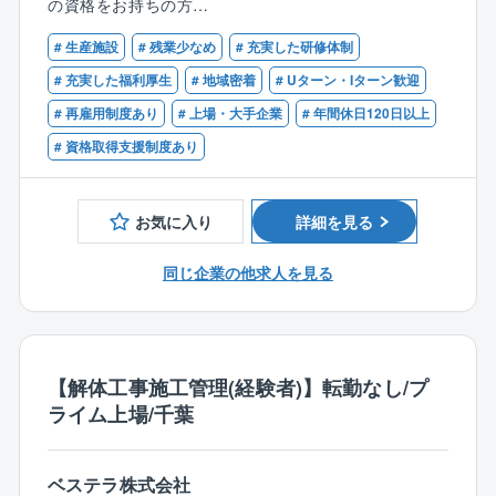
の資格をお持ちの方
トを進めています。
プラント解体工事の施工管理をお任せします。品質管
⇒年に半年～1年程度出張した場合、約50～100万円の
■その他解体業の監理技術者の要件を満たす方
理が不要のためトラブル対応や事務作業が少なく、残
手当を支給。家庭の事情などで「出張が多いのは厳し
# 生産施設
# 残業少なめ
# 充実した研修体制
＜プラント解体に特化した唯一の東証プライム上場企
業も月平均25h程度。
い…」という方には出張の少ない働き方も対応してい
【歓迎】
# 充実した福利厚生
# 地域密着
# Uターン・Iターン歓迎
業／17の特許を取得＞
工期が1～3か月のため、スピーディーに現場がまわり
ます。
■マネジメント経験のある方
「つくった人には壊せない」をコンセプトに、建造手
# 再雇用制度あり
# 上場・大手企業
# 年間休日120日以上
ます。
法のプロセスを遡るのではなく、全く新しい切り口で
# 資格取得支援制度あり
＜資格手当充実＞
工法を確立。 リンゴ皮むき工法をはじめ17の特許を取
【業務内容】
⇒1級建築施工管理技士、1級土木施工管理技士、技術
得しており、NHKなどのメディアでも取材実績多数。
■廃棄物処理およびスクラップの処分の手配
士（建設）の資格をお持ちの方は、年間最大60万円の
解体によるスクラップのリサイクル事業も行ってお
■解体前の事前調査（環境対策･工法の検討)
お気に入り
詳細を見る
手当がございます。
り、業績は好調に推移しております。
■施工計画作成(工程･安全･コスト･品質などの管理)
業務上必要な資格であれば、取得のかかる受講料や講
同じ企業の他求人を見る
習料は、会社が全額負担します。
【同社の解体工事業務の特徴】
【同社の特徴：働きやすさ】
■働きやすさ
■残業25時間程度
⇒2017年に上場したため勤怠管理も徹底しており、残
■施工は日中のみ
業は平均25時間程度。解体工事だと「資材発注がな
■所定労働は7時間20分で18～19時帰宅
【解体工事施工管理(経験者)】転勤なし/プ
い」「建造中、後の品質管理やフォローがない」「作
■土日祝休み
ライム上場/千葉
成書類が少ない」といった事情から、トラブルや事務
■年間休日125日
作業が少なく、それが残業や休日出勤の少なさに繋が
のため離職率が5％程と大変働きやすい環境です。
っています。
ベステラ株式会社
また、工期も1～3カ月ほどの短いものが多く、夜勤