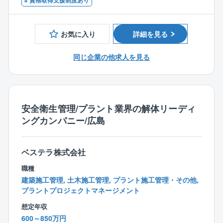
# 資格取得支援制度あり
・工事の事前調査
■教育体制
・解体施工計画の作成
⇒OJT中心でノウハウをお伝えします。同社は中途社
・作業員や必要な資材の手配
お気に入り
詳細を見る
員が9割を占めており、気軽に質問等ができ、安心して
・現場管理
学べる環境がございます。
同じ企業の他求人を見る
【同社の特徴：働きやすさ】
【同社の手当の特徴】
■残業25時間程度
＜出張手当は年最大100万円＞
■施工は日中のみ
⇒年に半年～1年程度出張した場合、約50～100万円の
■所定労働は7時間20分で18～19時帰宅
安全衛生管理/プラント業界の解体リーディ
手当を支給。家庭の事情などで「出張が多いのは厳し
■土日祝休み
ングカンパニー/広島
い…」という方には出張の少ない働き方も対応してい
■年間休日125日
ます。
のため離職率が5％程と大変働きやすい環境です。
ワークライフバランスは業界内でもトップクラスに整
ベステラ株式会社
＜資格手当充実＞
っております。
⇒1級建築施工管理技士、1級土木施工管理技士、技術
職種
士（建設）の資格をお持ちの方は、年間最大60万円の
【やりがい】
建築施工管理, 土木施工管理, プラント施工管理・その他,
手当がございます。
⇒解体では区画ごとではなく、1つの工事を丸ごと請負
プラントプロジェクトマネージメント
業務上必要な資格であれば、取得のかかる受講料や講
うほか、解体工法に決まりはありません。そのため、
想定年収
習料は、会社が全額負担します。
事例を参考にしつつも、どのように工事を進めるか0か
600～850万円