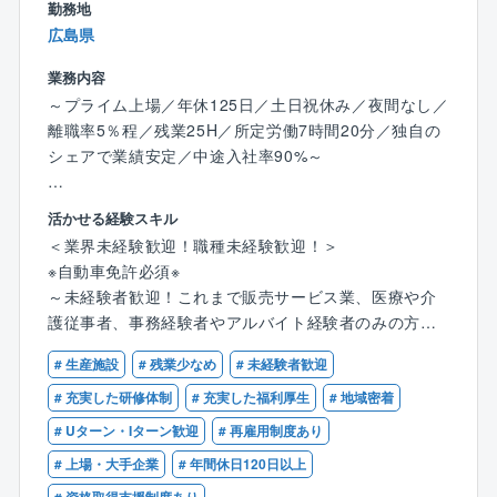
手当がございます。
います。
勤務地
業務上必要な資格であれば、取得のかかる受講料や講
また、工期も1～3カ月ほどの短いものが多く、夜勤
広島県
習料は、会社が全額負担します。
もありません。会社としても定年まで働いて頂ける環
境を目指しており、所得補償保険など福利厚生も充実
業務内容
しています。
～プライム上場／年休125日／土日祝休み／夜間なし／
※ご家庭の事情で働き方や出張範囲に相談がある場合
離職率5％程／残業25H／所定労働7時間20分／独自の
は、それを踏まえて選考可能です。ぜひ積極的にご応
シェアで業績安定／中途入社率90%～
募ください。
【業務概要】
活かせる経験スキル
■やりがい
プラント解体工事の施工管理として、日本最大級の製
＜業界未経験歓迎！職種未経験歓迎！＞
⇒解体では区画ごとではなく、1つの工事を丸ごと請負
鉄所高炉や、高さ200ｍ超の煙突等、超大型設備の解体
※自動車免許必須※
うほか、解体工法に決まりはありません。そのため、
に携わっていただきます。
～未経験者歓迎！これまで販売サービス業、医療や介
事例を参考にしつつも、どのように工事を進めるか0か
護従事者、事務経験者やアルバイト経験者のみの方も
ら考えたり、自身の意見が反映されやすかったりと自
プラント解体工事の施工管理をお任せします。品質管
多数活躍中～
由度の高さが特徴です。
理が不要のためトラブル対応や事務作業が少なく、残
# 生産施設
# 残業少なめ
# 未経験者歓迎
新たにスキルを身に着けたい方、社会貢献性の高い環
また、大手プラントメーカーからの元受け工事が多
業も月平均25h程度。
境で働きたい方にピッタリです！
# 充実した研修体制
# 充実した福利厚生
# 地域密着
く、対象建築物も大小/種類様々。脱炭素の要求が進む
工期が1～3か月のため、スピーディーに現場がまわり
# Uターン・Iターン歓迎
# 再雇用制度あり
中で新たな解体工法を採用したりと突き詰めがいもあ
ます。
ります。業績好調につき積極増員中のため、マネジメ
# 上場・大手企業
# 年間休日120日以上
ントのポストも目指していただきやすい環境です。
【業務内容】