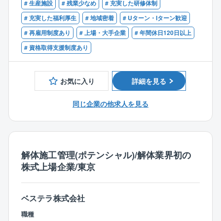
習料は、会社が全額負担します。
# 生産施設
# 残業少なめ
# 充実した研修体制
だき、社内システムの使い方、各種申請の方法、解体
【業務内容】
【歓迎】
# 充実した福利厚生
# 地域密着
# Uターン・Iターン歓迎
工事に関する基礎知識、安全管理について学んでいた
■廃棄物処理およびスクラップの処分の手配
■マネジメント経験のある方
だきます。
# 再雇用制度あり
# 上場・大手企業
# 年間休日120日以上
■解体前の事前調査（環境対策･工法の検討)
その後、各事務所に配属され、先輩社員と一緒に業務
■施工計画作成(工程･安全･コスト･品質などの管理)
# 資格取得支援制度あり
に取り組みながら実務を習得していただきます。た
だ、現状の教育体制には改善の余地があると認識して
【同社の特徴：働きやすさ】
おり、より良い仕組みを作るべく継続的にアップデー
■残業25時間程度
お気に入り
詳細を見る
トを進めています。
■施工は日中のみ
■所定労働は7時間20分で18～19時帰宅
同じ企業の他求人を見る
＜プラント解体に特化した唯一の東証プライム上場企
■土日祝休み
業／17の特許を取得＞
■年間休日125日
「つくった人には壊せない」をコンセプトに、建造手
のため離職率が5％程と大変働きやすい環境です。
法のプロセスを遡るのではなく、全く新しい切り口で
解体施工管理(ポテンシャル)/解体業界初の
工法を確立。 リンゴ皮むき工法をはじめ17の特許を取
【やりがい】
株式上場企業/東京
得しており、NHKなどのメディアでも取材実績多数。
⇒解体では区画ごとではなく、1つの工事を丸ごと請負
解体によるスクラップのリサイクル事業も行ってお
うほか、解体工法に決まりはありません。そのため、
り、業績は好調に推移しております。
事例を参考にしつつも、どのように工事を進めるか0か
ベステラ株式会社
ら考えたり、自身の意見が反映されやすかったりと自
【同社の解体工事業務の特徴】
職種
由度の高さが特徴です。