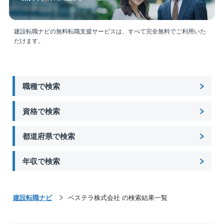
やすい環境です。
建設転職ナビの無料転職支援サービスは、すべて完全無料でご利用いた
■教育体制：
だけます。
OJT中心でノウハウをお伝えします。同社は中途社員
が9割を占めており、気軽に質問等ができ、安心して学
べる環境がございます。
職種で検索
＜＜プラント解体に特化した唯一の東証一部上場企業
／15の特許を取得＞＞
資格で検索
「つくった人には壊せない」をコンセプトに、建造手
法のプロセスを遡るのではなく、全く新しい切り口で
都道府県で検索
工法を確立。 リンゴ皮むき工法をはじめ15の特許を取
得しており、NHKなどのメディアでも取材実績多数。
解体によるスクラップのリサイクル事業も行ってお
年収で検索
り、業績は好調に推移しております。
建設転職ナビ
ベステラ株式会社 の検索結果一覧