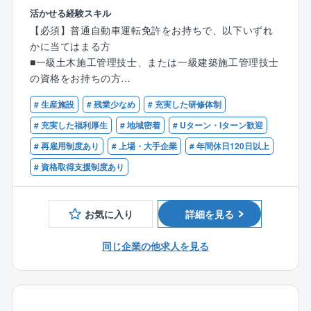
活かせる経験スキル
その後、各事務所に配属され、先輩社員と一緒に業務
プラント解体工事の施工管理をお任せします。品質管
【必須】普通自動車運転免許をお持ちで、以下いずれ
に取り組みながら実務を習得していただきます。た
理が不要のためトラブル対応や事務作業が少なく、残
かに当てはまる方
だ、現状の教育体制には改善の余地があると認識して
業も月平均25h程度。
■一級土木施工管理技士、または一級建築施工管理技士
おり、より良い仕組みを作るべく継続的にアップデー
工期が1～3か月のため、スピーディーに現場がまわり
の資格をお持ちの方
トを進めています。
ます。
■その他解体業の監理技術者の要件を満たす方
# 生産施設
# 残業少なめ
# 充実した研修体制
＜プラント解体に特化した唯一の東証プライム上場企
【業務内容】
【歓迎】
# 充実した福利厚生
# 地域密着
# Uターン・Iターン歓迎
業／17の特許を取得＞
■廃棄物処理およびスクラップの処分の手配
■マネジメント経験のある方
「つくった人には壊せない」をコンセプトに、建造手
# 再雇用制度あり
# 上場・大手企業
# 年間休日120日以上
■解体前の事前調査（環境対策･工法の検討)
法のプロセスを遡るのではなく、全く新しい切り口で
■施工計画作成(工程･安全･コスト･品質などの管理)
# 資格取得支援制度あり
工法を確立。 リンゴ皮むき工法をはじめ17の特許を取
得しており、NHKなどのメディアでも取材実績多数。
【同社の特徴：働きやすさ】
解体によるスクラップのリサイクル事業も行ってお
■残業25時間程度
お気に入り
詳細を見る
り、業績は好調に推移しております。
■施工は日中のみ
■所定労働は7時間20分で18～19時帰宅
同じ企業の他求人を見る
【同社の解体工事業務の特徴】
■土日祝休み
■働きやすさ
■年間休日125日
⇒2017年に上場したため勤怠管理も徹底しており、残
のため離職率が5％程と大変働きやすい環境です。
業は平均25時間程度。解体工事だと「資材発注がな