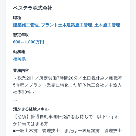
り、業績は好調に推移しております。
事例を参考にしつつも、どのように工事を進めるか0か
ベステラ株式会社
ら考えたり、自身の意見が反映されやすかったりと自
【同社の解体工事業務の特徴】
職種
由度の高さが特徴です。
■働きやすさ
建築施工管理, プラント土木建築施工管理, 土木施工管理
また、大手プラントメーカーからの元受け工事が多
⇒2017年に上場したため勤怠管理も徹底しており、残
く、対象建築物も大小/種類様々。脱炭素の要求が進む
想定年収
業は平均25時間程度。解体工事だと「資材発注がな
中で新たな解体工法を採用したりと突き詰めがいもあ
600～1,000万円
い」「建造中、後の品質管理やフォローがない」「作
ります。業績好調につき積極増員中のため、マネジメ
成書類が少ない」といった事情から、トラブルや事務
勤務地
ントのポストも目指していただきやすい環境です。
作業が少なく、それが残業や休日出勤の少なさに繋が
福岡県
っています。
【教育体制】
業務内容
また、工期も1～3カ月ほどの短いものが多く、夜勤
一定の研修体制は整えています。
～残業20H／所定労働7時間20分／土日祝休み／離職率
もありません。会社としても定年まで働いて頂ける環
入社後はまず1～2週間ほど本社での研修を受けていた
5％程／プラント業界に特化した解体施工会社／中途入
境を目指しており、所得補償保険など福利厚生も充実
だき、社内システムの使い方、各種申請の方法、解体
社率90%～
しています。
工事に関する基礎知識、安全管理について学んでいた
※ご家庭の事情で働き方や出張範囲に相談がある場合
だきます。
【業務概要】
は、それを踏まえて選考可能です。ぜひ積極的にご応
活かせる経験スキル
その後、各事務所に配属され、先輩社員と一緒に業務
プラント解体工事の施工管理として、日本最大級の製
募ください。
【必須】普通自動車運転免許をお持ちで、以下いずれ
に取り組みながら実務を習得していただきます。た
鉄所高炉や、高さ200ｍ超の煙突等、超大型設備の解体
かに当てはまる方
だ、現状の教育体制には改善の余地があると認識して
に携わっていただきます。
【同社の手当の特徴】
■一級土木施工管理技士、または一級建築施工管理技士
おり、より良い仕組みを作るべく継続的にアップデー
＜出張手当は年最大100万円＞