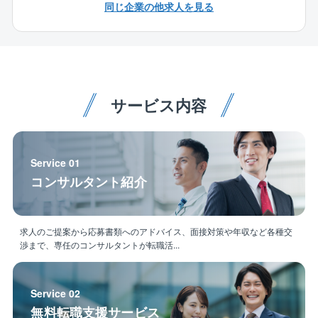
員が9割を占めており、気軽に質問等ができ、安心して
【働きやすさ】
同じ企業の他求人を見る
学べる環境がございます。
2017年に上場したため勤怠管理も徹底しており、残業
は平均20h程度。解体工事だと「資材発注がない」「建
【同社の手当の特徴】
造中・後の品質管理やフォローがない」「作成書類が
＜出張手当は年最大100万円＞
少ない」といった事情から、トラブルや事務作業が少
⇒年に半年～1年程度出張した場合、約50～100万円の
なく、それが残業や休日出勤の少なさに繋がっていま
サービス内容
手当を支給。家庭の事情などで「出張が多いのは厳し
す。また、工期も1～3カ月ほどの短いものが多く、夜
い…」という方には出張の少ない働き方も対応してい
勤もありません。会社としても定年まで働いて頂ける
ます。
環境を目指しており、所得補償保険など福利厚生も充
実しています。
Service 01
＜資格手当充実＞
【やりがい】
コンサルタント紹介
⇒1級建築施工管理技士、1級土木施工管理技士、技術
解体では区画ごとではなく、1つの工事を丸ごと請負う
士（建設）の資格をお持ちの方は、年間最大60万円の
ほか、解体工法に決まりはありません。そのため、事
手当がございます。
例を参考にしつつも、どのように工事を進めるか0から
求人のご提案から応募書類へのアドバイス、面接対策や年収など各種交
業務上必要な資格であれば、取得のかかる受講料や講
考えたり、自身の意見が反映されやすかったりと自由
渉まで、専任のコンサルタントが転職活...
習料は、会社が全額負担します。
度の高さが特徴です。また、大手プラントメーカーか
らの元受け工事が多く、対象建築物も大小/種類様々。
脱炭素の要求が進む中で新たな解体工法を採用したり
Service 02
と突き詰めがいもあります。業績好調につき積極増員
無料転職支援サービス
中のため、マネジメントのポストも目指していただき