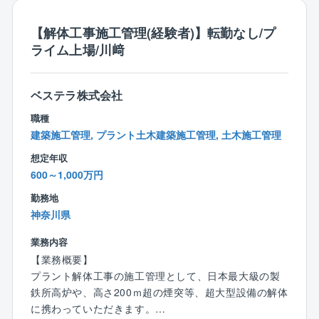
のため離職率が5％程と大変働きやすい環境です。
【解体工事施工管理(経験者)】転勤なし/プ
【やりがい】
ライム上場/川﨑
⇒解体では区画ごとではなく、1つの工事を丸ごと請負
うほか、解体工法に決まりはありません。そのため、
事例を参考にしつつも、どのように工事を進めるか0か
ベステラ株式会社
ら考えたり、自身の意見が反映されやすかったりと自
職種
由度の高さが特徴です。
建築施工管理, プラント土木建築施工管理, 土木施工管理
また、大手プラントメーカーからの元受け工事が多
く、対象建築物も大小/種類様々。脱炭素の要求が進む
想定年収
中で新たな解体工法を採用したりと突き詰めがいもあ
600～1,000万円
ります。業績好調につき積極増員中のため、マネジメ
勤務地
ントのポストも目指していただきやすい環境です。
神奈川県
【教育体制】
業務内容
一定の研修体制は整えています。
【業務概要】
入社後はまず1～2週間ほど本社での研修を受けていた
プラント解体工事の施工管理として、日本最大級の製
だき、社内システムの使い方、各種申請の方法、解体
鉄所高炉や、高さ200ｍ超の煙突等、超大型設備の解体
工事に関する基礎知識、安全管理について学んでいた
に携わっていただきます。
だきます。