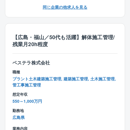
り、業績は好調に推移しております。
先輩社員が一通りをレクチャー。解体工事ならではの
⇒1級建築施工管理技士、1級土木施工管理技士、技術
同じ企業の他求人を見る
知識や、官公庁とやりとりする書類についてなど、細
士（建設）の資格をお持ちの方は、年間最大60万円の
かいところも学べます。
手当がございます。
業務上必要な資格であれば、取得のかかる受講料や講
〇その後半年ほどはOJT
習料は、会社が全額負担します。
先輩の現場に補助として入り流れを習得。2～3年後に
【広島・福山／50代も活躍】解体施工管理/
は、ひとりで現場を取り仕切れるようになります。
残業月20h程度
【同社の解体工事業務の特徴】
■働きやすさ
ベステラ株式会社
⇒2017年に上場したため勤怠管理も徹底しており、残
職種
業は平均30h程度。解体工事だと「資材発注がない」
プラント土木建築施工管理, 建築施工管理, 土木施工管理,
「建造中、後の品質管理やフォローがない」「作成書
管工事施工管理
類が少ない」といった事情から、トラブルや事務作業
想定年収
が少なく、それが残業や休日出勤の少なさに繋がって
550～1,000万円
います。
また、工期も1～3カ月ほどの短いものが多く、夜勤
勤務地
もありません。会社としても定年まで働いて頂ける環
広島県
境を目指しており、所得補償保険など福利厚生も充実
業務内容
しています。