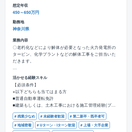
※ご家庭の事情で働き方や出張範囲に相談がある場合
想定年収
が少なく、それが残業や休日出勤の少なさに繋がって
は、それを踏まえて選考可能です。ぜひ積極的にご応
450～650万円
います。
募ください。
また、工期も1～3カ月ほどの短いものが多く、夜勤
勤務地
もありません。会社としても定年まで働いて頂ける環
神奈川県
【同社の手当の特徴】
境を目指しており、所得補償保険など福利厚生も充実
＜出張手当は年最大100万円＞
業務内容
しています。
⇒年に半年～1年程度出張した場合、約50～100万円の
※ご家庭の事情で働き方や出張範囲に相談がある場合
〇老朽化などにより解体が必要となった火力発電所の
手当を支給。家庭の事情などで「出張が多いのは厳し
は、それを踏まえて選考可能です。ぜひ積極的にご応
タービン、化学プラントなどの解体工事をご担当いた
い…」という方には出張の少ない働き方も対応してい
募ください。
だきます。
ます。
【業務内容】
活かせる経験スキル
＜資格手当充実＞
■やりがい
■現場監督業務/廃棄物処理又はスクラップ等の処分
【必須条件】
⇒1級建築施工管理技士、1級土木施工管理技士、技術
⇒解体では区画ごとではなく、1つの工事を丸ごと請負
■工事の事前調査
※以下どちらも当てはまる方
士（建設）の資格をお持ちの方は、年間最大60万円の
うほか、解体工法に決まりはありません。そのため、
■施工計画作成
■普通自動車運転免許
手当がございます。
事例を参考にしつつも、どのように工事を進めるか0か
■どんなやり方で解体するか打ち合わせ
■建築もしくは、土木工事における施工管理経験(プラ
業務上必要な資格であれば、取得のかかる受講料や講
ら考えたり、自身の意見が反映されやすかったりと自
■CADを使用し計画を立案（デスクワーク）
ント業界経験は問いません)
習料は、会社が全額負担します。
由度の高さが特徴です。
■プラント関係者と工事に関する打ち合わせ
# 残業少なめ
# 未経験者歓迎
# 第二新卒・既卒者可
また、大手プラントメーカーからの元受け工事が多
■作業員や必要な資材を手配
# 地域密着
# Uターン・Iターン歓迎
# 上場・大手企業
く、対象建築物も大小/種類様々。脱炭素の要求が進む
■現場の進み具合をチェック