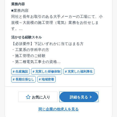
業務内容
■働き方について：
■業務内容
◎出張は近隣エリアに行くことはありますが、現状出
同社と長年お取引のある大手メーカーの工場にて、小
張している人の方が少ないです。
規模～大規模の施工管理（電気）業務をお任せしま
◎残業時間を減らすために建設ディレクターのポジシ
す。
ョンを設けるなど、施工管理の負担を減らすための施
※拠点によっては1件数千円～の工事から対応しており
策を積極的に取り入れています。
活かせる経験スキル
ます。
【必須要件】下記いずれかに当てはまる方
※こちらも拠点によりますが、新入社員で年間100件程
■定年制度
・工業系の学科卒の方
度の見積もりを取る場合もあるので、ご対応いただく
定年60歳（再雇用65歳）
・施工管理のご経験
案件は小さいものから様々です（あくまでも目安で
働く意欲がある方に関しては、相談のうえ65歳を超え
・第二種電気工事士の資格
す）。
てもご就業いただいている方もいらっしゃいます。
# 生産施設
# 充実した研修体制
# 充実した福利厚生
同社には、現在70代でご活躍されている方もいます。
■業務詳細:
# 長期出張なし
# 地域密着
基本的な業務内容は大手メーカー工場の設備維持メン
テナンスや改修工事の施工管理業務がメインとなりま
す。
お気に入り
詳細を見る
その他、下記の業務も徐々にお任せしていきます。
【建物内部での業務】
同じ企業の他求人を見る
・高圧幹線工事