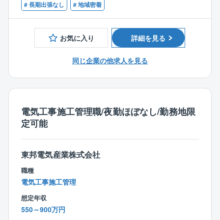
# 長期出張なし
# 地域密着
基本的な業務内容は大手メーカー工場の設備維持メン
テナンスや改修工事の施工管理業務がメインとなりま
す。
お気に入り
詳細を見る
その他、下記の業務も徐々にお任せしていきます。
同じ企業の他求人を見る
【建物内部での業務】
◎高圧幹線工事
◎生産設備のための電気工事
◎照明工事・放送設備工事・自動火災報知設備
電気工事施工管理職/夜勤ほぼなし/勤務地限
◎ネットワーク工事・セキュリティ工事など
定可能
【建物外部での業務】
◎受電設備工事
東邦電気産業株式会社
◎変電設備工事
◎非常用発電機工事
職種
◎コージェネレーション設備工事
電気工事施工管理
◎再生可能エネルギー設備工事など
想定年収
550～900万円
【働き方について】