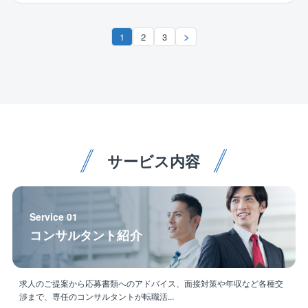
・生産設備のための電気工事
・照明工事・放送設備工事・自動火災報知設備
・ネットワーク工事・セキュリティ工事など
1
2
3
【建物外部での業務】
・受電設備工事
・変電設備工事
・非常用発電機工事
・コージェネレーション設備工事
・再生可能エネルギー設備工事など
サービス内容
■配属部署について：
当組織は11名の方が活躍しております。
（20代2名 30代1名 40代3名 50代5名）
Service 01
コンサルタント紹介
■働き方について：
・出張は近隣エリアに行くことはありますが、現状出
張している人の方が少ないです。
求人のご提案から応募書類へのアドバイス、面接対策や年収など各種交
・残業時間を減らすために建設ディレクターのポジシ
渉まで、専任のコンサルタントが転職活...
ョンを設けるなど、施工管理の負担を減らすための施