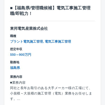
【具体的な業務内容】
■【福島県/管理職候補】電気工事施工管理
◎発注元との打ち合わせ：発注元担当者と工事に関し
職/即戦力！
ての計画立て
◎施工図作成：発注元に承認いただいた計画を元に施
工図を作成
東邦電気産業株式会社
◎施工準備：工事に必要な資材の調達、協力会社との
連携、測量、各種データ分析等の実施
職種
◎工程管理：工事進捗、現場の指示出し、安全衛生管
プラント電気施工管理, 電気工事施工管理
理、工事資金管理等
想定年収
550～900万円
【入社後のフォロー体制について】
同社は、社員を増やすだけの採用活動ではなく、採用
勤務地
した人財が定着し活躍していただくことこそが採用活
福島県
動のゴールだと考えています。
業務内容
そのため独自カリキュラムの新入社員研修をはじめ、
■業務内容
育成力の強化に取り組んでいます！
同社と長年お取引のある大手メーカー様の工場にて、
小規模～大規模の施工管理（電気）業務をお任せしま
【具体的には】
す。
入社後まずは、京都本社にて７か月間【業務に必要な