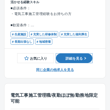
選択定年制65歳
活かせる経験スキル
【業務内容】
60歳～65歳の間で定年のご年齢を選択できます。
■必須条件：
同社と長年お取引のある大手メーカー様の工場にて、
また、働く意欲がある方に関しては、相談のうえ65歳
・電気工事施工管理経験をお持ちの方
小規模～大規模の施工管理（電気）業務をお任せしま
を超えてもご就業いただいている方もいらっしゃいま
す。
す。
■歓迎条件：
同社には、現在70代でご活躍されている方もいます。
・第一種・第二種電気工事士の有資格者
【業務詳細】
# 生産施設
# 充実した研修体制
# 充実した福利厚生
・電気工事施工管理技士１級もしくは２級の有資格者
配属当初は先輩社員につきながら業務を学んでいただ
# 長期出張なし
# 地域密着
き、その後に下記の業務を徐々にお任せしていきま
す。
■建物内部での業務
お気に入り
詳細を見る
・高圧幹線工事
・生産設備のための電気工事
同じ企業の他求人を見る
・照明工事・放送設備工事・自動火災報知設備
・ネットワーク工事・セキュリティ工事など
■建物外部での業務
電気工事施工管理職/夜勤ほぼ無/勤務地限定
・受電設備工事
可能
・変電設備工事
・非常用発電機工事