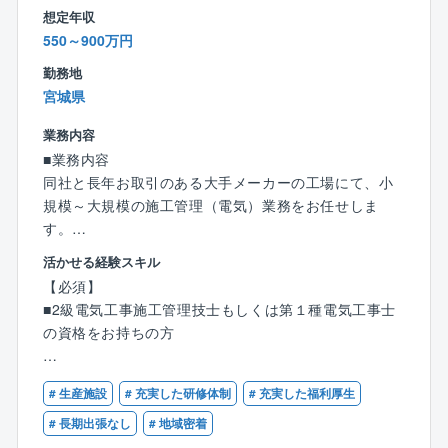
想定年収
■配属部署について：
550～900万円
同組織は11名の方が活躍しております。
（20代2名 30代1名 40代3名 50代5名）
勤務地
宮城県
■働き方について：
業務内容
◎出張は近隣エリアに行くことはありますが、現状出
■業務内容
張している人の方が少ないです。
同社と長年お取引のある大手メーカーの工場にて、小
◎残業時間を減らすために建設ディレクターのポジシ
規模～大規模の施工管理（電気）業務をお任せしま
ョンを設けるなど、施工管理の負担を減らすための施
す。
策を積極的に取り入れています。
※拠点によっては1件数千円～の工事から対応しており
活かせる経験スキル
ます。
■定年制度
【必須】
※こちらも拠点によりますが、新入社員で年間100件程
定年60歳（再雇用65歳）
■2級電気工事施工管理技士もしくは第１種電気工事士
度の見積もりを取る場合もあるので、ご対応いただく
働く意欲がある方に関しては、相談のうえ65歳を超え
の資格をお持ちの方
案件は小さいものから様々です（あくまでも目安で
てもご就業いただいている方もいらっしゃいます。
す）。
同社には、現在70代でご活躍されている方もいます。
【歓迎】
# 生産施設
# 充実した研修体制
# 充実した福利厚生
■1級電気工事施工管理技士をお持ちの方
■業務詳細:
■工場、学校などの建築ないし設備工事業務経験をお持
# 長期出張なし
# 地域密着
基本的な業務内容は大手メーカー工場の設備維持メン
ちの方