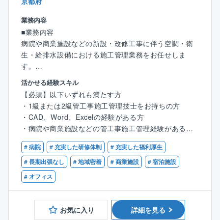
京都府
■働き方について：
業務内容
◎出張は近隣エリアに行くことはありますが、現状出
■業務内容
張している人の方が少ないです。
病院や商業施設などの新設・改修工事に伴う空調・衛
◎残業時間を減らすために建設ディレクターのポジシ
生・給排水設備における施工管理業務をお任せしま
ョンを設けるなど、施工管理の負担を減らすための施
す。
策を積極的に取り入れています。
活かせる経験スキル
■業務詳細
■定年制度
【必須】以下いずれも満たす方
基本的な業務内容は大手ゼネコンからの案件となりま
定年60歳（再雇用65歳）
・1級または2級管工事施工管理技士をお持ちの方
す。
働く意欲がある方に関しては、相談のうえ65歳を超え
・CAD、Word、Excelの経験がある方
具体的には：
てもご就業いただいている方もいらっしゃいます。
・病院や商業施設などの管工事施工管理経験がある方
・工事全体の工程管理
同社には、現在70代でご活躍されている方もいます。
・労務管理
# 病院
# 充実した研修体制
# 充実した福利厚生
【歓迎】
・予算管理
・図面からの拾い出し、積算経験がある方
# 長期出張なし
# 地域密着
# 商業施設
# 宿泊施設
・原価管理
・CADを用いての作図経験をお持ちの方
# オフィス
・自主検査
・官庁検査
・施主検査
お気に入り
詳細を見る
・試運転対応など