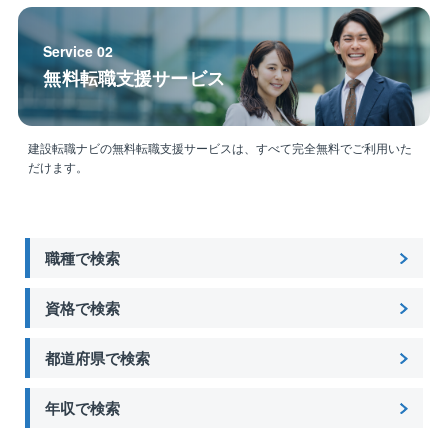
策を積極的に取り入れています。
Service 02
■定年制度
無料転職支援サービス
定年65歳※選択定年制
働く意欲がある方に関しては、相談のうえ65歳を超え
てもご就業いただいている方もいらっしゃいます。
建設転職ナビの無料転職支援サービスは、すべて完全無料でご利用いた
同社には、現在70代でご活躍されている方もいます。
だけます。
■教育環境
◎OJTが中心にはなりますが、指導員によるマンツー
マン教育や、必要な資格や技術に関しては会社にて費
職種で検索
用負担も行い、知識・技術・資格も積極的に見につけ
て頂ける環境としています。
資格で検索
◎未経験者のOJTは3年を目途にしています。資格取得
都道府県で検索
のための社内勉強会、電気の基礎を学ぶ技術研修もあ
ります。
年収で検索
■同社について