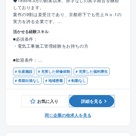
◆1955年3月の創業以来、赤字なしの黒字経営を継続
選択定年制65歳
しております。
60歳～65歳の間で定年のご年齢を選択できます。
案件の9割は直受注であり、京都府下でも売上Ｎｏ.1の
また、働く意欲がある方に関しては、相談のうえ65歳
実力を誇る企業です。
を超えてもご就業いただいている方もいらっしゃいま
す。
活かせる経験スキル
【業務内容】
同社には、現在70代でご活躍されている方もいます。
■必須条件：
同社と長年お取引のある大手メーカー様の工場にて、
・電気工事施工管理経験をお持ちの方
小規模～大規模の施工管理（電気）業務をお任せしま
す。
■歓迎条件：
・第一種・第二種電気工事士の有資格者
【業務詳細】
# 生産施設
# 充実した研修体制
# 充実した福利厚生
・電気工事施工管理技士１級もしくは２級の有資格者
配属当初は先輩社員につきながら業務を学んでいただ
# 長期出張なし
# 地域密着
# 転勤なし
き、その後に下記の業務を徐々にお任せしていきま
す。
■建物内部での業務
お気に入り
詳細を見る
・高圧幹線工事
・生産設備のための電気工事
同じ企業の他求人を見る
・照明工事・放送設備工事・自動火災報知設備
・ネットワーク工事・セキュリティ工事など