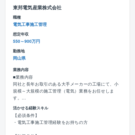
張している人の方が少ないです。
◎顧客と相談の上、平日閉所日を設けることや残業時
東邦電気産業株式会社
・残業時間を減らすために建設ディレクターのポジシ
間を減らすための時差出勤制度など、現場の負担を減
ョンを設けるなど、施工管理の負担を減らすための施
職種
らす積極的に力を入れています。
策を積極的に取り入れています。
電気工事施工管理
◎出張は近隣エリアに行くことはありますが、出張す
想定年収
■定年制度について：
る人の方が少ない現状となっています。
550～900万円
定年60歳（再雇用65歳）
働く意欲がある方に関しては、相談のうえ65歳を超え
勤務地
てもご就業いただいている方もいらっしゃいます。同
岡山県
社には、現在70代でご活躍されている方もいます。
業務内容
■業務内容
■同社について：
同社と長年お取引のある大手メーカーの工場にて、小
◇1955年3月の創業以来、赤字なしの黒字経営を継続
規模～大規模の施工管理（電気）業務をお任せしま
しております。案件の9割は直受注であり、京都府下で
す。
も売上Ｎｏ.1の実力を誇る企業です。
※拠点によっては1件数千円～の工事から対応しており
活かせる経験スキル
ます。
◇蓄積された技術と信頼を基に事業展開をし、官公庁
【必須条件】
※こちらも拠点によりますが、新入社員で年間100件程
とも取引がある事から大型設備に対応できる安定した
・電気工事施工管理経験をお持ちの方
度の見積もりを取る場合もあるので、ご対応いただく
収益基盤、経営環境を持ち合わせている点が特徴で
案件は小さいものから様々です（あくまでも目安で
す。