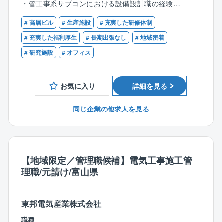
・管工事系サブコンにおける設備設計職の経験
■働き方について：
・メーカー（空調、衛生、圧縮機、ボイラなど）にお
・全国の各拠点現場への出張の可能性がありますが、
# 高層ビル
# 生産施設
# 充実した研修体制
ける設計職の経験
いずれも1泊～2泊程度で、短期のものばかりになりま
# 充実した福利厚生
# 長期出張なし
# 地域密着
す。
■歓迎条件：
# 研究施設
# オフィス
コンプレッサー、ボイラなどの知見
■定年制度
65歳までの選択定年制、退職後70歳まで嘱託雇用
お気に入り
詳細を見る
同社には、現在70代でご活躍されている方もいます。
同じ企業の他求人を見る
■同社の魅力：
1955年3月の創業以来、赤字なしの黒字経営を継続し
ております。案件の9割は直受注であり、京都府下でも
売上Ｎｏ.1の実力を誇る企業です。
同社の扱う商品は、メーカー設備や商業施設、公共工
【地域限定／管理職候補】電気工事施工管
事、学校機関等、様々な規模の幅広い分野がございま
理職/元請け/富山県
す。学校、病院、大手企業が取引先となるため、社会
に大きく貢献できる環境です。創業1955年から蓄積さ
れた技術と信頼を基に事業展開をしています。
東邦電気産業株式会社
官公庁とも取引がある事から大型設備に対応できる安
職種