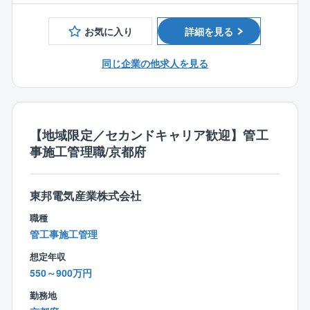
ちの方
テナンスや改修工事の施工管理業務がメインとなりま
また、働く意欲がある方に関しては、相談のうえ65歳
■電気系CADを用いての作図経験をお持ちの方
す。
を超えてもご就業いただいている方もいらっしゃいま
お気に入り
詳細を見る
その他、下記の業務も徐々にお任せしていきます。
す。
【建物内部での業務】
同社には、現在70代でご活躍されている方もいます。
同じ企業の他求人を見る
◎高圧幹線工事
◎生産設備のための電気工事
◎照明工事・放送設備工事・自動火災報知設備
◎ネットワーク工事・セキュリティ工事など
【地域限定／セカンドキャリア歓迎】管工
事施工管理職/京都府
【建物外部での業務】
◎受電設備工事
◎変電設備工事
東邦電気産業株式会社
◎非常用発電機工事
◎コージェネレーション設備工事
職種
◎再生可能エネルギー設備工事など
管工事施工管理
想定年収
■配属部署について：
550～900万円
同組織は11名の方が活躍しております。
（20代2名 30代1名 40代3名 50代5名）
勤務地