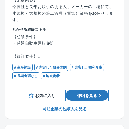
◎同社と長年お取引のある大手メーカーの工場にて、
小規模～大規模の施工管理（電気）業務をお任せしま
す。
※拠点によっては1件数千円～の工事から対応しており
活かせる経験スキル
ます。
【必須条件】
※こちらも拠点によりますが、新入社員で年間100件程
・普通自動車運転免許
度の見積もりを取る場合もあるので、ご対応いただく
案件は小さいものから様々です（あくまでも目安で
【歓迎要件】
す）。
・大学や工業高校などで、電気系の勉強をされていた
# 生産施設
# 充実した研修体制
# 充実した福利厚生
方
◎建物の電気工事を安全・正確に進めるために、現場
・電気に関する業務経験をお持ちの方
# 長期出張なし
# 地域密着
を管理するお仕事です。
未経験の方でも徐々に知識を身につけて、ご活躍いた
だくことができます◎
お気に入り
詳細を見る
◎先輩社員とともに、弊社と長年お取引のある大手メ
同じ企業の他求人を見る
ーカー様の工場にて、設備工事の施工管理をお任せし
ます。