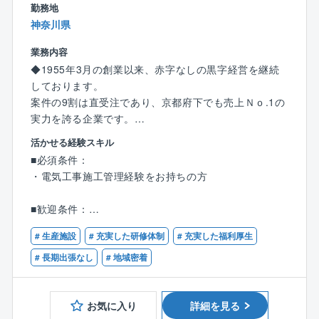
◎出張は近隣エリアに行くことはありますが、現状出
勤務地
張している人の方が少ないです。
神奈川県
◎残業時間を減らすために建設ディレクターのポジシ
業務内容
ョンを設けるなど、施工管理の負担を減らすための施
◆1955年3月の創業以来、赤字なしの黒字経営を継続
策を積極的に取り入れています。
しております。
案件の9割は直受注であり、京都府下でも売上Ｎｏ.1の
実力を誇る企業です。
活かせる経験スキル
【業務内容】
■必須条件：
同社と長年お取引のある大手メーカー様の工場にて、
・電気工事施工管理経験をお持ちの方
小規模～大規模の施工管理（電気）業務をお任せしま
す。
■歓迎条件：
・第一種・第二種電気工事士の有資格者
【業務詳細】
# 生産施設
# 充実した研修体制
# 充実した福利厚生
・電気工事施工管理技士１級もしくは２級の有資格者
配属当初は先輩社員につきながら業務を学んでいただ
# 長期出張なし
# 地域密着
き、その後に下記の業務を徐々にお任せしていきま
す。
■建物内部での業務
お気に入り
詳細を見る
・高圧幹線工事