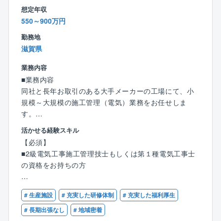
・出張は近隣エリアに行くことはありますが、現状出
想定年収
張している人の方が少ないです。
550～900万円
・残業時間を減らすために建設ディレクターのポジシ
ョンを設けるなど、施工管理の負担を減らすための施
勤務地
策を積極的に取り入れています。
滋賀県
業務内容
【配属部署について】
■業務内容
現在6名（30代1人、40代3人、50代1人、60代1人）が
同社と長年お取引のある大手メーカーの工場にて、小
在籍しております。
規模～大規模の施工管理（電気）業務をお任せしま
す。
【働き方について】
※拠点によっては1件数千円～の工事から対応しており
・出張は近隣エリアに行くことはありますが、現状出
活かせる経験スキル
ます。
張している人の方が少ないです。
【必須】
※こちらも拠点によりますが、新入社員で年間100件程
・残業時間を減らすために建設ディレクターのポジシ
■2級電気工事施工管理技士もしくは第１種電気工事士
度の見積もりを取る場合もあるので、ご対応いただく
ョンを設けるなど、施工管理の負担を減らすための施
の資格をお持ちの方
案件は小さいものから様々です（あくまでも目安で
策を積極的に取り入れています。
す）。
【歓迎】
【定年制度について】
# 生産施設
# 充実した研修体制
# 充実した福利厚生
■1級電気工事施工管理技士をお持ちの方
■業務詳細:
選択定年制65歳
■工場、学校などの建築ないし設備工事業務経験をお持
# 長期出張なし
# 地域密着
基本的な業務内容は大手メーカー工場の設備維持メン
60歳～65歳の間で定年のご年齢を選択できます。