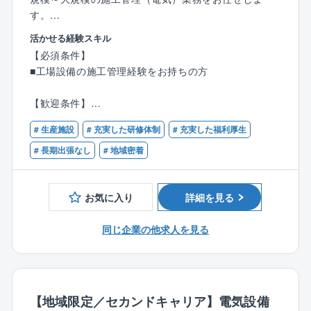
す。
※拠点によっては1件数千円～の工事から対応しており
活かせる経験スキル
ます。
【必須条件】
※こちらも拠点によりますが、例えば新入社員で年間10
■工場設備の施工管理経験をお持ちの方
0件程度の見積もりを取る場合もあるので、ご対応いた
だく案件は小さいものから様々です（あくまでも目安
【歓迎条件】
です）。
・第一種・第二種電気工事士の有資格者
# 生産施設
# 充実した研修体制
# 充実した福利厚生
・電気工事施工管理技士１級もしくは２級の有資格者
■業務詳細:
# 長期出張なし
# 地域密着
基本的な業務内容は大手メーカー工場の設備維持メン
テナンスや改修工事の施工管理業務がメインとなりま
す。
お気に入り
詳細を見る
その他、下記の業務も徐々にお任せしていきます。
【建物内部での業務】
同じ企業の他求人を見る
◎高圧幹線工事
◎生産設備のための電気工事
◎照明工事・放送設備工事・自動火災報知設備
◎ネットワーク工事・セキュリティ工事など
【地域限定／セカンドキャリア】電気設備