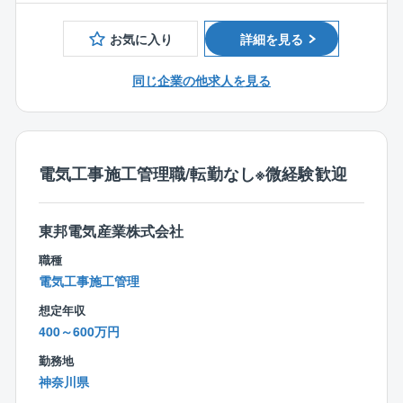
テナンスや改修工事の施工管理業務がメインとなりま
■電気系CADを用いての作図経験をお持ちの方
す。
お気に入り
詳細を見る
その他、下記の業務も徐々にお任せしていきます。
【建物内部での業務】
同じ企業の他求人を見る
◎高圧幹線工事
◎生産設備のための電気工事
◎照明工事・放送設備工事・自動火災報知設備
◎ネットワーク工事・セキュリティ工事など
電気工事施工管理職/転勤なし※微経験歓迎
【建物外部での業務】
◎受電設備工事
東邦電気産業株式会社
◎変電設備工事
◎非常用発電機工事
職種
◎コージェネレーション設備工事
電気工事施工管理
◎再生可能エネルギー設備工事など
想定年収
400～600万円
■配属部署について：
同組織は11名の方が活躍しております。
勤務地
（20代2名 30代1名 40代3名 50代5名）
神奈川県