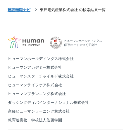
1955年3月の創業以来、赤字なしの黒字経営を継続し
ております。案件の9割は直受注であり、京都府下でも
建設転職ナビ
東邦電気産業株式会社 の検索結果一覧
売上Ｎｏ.1の実力を誇る企業です。
同社の扱う商品は、メーカー設備や商業施設、公共工
事、学校機関等、様々な規模の幅広い分野がございま
ヒューマンホールディングス
す。学校、病院、大手企業が取引先となるため、社会
(証券コード:2415)子会社
に大きく貢献できる環境です。創業1955年から蓄積さ
れた技術と信頼を基に事業展開をしています。
ヒューマンホールディングス株式会社
ヒューマンアカデミー株式会社
官公庁とも取引がある事から大型設備に対応できる安
定した収益基盤、経営環境を持ち合わせている点が特
ヒューマンスターチャイルド株式会社
徴です。
ヒューマンライフケア株式会社
ヒューマンプランニング株式会社
■魅力ポイント
ダッシングディバインターナショナル株式会社
・京都府で売上トップの企業様でございます。
・近年ベースアップを行っておられます。
産経ヒューマンラーニング株式会社
・村田製作所の元受け案件が多く、安定感がございま
教育連携校 学校法人佐藤学園
す。
・ご希望を伺い、転勤が難しい場合はご相談いただけ