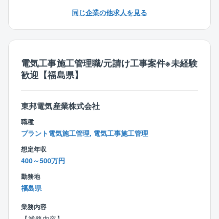
※立場：基本的には1次請けでの業務となります。
同じ企業の他求人を見る
■働き方について
・案件は京都府内が基本となる為、宿泊を伴う出張は
ございません。
・残業時間を減らすために建設ディレクターのポジシ
電気工事施工管理職/元請け工事案件※未経験
ョンを設けるなど、施工管理の負担を減らすための施
歓迎【福島県】
策を積極的に取り入れています。
■定年制度
東邦電気産業株式会社
定年60歳（再雇用65歳）
職種
働く意欲がある方に関しては、相談のうえ65歳を超え
プラント電気施工管理, 電気工事施工管理
てもご就業いただいている方もいらっしゃいます。
想定年収
同社には、現在70代でご活躍されている方もいます。
400～500万円
勤務地
福島県
業務内容
【業務内容】