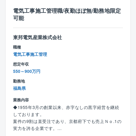
■建物外部での業務
電気工事施工管理職/夜勤ほぼ無/勤務地限定
・受電設備工事
可能
・変電設備工事
・非常用発電機工事
・コージェネレーション設備工事
東邦電気産業株式会社
・再生可能エネルギー設備工事など
職種
【働き方について】
電気工事施工管理
・出張は近隣エリアに行くことはありますが、現状出
想定年収
張している人の方が少ないです。
550～900万円
・残業時間を減らすために建設ディレクターのポジシ
ョンを設けるなど、施工管理の負担を減らすための施
勤務地
策を積極的に取り入れています。
福島県
業務内容
【配属部署について】
◆1955年3月の創業以来、赤字なしの黒字経営を継続
現在、12名が在籍しております（20代7人、30代1人、
しております。
40代4人）。
案件の9割は直受注であり、京都府下でも売上Ｎｏ.1の
実力を誇る企業です。
【定年制度について】