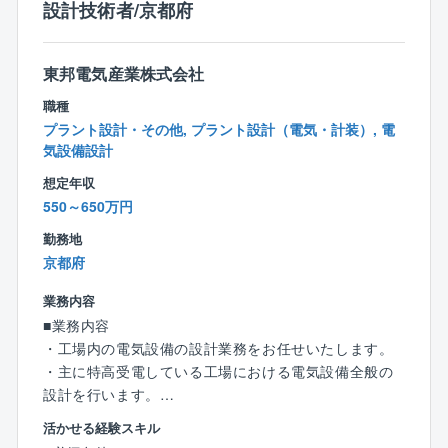
設計技術者/京都府
【建物外部での業務】
◎受電設備工事
◎変電設備工事
東邦電気産業株式会社
◎非常用発電機工事
◎コージェネレーション設備工事
職種
◎再生可能エネルギー設備工事など
プラント設計・その他, プラント設計（電気・計装）, 電
気設備設計
【配属部署について】
想定年収
現在、12名が在籍しております（20代7人、30代1人、
550～650万円
40代4人）。
勤務地
京都府
【働き方について】
・出張は近隣エリアに行くことはありますが、現状出
業務内容
張している人の方が少ないです。
■業務内容
・残業時間を減らすために建設ディレクターのポジシ
・工場内の電気設備の設計業務をお任せいたします。
ョンを設けるなど、施工管理の負担を減らすための施
・主に特高受電している工場における電気設備全般の
策を積極的に取り入れています。
設計を行います。
またオフィスビルなどの一般建築における電気設備
活かせる経験スキル
設計も案件としてございます。