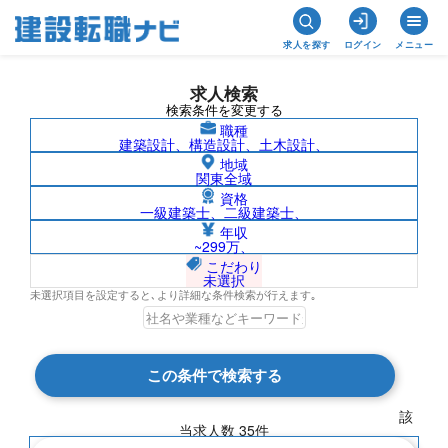
求人を探す
ログイン
メニュー
求人検索
検索条件を変更する
職種
建築設計、構造設計、土木設計、
地域
関東全域
資格
一級建築士、二級建築士、
東邦電気産業株式会社の求人検索結果一覧
年収
~299万、
こだわり
未選択
未選択項目を設定すると､より詳細な条件検索が行えます｡
検索結果 35 件
この条件で検索する
現在の検索条件
該
当求人数
35
件