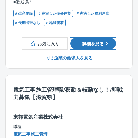
■歓迎条件：
・第一種・第二種電気工事士の有資格者
【業務詳細】
# 生産施設
# 充実した研修体制
# 充実した福利厚生
・電気工事施工管理技士１級もしくは２級の有資格者
配属当初は先輩社員につきながら業務を学んでいただ
# 長期出張なし
# 地域密着
き、その後に下記の業務を徐々にお任せしていきま
す。
■建物内部での業務
お気に入り
詳細を見る
・高圧幹線工事
・生産設備のための電気工事
同じ企業の他求人を見る
・照明工事・放送設備工事・自動火災報知設備
・ネットワーク工事・セキュリティ工事など
■建物外部での業務
電気工事施工管理職/夜勤＆転勤なし！/即戦
・受電設備工事
力募集【滋賀県】
・変電設備工事
・非常用発電機工事
・コージェネレーション設備工事
東邦電気産業株式会社
・再生可能エネルギー設備工事など
職種
【働き方について】
電気工事施工管理