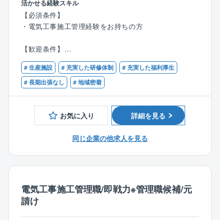
専門知識の習得を目的】として【電気設備施工管理】
活かせる経験スキル
■業務詳細:
を１から学んでいただきます。
【必須条件】
配属当初は先輩社員につきながら業務を学んでいただ
・電気工事施工管理経験をお持ちの方
き、その後に下記の業務を徐々にお任せしていきま
【研修期間にて第二種電気工事士取得までフォロー
す。
し、基礎的なCAD講習や実践的な研修盤でのケーブル
【歓迎条件】
【建物内部での業務】
接続など】を経験いただくプログラムを用意しており
・第一種・第二種電気工事士の有資格者
・高圧幹線工事
ますので、未経験でも安心してご入社いただける環境
# 生産施設
# 充実した研修体制
# 充実した福利厚生
・電気工事施工管理技士１級もしくは２級の有資格者
・生産設備のための電気工事
です◎
# 長期出張なし
# 地域密着
・照明工事・放送設備工事・自動火災報知設備
・ネットワーク工事・セキュリティ工事など
その他にも、社内大学でのEラーニングや外部顧問の専
門的セミナー等も実施しており、資格取得支援や資格
お気に入り
詳細を見る
【建物外部での業務】
手当も充実しております！
・受電設備工事
同じ企業の他求人を見る
・変電設備工事
【モデル年収例】※資格手当含む
・非常用発電機工事
20代前半560万円
・コージェネレーション設備工事
30代前半620万円
・再生可能エネルギー設備工事など
30代後半720万円
電気工事施工管理職/即戦力※管理職候補/元
40代後半770万円
請け
■働き方について：
・出張は近隣エリアに行くことはありますが、現状出
【働き方の特徴】