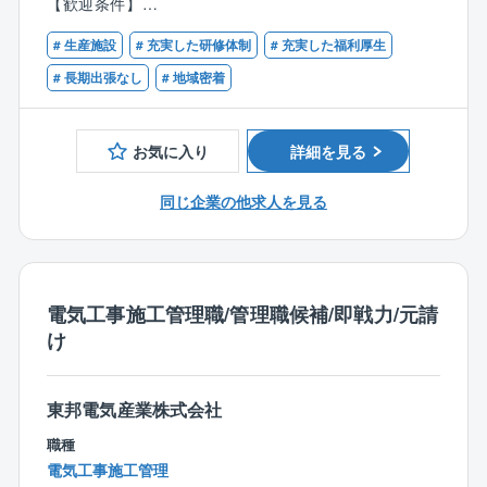
【歓迎条件】
す）。
・第一種・第二種電気工事士の有資格者
◇同社の扱う商品は、メーカー設備や商業施設、公共
# 生産施設
# 充実した研修体制
# 充実した福利厚生
・電気工事施工管理技士１級もしくは２級の有資格者
■業務詳細:
工事、学校機関等、様々な規模の幅広い分野がござい
# 長期出張なし
# 地域密着
基本的な業務内容は大手メーカー工場の設備維持メン
ます。学校、病院、大手企業が取引先となるため、社
テナンスや改修工事の施工管理業務がメインとなりま
会に大きく貢献できる環境です。
す。
お気に入り
詳細を見る
その他、下記の業務も徐々にお任せしていきます。
【建物内部での業務】
同じ企業の他求人を見る
◎高圧幹線工事
◎生産設備のための電気工事
◎照明工事・放送設備工事・自動火災報知設備
◎ネットワーク工事・セキュリティ工事など
電気工事施工管理職/管理職候補/即戦力/元請
け
【建物外部での業務】
◎受電設備工事
◎変電設備工事
東邦電気産業株式会社
◎非常用発電機工事
◎コージェネレーション設備工事
職種
◎再生可能エネルギー設備工事など
電気工事施工管理