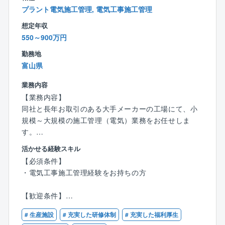
定した収益基盤、経営環境を持ち合わせている点が特
プラント電気施工管理, 電気工事施工管理
徴です。
想定年収
550～900万円
勤務地
富山県
業務内容
【業務内容】
同社と長年お取引のある大手メーカーの工場にて、小
規模～大規模の施工管理（電気）業務をお任せしま
す。
※拠点によっては1件数千円～の工事から対応しており
活かせる経験スキル
ます。
【必須条件】
※こちらも拠点によりますが、新入社員で年間100件程
・電気工事施工管理経験をお持ちの方
度の見積もりを取る場合もあるので、ご対応いただく
案件は小さいものから様々です（あくまでも目安で
【歓迎条件】
す）。
・第一種・第二種電気工事士の有資格者
# 生産施設
# 充実した研修体制
# 充実した福利厚生
・電気工事施工管理技士１級もしくは２級の有資格者
【業務詳細】