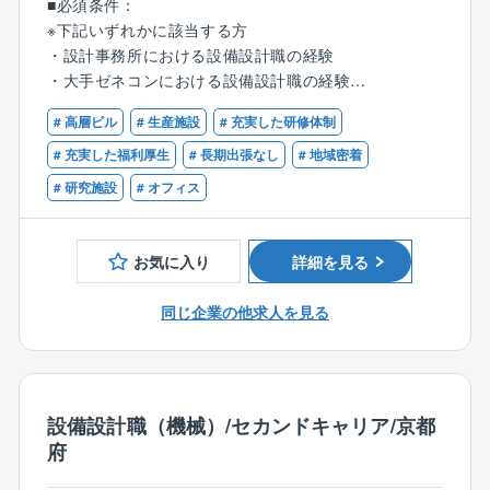
■必須条件：
※下記いずれかに該当する方
■働き方について：
・設計事務所における設備設計職の経験
・全国の各拠点現場への出張の可能性がありますが、
・大手ゼネコンにおける設備設計職の経験
いずれも1泊～2泊程度で、短期のものばかりになりま
・電気系サブコンにおける設備設計職の経験
す。
# 高層ビル
# 生産施設
# 充実した研修体制
・強電メーカーにおける設計職の経験
# 充実した福利厚生
# 長期出張なし
# 地域密着
■定年制度
■歓迎
# 研究施設
# オフィス
定年60歳（再雇用65歳）
・設備設計1級建築士をお持ちの方
働く意欲がある方に関しては、相談のうえ65歳を超え
てもご就業いただいている方もいらっしゃいます。
お気に入り
詳細を見る
同社には、現在70代でご活躍されている方もいます。
同じ企業の他求人を見る
■同社の魅力：
1955年3月の創業以来、赤字なしの黒字経営を継続し
ております。案件の9割は直受注であり、京都府下でも
売上Ｎｏ.1の実力を誇る企業です。
同社の扱う商品は、メーカー設備や商業施設、公共工
設備設計職（機械）/セカンドキャリア/京都
事、学校機関等、様々な規模の幅広い分野がございま
府
す。学校、病院、大手企業が取引先となるため、社会