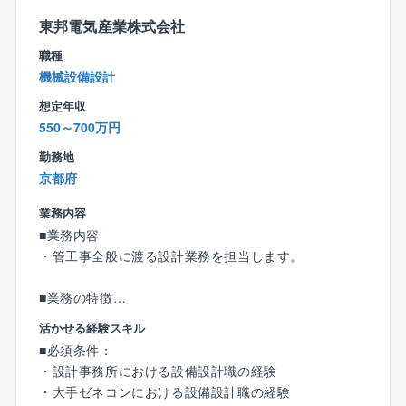
に大きく貢献できる環境です。創業1955年から蓄積さ
れた技術と信頼を基に事業展開をしています。
東邦電気産業株式会社
官公庁とも取引がある事から大型設備に対応できる安
職種
定した収益基盤、経営環境を持ち合わせている点が特
機械設備設計
徴です。
想定年収
550～700万円
勤務地
京都府
業務内容
■業務内容
・管工事全般に渡る設計業務を担当します。
■業務の特徴
電気設計よりも比較的一般建築を対象とすることが多
活かせる経験スキル
いです。
■必須条件：
コンプレッサー、ボイラーなどについて詳しい方が歓
・設計事務所における設備設計職の経験
迎されます。
・大手ゼネコンにおける設備設計職の経験