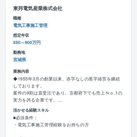
・コージェネレーション設備工事
東邦電気産業株式会社
・再生可能エネルギー設備工事など
職種
【働き方について】
電気工事施工管理
・出張は近隣エリアに行くことはありますが、現状出
想定年収
張している人の方が少ないです。
550～900万円
・残業時間を減らすために建設ディレクターのポジシ
ョンを設けるなど、施工管理の負担を減らすための施
勤務地
策を積極的に取り入れています。
宮城県
業務内容
【定年制度について】
◆1955年3月の創業以来、赤字なしの黒字経営を継続
選択定年制65歳
しております。
60歳～65歳の間で定年のご年齢を選択できます。
案件の9割は直受注であり、京都府下でも売上Ｎｏ.1の
また、働く意欲がある方に関しては、相談のうえ65歳
実力を誇る企業です。
を超えてもご就業いただいている方もいらっしゃいま
す。
活かせる経験スキル
【業務内容】
同社には、現在70代でご活躍されている方もいます。
■必須条件：
同社と長年お取引のある大手メーカー様の工場にて、
・電気工事施工管理経験をお持ちの方
小規模～大規模の施工管理（電気）業務をお任せしま
す。