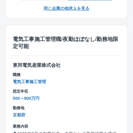
・生産設備のための電気工事
同じ企業の他求人を見る
・照明工事・放送設備工事・自動火災報知設備
・ネットワーク工事・セキュリティ工事など
■建物外部での業務
電気工事施工管理職/夜勤ほぼなし/勤務地限
・受電設備工事
定可能
・変電設備工事
・非常用発電機工事
・コージェネレーション設備工事
東邦電気産業株式会社
・再生可能エネルギー設備工事など
職種
【働き方について】
電気工事施工管理
・出張は近隣エリアに行くことはありますが、現状出
想定年収
張している人の方が少ないです。
500～900万円
・残業時間を減らすために建設ディレクターのポジシ
ョンを設けるなど、施工管理の負担を減らすための施
勤務地
策を積極的に取り入れています。
京都府
業務内容
【定年制度について】