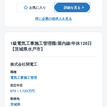
内の制度として、消防設備士取得のための講座を受け
★充実の福利厚生！家庭と仕事の両立に向けた制度
ることもできるため、キャリアアップができる環境で
お気に入り
詳細を見る
お子様が生まれた際に一人当たり100万円の支給するお
す！
祝い金や時間単位有休制度、有給取得を促すためのホ
同じ企業の他求人を見る
ームホリデー制度など、柔軟な働き方の実現・家庭と
【業務詳細】
仕事の両立を目的として、様々な制度を取り入れてい
消火設備の施工管理全般をお願いします。
ます。
■社内の営業部/設計部門等と受注した物件を引継ぎ
■客先との打合せにて、工事内容の詳細の確認
【同社の魅力】
1級電気工事施工管理職/屋内線/年休128日
■施工に必要な機器の選定を行い予算書、工程表、施工
同社は商業施設の開発から管理、運営までになってい
【茨城県水戸市】
要領書の作成
る、大和ハウス工業グループの商業施設ディベロッパ
■消防と打合せを行い着工届、設置届を作成及び提出
ーとして展開しています。
■現場の建築、他設備より図面情報を入手し、打合せを
全国で1600か所を超える施設の運営管理実績があり、
株式会社関電工
行いCADにて施工図の作成
施設の規模感も大規模なものから地域に密着した施設
職種
■機器、材料、協力会社の手配
まで幅広いアセットに携わっていただけます。
電気工事施工管理
■客先、協力会社、他工事会社との日々、工程管理、施
大和ハウスＧは連結売上高5兆円を誇る業界トップクラ
工状況の確認、調整
スシェア企業として安定した経営基盤もあるため、長
想定年収
■設置した設備が求められる性能通り機能するか、試験
期的就業・スキルをみがいていただける環境です。
673～1,123万円
調整を行い確認
勤務地
■消防の検査、施主検査の後、完成図書等の書類を作成
茨城県
して客先に引渡し