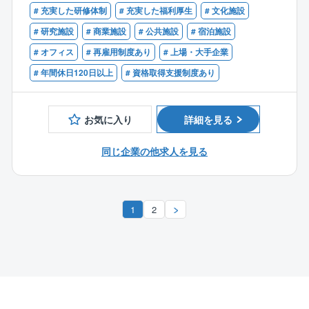
ないクリーンルーム分野は、高い技術と実績を誇って
手当等福利厚生も充実しているため、働きやすい状況
上記の資格をお持ちで下記のご経験のある方
# 充実した研修体制
# 充実した福利厚生
# 文化施設
【同社の魅力】
います。
です。
・一般建築物でS造、SRC造、RC造での電気設備の施
設備の施工/保守のみを行っているグループではないた
さらに最近では、バイオ再生医療設備でも高い評価を
# 研究施設
# 商業施設
# 公共施設
# 宿泊施設
工管理経験のある方
め、海外/国内情勢に左右されにくく、安定して働くこ
いただいています。
■募集背景
# オフィス
# 再雇用制度あり
# 上場・大手企業
とが出来ることが最大の魅力です。
同社の更なる飛躍を目指し、次代の関電工を担う新し
# 年間休日120日以上
# 資格取得支援制度あり
また、大手企業ならではの福利厚生/評価制度等が整っ
＜水処理事業＞
い人材を募集します。各業界のトップクラスのお客様
ています。
人の暮らしや産業化にとって必要不可欠な「水」。
とのお取引が多く、今までの経験を活かしながら能
例えば…
大切な公共の水インフラである上下水道処理場の増設
力・スキルを高めていける職場です。
お気に入り
詳細を見る
■1年に1回、必ず9連休（5連休ずつに分けての取得も
や修繕・改修、
可）を取得しなければいけません。
更に生産活動に伴う、民間工場の排水処理設備などを
同じ企業の他求人を見る
メリハリをつけて働くことが出来ます。
担っています。
■評価制度も整っており、昇給/昇格が目指しやすい環
同社は、大切な「水」を巡る幅広い分野の事業をカバ
境です。年に一回の審査により、細かく設定された
ーしています。
「資格級」が決定します。
1
2
1級ずつ昇給する通常の「昇給ルート」に加え、階
級を飛び越して昇級できる「飛び級」も設けられてい
ます。