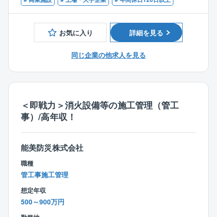
・各種施工管理技士資格
す。
・建築士資格
【業務内容】
経営の基本理念に「安全と健康を守ることは全てに優
コンビニなどの単独の商業や複数のテナントが入った
先する」を掲げ、さまざまな取り組みを展開。
お気に入り
詳細を見る
複合商業施設の建物管理業務全般を行っていただきま
す。
【出張について】
同じ企業の他求人を見る
主に、 建物維持管理の為のメンテナンス発注・監理、
6回程度/年
テナントからの問い合わせ対応などがメインです。
国内公共施設（上下水道設備）一般産業配電盤納先の
※一部ではございますが、建築工事の工事管理業務も発
試運転・点検作業のパトロール
生する可能性がございます。
＜即戦力＞消火設備等の施工管理（管工
※施工管理やビルメンテナンスなどのご経験をお持ちの
事）/高年収！
方は、経験を活かしながら、働き方改善・キャリアチ
ェンジが叶う環境です！
能美防災株式会社
【具体的には】
・施工管理：関係各所への対応(調整・指示・交渉等)、
職種
品質・安全・原価管理等
管工事施工管理
・既存物件の管理：保全維持管理全般、テナント入れ
想定年収
替え時の工事管理等
500～900万円
・請負工事の管理：依頼を受けた物件の施工管理