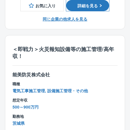
通信設備工事の屋外および屋内の新設、保守、改修工
お気に入り
詳細を見る
事の施工管理全般を担当していただきます。
・工事の見積り・工事の工程管理・資材管理・安全管
同じ企業の他求人を見る
理・労務 管理・原価管理・品質管理・事務管理など
を通じて、現場のモチベーション・生産性を高めてい
く役割です。通信事業者など、様々な関係者との折衝
も担当していただきます。
＜即戦力＞火災報知設備等の施工管理/高年
・数百万円から数億円規模の新築工事や改修工事を数
収！
多く手掛けていますので、あなたのキャリアに応じた
工事に携わりながら、ステップアップできます。
・入社2～3年は、社内のルールや関電工の仕事のスタ
能美防災株式会社
イルを学んでいただく期間と考えています。じっくり
腰を落ち着けて仕事に取り組んでください。
職種
電気工事施工管理, 設備施工管理・その他
■募集背景
想定年収
同社の更なる飛躍を目指し、次代の関電工を担う新し
500～900万円
い人材を募集します。各業界のトップクラスのお客様
勤務地
とのお取引が多く、今までの経験を活かしながら能
茨城県
力・スキルを高めていける職場です。