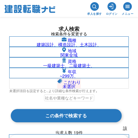
求人を探す
ログイン
メニュー
求人検索
検索条件を変更する
職種
建築設計、構造設計、土木設計、
地域
関東全域
資格
一級建築士、二級建築士、
1級電気工事施工管理技士/茨城県の求人検
年収
~299万、
索結果一覧
こだわり
未選択
未選択項目を設定すると､より詳細な条件検索が行えます｡
検索結果 19 件
この条件で検索する
現在の検索条件
該
当求人数
19
件