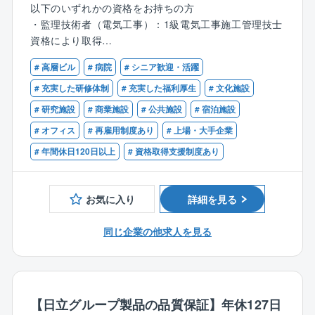
以下のいずれかの資格をお持ちの方
■同社の魅力
・監理技術者（電気工事）：1級電気工事施工管理技士
・本ポジションは特定現場の常駐となりますので、転
資格により取得
勤・出張は想定しておりません。
・監理技術者（電気工事）：一定の実務経験により取
・案件数が多いため、ご経験に合った案件から挑戦
# 高層ビル
# 病院
# シニア歓迎・活躍
得
し、徐々にキャリアアップできる環境です。
上記の資格をお持ちで下記のご経験のある方
# 充実した研修体制
# 充実した福利厚生
# 文化施設
・2024年～2026年に渡り複数回のベースアップを実施
・一般建築物でS造、SRC造、RC造での電気設備の施
# 研究施設
# 商業施設
# 公共施設
# 宿泊施設
し、保険や手当等福利厚生も充実しているため、働き
工管理経験のある方
やすい状況です。
# オフィス
# 再雇用制度あり
# 上場・大手企業
# 年間休日120日以上
# 資格取得支援制度あり
■具体的には
オフィスビルや商業施設、工場など同社が施主様の依
頼を受けた建築物の現場責任者として常駐し、屋内電
お気に入り
詳細を見る
気設備工事の新設、保守、改修工事の責任者としても
携わっていただきます。
同じ企業の他求人を見る
・責任者業務
・客先折衝
・緊急対応
・修繕業務への対応、工事管理
【日立グループ製品の品質保証】年休127日
・業者立会業務