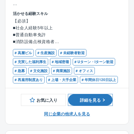
複合型の建物は多様なテナントが入居しており、各々
異なる消防設備があるため経験を一定期間積んで頂い
【魅力】
活かせる経験スキル
た後の担当となります。
＜業界NO1の安定性と働きやすさ、社会貢献性の高い
【必須】
将来的にはオフィスビルやデパート以外にも、病院、
事業展開をしているプライム上場企業です＞
■社会人経験5年以上
学校、倉庫、劇場、スタジアムなど幅広く担当して頂
・WLB◎
■普通自動車免許
きます。
エリア限定職有、年間休日125日、所定労働時間7.5
■消防設備点検資格者
基本的には日中に作業を行ないますが、案件により深
時間、入社時にライフサポート休暇20日付与と働きや
■建築設備の施工管理もしくはビルメンテナンス・ビル
夜作業になる場合もあります。
すい環境です◎
# 高層ビル
# 生産施設
# 未経験者歓迎
マネジメントのご経験
・抜群の安定性
# 充実した福利厚生
# 地域密着
# Uターン・Iターン歓迎
火災報知器、消火設備、避難誘導システムなど、多
【歓迎】
# 急募
# 文化施設
# 商業施設
# オフィス
岐にわたる防災機器を提供しており、幅広いニーズに
■電気設備工事に関する経験
対応しており、セコムグループの一員でもあり、確か
# 再雇用制度あり
# 上場・大手企業
# 年間休日120日以上
■監理技術者(消防施設工事、電気通信など)
な技術と長い歴史で安定した経営基盤を築いていま
■電気工事施工管理技士の資格
す。
■消防設備士（甲種）、消防設備士（乙種）
・資格取得・キャリアアップのサポート
お気に入り
詳細を見る
施工管理技士や消防設備士の資格は「歓迎」となっ
ており、若手を育てていく体制の整った会社です。社
同じ企業の他求人を見る
内の制度として、消防設備士取得のための講座を受け
ることもできるため、キャリアアップができる環境で