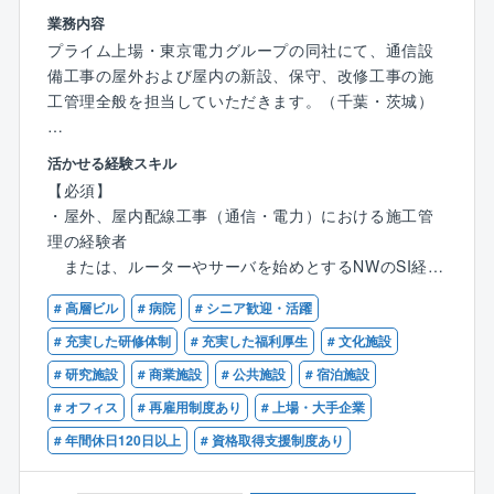
イルを学んでいただく期間と考えています。
業務内容
プライム上場・東京電力グループの同社にて、通信設
■募集背景
備工事の屋外および屋内の新設、保守、改修工事の施
同社の更なる飛躍を目指し、次代の関電工を担う新し
工管理全般を担当していただきます。（千葉・茨城）
い人材を募集します。各業界のトップクラスのお客様
とのお取引が多く、今までの経験を活かしながら能
■入社準備金・入社一時金導入！
力・スキルを高めていける職場です。
活かせる経験スキル
＜入社準備金＞入社日の前日に30万円の支給
【必須】
＜入社一時金＞支給日：賞与支給日（6/15・12/10）
・屋外、屋内配線工事（通信・電力）における施工管
（例）支給額：基本給の2.5ヶ月分（在籍期間で按分有
理の経験者
り）
または、ルーターやサーバを始めとするNWのSI経験
者
■同社の魅力
# 高層ビル
# 病院
# シニア歓迎・活躍
・1級電気工事施工管理技士
・案件数が多いため、ご経験に合った案件から挑戦
・1級電気通信工事施工管理技士
# 充実した研修体制
# 充実した福利厚生
# 文化施設
し、徐々にキャリアアップできる環境です。
# 研究施設
# 商業施設
# 公共施設
# 宿泊施設
・2024年度は複数回のベースアップを実施し、保険や
【歓迎】
手当等福利厚生も充実しているため、働きやすい状況
# オフィス
# 再雇用制度あり
# 上場・大手企業
・現場代理人の経験者
です。
# 年間休日120日以上
# 資格取得支援制度あり
または、CCNP・CCIE、NW・DBスペシャリスト
■業務内容