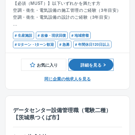
【必須（MUST）】以下いずれかを満たす方
◎ 平均残業時間は35時間程度（前年度比−13時間）、
空調・衛生・電気設備の施工管理のご経験（3年目安）
福利厚生（帰宅手当、住宅手当や、資格取得支援）も
空調・衛生・電気設備の設計のご経験（3年目安）
充実
【歓迎（WANT）】
▼業務内容
# 生産施設
# 改修・現状回復
# 地域密着
・一級、二級管工事、電気工事施工管理技士の資格を
産業プラント設備における空調・電気設備・建築など
お持ちの方、
# Uターン・Iターン歓迎
# 急募
# 年間休日120日以上
のエンジニアリング（計画/設計/施工/保守サービス）
または、その資格取得を目指されている方
をトータルで手がけている部署です。
今回ご入社の方には、工事の工程や品質・安全などの
お気に入り
詳細を見る
施工計画及び監督業務や関係各所との調整、管理を中
心に行っていただきます。
同じ企業の他求人を見る
【具体的には】
・産業プラント設備における空調・衛生設備、電気設
備の施工管理
データセンター設備管理職（電験二種）
┗設計図書と照合し、設計図通りに、施工が実施さ
【茨城県つくば市】
れているかの確認
┗施工工程の打ち合わせ（クライアントを含めた定
例会議・社内外会議）