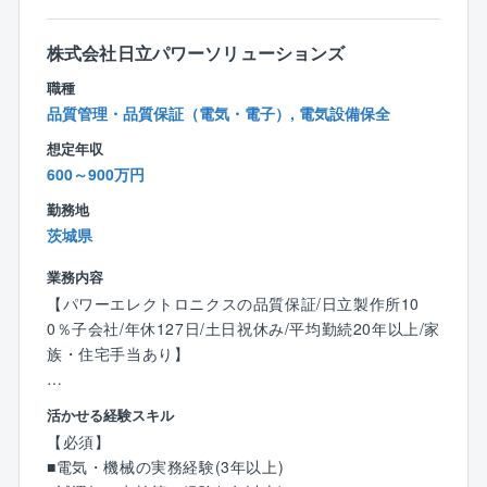
・上記に関わるミーティングへの参加
株式会社日立パワーソリューションズ
■残業平均：35時間
職種
■削減施策：
品質管理・品質保証（電気・電子）, 電気設備保全
・事務系業務を専門スタッフに集約
想定年収
・技術系業務をテクニカルアシスタントチームが担当
600～900万円
・クラウド上での測定記録一括管理
勤務地
・プレハブセンターでの事前加工・直納
茨城県
・時間外管理システムによる警告・有給促進
・キャリア採用強化・文系新卒・派遣社員活用による
業務内容
業務分散
【パワーエレクトロニクスの品質保証/日立製作所10
・当番制の見直し。削減実績：2024年度の全体平均月
0％子会社/年休127日/土日祝休み/平均勤続20年以上/家
労働時間は170.1時間（2020年度比：178.1時間から削
族・住宅手当あり】
減）。
【職務概要】
活かせる経験スキル
重大事故未然防止・品質コンプライアンス違反防止に
【必須】
向けて、業務の取りまとめ者として、引き合い・提案
■電気・機械の実務経験(3年以上)
から顧客引き渡しに至るまでの各業務の監視および指