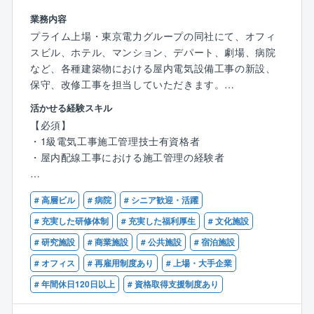
業務内容
火災から人命と財産を守るための設備であるため、施
プライム上場・東京電力グループの同社にて、オフィ
工管理の技術者には高い管理能力と施工品質が求めら
スビル、ホテル、マンション、デパート、劇場、病院
れますが、同社の施工の完成度は、その納期順守とと
など、各種建築物における屋内電気設備工事の新設、
もに業界内外できわめて高く評価されています。その
保守、改修工事を担当していただきます。
ために、同社では研修制度やライセンス報奨制度など
活かせる経験スキル
を用意して、消防設備士資格取得など技術者育成に力
■入社準備金・入社一時金導入！
【必須】
を入れており、現在、約1300名の消防設備士が活躍し
＜入社準備金＞入社日の前日に30万円の支給
・1級電気工事施工管理技士有資格者
ています。
＜入社一時金＞支給日：賞与支給日（6/15・12/10）
・屋内配線工事における施工管理の経験者
（例）支給額：基本給の2.5ヶ月分（在籍期間で按分有
り）
【歓迎】
【案件について】
# 高層ビル
# 病院
# シニア歓迎・活躍
・現場代理人の経験者
5万㎡を超える大規模物件から中小規模まで、工期数カ
■勤務地：東関東営業本部
・第三種電気主任技術者有資格者、建築設備士、技術
# 充実した研修体制
# 充実した福利厚生
# 文化施設
月から1年を越え。
千葉支店、茨城支店いずれかにて勤務
士補、技術士等の高位資格をお持ちの方歓迎
大規模物件(5万㎡超え)から中小規模物件まで様々な物
# 研究施設
# 商業施設
# 公共施設
# 宿泊施設
件の施工管理を行っています。
■同社の魅力
# オフィス
# 再雇用制度あり
# 上場・大手企業
施工期間は、現場の規模により数カ月から1年超えとな
・案件数が多いため、ご経験に合った案件から挑戦
# 年間休日120日以上
# 資格取得支援制度あり
る場合もあり、その規模によって施工管理技術者の数
し、徐々にキャリアアップできる環境です。
も2人から6人程度までと様々です。
・2024年度は複数回のベースアップを実施し、保険や