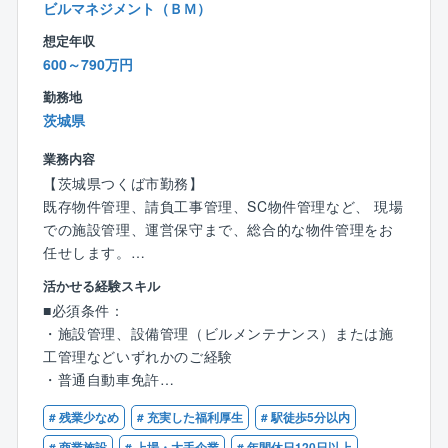
ビルマネジメント（ＢＭ）
■1960年の創業以来、高い信頼性が求められるエネル
想定年収
ギー・インフラ関連分野において製品、サービス、ソ
600～790万円
リューションを提供し、お客さまや社会のニーズに応
えてまいりました。
勤務地
■「ゼロカーボン社会の実現と、エネルギーの安定供
茨城県
給・社会インフラの安定稼働にサービス・グリーン事
業務内容
業で貢献し、地球環境と人々のくらしを支える」をＶ
【茨城県つくば市勤務】
ＩＳＩＯＮに掲げ、事業を推進しております。
既存物件管理、請負工事管理、SC物件管理など、 現場
■社会基盤を支える重要な事業に関わりながら、サービ
での施設管理、運営保守まで、総合的な物件管理をお
ス・グリーン事業を中核に、さまざまな技術やノウハ
任せします。
ウにデジタルを融合させた付加価値の高いソリューシ
ョンを提供し、お客さまや社会の課題を解決へと導き
活かせる経験スキル
【魅力】
ます。
■必須条件：
★大和ハウスグループの安定基盤＆利益を社員に還元
・施設管理、設備管理（ビルメンテナンス）または施
する体制（26年度大幅ベースアップ実施）
■平均勤続年数は、20年以上。社員一人ひとりのキャリ
工管理などいずれかのご経験
★WLBの充実：土日祝日休・年間休日123日、残業は
ア目標に向き合い、支援していく制度も整っていま
・普通自動車免許
月平均10～20時間程度
す。
★ビルメンテナンス・施工管理等の経験を活かして、
■多様な人財が生き生きと活躍できる職場を実現するこ
# 残業少なめ
# 充実した福利厚生
# 駅徒歩5分以内
■歓迎資格
発注者側の施設管理側へキャリアアップが可能
とは、企業の成長に不可欠な経営課題となっておりま
# 商業施設
# 上場・大手企業
# 年間休日120日以上