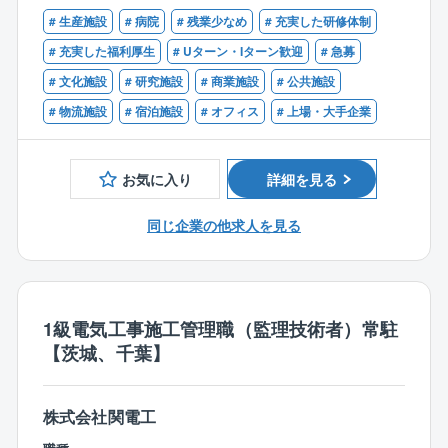
【歓迎】
「外注さんと意思の疎通が図れていなかった」「軽微
# 生産施設
# 病院
# 残業少なめ
# 充実した研修体制
〇データセンターにおける設備管理のご経験
※50歳以降は契約社員採用となりますが、セコムという
な変更も時間がかかる」といった業界特有の問題も起
〇第二種電気主任技術者
# 充実した福利厚生
# Uターン・Iターン歓迎
# 急募
会社の地盤の強固さから受注がなくなることはなく、
こりにくい体制です。
〇1級電気工事施工管理技士（できれば監理技術者）
# 文化施設
# 研究施設
# 商業施設
# 公共施設
生涯年収を担保するための契約社員採用となります。
〇機械器具の主任技術者（できれば監理技術者）
（正社員では、定年時に大幅な年収カットの可能性が
# 物流施設
# 宿泊施設
# オフィス
# 上場・大手企業
◇穏やかでフラットな社風
あるため）
同社の特徴は「チームの和を重んじて働く」「穏やか
な」社員が多いことです。入社後にまずその社風に(い
※契約社員の場合は転勤なし、70歳まで継続雇用可能と
お気に入り
詳細を見る
い意味で)驚く社員がたくさんおります。
長く働いていただける環境です。
「わからないことがあっても聞きにくい」なんてこと
同じ企業の他求人を見る
はなく、入社後は3～6ヶ月程度OJTで先輩社員と一緒
【業務概要】
に業務に携わっていただきます。先輩・後輩、プロパ
常に快適な建物環境を維持するために、建物設備のメ
ー、中途社員関係なくお互いの意見を発しやすいフラ
ンテナンスをトータルに実施し、予防保全の提案や資
ットな組織です。
産価値の管理、建物の長期的な安定運用をサポートす
1級電気工事施工管理職（監理技術者）常駐
る仕事です。
◇キャリアイメージ
【茨城、千葉】
地域密着にて、エンジニアリング力を生かし、施工管
実際の点検作業はパートナー企業が担当するので、セ
理のプロフェッショナルを目指していただきます。自
コム社員はその点検結果をお客様へ報告するとともに
社一気通貫のプロジェクトが多いため、設計・営業と
株式会社関電工
改修工事や、長期修繕計画の提案等を行います。
共に、協力体制を構築し拡販していく意識を持てる方