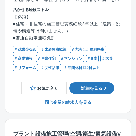
当頂く事がございます。
活かせる経験スキル
主に空調の設備の施工監理をお任せしますが、一部外
【必須】
壁工事や防音工事もございます。
■住宅・非住宅の施工管理実務経験3年以上（建築・設
備や構造等は問いません。）
【具体的には】
■普通自動車運転免許
■工程管理・納期管理
■協力会社指導、育成
# 残業少なめ
# 未経験者歓迎
# 充実した福利厚生
【歓迎】
■安全管理・指導
■2級管工事施工管理技士以上
# 商業施設
# 戸建住宅
# マンション
# S造
# 木造
■アフターメンテナンス
■2級建築施工管理技士以上
# リフォーム
# 女性活躍
# 年間休日120日以上
■2級電気施工管理技士以上
【詳細】
■担当案件：月10件程度の案件を担当頂きます。
お気に入り
詳細を見る
■100万～数億単位の案件があり、ご経験により住宅・
同じ企業の他求人を見る
非住宅・大型物件など適性に応じて対応頂きます。
■配属はリノベーション、ハウスメーカー、特建のチー
ムがあり、適性に応じて配属決定します。
プラント設備施工管理(空調/衛生/電気設備)/