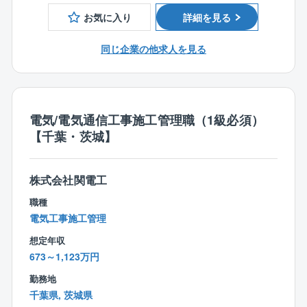
大規模な現場では何よりチームワークが大切で、社員
手当等福利厚生も充実しているため、働きやすい状況
お気に入り
詳細を見る
同士はもとより『チームノーミ』の一員である協力業
です。
者と一緒になって品質の高い施工現場に仕上げていき
同じ企業の他求人を見る
ます。
■業務内容
一般建築物における、電気設備の施工管理業務に従事
【魅力ポイント】
頂きます。
優良企業ならではの“働き方”は、残業手当と休暇の取り
やすさから。創業100年の持続力は、働く社員にも十分
電気/電気通信工事施工管理職（1級必須）
【具体的には】
な配慮があるということです。たとえば、残業手当な
【千葉・茨城】
・工事の見積もり・工事の工程管理・資材管理・安全
どもきっちり整備され、正しく運用されています。
管理・労務管理・原価管理・品質管理などを通じて、
とは言え、残業削減にも取り組んでおり、直出/直帰や
現場のモチベーション・生産性を高めていく役割で
半休取得の推進を行っています。また、土日出勤が発
株式会社関電工
す。
生した場合には、代休取得を上司・同僚が積極的に勧
・ゼネコンや工事業者、施主など、様々な関係者との
職種
めています。このように今求められている建設現場に
折衝も担当していただきます。
電気工事施工管理
おける働き方改革にも積極的に取組んでいるところで
・物件の規模は数百万円から数十億円と様々で、新設
想定年収
す。
や改修など幅広く担当していますので、あなたのキャ
673～1,123万円
リアに応じた工事に携わりながら、ステップアップで
勤務地
きます。
千葉県, 茨城県
・入社2〜3年は、社内のルールや関電工の仕事のスタ