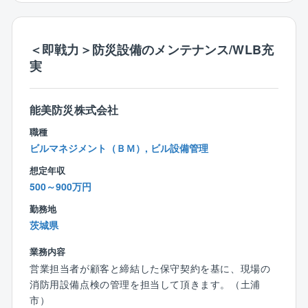
の修理工事の提案や実施、さらにはリニューアル提案
まで必要に応じて顧客の要望に応えながら、幅広く設
備維持サポートを行って頂きます。
＜即戦力＞防災設備のメンテナンス/WLB充
実
【具体的には】
■顧客と点検工程や注意事項について打合せ
■点検工程表の準備・作成
能美防災株式会社
■点検作業(CS担当と現場監督による点検報告書のチェ
職種
ック)
ビルマネジメント（ＢＭ）, ビル設備管理
■顧客への点検報告書の提出
■点検で消防用設備に不具合が見つかった場合は修理見
想定年収
積書を顧客に提出
500～900万円
■修理作業を実施（作業内容により消防署への届出や消
勤務地
防署による作業後の検査の対応）
茨城県
【担当する案件】
業務内容
まずはオフィスビルなどを担当して頂き、ベテラン社
営業担当者が顧客と締結した保守契約を基に、現場の
員と共に業務を進めて頂きます。(入社後半年～1年程
消防用設備点検の管理を担当して頂きます。（土浦
度を想定)
市）