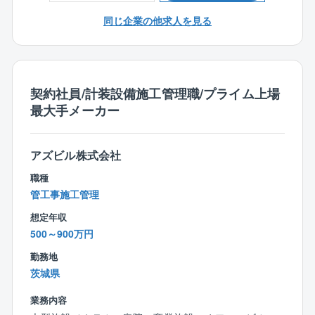
■職務内容詳細：
同じ企業の他求人を見る
・社内の営業部門等との打合せにて、物件および納め
る設備について確認
・客先との打合せにて、工事内容の詳細を確認
・現場調査を行い、予定している設置工事ができるか
契約社員/計装設備施工管理職/プライム上場
確認
最大手メーカー
・施工図の作成
・機器、材料、協力会社を手配
・現場管理を行う。適宜、客先、協力会社、他工事会
アズビル株式会社
社との調整
職種
・日々、工程管理、施工状況の確認
管工事施工管理
・設置した設備が正確に作動するかの試験調整
・消防の検査、施主検査後、引渡し
想定年収
・完成図書、書類作成
500～900万円
勤務地
同社の施工の完成度は、その納期順守とともに業界内
茨城県
外できわめて高く評価されています。なお、火災報知
設備は国によって設置基準が定められているので、そ
業務内容
の施工管理をするには消防設備士甲種4類が必要です