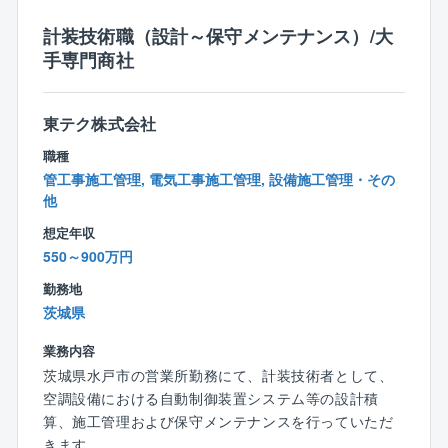
す！
計装技術職（設計～保守メンテナンス）/大
建物に設置されている火災報知器やスプリンクラーを
手専門商社
はじめとした消防用設備の維持管理のお仕事で、点検
の日程調整/作業の実施以外にも、不具合が発生した際
の修理工事の提案や実施、さらにはリニューアル提案
東テク株式会社
まで必要に応じて顧客の要望に応えながら、幅広く設
職種
備維持サポートを行って頂きます。
管工事施工管理, 電気工事施工管理, 設備施工管理・その
他
【具体的には】
■顧客と点検工程や注意事項について打合せ
想定年収
■点検工程表の準備・作成
550～900万円
■点検作業(CS担当と現場監督による点検報告書のチェ
勤務地
ック)
茨城県
■顧客への点検報告書の提出
■点検で消防用設備に不具合が見つかった場合は修理見
業務内容
積書を顧客に提出
茨城県水戸市の営業所勤務にて、計装技術者として、
■修理作業を実施（作業内容により消防署への届出や消
空調設備における自動制御装置システム等の設計積
防署による作業後の検査の対応）
算、施工管理および保守メンテナンスを行っていただ
きます。