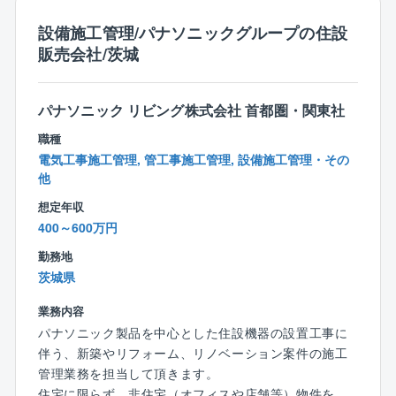
やすさから。
■同社について
創業100年の持続力は、働く社員にも十分な配慮がある
設備施工管理/パナソニックグループの住設
同社はビルディングオートメーション（BA）分野で長
ということです。たとえば、超過勤務手当などもきっ
販売会社/茨城
年にわたり信頼を築いてきたリーディングカンパニー
ちり整備され、正しく運用されています。とは言え、
です。「人を中心としたオートメーション」を追求
残業の削減にも積極的に取り組んでおり、業務改善や
し、社会の課題解決に貢献しています。今回は、ホテ
外注会社の活用、そして代休の取得を推進していま
パナソニック リビング株式会社 首都圏・関東社
ルや病院、商業施設といった重要度の高い大型施設に
す。
おける自動制御設備の新築・リニューアル工事の施工
職種
管理を担っていただくプロフェッショナルを募集しま
電気工事施工管理, 管工事施工管理, 設備施工管理・その
◆全国18支社で、Uターン採用。キャリア入社比率
す！
他
は、30～60%。
想定年収
北海道、東北、新潟、西関東、茨城、北関東、千葉、
400～600万円
丸の内、横浜、静岡、中部、長野、金沢、関西、京
都、中国、岡山、九州の各支社が主体となって支社配
勤務地
属を前提に採用し、その土地に根付いて働けます。な
茨城県
お、支社はキャリア採用者比率も高く、多いところは
半数を越えており、また、同社の風土もあって、キャ
業務内容
リア入社者は定着率も大変よく、長く活躍していま
パナソニック製品を中心とした住設機器の設置工事に
す。
伴う、新築やリフォーム、リノベーション案件の施工
管理業務を担当して頂きます。
住宅に限らず、非住宅（オフィスや店舗等）物件を担