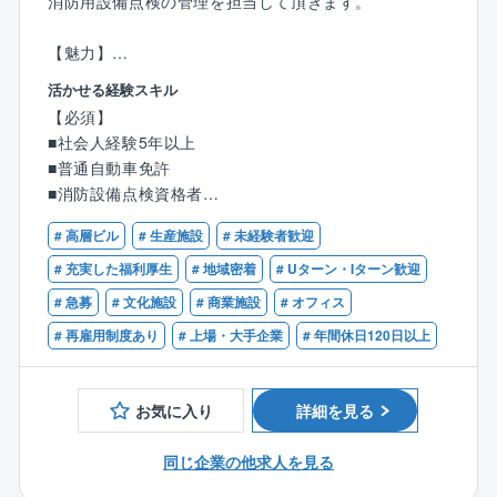
消防用設備点検の管理を担当して頂きます。
【魅力】
＜業界NO1の安定性と働きやすさ、社会貢献性の高い
活かせる経験スキル
事業展開をしているプライム上場企業です＞
【必須】
・入社時からのエリア限定職が可能、年間休日125日、
■社会人経験5年以上
所定労働時間7.5時間と働きやすい環境です◎
■普通自動車免許
・火災報知器、消火設備、避難誘導システムなど、多
■消防設備点検資格者
岐にわたる防災機器を提供しており、幅広いニーズに
■建築設備の施工管理もしくはビルメンテナンス・ビル
対応しており、セコムグループの一員でもあり、確か
# 高層ビル
# 生産施設
# 未経験者歓迎
マネジメントのご経験
な技術と長い歴史で安定した経営基盤を築いていま
# 充実した福利厚生
# 地域密着
# Uターン・Iターン歓迎
す。
【歓迎】
# 急募
# 文化施設
# 商業施設
# オフィス
・消防設備士の資格は「歓迎」となっており、若手を
■電気設備工事に関する経験
育てていく体制の整った会社です。社内の制度とし
# 再雇用制度あり
# 上場・大手企業
# 年間休日120日以上
■監理技術者(消防施設工事、電気通信など)
て、消防設備士取得のための講座を受けることもでき
■電気工事施工管理技士の資格
るため、キャリアアップができる環境です！
■消防設備士（甲種）、消防設備士（乙種）
お気に入り
詳細を見る
建物に設置されている火災報知器やスプリンクラーを
はじめとした消防用設備の維持管理のお仕事で、点検
同じ企業の他求人を見る
の日程調整/作業の実施以外にも、不具合が発生した際