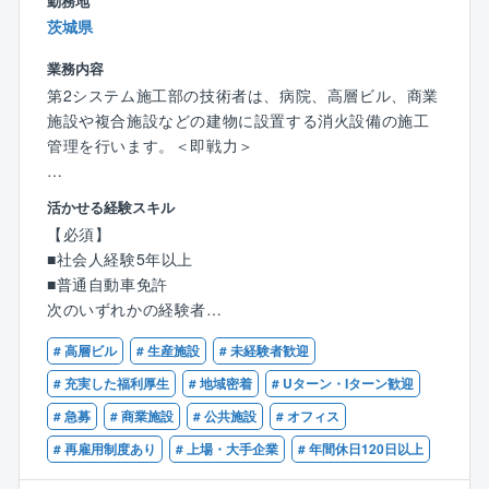
勤務地
※担当施設：エリア担当制にて施設を担当いただきま
茨城県
す。
業務内容
※物件によって新築物件の工事計画など上流もお任せい
第2システム施工部の技術者は、病院、高層ビル、商業
たします。
施設や複合施設などの建物に設置する消火設備の施工
管理を行います。＜即戦力＞
【働き方・福利厚生】
・土日祝日休みで年間休日は123日、残業はおおむね2
【魅力】
0~30時間程度です。自身で業務調整を行い、定時に帰
活かせる経験スキル
＜業界NO1の安定性と働きやすさ、社会貢献性の高い
宅することも可能です。
【必須】
事業展開をしているプライム上場企業です＞
・時間単位で有休が使える制度や有休を積み立てる制
■社会人経験5年以上
・エリア限定職有、年間休日125日、所定労働時間7.5
度、家族の看護休暇が有休と別に付与されているな
■普通自動車免許
時間と働きやすい環境です◎
ど、家庭と仕事を両立できる制度が多数用意されてい
次のいずれかの経験者
・火災報知器、消火設備、避難誘導システムなど、多
ます。
■衛生、空調、電気、消防施設などにおける施工管理、
岐にわたる防災機器を提供しており、幅広いニーズに
# 高層ビル
# 生産施設
# 未経験者歓迎
設備設計、設備メンテナンス
対応しており、セコムグループの一員でもあり、確か
★2026年度給与改定あり！より安心して意欲的に就業
# 充実した福利厚生
# 地域密着
# Uターン・Iターン歓迎
な技術と長い歴史で安定した経営基盤を築いていま
できる環境整備
【歓迎】
# 急募
# 商業施設
# 公共施設
# オフィス
す。
※リンクはこちら
■消防設備士
・施工管理技士や消防設備士の資格は「歓迎」となっ
# 再雇用制度あり
# 上場・大手企業
# 年間休日120日以上
https://www.dh-realty.co.jp/news/detail.php?id=389
■管/電気施工監技術者、電気工事士など
ており、若手を育てていく体制の整った会社です。社
■建築などのCAD検定資格