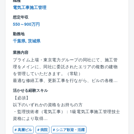
職種
また、設備の異常時に一次対応も行います。トータル
は活躍できるフィールドがあります。ゆくゆくは現場
電気工事施工管理
で建物の環境を維持、改善し、資産価値の向上等のマ
のマネジメントもお任せしたいと考えています。
ネージメントを担う、社会インフラの根底を支える仕
想定年収
事です。
550～900万円
＜会社について＞
勤務地
【具体的には】
同社は日立グループの一員として、産業プラント、公
千葉県, 茨城県
〇日常点検、定期点検（パートナー企業が点検し、結
共インフラを支える生産プロセス、電気・空調・水処
果報告書をセコムに提出してもらう）
理施設などの企画、設計、建設からメンテナンスそし
業務内容
〇省エネ診断、省エネ計画の作成
てリニューアルまで一貫して提供し、お客さまの課題
プライム上場・東京電力グループの同社にて、施工管
〇設備管理計画、設備修繕計画の作成
解決と快適な社会の実現に貢献しています。
理をメインに、同社に委託されたエリアの複数の建物
〇更新工事の監理
を管理していただきます。（常駐）
〇関係者との打ち合わせ
▼多様なビジネスフィールド
最適な修繕工事、更新工事を行ながら、ビルの各種役
＜産業プラント事業＞
務を最適化を図っていきます。建築技術者のトータル
活かせる経験スキル
【物件例】
医薬品、食品、化成品などの産業プラントに関わる設
な経験が活きる業務です。
【必須】
オフィスビル／商業施設／病院／大学／研究施設／工
備・工事の企画～設計～建設～メンテナンスに至るま
以下のいずれかの資格をお持ちの方
場／物流施設／公共施設／文化施設／ホテル／マンシ
で、総合的に広範囲なニーズに応えています。
■同社の魅力
・監理技術者（電気工事）：1級電気工事施工管理技士
ョン等
・案件数が多いため、ご経験に合った案件から挑戦
資格により取得
※同ポジションは茨城県つくば市でのデータセンターへ
＜空調設備事業＞
し、徐々にキャリアアップできる環境です。
・監理技術者（電気工事）：一定の実務経験により取
の配属を想定しております。
半導体や食品、医薬品などの製造に欠かすことのでき
・2024年度は複数回のベースアップを実施し、保険や
# 高層ビル
# 病院
# シニア歓迎・活躍
得