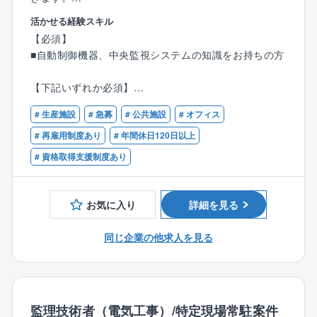
【担当する案件】
活かせる経験スキル
・まずはオフィスビルなどを担当して頂き、ベテラン
■魅力
【必須】
社員と共に業務を進めて頂きます。(入社後半年～1年
・計装設備の商社の立場で、専門性の高い技術が身に
■自動制御機器、中央監視システムの知識をお持ちの方
程度を想定)
つきます！※同社はアズビル社（国内トップシェア）の
・複合型の建物は多様なテナントが入居しており、
特約店です。
【下記いずれか必須】
各々異なる消防設備があるため経験を一定期間積んで
・年間休日127日、アニバーサリー休暇、男性の育休取
■設備工事における施工管理のご経験をお持ちの方
頂いた後の担当となります。
得推進など、働きやすい環境が整っています。「健康
# 生産施設
# 急募
# 公共施設
# オフィス
■設備工事における設計積算業務のご経験をお持ちの方
・将来的にはオフィスビルやデパート以外にも、病
経営優良法人2025（大規模法人部門）」にも認定され
■設備工事における保守・メンテナンス業務のご経験を
# 再雇用制度あり
# 年間休日120日以上
院、学校、倉庫、劇場、スタジアムなど幅広く担当し
ています！
お持ちの方
て頂きます。
# 資格取得支援制度あり
・10年連続決算賞与支給、昨年度はベースアップ実施
■ビル管理会社における建物の総合管理（ビルマネジメ
・基本的には日中に作業を行ないますが、案件により
等、社員に利益還元をする体制の整った会社です！
ント）のご経験をお持ちの方
深夜作業になる場合もあります。
お気に入り
詳細を見る
■具体的に
【歓迎資格】
・自動制御システム、中央監視システムの構築
■電気工事士
同じ企業の他求人を見る
・原価計算等の積算作業
■計装士
・施行図作成
■エネルギー管理士
・計装設備設置工事の施工管理、試運転調整、保守管
■電気工事施工管理技士
理、更新提案、改修工事対応
■管工事施工管理技士
監理技術者（電気工事）/特定現場常駐案件
■電気主任技術者