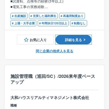
■試運転、点検等の経験(3年以上)
導、最終的な合否判定、顧客引き渡し後の稼働状況の
■電気工事の実務経験
監視などに関する実務を主導する。
■普通自動車第一種免許
# 生産施設
# 充実した福利厚生
# 再雇用制度あり
■公共・パワエレ設備などの製品・サービスに対する業
【歓迎】
# 上場・大手企業
# 年間休日120日以上
# 転勤なし
務
■第三種電気主任技術者
■現地(据付、試運転、点検）作業要領書、報告書審査
■第二種電気工事士
■社内試験、合否判定、試験成績書の審査
お気に入り
詳細を見る
■2級電気工事施工管理技士
■現地現象把握、事故報告書審査、現地連絡情報の発行
■品質システム管理
同じ企業の他求人を見る
■調達先(購入先、外注先)認定
【同社事業と特徴】
高度で多様なエンジニアリング、製造、サービスを融
施設管理職（巡回/SC）/2026来年度ベース
合させたソリューションを、ワンストップで提供して
アップ
おります。
さまざまなソリューションの提供と、お客さま・多く
のパートナーとの協創を通じて、現場から経営までを
大和ハウスリアルティマネジメント株式会社
支援し、お客さまの事業拡大や新事業の創出などに貢
献しております。
職種