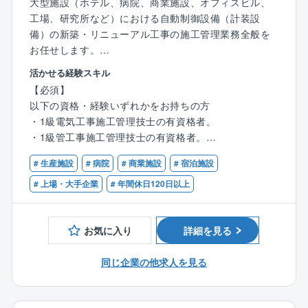
大型施設（ホテル、病院、商業施設、オフィスビル、
が、スタートは電気工事士1種・2種でもかまいませ
工場、研究所など）における自動制御設備（計装設
ん。ちなみに、現在、同社には消防設備士が約1300名
備）の新築・リニューアル工事の施工管理業務全般を
います。
お任せします。
※本求人は契約社員での採用となります。
活かせる経験スキル
■案件について
【必須】
工事規模、数千万～数億円。工期は工事終盤に3か月～
■具体的には
以下の資格・経験いずれかをお持ちの方
半年。
・顧客との対話とエンジニアリング: 客先要求事項を深
・1級電気工事施工管理技士の有資格者。
ランドマークタワーなど著名な建造物も数多く、大規
くヒアリングし、対話を通じて仕様を詰めていく「0か
・1級管工事施工管理技士の有資格者。
模案件なら年間1～2現場を1チーム5人、中小規模なら
らのエンジニアリング」に取り組みます。
・1級電気通信施工管理技士の有資格者。
常時2～3現場を見て月3～4件を竣工させ、1人で年間3
・臨機応変な対応: 施工途中の設計変更や仕様変更をゼ
# 生産施設
# 病院
# 商業施設
# 宿泊施設
・1万平方メートル以上の大規模建物における施工管理
0～40件を担当します。一般の施工管理と同様、この分
ネコンやサブコンから求められた際、プロの視点から
の経験がある方。
# 上場・大手企業
# 年間休日120日以上
野に詳しい複数の協力会社を監督して進めますが、工
迅速かつ柔軟に対応し、最適なソリューションを提供
事自体は難しくないものの納期を守る管理力が問われ
します。
■歓迎
ます。また、システムの主装置を他社の機器に連動さ
・下請けマネジメント: 品質、工程、安全、コスト管理
お気に入り
詳細を見る
電気設備工事および空調設備工事における一連の業務
せることも多く、防火・防煙・排煙設備など周辺機器
を含む現場監督および下請け業者への的確な指示・指
を経験された方。
の設置・制御も担当し、技術を広げ磨けます。
導。
同じ企業の他求人を見る
計装工事一連の施工管理者としての経験がある方を歓
・プロジェクト推進: 計画通りに工事が進行するよう全
迎します。
■働き方
体の調整を行います。
優良企業ならではの“働き方”は、残業手当と休暇の取り