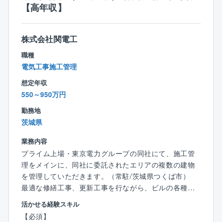
■働き方
【高年収】
■電気通信工事施工管理技士
・残業月平均30～40時間
※今後資格取得に対して意欲がある方も歓迎致します。
・現場が遠方の場合は、出張または現場常駐（常駐の
場合は本人負担0で社宅の提供あり）
株式会社関電工
職種
■同社の特徴
電気工事施工管理
オフィスや学校、ホテル、工場をはじめ様々な建物の
想定年収
機器/設備を提供する、スペシャリスト企業、それが同
550～950万円
社です。
ぜひ同社の一員として、環境新時代のニーズを先取り
勤務地
する事業にチャレンジしてください。
茨城県
自分で企画立案し、自分が牽引役となってプロジェク
トを完遂し切れるような強い行動力と積極性を持つ人
業務内容
材を同社では特に求めています。
プライム上場・東京電力グループの同社にて、施工管
理をメインに、同社に委託されたエリアの複数の建物
を管理していただきます。（常駐/茨城県つくば市）
最適な修繕工事、更新工事を行ながら、ビルの各種役
務を最適化を図っていきます。建築技術者のトータル
活かせる経験スキル
な経験が活きる業務です。
【必須】