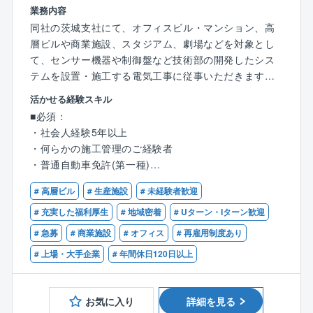
業務内容
同社の茨城支社にて、オフィスビル・マンション、高
層ビルや商業施設、スタジアム、劇場などを対象とし
て、センサー機器や制御盤など技術部の開発したシス
テムを設置・施工する電気工事に従事いただきます。
（即戦力）
活かせる経験スキル
■必須：
■魅力
・社会人経験5年以上
＜業界NO1の安定性と働きやすさ、社会貢献性の高
・何らかの施工管理のご経験者
い事業展開をしているプライム上場企業です＞
・普通自動車免許(第一種)
・エリア限定職有、年間休日125日、入社時からライフ
サポート休暇20日間使用可能、所定労働時間7.5時間と
# 高層ビル
# 生産施設
# 未経験者歓迎
■歓迎：
働きやすい環境です◎
・電気設備工事に関するご経験
# 充実した福利厚生
# 地域密着
# Uターン・Iターン歓迎
・消防設備士の資格は「歓迎」となっており、若手を
・監理技術者(消防施設工事、電気通信など)
# 急募
# 商業施設
# オフィス
# 再雇用制度あり
育てていく体制の整った会社です。社内の制度とし
・電気工事施工管理技士の資格
て、消防設備士取得のための講座を受けることもでき
# 上場・大手企業
# 年間休日120日以上
・消防設備士(甲種)、消防 設備士(乙種)
るため、キャリアアップができる環境です！
■職務内容：火災報知設備等防災システムの施工管理
お気に入り
詳細を見る