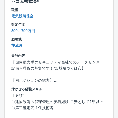
セコム株式会社
┗協力会社を含めた全体管理業務
┗試運転、調整（竣工後、クライアントへ引き渡し
職種
時）
電気設備保全
※原則クライアントはゼネコンではなく施主（メーカ
想定年収
ー）となります
500～700万円
▼魅力
勤務地
◇エンドユーザーとの関わり
茨城県
「エンジニアリング」「ゼネコン」「サブコン」の要
業務内容
素を網羅しているため、大手ゼネコンや設計事務所に
【国内最大手のセキュリティ会社でのデータセンター
与えられた設計図で仕事するのみならず、自らクライ
設備管理職の募集です！/茨城県つくば市】
アントと直接会話し、一緒に設備を創り上げることが
出来ます。
【同ポジションの魅力】
その分、厳しいお言葉を頂戴することもありますが、
〇データセンターに配属となりますが夜間はパートナ
それが達成感ややりがいに繋がります。
活かせる経験スキル
ー企業が対応するため、夜勤宿直はございません！
【必須】
〇残業平均は10～20時間程度、年休120日とWLBが整
◇円滑、柔軟なプロジェクト遂行
〇建物設備の保守管理の実務経験 目安として5年以上
っており、電気主任技術者としての実務経験を積めま
約7,8割が自社請け案件です。設計～施工管理～保守サ
〇第二種電気主任技術者
すので、スキルアップ、キャリアアップがかなう環境
ービスまで自社で抱えることが多く、プロジェクトを
です！
一気通貫で円滑に、柔軟に遂行することが可能です。