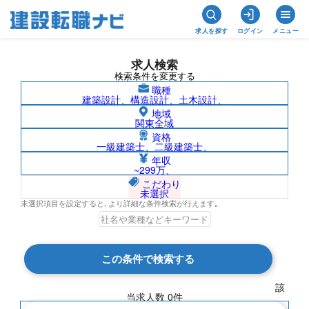
求人を探す
ログイン
メニュー
求人検索
検索条件を変更する
職種
建築設計、構造設計、土木設計、
地域
関東全域
資格
一級建築士、二級建築士、
和歌山県/株式会社錢高組の求人検索結果
年収
~299万、
一覧
こだわり
未選択
未選択項目を設定すると､より詳細な条件検索が行えます｡
検索結果 0 件
この条件で検索する
現在の検索条件
該
当求人数
0
件