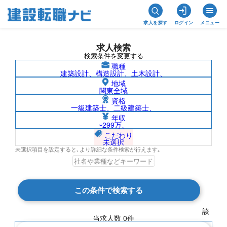
求人を探す
ログイン
メニュー
求人検索
検索条件を変更する
職種
建築設計、構造設計、土木設計、
地域
関東全域
資格
一級建築士、二級建築士、
島根県/株式会社錢高組の求人検索結果一
年収
~299万、
覧
こだわり
未選択
未選択項目を設定すると､より詳細な条件検索が行えます｡
検索結果 0 件
この条件で検索する
現在の検索条件
該
当求人数
0
件