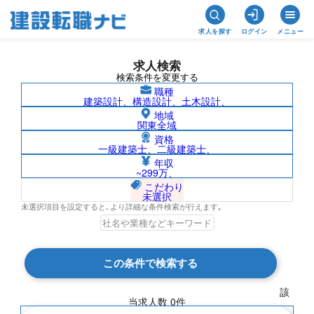
求人を探す
ログイン
メニュー
求人検索
検索条件を変更する
職種
建築設計、構造設計、土木設計、
地域
関東全域
資格
一級建築士、二級建築士、
中東/株式会社錢高組の求人検索結果一覧
年収
~299万、
こだわり
未選択
未選択項目を設定すると､より詳細な条件検索が行えます｡
検索結果 0 件
この条件で検索する
現在の検索条件
該
当求人数
0
件