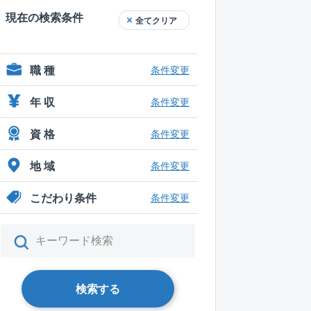
現在の検索条件
全てクリア
職 種
条件変更
年 収
条件変更
資 格
条件変更
地 域
条件変更
こだわり条件
条件変更
検索する