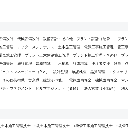
設備設計
機械設備設計
設備設計・その他
プラント設計（配管）
プラ
施工管理
アフターメンテナンス
土木施工管理
電気工事施工管理
管工
電気施工管理
プラント土木建築施工管理
プラント施工管理・その他
プ
設備管理
施設管理
建築積算
土木積算
設備積算
発注者支援
測量・
ジェクトマネージャー（PＭ）
設計監理
確認検査
品質管理
エクステリ
その他技術職
営業職（建設その他）
電気設備保全
機械設備保全
マ
パティマネジメント
ビルマネジメント（ＢＭ）
法人営業（不動産）
法
）
級土木施工管理技士
2級土木施工管理技士
1級管工事施工管理技士
2級管