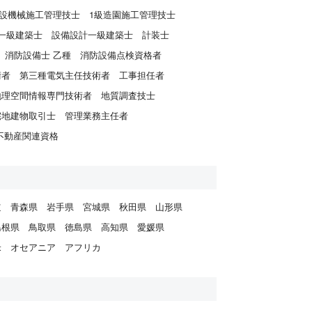
建設機械施工管理技士
1級造園施工管理技士
一級建築士
設備設計一級建築士
計装士
消防設備士 乙種
消防設備点検資格者
術者
第三種電気主任技術者
工事担任者
地理空間情報専門技術者
地質調査技士
宅地建物取引士
管理業務主任者
不動産関連資格
道
青森県
岩手県
宮城県
秋田県
山形県
島根県
鳥取県
徳島県
高知県
愛媛県
米
オセアニア
アフリカ