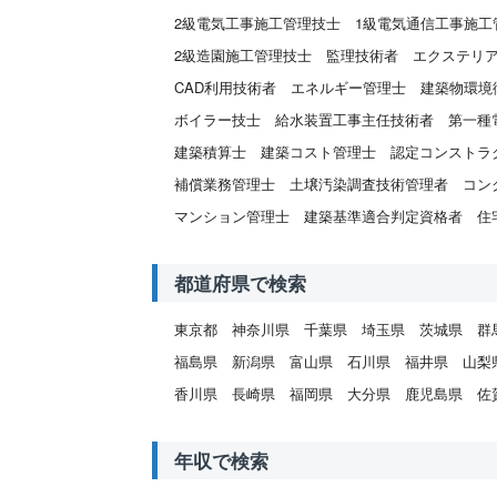
2級電気工事施工管理技士
1級電気通信工事施工
2級造園施工管理技士
監理技術者
エクステリ
CAD利用技術者
エネルギー管理士
建築物環境
ボイラー技士
給水装置工事主任技術者
第一種
建築積算士
建築コスト管理士
認定コンストラ
補償業務管理士
土壌汚染調査技術管理者
コン
マンション管理士
建築基準適合判定資格者
住
都道府県で検索
東京都
神奈川県
千葉県
埼玉県
茨城県
群
福島県
新潟県
富山県
石川県
福井県
山梨
香川県
長崎県
福岡県
大分県
鹿児島県
佐
年収で検索