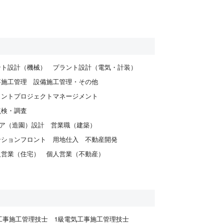
ント設計（機械）
プラント設計（電気・計装）
事施工管理
設備施工管理・その他
ラントプロジェクトマネージメント
点検・調査
ア（造園）設計
営業職（建築）
ンションフロント
用地仕入
不動産開発
人営業（住宅）
個人営業（不動産）
工事施工管理技士
1級電気工事施工管理技士