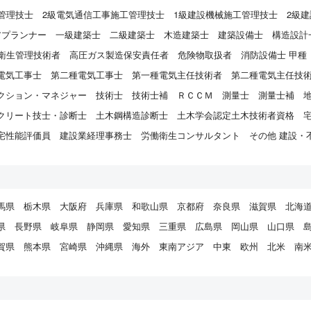
管理技士
2級電気通信工事施工管理技士
1級建設機械施工管理技士
2級
アプランナー
一級建築士
二級建築士
木造建築士
建築設備士
構造設計
衛生管理技術者
高圧ガス製造保安責任者
危険物取扱者
消防設備士 甲種
電気工事士
第二種電気工事士
第一種電気主任技術者
第二種電気主任技
クション・マネジャー
技術士
技術士補
ＲＣＣＭ
測量士
測量士補
クリート技士・診断士
土木鋼構造診断士
土木学会認定土木技術者資格
宅性能評価員
建設業経理事務士
労働衛生コンサルタント
その他 建設・
馬県
栃木県
大阪府
兵庫県
和歌山県
京都府
奈良県
滋賀県
北海
県
長野県
岐阜県
静岡県
愛知県
三重県
広島県
岡山県
山口県
賀県
熊本県
宮崎県
沖縄県
海外
東南アジア
中東
欧州
北米
南