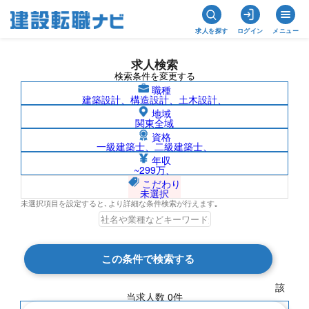
求人を探す
ログイン
メニュー
求人検索
検索条件を変更する
職種
建築設計、構造設計、土木設計、
地域
関東全域
資格
一級建築士、二級建築士、
北米/高砂熱学工業株式会社の求人検索結
年収
~299万、
果一覧
こだわり
未選択
未選択項目を設定すると､より詳細な条件検索が行えます｡
検索結果 0 件
この条件で検索する
現在の検索条件
該
当求人数
0
件