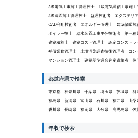
2級電気工事施工管理技士
1級電気通信工事施工
2級造園施工管理技士
監理技術者
エクステリ
CAD利用技術者
エネルギー管理士
建築物環境
ボイラー技士
給水装置工事主任技術者
第一種
建築積算士
建築コスト管理士
認定コンストラ
補償業務管理士
土壌汚染調査技術管理者
コン
マンション管理士
建築基準適合判定資格者
住
都道府県で検索
東京都
神奈川県
千葉県
埼玉県
茨城県
群
福島県
新潟県
富山県
石川県
福井県
山梨
香川県
長崎県
福岡県
大分県
鹿児島県
佐
年収で検索