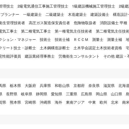
管理技士
2級電気通信工事施工管理技士
1級建設機械施工管理技士
2級
アプランナー
一級建築士
二級建築士
木造建築士
建築設備士
構造設計
衛生管理技術者
高圧ガス製造保安責任者
危険物取扱者
消防設備士 甲種
電気工事士
第二種電気工事士
第一種電気主任技術者
第二種電気主任技
クション・マネジャー
技術士
技術士補
ＲＣＣＭ
測量士
測量士補
クリート技士・診断士
土木鋼構造診断士
土木学会認定土木技術者資格
宅性能評価員
建設業経理事務士
労働衛生コンサルタント
その他 建設・
馬県
栃木県
大阪府
兵庫県
和歌山県
京都府
奈良県
滋賀県
北海
県
長野県
岐阜県
静岡県
愛知県
三重県
広島県
岡山県
山口県
賀県
熊本県
宮崎県
沖縄県
海外
東南アジア
中東
欧州
北米
南