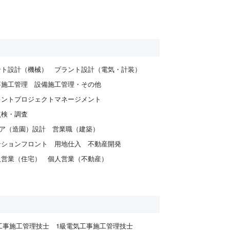
ント設計（機械）
プラント設計（電気・計装）
事施工管理
設備施工管理・その他
ラントプロジェクトマネージメント
点検・調査
ア（造園）設計
営業職（建築）
ンションフロント
用地仕入
不動産開発
人営業（住宅）
個人営業（不動産）
工事施工管理技士
1級電気工事施工管理技士