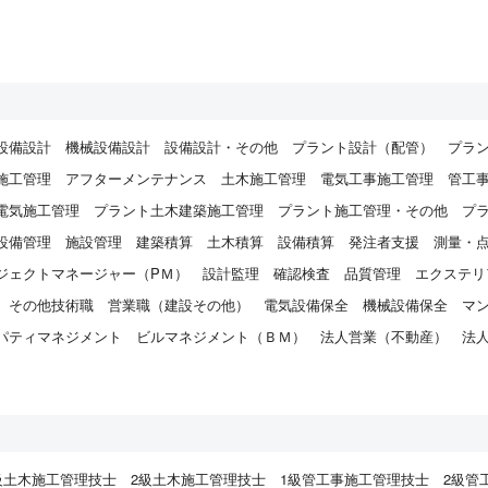
設備設計
機械設備設計
設備設計・その他
プラント設計（配管）
プラ
施工管理
アフターメンテナンス
土木施工管理
電気工事施工管理
管工
電気施工管理
プラント土木建築施工管理
プラント施工管理・その他
プ
設備管理
施設管理
建築積算
土木積算
設備積算
発注者支援
測量・
ジェクトマネージャー（PＭ）
設計監理
確認検査
品質管理
エクステリ
その他技術職
営業職（建設その他）
電気設備保全
機械設備保全
マ
パティマネジメント
ビルマネジメント（ＢＭ）
法人営業（不動産）
法
）
級土木施工管理技士
2級土木施工管理技士
1級管工事施工管理技士
2級管