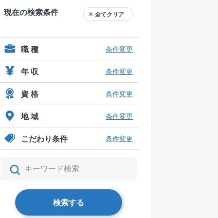
現在の検索条件
全てクリア
職 種
条件変更
年 収
条件変更
資 格
条件変更
地 域
条件変更
こだわり条件
条件変更
検索する