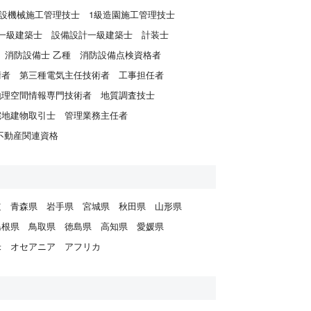
建設機械施工管理技士
1級造園施工管理技士
一級建築士
設備設計一級建築士
計装士
消防設備士 乙種
消防設備点検資格者
術者
第三種電気主任技術者
工事担任者
地理空間情報専門技術者
地質調査技士
宅地建物取引士
管理業務主任者
不動産関連資格
道
青森県
岩手県
宮城県
秋田県
山形県
島根県
鳥取県
徳島県
高知県
愛媛県
米
オセアニア
アフリカ