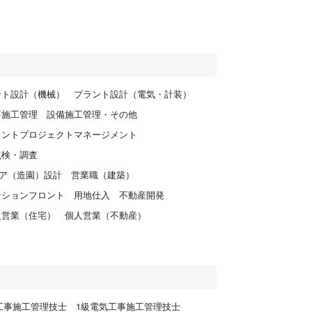
ント設計（機械）
プラント設計（電気・計装）
事施工管理
設備施工管理・その他
ラントプロジェクトマネージメント
点検・調査
ア（造園）設計
営業職（建築）
ンションフロント
用地仕入
不動産開発
人営業（住宅）
個人営業（不動産）
工事施工管理技士
1級電気工事施工管理技士