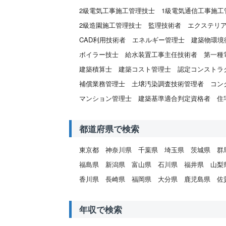
2級電気工事施工管理技士
1級電気通信工事施工
2級造園施工管理技士
監理技術者
エクステリ
CAD利用技術者
エネルギー管理士
建築物環境
ボイラー技士
給水装置工事主任技術者
第一種
建築積算士
建築コスト管理士
認定コンストラ
補償業務管理士
土壌汚染調査技術管理者
コン
マンション管理士
建築基準適合判定資格者
住
都道府県で検索
東京都
神奈川県
千葉県
埼玉県
茨城県
群
福島県
新潟県
富山県
石川県
福井県
山梨
香川県
長崎県
福岡県
大分県
鹿児島県
佐
年収で検索