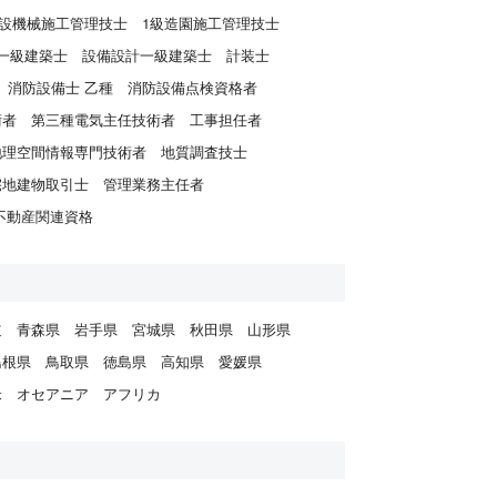
建設機械施工管理技士
1級造園施工管理技士
一級建築士
設備設計一級建築士
計装士
消防設備士 乙種
消防設備点検資格者
術者
第三種電気主任技術者
工事担任者
地理空間情報専門技術者
地質調査技士
宅地建物取引士
管理業務主任者
不動産関連資格
道
青森県
岩手県
宮城県
秋田県
山形県
島根県
鳥取県
徳島県
高知県
愛媛県
米
オセアニア
アフリカ