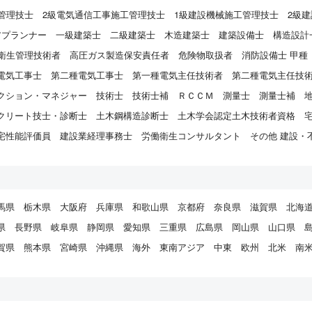
管理技士
2級電気通信工事施工管理技士
1級建設機械施工管理技士
2級
アプランナー
一級建築士
二級建築士
木造建築士
建築設備士
構造設計
衛生管理技術者
高圧ガス製造保安責任者
危険物取扱者
消防設備士 甲種
電気工事士
第二種電気工事士
第一種電気主任技術者
第二種電気主任技
クション・マネジャー
技術士
技術士補
ＲＣＣＭ
測量士
測量士補
クリート技士・診断士
土木鋼構造診断士
土木学会認定土木技術者資格
宅性能評価員
建設業経理事務士
労働衛生コンサルタント
その他 建設・
馬県
栃木県
大阪府
兵庫県
和歌山県
京都府
奈良県
滋賀県
北海
県
長野県
岐阜県
静岡県
愛知県
三重県
広島県
岡山県
山口県
賀県
熊本県
宮崎県
沖縄県
海外
東南アジア
中東
欧州
北米
南