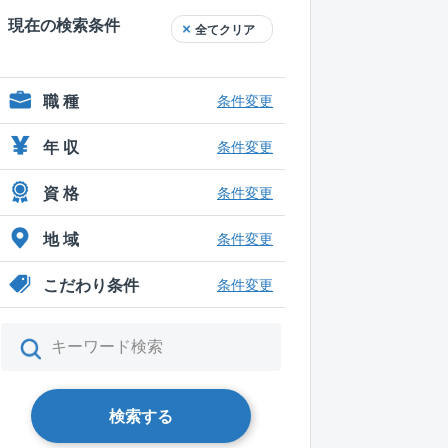
現在の検索条件
全てクリア
職 種
条件変更
年 収
条件変更
資 格
条件変更
地 域
条件変更
こだわり条件
条件変更
検索する