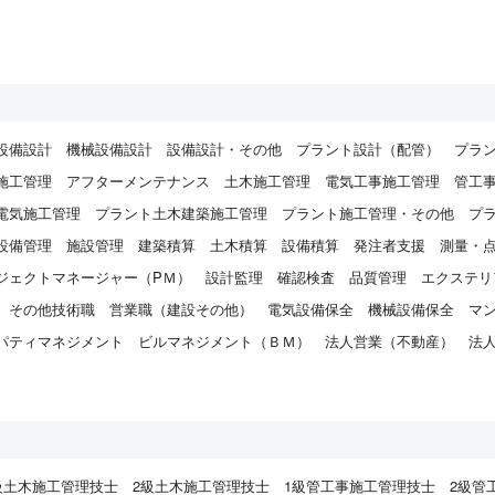
設備設計
機械設備設計
設備設計・その他
プラント設計（配管）
プラ
施工管理
アフターメンテナンス
土木施工管理
電気工事施工管理
管工
電気施工管理
プラント土木建築施工管理
プラント施工管理・その他
プ
設備管理
施設管理
建築積算
土木積算
設備積算
発注者支援
測量・
ジェクトマネージャー（PＭ）
設計監理
確認検査
品質管理
エクステリ
その他技術職
営業職（建設その他）
電気設備保全
機械設備保全
マ
パティマネジメント
ビルマネジメント（ＢＭ）
法人営業（不動産）
法
）
級土木施工管理技士
2級土木施工管理技士
1級管工事施工管理技士
2級管