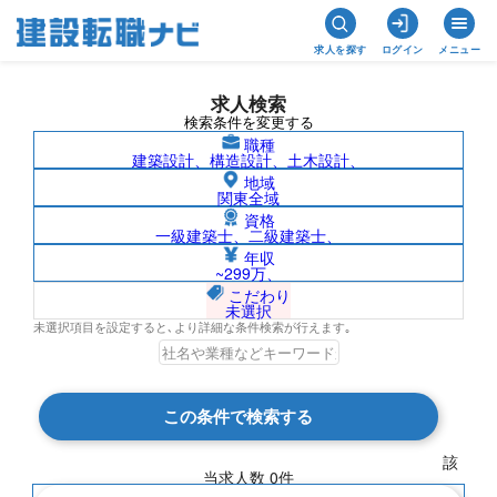
求人を探す
ログイン
メニュー
求人検索
検索条件を変更する
職種
建築設計、構造設計、土木設計、
地域
関東全域
資格
一級建築士、二級建築士、
山梨県/株式会社建設技研インターナショ
年収
~299万、
ナルの求人検索結果一覧
こだわり
未選択
未選択項目を設定すると､より詳細な条件検索が行えます｡
検索結果 0 件
この条件で検索する
現在の検索条件
該
当求人数
0
件