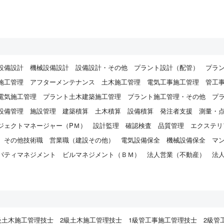
設備設計
機械設備設計
設備設計・その他
プラント設計（配管）
プラ
施工管理
アフターメンテナンス
土木施工管理
電気工事施工管理
管工
電気施工管理
プラント土木建築施工管理
プラント施工管理・その他
プ
設備管理
施設管理
建築積算
土木積算
設備積算
発注者支援
測量・
ジェクトマネージャー（PＭ）
設計監理
確認検査
品質管理
エクステリ
その他技術職
営業職（建設その他）
電気設備保全
機械設備保全
マ
パティマネジメント
ビルマネジメント（ＢＭ）
法人営業（不動産）
法
）
級土木施工管理技士
2級土木施工管理技士
1級管工事施工管理技士
2級管