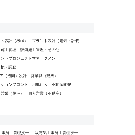
ント設計（機械）
プラント設計（電気・計装）
事施工管理
設備施工管理・その他
ラントプロジェクトマネージメント
点検・調査
ア（造園）設計
営業職（建築）
ンションフロント
用地仕入
不動産開発
人営業（住宅）
個人営業（不動産）
工事施工管理技士
1級電気工事施工管理技士