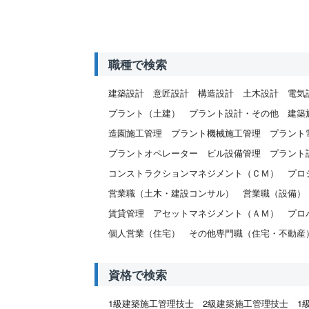
職種で検索
建築設計
意匠設計
構造設計
土木設計
電気
プラント（土建）
プラント設計・その他
建築
造園施工管理
プラント機械施工管理
プラント
プラントオペレーター
ビル設備管理
プラント
コンストラクションマネジメント（ＣＭ）
プロ
営業職（土木・建設コンサル）
営業職（設備）
賃貸管理
アセットマネジメント（ＡＭ）
プロ
個人営業（住宅）
その他専門職（住宅・不動産
資格で検索
1級建築施工管理技士
2級建築施工管理技士
1