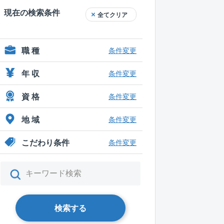
現在の検索条件
全てクリア
職 種
条件変更
年 収
条件変更
資 格
条件変更
地 域
条件変更
こだわり条件
条件変更
検索する