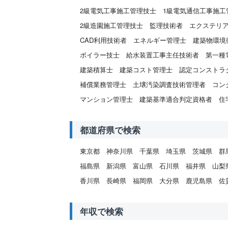
2級電気工事施工管理技士
1級電気通信工事施工
2級造園施工管理技士
監理技術者
エクステリ
CAD利用技術者
エネルギー管理士
建築物環境
ボイラー技士
給水装置工事主任技術者
第一種
建築積算士
建築コスト管理士
認定コンストラ
補償業務管理士
土壌汚染調査技術管理者
コン
マンション管理士
建築基準適合判定資格者
住
都道府県で検索
東京都
神奈川県
千葉県
埼玉県
茨城県
群
福島県
新潟県
富山県
石川県
福井県
山梨
香川県
長崎県
福岡県
大分県
鹿児島県
佐
年収で検索