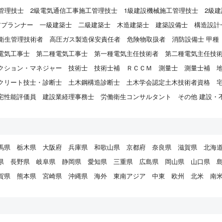
管理技士
2級電気通信工事施工管理技士
1級建設機械施工管理技士
2級
アプランナー
一級建築士
二級建築士
木造建築士
建築設備士
構造設計
衛生管理技術者
高圧ガス製造保安責任者
危険物取扱者
消防設備士 甲種
電気工事士
第二種電気工事士
第一種電気主任技術者
第二種電気主任技
クション・マネジャー
技術士
技術士補
ＲＣＣＭ
測量士
測量士補
クリート技士・診断士
土木鋼構造診断士
土木学会認定土木技術者資格
宅性能評価員
建設業経理事務士
労働衛生コンサルタント
その他 建設・
馬県
栃木県
大阪府
兵庫県
和歌山県
京都府
奈良県
滋賀県
北海
県
長野県
岐阜県
静岡県
愛知県
三重県
広島県
岡山県
山口県
賀県
熊本県
宮崎県
沖縄県
海外
東南アジア
中東
欧州
北米
南