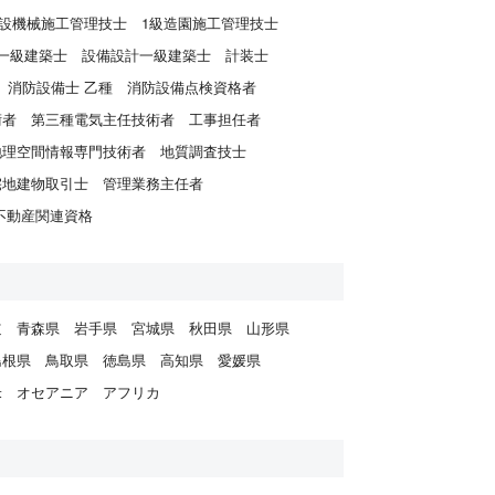
建設機械施工管理技士
1級造園施工管理技士
一級建築士
設備設計一級建築士
計装士
消防設備士 乙種
消防設備点検資格者
術者
第三種電気主任技術者
工事担任者
地理空間情報専門技術者
地質調査技士
宅地建物取引士
管理業務主任者
不動産関連資格
道
青森県
岩手県
宮城県
秋田県
山形県
島根県
鳥取県
徳島県
高知県
愛媛県
米
オセアニア
アフリカ