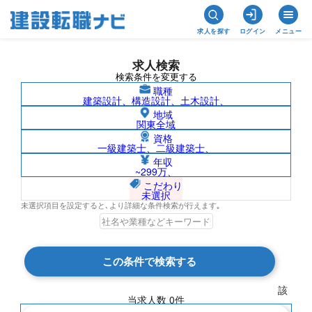
求人を探す
ログイン
メニュー
求人検索
検索条件を変更する
職種
建築設計、構造設計、土木設計、
地域
関東全域
資格
一級建築士、二級建築士、
中東/株式会社ムラヤマの求人検索結果一
年収
~299万、
覧
こだわり
未選択
未選択項目を設定すると､より詳細な条件検索が行えます｡
検索結果 0 件
この条件で検索する
現在の検索条件
該
当求人数
0
件