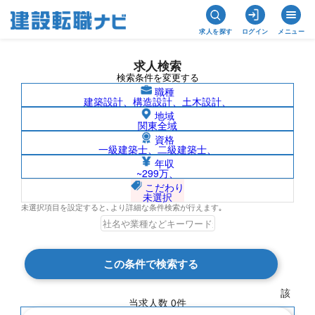
求人を探す
ログイン
メニュー
求人検索
検索条件を変更する
職種
建築設計、構造設計、土木設計、
地域
関東全域
資格
一級建築士、二級建築士、
北米/株式会社ムラヤマの求人検索結果一
年収
~299万、
覧
こだわり
未選択
未選択項目を設定すると､より詳細な条件検索が行えます｡
検索結果 0 件
この条件で検索する
現在の検索条件
該
当求人数
0
件