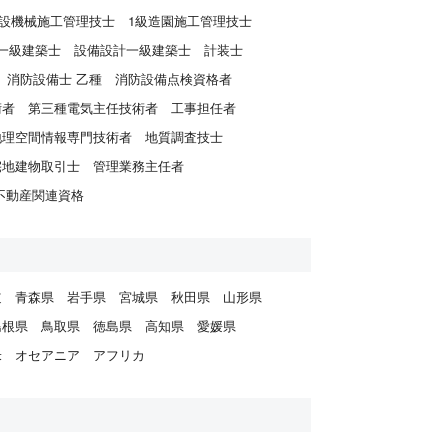
建設機械施工管理技士
1級造園施工管理技士
一級建築士
設備設計一級建築士
計装士
消防設備士 乙種
消防設備点検資格者
術者
第三種電気主任技術者
工事担任者
地理空間情報専門技術者
地質調査技士
宅地建物取引士
管理業務主任者
不動産関連資格
道
青森県
岩手県
宮城県
秋田県
山形県
島根県
鳥取県
徳島県
高知県
愛媛県
米
オセアニア
アフリカ