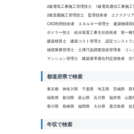
2級電気工事施工管理技士
1級電気通信工事施工
2級造園施工管理技士
監理技術者
エクステリ
CAD利用技術者
エネルギー管理士
建築物環境
ボイラー技士
給水装置工事主任技術者
第一種
建築積算士
建築コスト管理士
認定コンストラ
補償業務管理士
土壌汚染調査技術管理者
コン
マンション管理士
建築基準適合判定資格者
住
都道府県で検索
東京都
神奈川県
千葉県
埼玉県
茨城県
群
福島県
新潟県
富山県
石川県
福井県
山梨
香川県
長崎県
福岡県
大分県
鹿児島県
佐
年収で検索