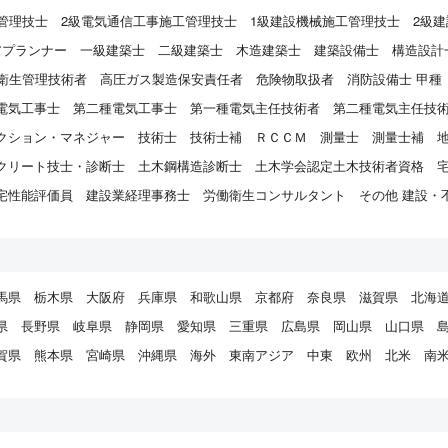
管理技士
2級電気通信工事施工管理技士
1級建設機械施工管理技士
2級
アプランナー
一級建築士
二級建築士
木造建築士
建築設備士
構造設計
衛生管理技術者
高圧ガス製造保安責任者
危険物取扱者
消防設備士 甲種
電気工事士
第二種電気工事士
第一種電気主任技術者
第二種電気主任技
クション・マネジャー
技術士
技術士補
ＲＣＣＭ
測量士
測量士補
クリート技士・診断士
土木鋼構造診断士
土木学会認定土木技術者資格
宅性能評価員
建設業経理事務士
労働衛生コンサルタント
その他 建設・
馬県
栃木県
大阪府
兵庫県
和歌山県
京都府
奈良県
滋賀県
北海
県
長野県
岐阜県
静岡県
愛知県
三重県
広島県
岡山県
山口県
賀県
熊本県
宮崎県
沖縄県
海外
東南アジア
中東
欧州
北米
南