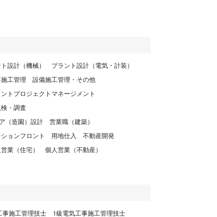
ント設計（機械）
プラント設計（電気・計装）
事施工管理
設備施工管理・その他
ラントプロジェクトマネージメント
点検・調査
ア（造園）設計
営業職（建築）
ンションフロント
用地仕入
不動産開発
人営業（住宅）
個人営業（不動産）
工事施工管理技士
1級電気工事施工管理技士