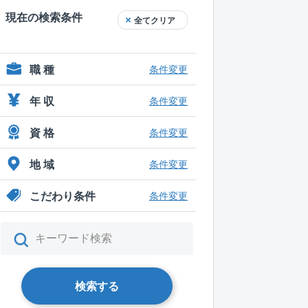
現在の検索条件
全てクリア
職 種
条件変更
年 収
条件変更
資 格
条件変更
地 域
条件変更
こだわり条件
条件変更
検索する