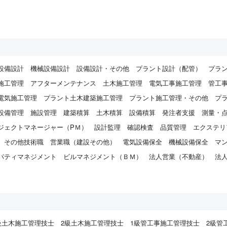
設備設計
機械設備設計
設備設計・その他
プラント設計（配管）
プラ
施工管理
アフターメンテナンス
土木施工管理
電気工事施工管理
管工
電気施工管理
プラント土木建築施工管理
プラント施工管理・その他
プ
設備管理
施設管理
建築積算
土木積算
設備積算
発注者支援
測量・
ジェクトマネージャー（PＭ）
設計監理
確認検査
品質管理
エクステリ
その他技術職
営業職（建設その他）
電気設備保全
機械設備保全
マ
パティマネジメント
ビルマネジメント（ＢＭ）
法人営業（不動産）
法
）
級土木施工管理技士
2級土木施工管理技士
1級管工事施工管理技士
2級管